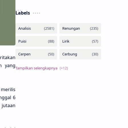
Labels
ita­kan
an yang
eri­lis
ng­gal 6
 juta­an