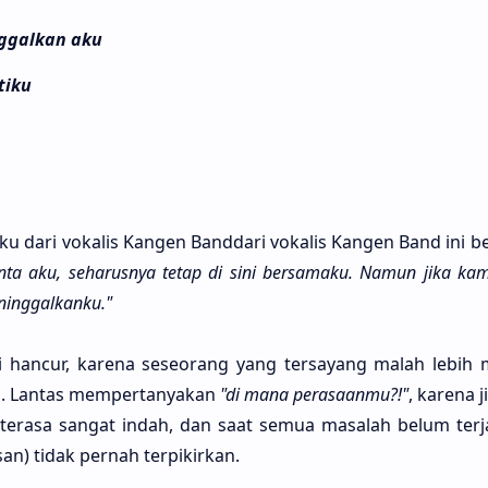
nggalkan aku
tiku
ku dari voka­lis Kangen Bandda­ri voka­lis Kangen Band ini be
nta aku, seharus­nya tetap di sini bersama­ku. Namun jika ka
ninggalkan­ku."
 han­cur, kare­na seseo­rang yang tersa­yang malah lebih m
as. Lan­tas mempertanya­kan
"di mana perasaan­mu?!"
, kare­na j
tera­sa sangat indah, dan saat semua masa­lah belum terja­
an) tidak per­nah terpikir­kan.