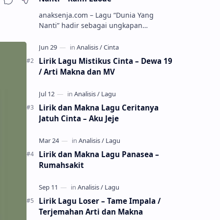
anaksenja.com – Lagu “Dunia Yang
Nanti” hadir sebagai ungkapan
perasaan yang jujur tentang cinta yang
tak selalu bisa dimiliki. Mengangkat
kisah du…
Lirik Lagu Mistikus Cinta – Dewa 19
/ Arti Makna dan MV
Lirik dan Makna Lagu Ceritanya
Jatuh Cinta – Aku Jeje
Lirik dan Makna Lagu Panasea –
Rumahsakit
Lirik Lagu Loser – Tame Impala /
Terjemahan Arti dan Makna