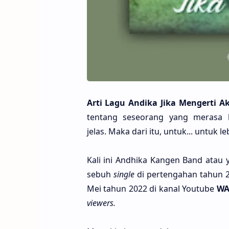
Arti Lagu Andi­ka Jika Menger­ti A
ten­tang seseo­rang yang mera­sa k
jelas. Maka dari itu, untuk... untuk le
Kali ini Andhi­ka Kangen Band atau 
sebuh
sing­le
di pertenga­han tahun 20
Mei tahun 2022 di kanal Youtu­be
WA
vie­wers.