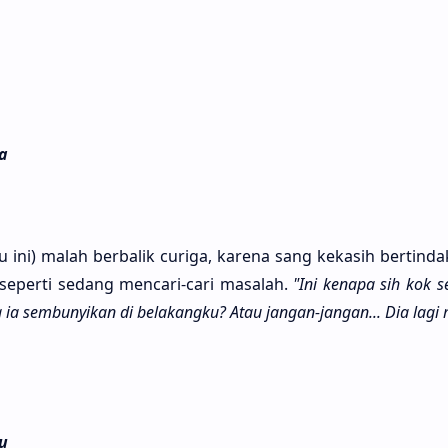
a
 ini) malah berba­lik curi­ga, kare­na sang keka­sih bertin­d
t seper­ti sedang menca­ri-cari masa­lah.
"Ini kena­pa sih kok s
g ia sembunyi­kan di belakang­ku? Atau jangan-jangan... Dia lagi
u