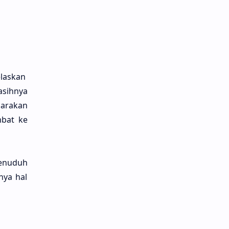
las­kan
sih­nya
ara­kan
­bat ke
enu­duh
nya hal