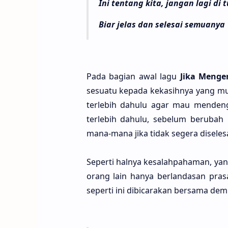
Ini tentang kita, jangan lagi di 
Biar jelas dan selesai semuanya
Pada bagi­an awal lagu
Jika Menger
sesua­tu kepa­da kekasih­nya yang m
terle­bih dahu­lu agar mau mendeng
terle­bih dahu­lu, sebe­lum beru­ba
mana-mana jika tidak sege­ra diselesa
Seper­ti hal­nya kesalahpaha­man, ya
orang lain hanya berlanda­san pras
seper­ti ini dibicara­kan bersa­ma de