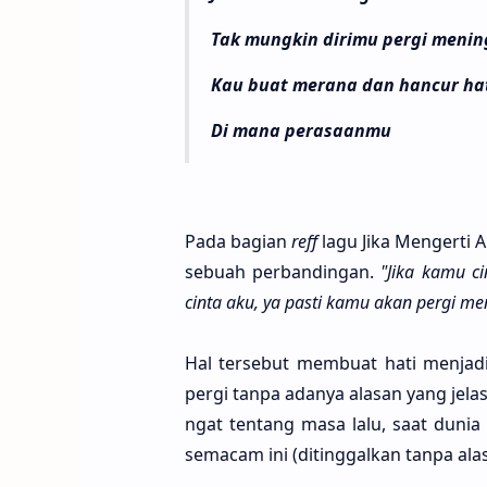
Tak mungkin dirimu pergi meni
Kau buat merana dan hancur ha
Di mana perasaanmu
Pada bagi­an
reff
lagu Jika Menger­ti A
sebu­ah perbandi­ngan.
"Jika kamu ci
cinta aku, ya pasti kamu akan pergi me
Hal terse­but membu­at hati menja­di
pergi tanpa ada­nya ala­san yang jel
ngat ten­tang masa lalu, saat dunia 
sema­cam ini (ditinggal­kan tanpa ala­s