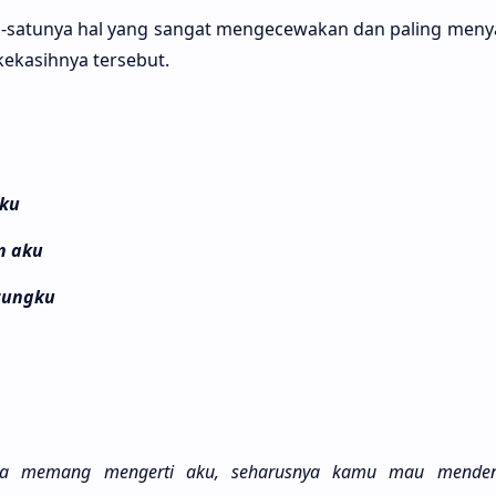
tu-satu­nya hal yang sangat mengecewa­kan dan paling menya
ekasih­nya terse­but.
iku
n aku
tungku
ika memang menger­ti aku, seharus­nya kamu mau menden