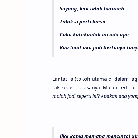
Sayang, kau telah berubah
Tidak seperti biasa
Coba katakanlah ini ada apa
Kau buat aku jadi bertanya tany
Lan­tas ia (tokoh utama di dalam lagu
tak seper­ti biasa­nya. Malah terli­ha
malah jadi seper­ti ini? Apa­kah ada yan
Jika kamu memang mencintai ak