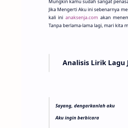
Mung­kin kamu sudah sangat penasa­r
Jika Menger­ti Aku ini sebenar­nya me
kali ini
anaksenja.com
akan meneman
Tanpa berla­ma-lama lagi, mari kita 
Analisis Lirik Lag
Sayang, dengarkanlah aku
Aku ingin berbicara