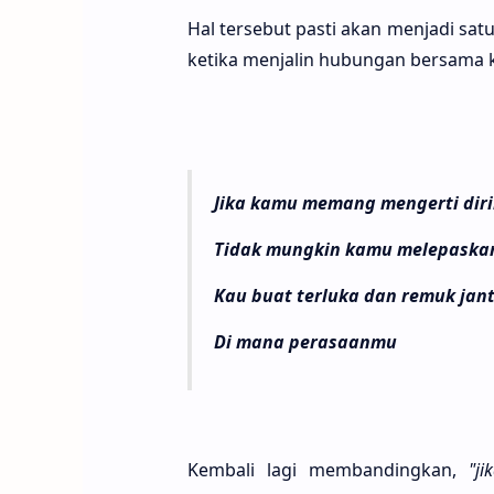
Hal terse­but pasti akan menja­di sa
keti­ka menja­lin hubu­ngan bersa­ma k
Jika kamu memang mengerti dir
Tidak mungkin kamu melepaska
Kau buat terluka dan remuk jan
Di mana perasaanmu
Kemba­li lagi membanding­kan,
"j