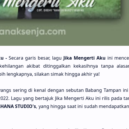
ku -
Seca­ra garis besar, lagu
Jika Menger­ti Aku
ini mencer
ehila­ngan aki­bat ditinggal­kan kekasih­nya tanpa ala­s
bih lengkap­nya, sila­kan simak hing­ga akhir ya!
yangs sering di kenal dengan sebu­tan Babang Tam­pan ini m
22. Lagu yang berta­juk Jika Menger­ti Aku ini rilis pada ta
HA­NA STU­DIO's
, yang hing­ga saat ini sudah mendapat­kan