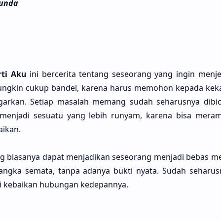
tunda
­ti Aku
ini berceri­ta ten­tang seseo­rang yang ingin menje
ung­kin cukup ban­del, kare­na harus memo­hon kepa­da keka
ar­kan. Seti­ap masa­lah memang sudah seharus­nya dibic
h menja­di sesua­tu yang lebih runyam, kare­na bisa meram
i­kan.
ng biasa­nya dapat menjadi­kan seseo­rang menja­di bebas m
ang­ka sema­ta, tanpa ada­nya bukti nyata. Sudah seharus­
mi kebai­kan hubu­ngan kedepan­nya.