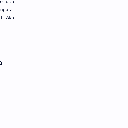
rju­dul
empa­tan
ti Aku.
a