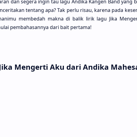
an dan sege­ra ingin tau lagu Andi­ka Kangen Band yang be
ncerita­kan ten­tang apa? Tak perlu risau, kare­na pada kes
i­mu membe­dah makna di balik lirik lagu Jika Menger­
mulai pembahasan­nya dari bait perta­ma!
u Jika Mengerti Aku dari Andika Mahes