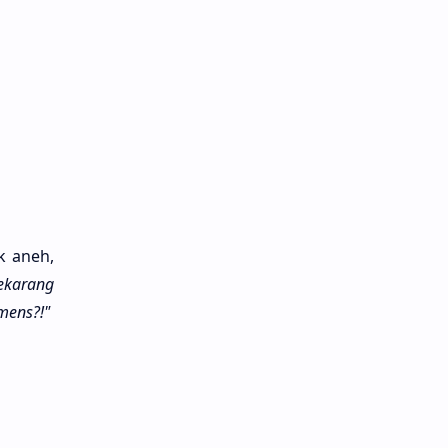
ak aneh,
eka­rang
 mens?!"