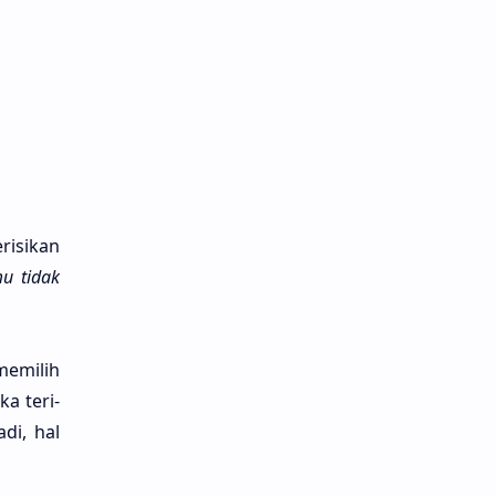
risi­kan
mu tidak
emi­lih
ika teri­
di, hal