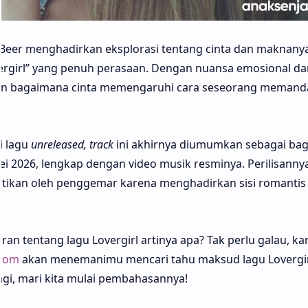
 Beer menghadirkan eksplorasi tentang cinta dan maknany
ergirl” yang penuh perasaan. Dengan nuansa emosional da
kan bagaimana cinta memengaruhi cara seseorang meman
i lagu
unreleased, track
ini akhirnya diumumkan sebagai bag
i 2026, lengkap dengan video musik resminya. Perilisanny
antikan oleh penggemar karena menghadirkan sisi romantis
n tentang lagu Lovergirl artinya apa? Tak perlu galau, ka
.com
akan menemanimu mencari tahu maksud lagu Lovergir
agi, mari kita mulai pembahasannya!