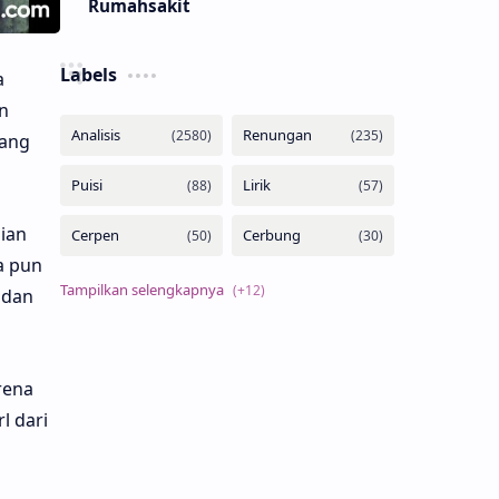
Rumahsakit
Labels
a
n
dang
ian
a pun
 dan
rena
l dari