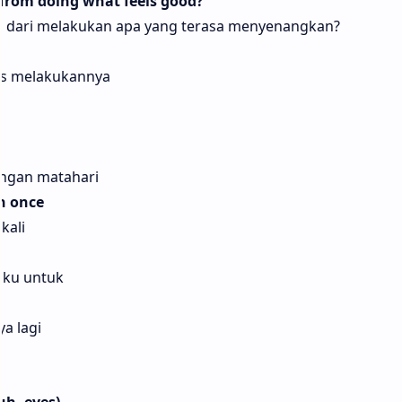
from doing what feels good?
ri dari melakukan apa yang terasa menyenangkan?
rus melakukannya
engan matahari
n once
kali
nku untuk
a lagi
uh, eyes)