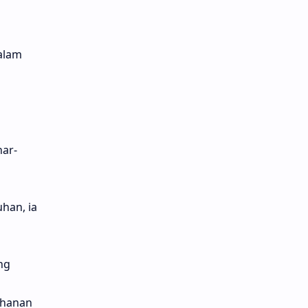
alam
h
nar-
han, ia
ng
ahanan