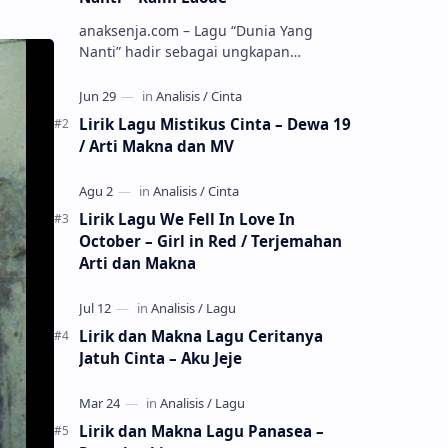
anaksenja.com – Lagu “Dunia Yang
Nanti” hadir sebagai ungkapan
perasaan yang jujur tentang cinta yang
tak selalu bisa dimiliki. Mengangkat
kisah du…
Lirik Lagu Mistikus Cinta – Dewa 19
/ Arti Makna dan MV
Lirik Lagu We Fell In Love In
October – Girl in Red / Terjemahan
Arti dan Makna
Lirik dan Makna Lagu Ceritanya
Jatuh Cinta – Aku Jeje
Lirik dan Makna Lagu Panasea –