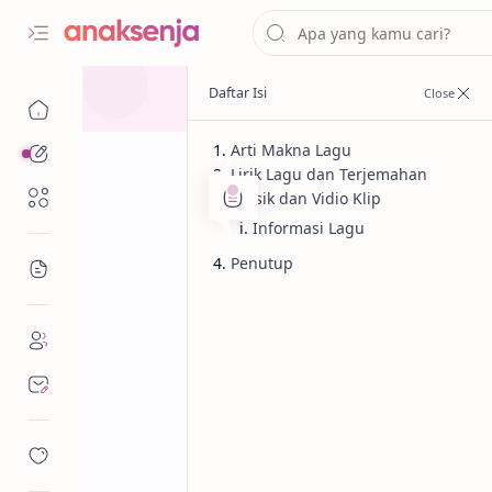
Arti Makna Lagu
Analisis
Lirik Lagu dan Terjemahan
Renungan
Musik dan Vidio Klip
Informasi Lagu
Penutup
Bacaan
Analisis
Lagu
Beranda
Lirik dan Makn
Beer (Terjemah