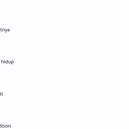
atnya
 hidup
ti
dison