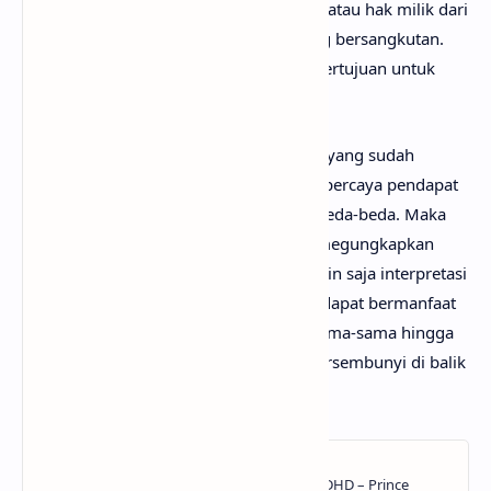
sediakan sepenuhnya menjadi hak cipta atau hak milik dari
penulis, artis, band dan label musik yang bersangkutan.
Semua materi yang dipaparkan hanya bertujuan untuk
informasi dan edukasi.
Mungkin kamu tidak setuju dengan apa yang sudah
anaksenja.com
jabarkan, karena mimin percaya pendapat
serta pengetahuan setiap orang itu berbeda-beda. Maka
dari itu, mimin persilakan kamu untuk megungkapkan
pendapatmu di kolom komentar. Mungkin saja interpretasi
lagu It’s Me darimu jauh lebih baik dan dapat bermanfaat
bagi yang lainnya. Mari kita bahas bersama-sama hingga
menemukan makna sebenarnya yang tersembunyi di balik
lirik lagu It’s Me dari ILLIT!