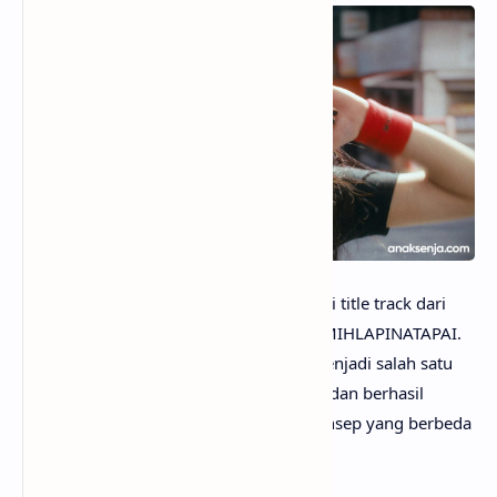
anaksenja.com
– Lagu “It’s Me” menjadi title track dari
mini album keempat ILLIT bertajuk MAMIHLAPINATAPAI.
Sebelum perilisan albumnya, lagu ini menjadi salah satu
track yang paling banyak dipromosikan dan berhasil
menarik perhatian penggemar lewat konsep yang berbeda
dari karya-karya ILLIT sebelumnya.