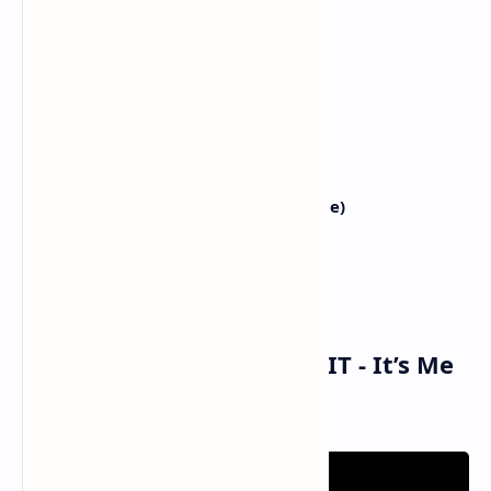
Who's your bias? I'm your bias
Siapa biasmu? Aku biasmu
It's me
Itu aku
Who's your bias? I'm your bias
Siapa biasmu? Aku biasmu
Who's your bias? I'm your bias (It's me)
Siapa biasmu? Aku biasmu (Itu aku)
Who's your bias? I'm your bias
Siapa biasmu? Aku biasmu
Musik dan Vidio Klip ILLIT - It’s Me
(MV)