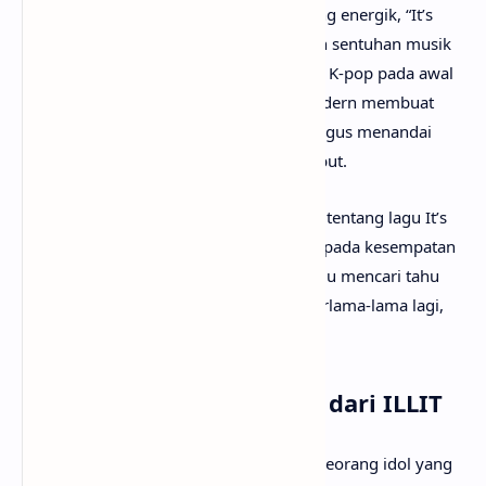
Mengusung nuansa techno dan rave yang energik, “It’s
Me” menampilkan sisi baru ILLIT dengan sentuhan musik
elektronik yang sedang populer di dunia K-pop pada awal
2026. Karakter musik yang kuat dan modern membuat
lagu ini menonjol di dalam album, sekaligus menandai
eksplorasi musikal baru bagi grup tersebut.
Mungkin kamu sudah sangat penasaran tentang lagu It’s
Me artinya apa? Tak perlu galau, karena pada kesempatan
kali ini
anaksenja.com
akan menemanimu mencari tahu
maksud lagu It’s Me dari ILLIT. Tanpa berlama-lama lagi,
mari kita mulai pembahasannya!
Arti Makna Lagu It’s Me dari ILLIT
Lirik lagu It’s Me menceritakan tentang seorang idol yang