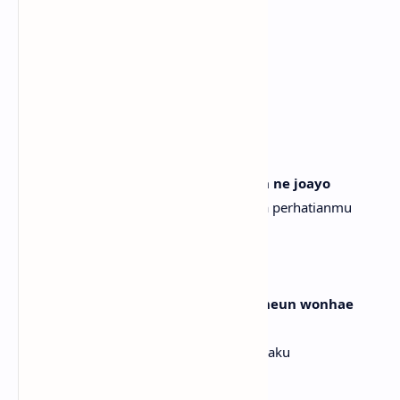
Siapa biasmu? Aku biasmu
Who's your bias? I'm your bias
Siapa biasmu? Aku biasmu
Who's your bias? I'm your bias
Siapa biasmu? Aku biasmu
[Verse 1: Wonhee, Minju]
I'm the one, I'm your idol, kkujunhan ne joayo
Akulah orangnya, aku idolamu, aku suka perhatianmu
yang konsisten
Neoneun machi loyal fan
Kau seperti penggemar setia
Humchyeobwa with fan account, naneun wonhae
soljikam
Coba curi perhatianku dengan akun fan, aku
menginginkan ketulusan