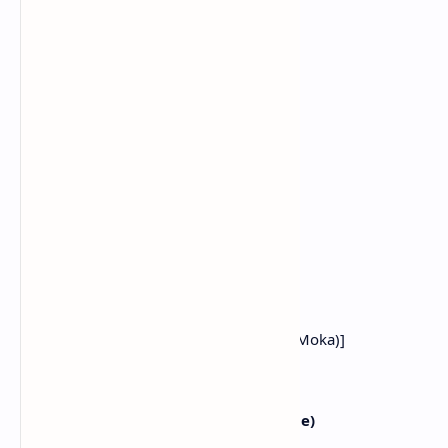
Itu aku
[Drop: Minju, Iroha, Moka, Yunah]
It's me
Itu aku
Me
Aku
Me, me
Aku, aku
It's me
Itu aku
[Chorus: Wonhee, Iroha, Minju, (Yunah, Moka)]
Who's your bias? I'm your bias
Siapa biasmu? Aku biasmu
Who's your bias? I'm your bias (It's me)
Siapa biasmu? Aku biasmu (Itu aku)