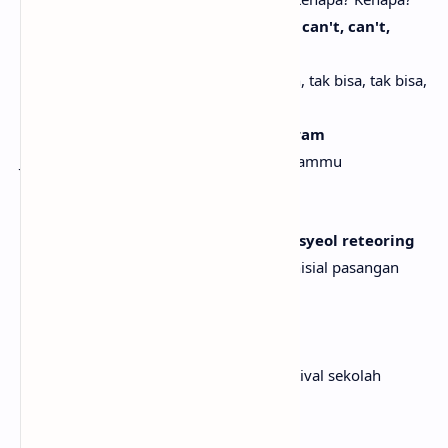
This putsarang ain't no joke, it can't, can't, can't,
can't
Cinta kekanak-kanakan ini bukan lelucon, tak bisa, tak bisa,
tak bisa, tak bisa
Dapdamneopchi, post me on your 'gram
Jangan menyesal, unggah aku di Instagrammu
[Pre-Chorus: Minju, Yunah]
Sphere jeongwangpanen keopeul inisyeol reteoring
Di papan elektronik Sphere ada ukiran inisial pasangan
(Ooh, ooh)
(Ooh, ooh)
Ollyeo uri hakgyo daejaboe headline
Naikkan berita utama tentang kita di festival sekolah
(Ooh, ooh)
(Ooh, ooh)