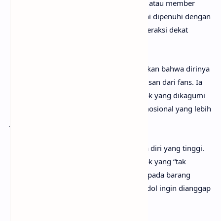
dengan percaya diri ingin menjadi “bias” atau member
favorit bagi para penggemarnya. Lagu ini dipenuhi dengan
energi playful yang menggambarkan interaksi dekat
antara idol dan fandom.
Pada
verse
pertama, sang idol menunjukkan bahwa dirinya
ingin mendapatkan perhatian dan ketulusan dari fans. Ia
tidak ingin hanya dianggap sebagai sosok yang dikagumi
dari jauh, tetapi juga ingin hubungan emosional yang lebih
jujur dan dekat.
Pre-chorus
memperlihatkan rasa percaya diri yang tinggi.
Ia menggambarkan dirinya sebagai sosok yang “tak
tergantikan”, bahkan lebih berharga daripada barang
mewah. Ini menjadi simbol bagaimana idol ingin dianggap
spesial dibandingkan yang lain.