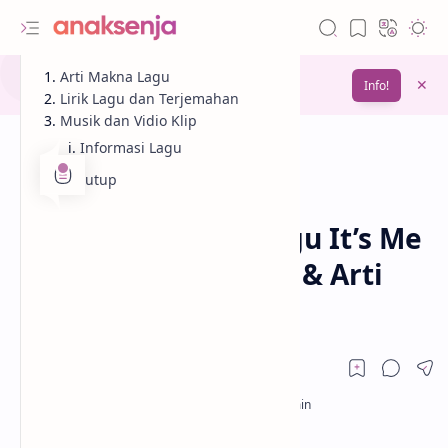
Gunakan fitur
Arti Makna Lagu
Bookmark
untuk menyimpan
Info!
bacaanmu di lain waktu
Lirik Lagu dan Terjemahan
Musik dan Vidio Klip
Informasi Lagu
Penutup
Analisis
Lagu
Beranda
Lirik dan Makna Lagu It’s Me
– ILLIT (Terjemahan & Arti
Lengkap)