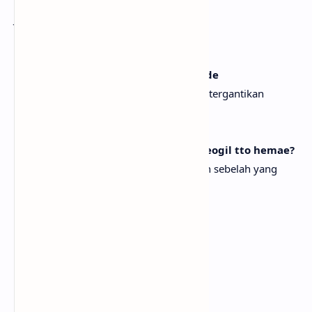
Nal gaduji ma boseokam
Jangan mengurungku seperti permata
[Pre-Chorus: Yunah, Moka]
Pradaboda bissan daechebulga nainde
Aku lebih mahal daripada Prada dan tak tergantikan
(Ooh, ooh)
(Ooh, ooh)
Beonjapan yeop dongne neon wae geogil tto hemae?
Kenapa kau masih tersesat di lingkungan sebelah yang
penuh tiruan?
(Ooh, ooh)
(Ooh, ooh)
[Chorus: Minju, Iroha, All]
Who's your bias? I'm your bias
Siapa biasmu? Aku biasmu