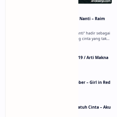
Lirik dan Makna Lagu Dunia Yang Nanti – Raim
Laode
anaksenja.com – Lagu “Dunia Yang Nanti” hadir sebagai
ungkapan perasaan yang jujur tentang cinta yang tak
selalu bisa dimiliki. Mengangkat kisah du…
Lirik Lagu Mistikus Cinta – Dewa 19 / Arti Makna
dan MV
Lirik Lagu We Fell In Love In October – Girl in Red
/ Terjemahan Arti dan Makna
Lirik dan Makna Lagu Ceritanya Jatuh Cinta – Aku
Jeje