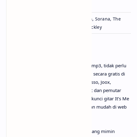
Lisensi
BELIFT LAB
Jack Brady, Jordan Roman, Sorana, The
Ditulis
Deep, Youra & Rollo Spreckley
Penutup
Untuk link download lagu ILLIT - It’s Me mp3, tidak perlu
ya? Karena lagunya sudah bisa dinikmati secara gratis di
mana-mana, seperti Youtube, Spotify, Resso, Joox,
SoundCloud, Deezer, iTunes, Apple Music dan pemutar
media online lainnya. Begitu juga untuk kunci gitar It’s Me
chord, kamu bisa menemukannya dengan mudah di web
sebelah.
Perlu diketahui bahwa lirik lagu It’s Me yang mimin