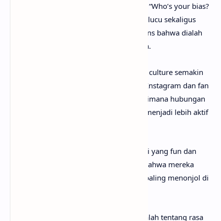
Chorus
menjadi inti lagu dengan repetisi “Who’s your bias?
I’m your bias”. Kalimat ini seperti ajakan lucu sekaligus
penuh percaya diri untuk meyakinkan fans bahwa dialah
pilihan terbaik dan favorit utama mereka.
Pada
verse
kedua, nuansa fangirl/fanboy culture semakin
terasa lewat referensi seperti posting di Instagram dan fan
account. Lagu ini menggambarkan bagaimana hubungan
antara idol dan fans di era media sosial menjadi lebih aktif
dan interaktif.
Drop
dan
interlude
menambahkan energi yang fun dan
catchy, memperkuat pesan utama lagu bahwa mereka
ingin diakui sebagai sosok favorit yang paling menonjol di
hati penggemar.
Secara keseluruhan, lirik lagu It’s Me adalah tentang rasa