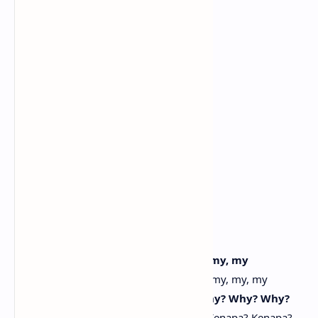
Itu aku
It's me
Itu aku
Me, me
Aku, aku
It's me
Itu aku
[Interlude: Yunah]
Hey, just say I'm your fave
Hei, katakan saja aku favoritmu
[Verse 2: Wonhee, Iroha]
I yelled, "neo hilarious," oh, my, my, my, my
Aku berteriak, "kau lucu sekali," oh, my, my, my, my
Susubanggwan like tortilla, why? Why? Why? Why?
Kacau seperti tortilla, kenapa? Kenapa? Kenapa? Kenapa?