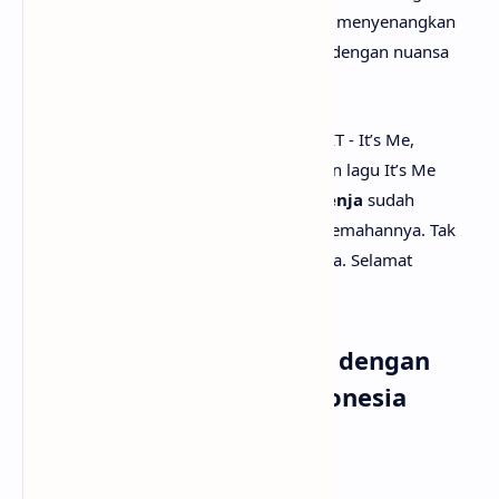
percaya diri, pesona idol, dan hubungan menyenangkan
antara artis dan penggemarnya, dibalut dengan nuansa
playful khas budaya fandom K-pop.
Setelah mengetahui apa makna lagu ILLIT - It’s Me,
mungkin kamu juga ingin tau terjemahan lagu It’s Me
secara rinci? Tenang saja, karena
anaksenja
sudah
menyediakan ILLIT - It’s Me lirik dan terjemahannya. Tak
lupa juga beserta musik dan vidio klipnya. Selamat
menyimak!
Lirik Lagu ILLIT - It’s Me dengan
Terjemahan Bahasa Indonesia
[Intro: All]
Who's your bias? I'm your bias