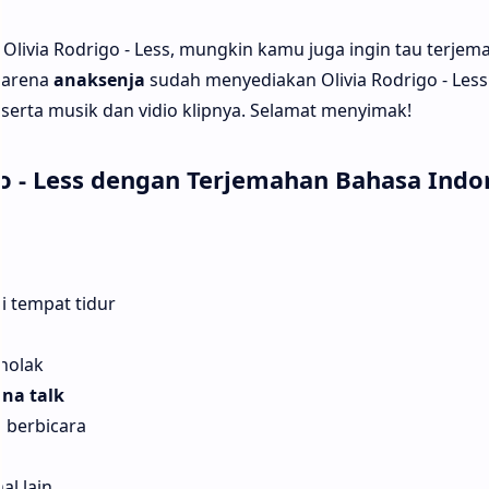
Olivia Rodrigo - Less, mungkin kamu juga ingin tau terjem
 karena
anaksenja
sudah menyediakan Olivia Rodrigo - Less l
serta musik dan vidio klipnya. Selamat menyimak!
go - Less dengan Terjemahan Bahasa Indo
i tempat tidur
nolak
nna talk
n berbicara
al lain