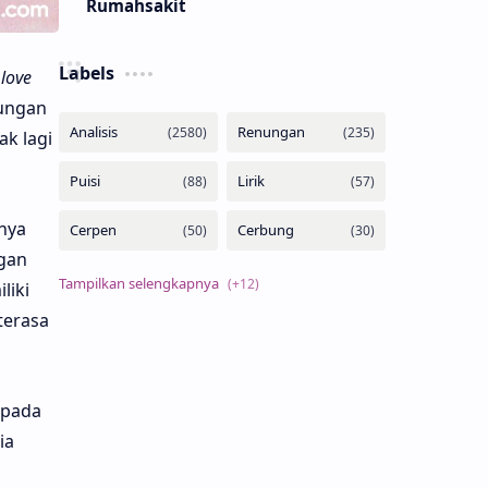
Rumahsakit
Labels
 love
bungan
k lagi
nya
ngan
liki
terasa
 pada
ia