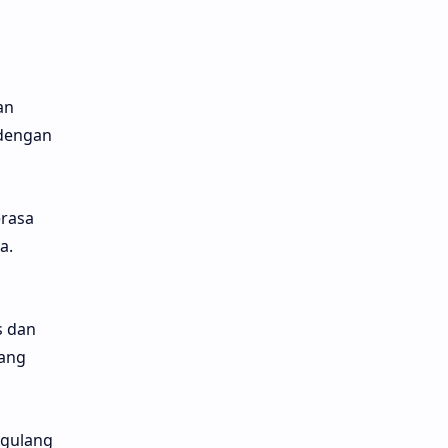
an
 dengan
erasa
a.
s dan
dang
gulang