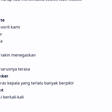
ate
vorit kami
e
wa
semakin menegaskan
eharusnya terasa
nker
s kepala yang terlalu banyak berpikir
ot
 berkali-kali