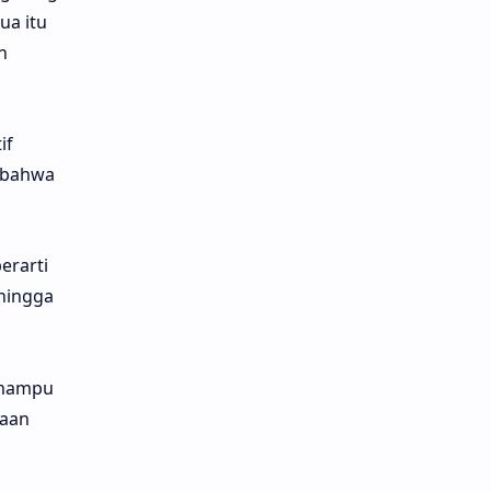
a itu
n
if
 bahwa
erarti
ehingga
i mampu
taan