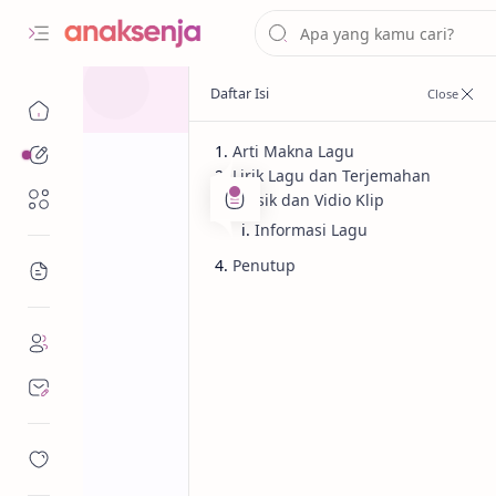
Arti Makna Lagu
Analisis
Lirik Lagu dan Terjemahan
Renungan
Musik dan Vidio Klip
Informasi Lagu
Penutup
Bacaan
Analisis
Lagu
Beranda
Lirik dan Makna
(Terjemahan & 