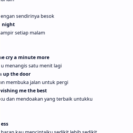
ngan sendirinya besok
y night
hampir setiap malam
me cry a minute more
ku menangis satu menit lagi
n up the door
dan membuka jalan untuk pergi
 wishing me the best
anku dan mendoakan yang terbaik untukku
less
harap kau mencintaiku sedikit lebih sedikit