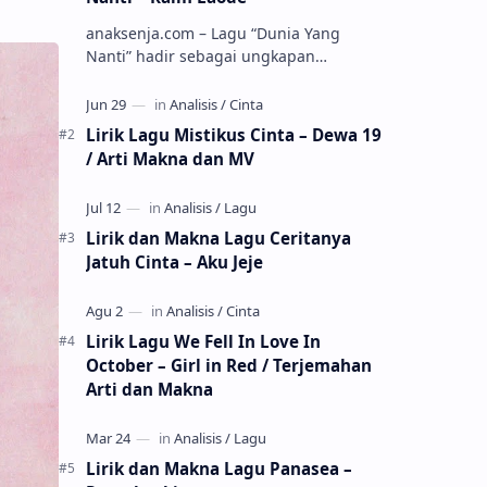
anaksenja.com – Lagu “Dunia Yang
Nanti” hadir sebagai ungkapan
perasaan yang jujur tentang cinta yang
tak selalu bisa dimiliki. Mengangkat
kisah du…
Lirik Lagu Mistikus Cinta – Dewa 19
/ Arti Makna dan MV
Lirik dan Makna Lagu Ceritanya
Jatuh Cinta – Aku Jeje
Lirik Lagu We Fell In Love In
October – Girl in Red / Terjemahan
Arti dan Makna
Lirik dan Makna Lagu Panasea –