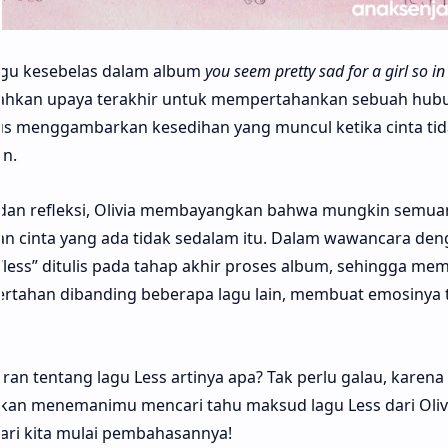
agu kesebelas dalam album
you seem pretty sad for a girl so in
gisahkan upaya terakhir untuk mempertahankan sebuah hu
gus menggambarkan kesedihan yang muncul ketika cinta tida
n.
n dan refleksi, Olivia membayangkan bahwa mungkin semua
aan cinta yang ada tidak sedalam itu. Dalam wawancara de
ss” ditulis pada tahap akhir proses album, sehingga memi
ertahan dibanding beberapa lagu lain, membuat emosinya 
n tentang lagu Less artinya apa? Tak perlu galau, karena
kan menemanimu mencari tahu maksud lagu Less dari Oliv
mari kita mulai pembahasannya!