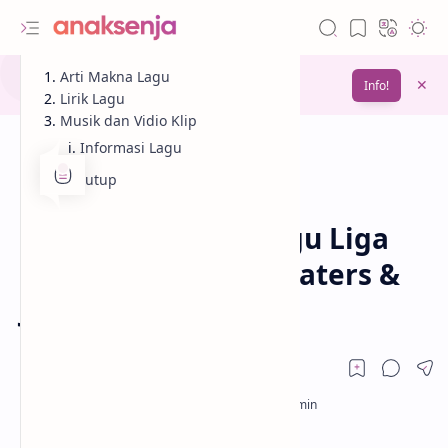
Gunakan fitur
Arti Makna Lagu
Bookmark
untuk menyimpan
Info!
bacaanmu di lain waktu
Lirik Lagu
Musik dan Vidio Klip
Informasi Lagu
Penutup
Analisis
Lagu
Beranda
Lirik dan Makna Lagu Liga
Baru – Tenxi, Yung Caters &
Jemsii