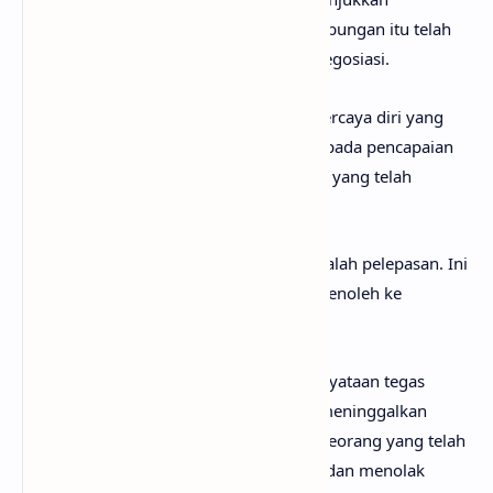
keputusan yang benar-benar selesai. Hubungan itu telah
ditutup secara permanen tanpa ruang negosiasi.
Bagian akhir lagu menampilkan sikap percaya diri yang
kuat. Ia fokus pada hidupnya sekarang, pada pencapaian
dan masa depan, bukan pada cinta lama yang telah
ditinggalkan.
Meski terdengar keras, inti emosinya adalah pelepasan. Ini
adalah fase ketika seseorang berhenti menoleh ke
belakang dan memilih dirinya sendiri.
Secara keseluruhan, lagu ini adalah pernyataan tegas
tentang perubahan diri dan keputusan meninggalkan
masa lalu. Lagu ini menggambarkan seseorang yang telah
berkembang, menemukan nilai dirinya, dan menolak