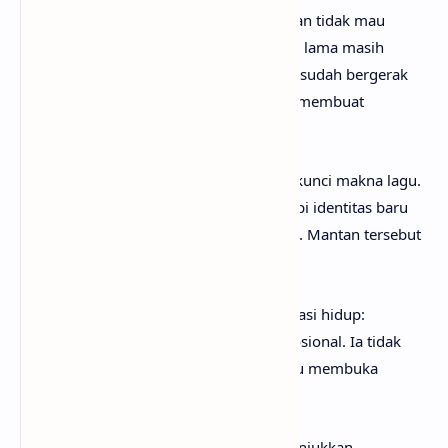
Pada
chorus
, ia menegaskan bahwa bukan tidak mau
kembali, melainkan tidak bisa. Pasangan lama masih
terjebak di masa lalu, sementara dirinya sudah bergerak
maju. Perbedaan fase hidup inilah yang membuat
hubungan tak mungkin diulang.
Pernyataan “now I’m different” menjadi kunci makna lagu.
Ini bukan sekadar perubahan sikap, tetapi identitas baru
yang tidak lagi selaras dengan masa lalu. Mantan tersebut
bukan lagi tipe yang diinginkan.
Verse
berikut memperlihatkan transformasi hidup:
kesuksesan, kemandirian, dan jarak emosional. Ia tidak
ingin lagi membahas perasaan lama atau membuka
kembali kenangan.
Penegasan “udah final ketok palu” menunjukkan