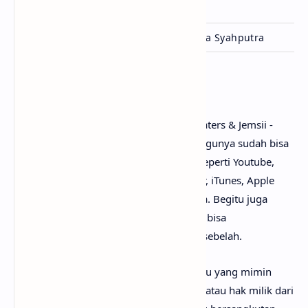
Lisensi
AntiNRML
Ditulis
Dimas Ristyan, Joan Pasha Syahputra
Penutup
Untuk link download lagu Tenxi, Yung Caters & Jemsii -
Liga Baru mp3, tidak perlu ya? Karena lagunya sudah bisa
dinikmati secara gratis di mana-mana, seperti Youtube,
Spotify, Resso, Joox, SoundCloud, Deezer, iTunes, Apple
Music dan pemutar media online lainnya. Begitu juga
untuk kunci gitar Liga Baru
chord
, kamu bisa
menemukannya dengan mudah di web sebelah.
Perlu diketahui bahwa lirik lagu Liga Baru yang mimin
sediakan sepenuhnya menjadi hak cipta atau hak milik dari