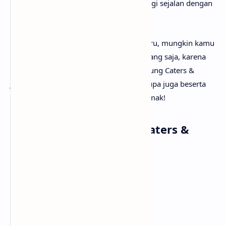
kembali ke hubungan lama yang tidak lagi sejalan dengan
dirinya sekarang.
Setelah mengetahui makna lagu Liga Baru, mungkin kamu
ingin segera menyanyikan lagunya? Tenang saja, karena
anaksenja
sudah menyediakan Tenxi, Yung Caters &
Jemsii - Liga Baru lirik lengkapnya. Tak lupa juga beserta
musik dan vidio klipnya. Selamat menyimak!
Lirik Lagu Tenxi, Yung Caters &
Jemsii - Liga Baru
[Verse]
Apa yang kau ingin?
Kau berharapku slalu disana
Tapi ku lelah dengan semuanya