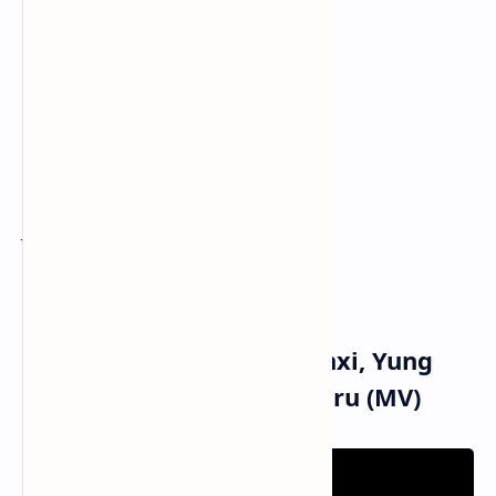
Semuanya terjawab
Lo emang sarap
[Chorus]
Bukan ku tak mau
Kembali padamu
Kau masih teringat masa lalu
Jangan cari aku
Now Im different
Udah bukan tipe aku
Musik dan Vidio Klip Tenxi, Yung
Caters & Jemsii - Liga Baru (MV)