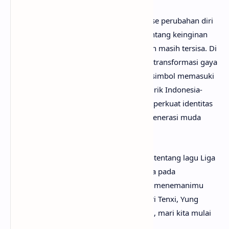
Secara tema, “Liga Baru” mengangkat fase perubahan diri
setelah hubungan yang melelahkan—tentang keinginan
meninggalkan masa lalu meski kenangan masih tersisa. Di
saat yang sama, lagu ini juga menyoroti transformasi gaya
hidup dan pencapaian finansial sebagai simbol memasuki
“liga” kehidupan yang baru. Perpaduan lirik Indonesia-
Inggris yang lugas dan ritme tegas memperkuat identitas
urban yang autentik serta relevan bagi generasi muda
masa kini.
Mungkin kamu sudah sangat penasaran tentang lagu Liga
Baru artinya apa? Tak perlu galau, karena pada
kesempatan kali ini
anaksenja.com
akan menemanimu
mencari tahu maksud lagu Liga Baru dari Tenxi, Yung
Caters & Jemsii. Tanpa berlama-lama lagi, mari kita mulai
pembahasannya!