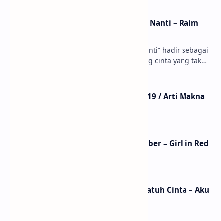
Lirik dan Makna Lagu Dunia Yang Nanti – Raim
Laode
anaksenja.com – Lagu “Dunia Yang Nanti” hadir sebagai
ungkapan perasaan yang jujur tentang cinta yang tak
selalu bisa dimiliki. Mengangkat kisah du…
Lirik Lagu Mistikus Cinta – Dewa 19 / Arti Makna
dan MV
Lirik Lagu We Fell In Love In October – Girl in Red
/ Terjemahan Arti dan Makna
Lirik dan Makna Lagu Ceritanya Jatuh Cinta – Aku
Jeje