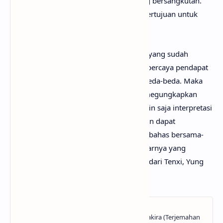
penulis, artis, band dan label musik yang bersangkutan.
Semua materi yang dipaparkan hanya bertujuan untuk
informasi dan edukasi.
Mungkin kamu tidak setuju dengan apa yang sudah
anaksenja.com
jabarkan, karena mimin percaya pendapat
serta pengetahuan setiap orang itu berbeda-beda. Maka
dari itu, mimin persilakan kamu untuk megungkapkan
pendapatmu di kolom komentar. Mungkin saja interpretasi
lagu Liga Baru darimu jauh lebih baik dan dapat
bermanfaat bagi yang lainnya. Mari kita bahas bersama-
sama hingga menemukan makna sebenarnya yang
tersembunyi di balik lirik lagu Liga Baru dari Tenxi, Yung
Caters & Jemsii!