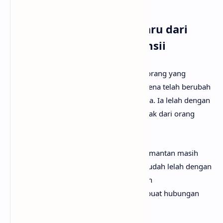
Arti Makna Lagu Liga Baru dari
Tenxi, Yung Caters & Jemsii
Lirik lagu ini menceritakan tentang seseorang yang
menolak kembali ke hubungan lama karena telah berubah
dan tidak lagi cocok dengan masa lalunya. Ia lelah dengan
dinamika lama dan memilih menjaga jarak dari orang
yang pernah dekat.
Bagian awal menunjukkan konflik: sang mantan masih
berharap ia selalu ada, tetapi ia sendiri sudah lelah dengan
pola hubungan tersebut. Ini menandakan
ketidakseimbangan harapan yang membuat hubungan
tidak sehat.