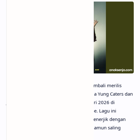
anaksenja.com
– Musisi urban Tenxi kembali merilis
karya terbaru berjudul Liga Baru bersama Yung Caters dan
Jemsii, yang resmi dirilis pada 13 Februari 2026 di
berbagai platform
streaming
dan YouTube. Lagu ini
menghadirkan nuansa
hip-hop
dan
trap
enerjik dengan
karakter vokal ketiganya yang berbeda namun saling
melengkapi dalam komposisi dinamis.