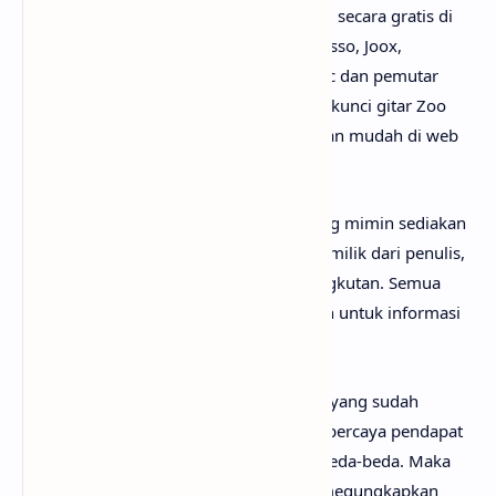
ya? Karena lagunya sudah bisa dinikmati secara gratis di
mana-mana, seperti Youtube, Spotify, Resso, Joox,
SoundCloud, Deezer, iTunes, Apple Music dan pemutar
media online lainnya. Begitu juga untuk kunci gitar Zoo
chord, kamu bisa menemukannya dengan mudah di web
sebelah.
Perlu diketahui bahwa lirik lagu Zoo yang mimin sediakan
sepenuhnya menjadi hak cipta atau hak milik dari penulis,
artis, band dan label musik yang bersangkutan. Semua
materi yang dipaparkan hanya bertujuan untuk informasi
dan edukasi.
Mungkin kamu tidak setuju dengan apa yang sudah
anaksenja.com
jabarkan, karena mimin percaya pendapat
serta pengetahuan setiap orang itu berbeda-beda. Maka
dari itu, mimin persilakan kamu untuk megungkapkan