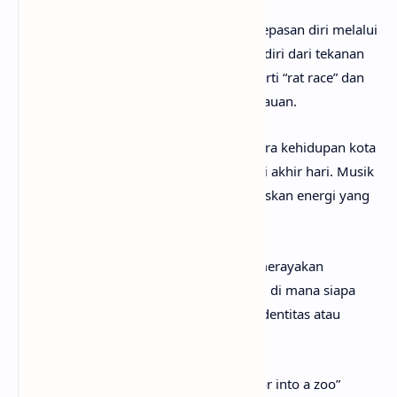
Lirik lagu Zoo menceritakan tentang pelepasan diri melalui
pesta dan tarian sebagai cara melarikan diri dari tekanan
hidup modern. Dunia digambarkan seperti “rat race” dan
“concrete jungle”, penuh stres dan kekacauan.
Verse
pertama menekankan kontras antara kehidupan kota
yang gila dan kebersamaan dua orang di akhir hari. Musik
dan tarian menjadi sarana untuk melepaskan energi yang
terpendam.
Pre-chorus
menegaskan tujuan utama: merayakan
keberadaan. Lantai dansa menjadi ruang di mana siapa
pun bisa menjadi apa pun, tanpa batas identitas atau
aturan sosial.
Chorus
dengan metafora “turnin’ the floor into a zoo”