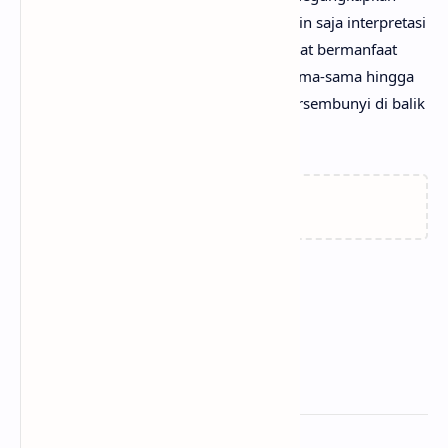
pendapatmu di kolom komentar. Mungkin saja interpretasi
lagu Zoo darimu jauh lebih baik dan dapat bermanfaat
bagi yang lainnya. Mari kita bahas bersama-sama hingga
menemukan makna sebenarnya yang tersembunyi di balik
lirik lagu Zoo dari Shakira!