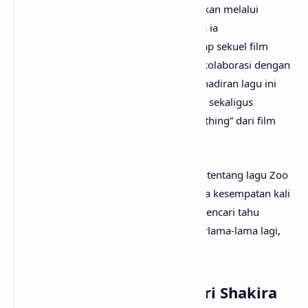
Keberadaan “Zoo” pertama kali diisyaratkan melalui
unggahan Shakira di X (Twitter), di mana ia
mengungkapkan antusiasmenya terhadap sekuel film
tersebut serta rasa syukurnya dapat berkolaborasi dengan
Ed Sheeran dalam lagu orisinal baru. Kehadiran lagu ini
memperkuat identitas musikal Zootopia, sekaligus
melanjutkan jejak sukses lagu “Try Everything” dari film
pertamanya.
Mungkin kamu sudah sangat penasaran tentang lagu Zoo
artinya apa? Tak perlu galau, karena pada kesempatan kali
ini
anaksenja.com
akan menemanimu mencari tahu
maksud lagu Zoo dari Shakira. Tanpa berlama-lama lagi,
mari kita mulai pembahasannya!
Arti Makna Lagu Zoo dari Shakira