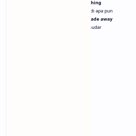
In a place where anyone can be anything
Di tempat di mana siapa pun bisa menjadi apa pun
Hold on to this moment, don't let it fade away
Pegang momen ini, jangan biarkan memudar
Baby, keep the music playin'
Sayang, biarkan musik terus bermain
[Chorus]
Come on, get on up
Ayo, bangkitlah
We're wild and we can't be tamed
Kita liar dan tak bisa dijinakkan
And we're turnin' the floor into
Dan kita mengubah lantai menjadi
A zoo, ooh, ooh
Sebuah kebun binatang, ooh, ooh
Come on, keep it up