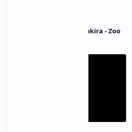
A zoo, ooh, ooh
Sebuah kebun binatang, ooh, ooh
Musik dan Vidio Klip Shakira - Zoo
(MV)