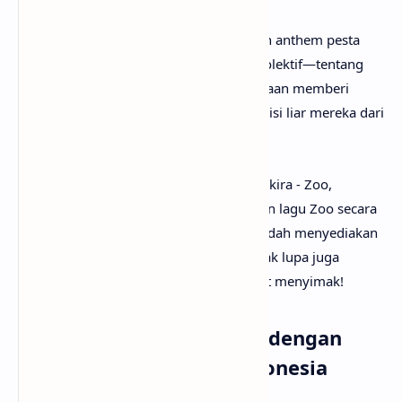
Secara keseluruhan, lirik lagu Zoo adalah anthem pesta
tentang pelepasan diri dan kebebasan kolektif—tentang
bagaimana musik, tarian, dan kebersamaan memberi
ruang bagi manusia untuk melepaskan sisi liar mereka dari
tekanan hidup.
Setelah mengetahui apa makna lagu Shakira - Zoo,
mungkin kamu juga ingin tau terjemahan lagu Zoo secara
rinci? Tenang saja, karena
anaksenja
sudah menyediakan
Shakira - Zoo lirik dan terjemahannya. Tak lupa juga
beserta musik dan vidio klipnya. Selamat menyimak!
Lirik Lagu Shakira - Zoo dengan
Terjemahan Bahasa Indonesia