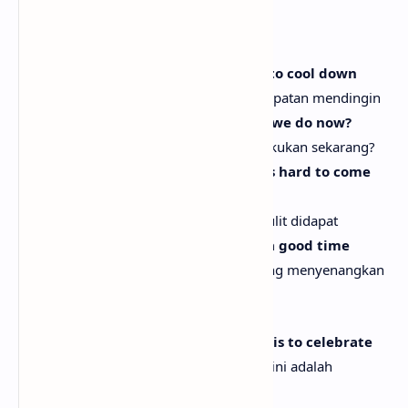
Hop-ah, hop-ah, oh
[Verse 2]
We live in a heated time, no chance to cool down
Kita hidup di masa panas, tak ada kesempatan mendingin
Continuously confined, and what do we do now?
Terus terkungkung, dan apa yang kita lakukan sekarang?
It's all about finding love, sometimes hard to come
by
Ini tentang menemukan cinta, kadang sulit didapat
But when it comes to us, it's always a good time
Tapi ketika tentang kita, selalu waktu yang menyenangkan
[Pre-Chorus]
Hey, oh-ayy, only reason we are here is to celebrate
Hei, oh-ayy, satu-satunya alasan kita di sini adalah
merayakan