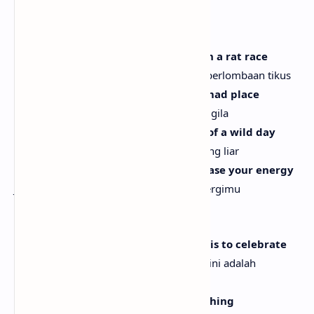
Hop-ah, hop-ah, oh
[Verse 1]
We live in a crazy world, caught up in a rat race
Kita hidup di dunia gila, terjebak dalam perlombaan tikus
Concrete jungle life is sometimes a mad place
Hidup rimba beton kadang tempat yang gila
It's you and me together at the end of a wild day
Ini kau dan aku bersama di akhir hari yang liar
Don't keep it all bottled up, and release your energy
Jangan pendam semuanya, lepaskan energimu
[Pre-Chorus]
Hey, oh-ayy, only reason we are here is to celebrate
Hei, oh-ayy, satu-satunya alasan kita di sini adalah
merayakan
In a place where anyone can be anything