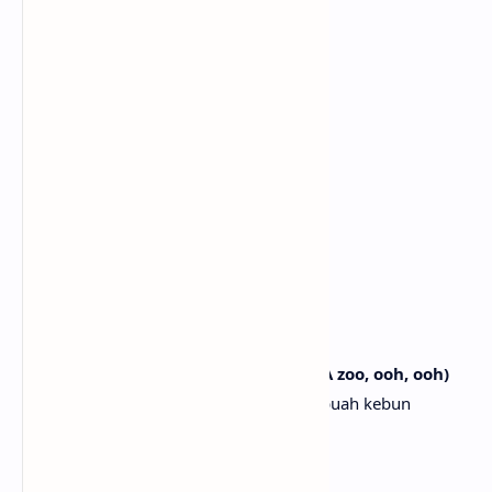
It's fun if you're down to play
Menyenangkan jika kau mau bermain
And we're turnin' the floor into
Dan kita mengubah lantai menjadi
A zoo, ooh, ooh
Sebuah kebun binatang, ooh, ooh
[Post-Chorus]
Hop-ah, hop-ah, hop-ah, hop-ah, ah
Hop-ah, hop-ah, hop-ah, hop-ah, ah
Hop-ah, hop-ah, oh
Hop-ah, hop-ah, oh
Hop-ah, hop-ah, hop-ah, hop-ah, ah (A zoo, ooh, ooh)
Hop-ah, hop-ah, hop-ah, hop-ah, ah (Sebuah kebun
binatang, ooh, ooh)
Hop-ah, hop-ah, oh