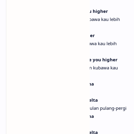
tinggi
We can't be tamed, baby, I'll take you higher
Kita tak bisa dijinakkan, sayang, akan kubawa kau lebih
tinggi
I'll take you higher, I'll take you higher
Akan kubawa kau lebih tinggi, akan kubawa kau lebih
tinggi
And we can't be tamed, baby, I'll take you higher
Dan kita tak bisa dijinakkan, sayang, akan kubawa kau
lebih tinggi
Es una fiesta que sube como la espuma
Ini pesta yang naik seperti buih
Yo por ti iré hasta la luna de ida y vuelta
Demi dirimu aku akan pergi sampai ke bulan pulang-pergi
Es una fiesta que sube como la espuma
Ini pesta yang naik seperti buih
Yo por ti iré hasta la luna de ida y vuelta