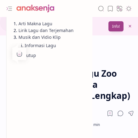
Gunakan fitur
Arti Makna Lagu
Bookmark
untuk menyimpan
Info!
bacaanmu di lain waktu
Lirik Lagu dan Terjemahan
Musik dan Vidio Klip
Informasi Lagu
Penutup
Analisis
Lagu
Beranda
Lirik dan Makna Lagu Zoo
(Zootopia 2) – Shakira
(Terjemahan & Arti Lengkap)