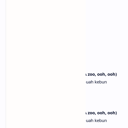
Ayo, lanjutkan
It's fun if you're down to play
Menyenangkan jika kau mau bermain
And we're turnin' the floor into
Dan kita mengubah lantai menjadi
A zoo, ooh, ooh
Sebuah kebun binatang, ooh, ooh
[Post-Chorus]
Hop-ah, hop-ah, hop-ah, hop-ah, ah (A zoo, ooh, ooh)
Hop-ah, hop-ah, hop-ah, hop-ah, ah (Sebuah kebun
binatang, ooh, ooh)
Hop-ah, hop-ah, oh
Hop-ah, hop-ah, oh
Hop-ah, hop-ah, hop-ah, hop-ah, ah (A zoo, ooh, ooh)
Hop-ah, hop-ah, hop-ah, hop-ah, ah (Sebuah kebun