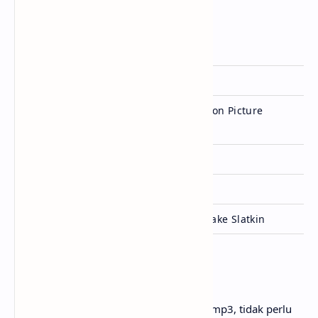
Informasi Lagu Zoo
Artis
Shakira
Dirilis
10 Oktober 2025
Zootopia 2 (Original Motion Picture
Album
Soundtrack) (2025)
Genre
Pop
Lisensi
Walt Disney Records
Ditulis
Shakira, Ed Sheeran & Blake Slatkin
Penutup
Untuk link download lagu Shakira - Zoo mp3, tidak perlu