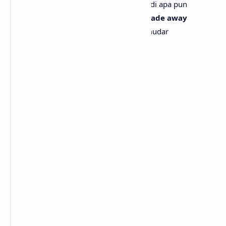
Di tempat di mana siapa pun bisa menjadi apa pun
Hold on to this moment, don't let it fade away
Pegang momen ini, jangan biarkan memudar
Baby, keep the music playin'
Sayang, biarkan musik terus bermain
[Chorus]
Come on, get on up
Ayo, bangkitlah
We're wild and we can't be tamed
Kita liar dan tak bisa dijinakkan
And we're turnin' the floor into
Dan kita mengubah lantai menjadi
A zoo, ooh, ooh
Sebuah kebun binatang, ooh, ooh
Come on, keep it up
Ayo, lanjutkan