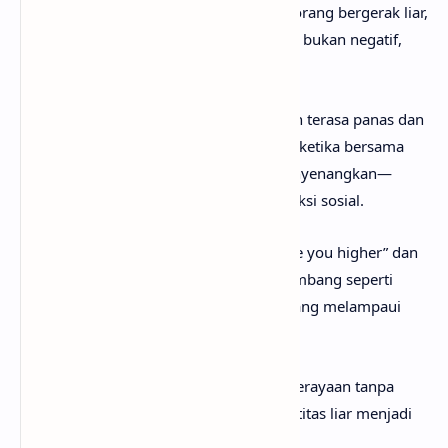
menggambarkan kebebasan naluriah—orang bergerak liar,
tanpa kendali, seperti hewan di alam. Ini bukan negatif,
melainkan simbol kebebasan autentik.
Verse
kedua memperluas konteks: zaman terasa panas dan
menekan, cinta sulit ditemukan. Namun ketika bersama
orang yang tepat, momen itu selalu menyenangkan—
menunjukkan fungsi pesta sebagai koneksi sosial.
Bridge
memperkuat eskalasi emosi: “take you higher” dan
lirik Spanyol tentang pesta yang mengembang seperti
busa. Ini menandakan euforia kolektif yang melampaui
bahasa dan budaya.
Pengulangan
chorus
menutup dengan perayaan tanpa
henti. Kebebasan, kesenangan, dan identitas liar menjadi
inti pengalaman.