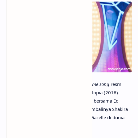
anaksenja.com
– Lagu Zoo menjadi
theme song
resmi
film animasi Zootopia 2, sekuel dari Zootopia (2016).
Dibawakan oleh Shakira dan turut ditulis bersama Ed
Sheeran, lagu ini sekaligus menandai kembalinya Shakira
sebagai pengisi suara karakter
pop star
Gazelle di dunia
Zootopia.