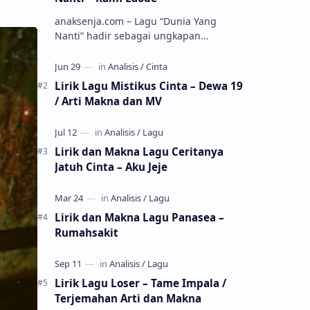
anaksenja.com – Lagu “Dunia Yang
Nanti” hadir sebagai ungkapan
perasaan yang jujur tentang cinta yang
tak selalu bisa dimiliki. Mengangkat
kisah du…
Lirik Lagu Mistikus Cinta – Dewa 19
/ Arti Makna dan MV
Lirik dan Makna Lagu Ceritanya
Jatuh Cinta – Aku Jeje
Lirik dan Makna Lagu Panasea –
Rumahsakit
Lirik Lagu Loser – Tame Impala /
Terjemahan Arti dan Makna