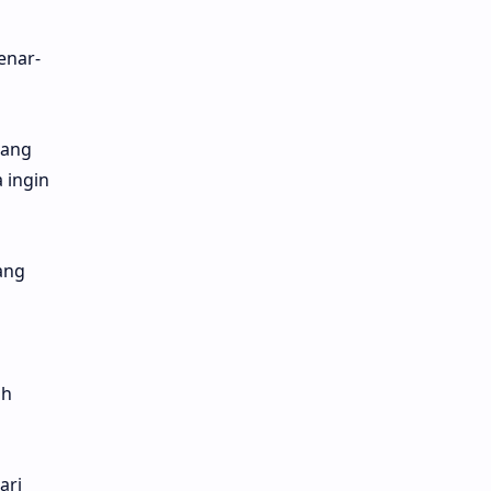
enar-
rang
 ingin
ang
ih
ari