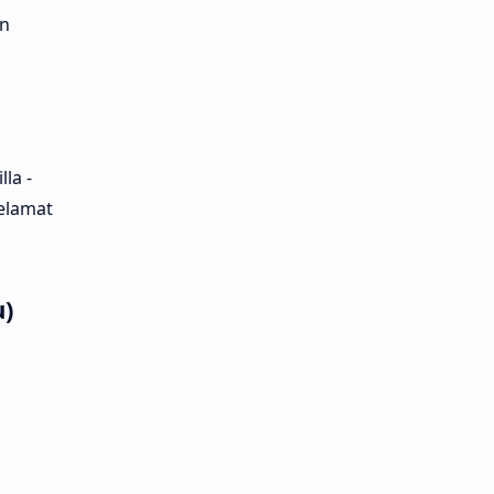
n
la -
Selamat
u)