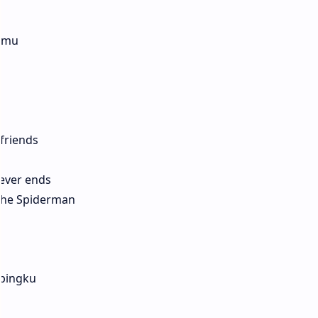
kamu
 friends
ever ends
 the Spiderman
mpingku