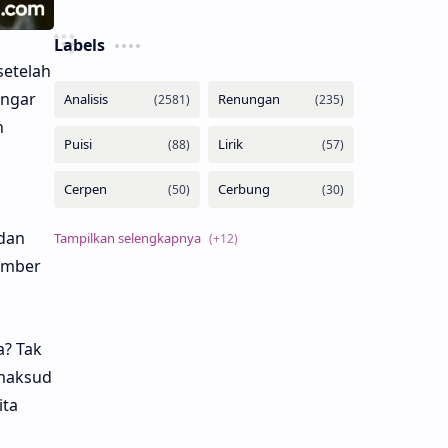
Labels
setelah
engar
n
 dan
sember
a? Tak
maksud
ita