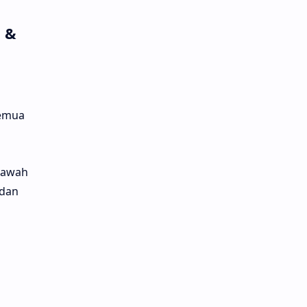
i &
semua
 bawah
 dan