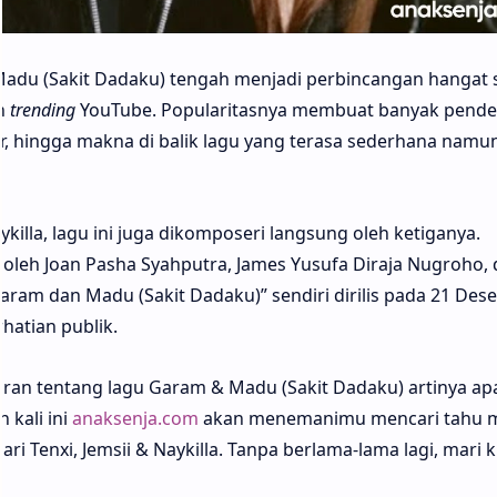
adu (Sakit Dadaku) tengah menjadi perbincangan hangat 
an
trending
YouTube. Popularitasnya membuat banyak pend
r, hingga makna di balik lagu yang terasa sederhana namu
ykilla, lagu ini juga dikomposeri langsung oleh ketiganya.
n oleh Joan Pasha Syahputra, James Yusufa Diraja Nugroho,
Garam dan Madu (Sakit Dadaku)” sendiri dirilis pada 21 De
rhatian publik.
an tentang lagu Garam & Madu (Sakit Dadaku) artinya ap
 kali ini
anaksenja.com
akan menemanimu mencari tahu 
i Tenxi, Jemsii & Naykilla. Tanpa berlama-lama lagi, mari k