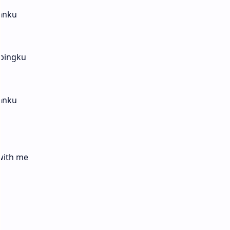
anku
mpingku
anku
 with me