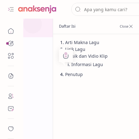
Arti Makna Lagu
Analisis
Lirik Lagu
Renungan
Musik dan Vidio Klip
Informasi Lagu
Penutup
Bacaan
Analisis
Lagu
Beranda
Lirik dan Makn
Dadaku) – Tenxi