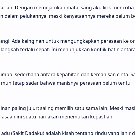
elarian. Dengan memejamkan mata, sang aku lirik mencoba
n dalam pelukannya, meski kenyataannya mereka belum b
ayangi. Ada keinginan untuk mengungkapkan perasaan ke o
angkah terlalu cepat. Ini menunjukkan konflik batin antara
simbol sederhana antara kepahitan dan kemanisan cinta. S
, namun tetap sadar bahwa manisnya perasaan belum tentu
nan paling jujur: saling memilih satu sama lain. Meski mas
asaan ini suatu hari akan menemukan kepastian.
du (Sakit Dadaku) adalah kisah tentang rindu yang lahir d