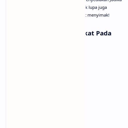
- Terpikat Pada Cinta lirik lengkapnya. Tak lupa juga
beserta musik dan vidio klipnya. Selamat menyimak!
Lirik Lagu Judika - Terpikat Pada
Cinta
Cinta memberi kepahitan
Cinta menghadirkan rindu
Disitulah hadir kenangan
Yang menjatuhkan air mata
Getaran cinta mulai terasa
Rasanya yang tak pernah
Aku rasakan sebelumnya
Ku mulai kagum oleh cinta
Ku terpikat pada cinta