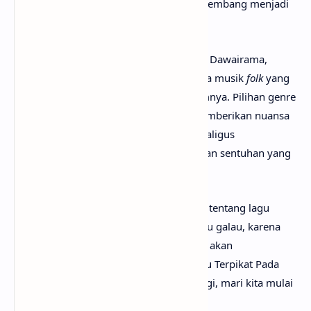
Rian Ekky Pradipta hingga akhirnya berkembang menjadi
sebuah karya musik utuh.
Diproduseri oleh Rian Ekky Pradipta dan Dawairama,
“Terpikat Pada Cinta” hadir dengan warna musik
folk
yang
berbeda dari karya-karya Judika sebelumnya. Pilihan genre
ini menjadi langkah eksploratif yang memberikan nuansa
baru dalam perjalanan karier Judika, sekaligus
memperkaya identitas musikalnya dengan sentuhan yang
lebih hangat, jujur, dan intim.
Mungkin kamu sudah sangat penasaran tentang lagu
Terpikat Pada Cinta artinya apa? Tak perlu galau, karena
pada kesempatan kali ini
anaksenja.com
akan
menemanimu mencari tahu maksud lagu Terpikat Pada
Cinta dari Judika. Tanpa berlama-lama lagi, mari kita mulai
pembahasannya!