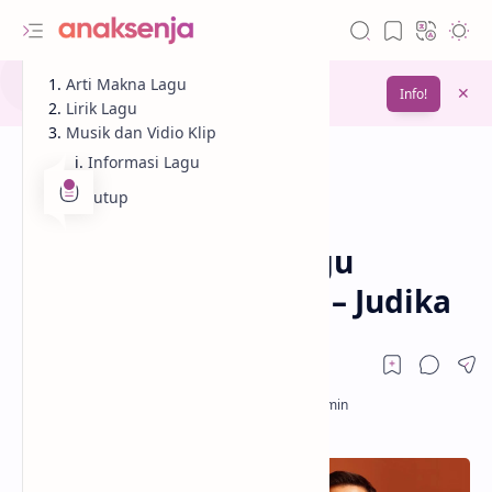
Gunakan fitur
Arti Makna Lagu
Bookmark
untuk menyimpan
Info!
bacaanmu di lain waktu
Lirik Lagu
Musik dan Vidio Klip
Informasi Lagu
Penutup
Analisis
Lagu
Beranda
Lirik dan Makna Lagu
Terpikat Pada Cinta – Judika