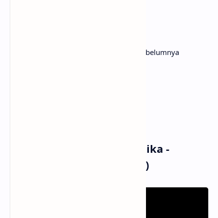
Huuu …
Getaran cinta mulai terasa
Rasanya yang tak pernah aku rasakan sebelumnya
Ku mulai kagum oleh cinta
Ku terpikat pada cinta
Yang datangnya tak terduga
Hmm …
Cinta … yang datangnya tak terduga
Musik dan Vidio Klip Judika -
Terpikat Pada Cinta (MV)