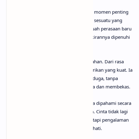
Getaran cinta yang mulai terasa menjadi momen penting
dalam lagu ini. Sang aku lirik merasakan sesuatu yang
belum pernah ia alami sebelumnya, sebuah perasaan baru
yang membuat hatinya berdebar dan pikirannya dipenuhi
oleh satu nama.
Kekaguman terhadap cinta tumbuh perlahan. Dari rasa
penasaran, lalu berubah menjadi ketertarikan yang kuat. Ia
terpikat pada cinta yang datang tanpa diduga, tanpa
direncanakan, namun terasa begitu nyata dan membekas.
Teori tentang cinta yang selama ini hanya dipahami secara
logika kini mulai terasa dalam kenyataan. Cinta tidak lagi
sekadar konsep atau cerita orang lain, tetapi pengalaman
pribadi yang tumbuh perlahan di dalam hati.