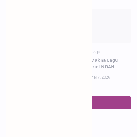
Lirik dan Makna Lagu
Lirik dan Makna Lagu
Dance No More – Harry
Ancika – Ariel NOAH
Styles (Terjemahan & Arti
Lengkap)
Posting Komentar