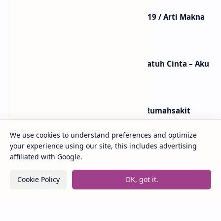
Lirik Lagu Mistikus Cinta – Dewa 19 / Arti Makna
dan MV
Lirik dan Makna Lagu Ceritanya Jatuh Cinta – Aku
Jeje
Lirik dan Makna Lagu Panasea – Rumahsakit
We use cookies to understand preferences and optimize
your experience using our site, this includes advertising
Lirik Lagu Loser – Tame Impala / Terjemahan Arti
affiliated with Google.
dan Makna
Cookie Policy
OK, got it.
Labels