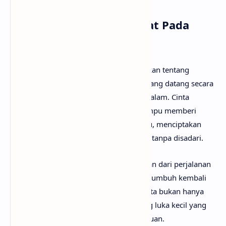
Arti Makna Lagu Terpikat Pada
Cinta dari Judika
Lirik lagu Terpikat Pada Cinta menceritakan tentang
pengalaman pertama merasakan cinta yang datang secara
tiba-tiba dan meninggalkan kesan mendalam. Cinta
digambarkan sebagai sesuatu yang mampu memberi
kepahitan sekaligus menghadirkan rindu, menciptakan
kenangan yang membuat air mata jatuh tanpa disadari.
Kenangan menjadi bagian tak terpisahkan dari perjalanan
cinta. Di sanalah perasaan yang pernah tumbuh kembali
hadir, membawa haru dan nostalgia. Cinta bukan hanya
tentang kebahagiaan, tetapi juga tentang luka kecil yang
mengajarkan arti kehilangan dan kerinduan.