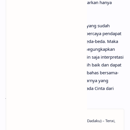
bersangkutan. Semua materi yang dipaparkan hanya
bertujuan untuk informasi dan edukasi.
Mungkin kamu tidak setuju dengan apa yang sudah
anaksenja.com
jabarkan, karena mimin percaya pendapat
serta pengetahuan setiap orang itu berbeda-beda. Maka
dari itu, mimin persilakan kamu untuk megungkapkan
pendapatmu di kolom komentar. Mungkin saja interpretasi
lagu Terpikat Pada Cinta darimu jauh lebih baik dan dapat
bermanfaat bagi yang lainnya. Mari kita bahas bersama-
sama hingga menemukan makna sebenarnya yang
tersembunyi di balik lirik lagu Terpikat Pada Cinta dari
Judika!