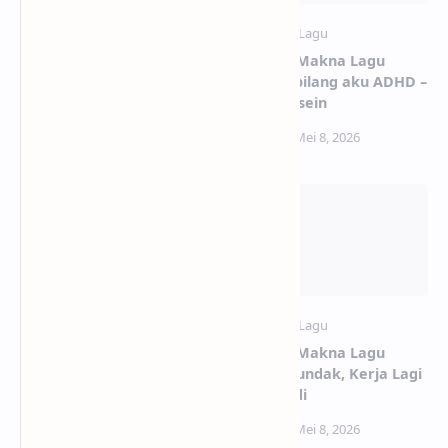
Lirik dan Makna Lagu It’s
Lirik dan Makna Lagu
Me – ILLIT (Terjemahan &
Internet bilang aku ADHD –
Arti Lengkap)
Prince Husein
Lirik dan Makna Lagu
Lirik dan Makna Lagu
Hatchu!! – Salma Salsabil
Kepala, Pundak, Kerja Lagi
– Sal Priadi