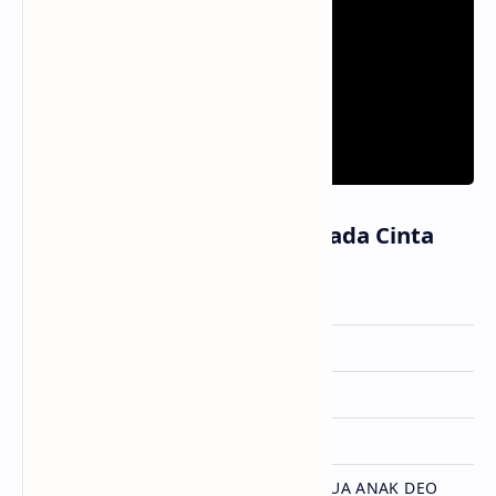
Informasi Lagu Terpikat Pada Cinta
Artis
Judika
Dirilis
14 Januari 2026
Album
-
Genre
Pop
Lisensi
SEMESTA RECORDS, PT DUA ANAK DEO