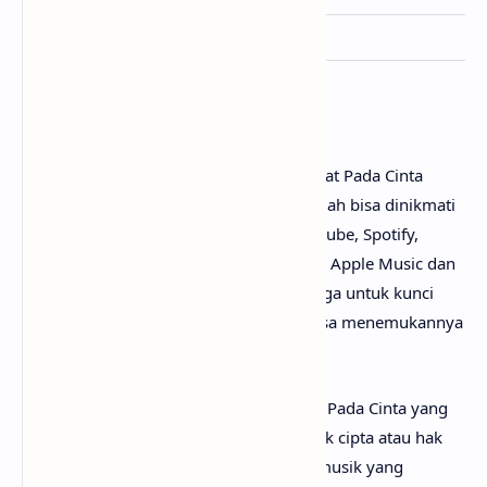
Ditulis
MELINDA E.
Penutup
Untuk link download lagu Judika - Terpikat Pada Cinta
mp3, tidak perlu ya? Karena lagunya sudah bisa dinikmati
secara gratis di mana-mana, seperti Youtube, Spotify,
Resso, Joox, SoundCloud, Deezer, iTunes, Apple Music dan
pemutar media online lainnya. Begitu juga untuk kunci
gitar Terpikat Pada Cinta
chord
, kamu bisa menemukannya
dengan mudah di web sebelah.
Perlu diketahui bahwa lirik lagu Terpikat Pada Cinta yang
mimin sediakan sepenuhnya menjadi hak cipta atau hak
milik dari penulis, artis, band dan label musik yang