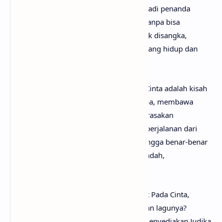
Kedatangan cinta yang tak terduga menjadi penanda
bahwa perasaan sejati sering kali hadir tanpa bisa
dikendalikan. Ia datang di waktu yang tak disangka,
mengubah cara pandang seseorang tentang hidup dan
perasaan.
Secara keseluruhan, lagu Terpikat Pada Cinta adalah kisah
tentang cinta yang datang secara tiba-tiba, membawa
getaran perasaan yang belum pernah dirasakan
sebelumnya. Lagu ini menggambarkan perjalanan dari
sekadar memahami cinta secara teori hingga benar-benar
mengalaminya sebagai perasaan yang indah,
mengharukan, dan tak terduga.
Setelah mengetahui makna lagu Terpikat Pada Cinta,
mungkin kamu ingin segera menyanyikan lagunya?
Tenang saja, karena
anaksenja
sudah menyediakan Judika