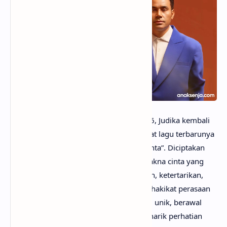
anaksenja.com
– Memasuki tahun 2026, Judika kembali
menyapa penikmat musik Tanah Air lewat lagu terbarunya
bertema cinta berjudul “Terpikat Pada Cinta”. Diciptakan
oleh Melinda E., lagu ini mengangkat makna cinta yang
begitu luas—berawal dari rasa penasaran, ketertarikan,
hingga pemahaman mendalam tentang hakikat perasaan
tersebut. Proses kreatifnya pun terbilang unik, berawal
dari tulisan Melinda yang kemudian menarik perhatian