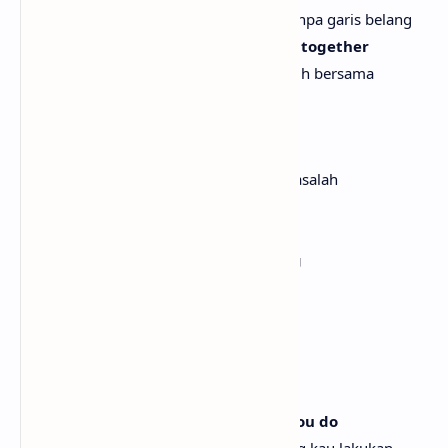
Kupasang di bokongku, musim panas tanpa garis belang
I love my daddy, of course we're still together
Aku mencintai suamiku, tentu kami masih bersama
[Pre-Chorus]
Everyone knows I had some trouble
Semua orang tahu aku pernah punya masalah
But it's been three summers
Tapi sudah tiga musim panas berlalu
I know it's strange to see me cooking
Aku tahu aneh melihatku memasak
For my husband
Untuk suamiku
[Chorus]
Positively voodoo, everything that you do
Benar-benar seperti voodoo, semua yang kau lakukan