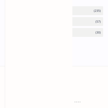
anaksenja.com
Mengindahkan dunia dengan sastra
Tentang
Regulasi