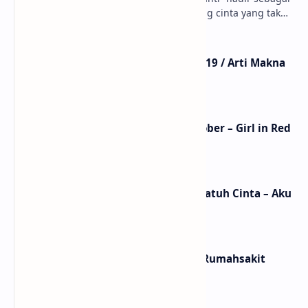
ungkapan perasaan yang jujur tentang cinta yang tak
selalu bisa dimiliki. Mengangkat kisah du…
Lirik Lagu Mistikus Cinta – Dewa 19 / Arti Makna
dan MV
Lirik Lagu We Fell In Love In October – Girl in Red
/ Terjemahan Arti dan Makna
Lirik dan Makna Lagu Ceritanya Jatuh Cinta – Aku
Jeje
Lirik dan Makna Lagu Panasea – Rumahsakit
Labels