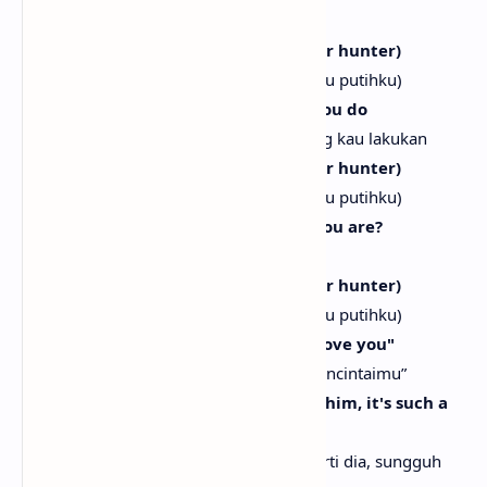
[Chorus]
(He's my white feather hawk tail deer hunter)
(Dia pemburu rusa berekor elang berbulu putihku)
Positively voodoo, everything that you do
Benar-benar seperti voodoo, semua yang kau lakukan
(He's my white feather hawk tail deer hunter)
(Dia pemburu rusa berekor elang berbulu putihku)
Did you know exactly how magical you are?
Tahukah kau betapa magisnya dirimu?
(He's my white feather hawk tail deer hunter)
(Dia pemburu rusa berekor elang berbulu putihku)
Whoopsie-daisy, yoo-hoo, yelling, "I love you"
Upsie-daisy, yoo-hoo, berteriak, “Aku mencintaimu”
(I know you wish you had a man like him, it's such a
bummer)
(Aku tahu kau berharap punya pria seperti dia, sungguh