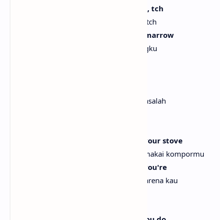
In the dark (Snap), snap, crackle, pop, tch
Di kegelapan (Snap), snap, crackle, pop, tch
We're a match, he's just in my bone marrow
Kami cocok, dia sudah di sumsum tulangku
[Pre-Chorus]
Everyone knows I had some trouble
Semua orang tahu aku pernah punya masalah
But I'm home for the summer
Tapi aku pulang untuk musim panas
And I wanted to know if I could use your stove
Dan aku ingin tahu apakah aku bisa memakai kompormu
To cook somethin' up for you 'cause you're
Untuk memasakkan sesuatu untukmu karena kau
[Chorus]
Positively voodoo, everything that you do