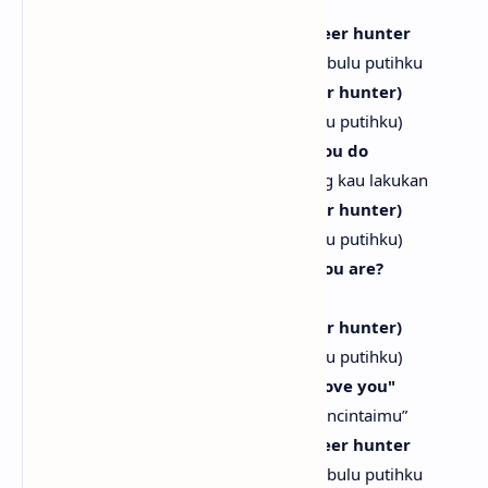
disayangkan)
Out to my white feather hawk tail deer hunter
Kepada pemburu rusa berekor elang berbulu putihku
(He's my white feather hawk tail deer hunter)
(Dia pemburu rusa berekor elang berbulu putihku)
Positively voodoo, everything that you do
Benar-benar seperti voodoo, semua yang kau lakukan
(He's my white feather hawk tail deer hunter)
(Dia pemburu rusa berekor elang berbulu putihku)
Did you know exactly how magical you are?
Tahukah kau betapa magisnya dirimu?
(He's my white feather hawk tail deer hunter)
(Dia pemburu rusa berekor elang berbulu putihku)
Whoopsie-daisy, yoo-hoo, yelling, "I love you"
Upsie-daisy, yoo-hoo, berteriak, “Aku mencintaimu”
Out to my white feather hawk tail deer hunter
Kepada pemburu rusa berekor elang berbulu putihku