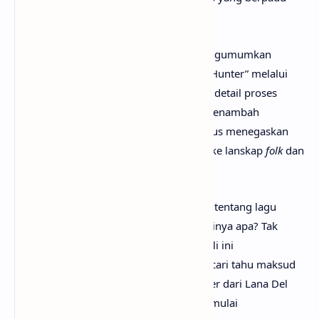
dengan sentuhan
country
yang intim.
Pada 7 Februari 2026, Lana Del Rey mengumumkan
perilisan “White Feather Hawk Tail Deer Hunter” melalui
Instagram Story, sekaligus membagikan detail proses
penulisan dan produksinya. Rilisan ini menambah
antisipasi terhadap album Stove, sekaligus menegaskan
arah artistik Lana yang terus berevolusi ke lanskap
folk
dan
country
alternatif.
Mungkin kamu sudah sangat penasaran tentang lagu
White Feather Hawk Tail Deer Hunter artinya apa? Tak
perlu galau, karena pada kesempatan kali ini
anaksenja.com
akan menemanimu mencari tahu maksud
lagu White Feather Hawk Tail Deer Hunter dari Lana Del
Rey. Tanpa berlama-lama lagi, mari kita mulai