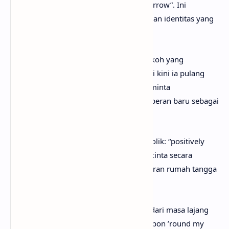
dan terasa menyatu hingga ke “bone marrow”. Ini
menunjukkan cinta yang sangat dalam dan identitas yang
menyatu.
Pre-chorus
mengisyaratkan masa lalu tokoh yang
bermasalah (“I had some trouble”), tetapi kini ia pulang
dan menjalani kehidupan domestik. Meminta
menggunakan kompor melambangkan peran baru sebagai
pasangan rumah tangga.
Chorus
memuja pasangan secara hiperbolik: “positively
voodoo” dan “magical”. Ia meneriakkan cinta secara
spontan dari dapur, menciptakan gambaran rumah tangga
yang manis sekaligus teatrikal.
Verse
kedua memperjelas transformasi: dari masa lajang
(“wore a bow”) menjadi pernikahan (“ribbon ’round my