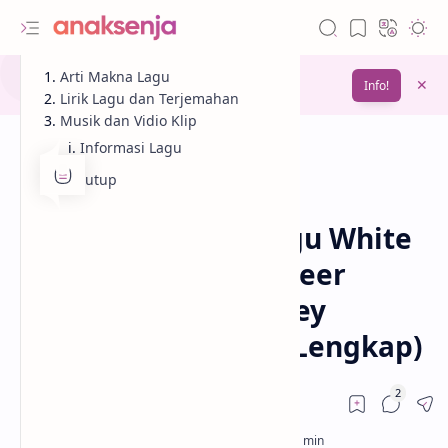
Gunakan fitur
Arti Makna Lagu
Bookmark
untuk menyimpan
Info!
bacaanmu di lain waktu
Lirik Lagu dan Terjemahan
Musik dan Vidio Klip
Informasi Lagu
Penutup
Analisis
Lagu
Beranda
Lirik dan Makna Lagu White
Feather Hawk Tail Deer
Hunter – Lana Del Rey
(Terjemahan & Arti Lengkap)