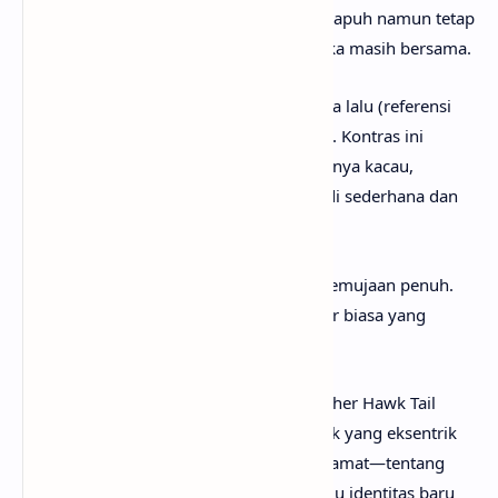
neck”). Ia menyebut diri seperti hantu—rapuh namun tetap
merasa—dan menegaskan bahwa mereka masih bersama.
Bridge
menghadirkan kilas kegilaan masa lalu (referensi
masalah hukum/narkoba secara absurd). Kontras ini
memperlihatkan bahwa kehidupan lamanya kacau,
sedangkan sekarang ia mencoba menjadi sederhana dan
domestik.
Pengulangan
chorus
menutup dengan pemujaan penuh.
Pasangan tetap dilihat sebagai sosok luar biasa yang
membawa stabilitas dan makna hidup.
Secara keseluruhan, lirik lagu White Feather Hawk Tail
Deer Hunter adalah potret cinta domestik yang eksentrik
dan pemujaan pasangan sebagai penyelamat—tentang
transformasi dari masa lalu kacau menuju identitas baru