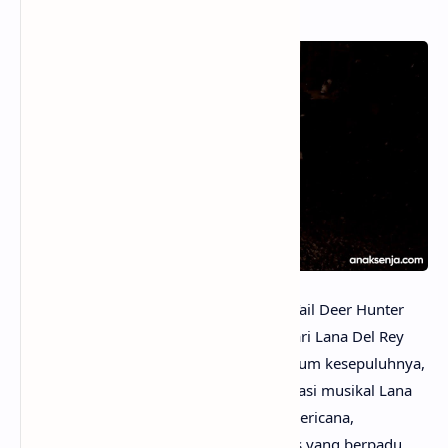
anaksenja.com
– White Feather Hawk Tail Deer Hunter
merupakan balada
alternative country
dari Lana Del Rey
yang dirilis sebagai
single
ketiga dari album kesepuluhnya,
Stove
. Lagu ini memperlihatkan eksplorasi musikal Lana
yang semakin kental dengan nuansa Americana,
menghadirkan atmosfer melankolis khas yang berpadu