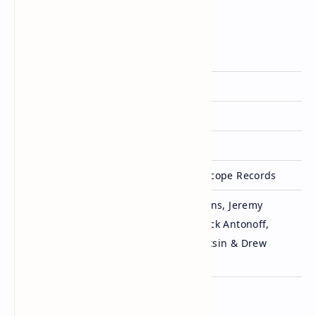
Tail Deer Hunter
Artis
Lana Del Rey
Dirilis
17 Februari 2026
Album
Stove (2026)
Genre
Pop
Lisensi
Polydor Records & Interscope Records
Lana Del Rey, Jason Pickens, Jeremy
Dufrene, Chuck Grant, Jack Antonoff,
Ditulis
Johnny Mercer, David Raksin & Drew
Erickson
Penutup