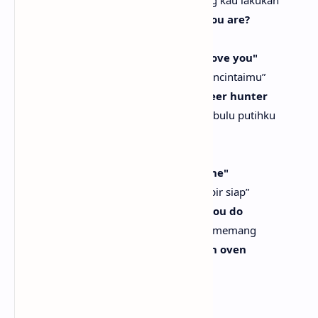
Did you know exactly how magical you are?
Tahukah kau betapa magisnya dirimu?
Whoopsie-daisy, yoo-hoo, yelling, "I love you"
Upsie-daisy, yoo-hoo, berteriak, “Aku mencintaimu”
Out to my white feather hawk tail deer hunter
Kepada pemburu rusa berekor elang berbulu putihku
Take my hand off the stove, hun
Ambil tanganku dari kompor, sayang
Yelling, "Yoo-hoo, dinner's almost done"
Berteriak, “Yoo-hoo, makan malam hampir siap”
Whoopsie-daisy, yoo-hoo, I imagine you do
Upsie-daisy, yoo-hoo, kubayangkan kau memang
Know how absolutely bad I'm with an oven
Tahu betapa buruknya aku dengan oven
[Bridge]