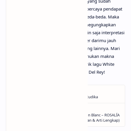
Mungkin kamu tidak setuju dengan apa yang sudah
anaksenja.com
jabarkan, karena mimin percaya pendapat
serta pengetahuan setiap orang itu berbeda-beda. Maka
dari itu, mimin persilakan kamu untuk megungkapkan
pendapatmu di kolom komentar. Mungkin saja interpretasi
lagu White Feather Hawk Tail Deer Hunter darimu jauh
lebih baik dan dapat bermanfaat bagi yang lainnya. Mari
kita bahas bersama-sama hingga menemukan makna
sebenarnya yang tersembunyi di balik lirik lagu White
Feather Hawk Tail Deer Hunter dari Lana Del Rey!