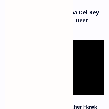
Musik dan Vidio Klip Lana Del Rey -
White Feather Hawk Tail Deer
Hunter (MV)
Informasi Lagu White Feather Hawk