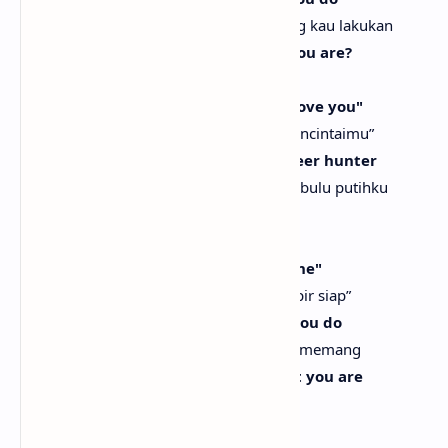
Benar-benar seperti voodoo, semua yang kau lakukan
Did you know exactly how magical you are?
Tahukah kau betapa magisnya dirimu?
Whoopsie-daisy, yoo-hoo, yelling, "I love you"
Upsie-daisy, yoo-hoo, berteriak, “Aku mencintaimu”
Out to my white feather hawk tail deer hunter
Kepada pemburu rusa berekor elang berbulu putihku
Take my hand off the stove, hun
Ambil tanganku dari kompor, sayang
Yelling, "Yoo-hoo, dinner's almost done"
Berteriak, “Yoo-hoo, makan malam hampir siap”
Whoopsie-daisy, yoo-hoo, I imagine you do
Upsie-daisy, yoo-hoo, kubayangkan kau memang
Know how absolutely wonderful that you are
Tahu betapa luar biasanya dirimu