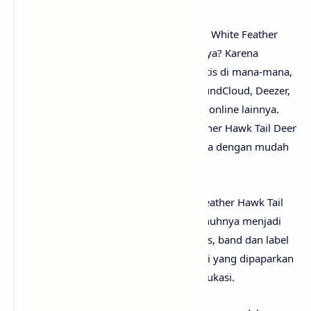
Untuk link download lagu Lana Del Rey - White Feather
Hawk Tail Deer Hunter mp3, tidak perlu ya? Karena
lagunya sudah bisa dinikmati secara gratis di mana-mana,
seperti Youtube, Spotify, Resso, Joox, SoundCloud, Deezer,
iTunes, Apple Music dan pemutar media online lainnya.
Begitu juga untuk kunci gitar White Feather Hawk Tail Deer
Hunter chord, kamu bisa menemukannya dengan mudah
di web sebelah.
Perlu diketahui bahwa lirik lagu White Feather Hawk Tail
Deer Hunter yang mimin sediakan sepenuhnya menjadi
hak cipta atau hak milik dari penulis, artis, band dan label
musik yang bersangkutan. Semua materi yang dipaparkan
hanya bertujuan untuk informasi dan edukasi.