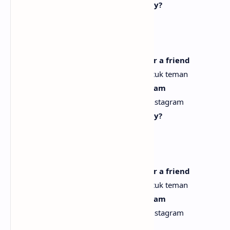
Whoopsie-daisy, do you think it's okay?
Upsie-daisy, menurutmu itu tak apa?
Whoopsie-daisy, deposition cocaine
Upsie-daisy, kesaksian kokain
Yikes, like, maybe should've saved for a friend
Duh, mungkin seharusnya kusimpan untuk teman
Stick with picking daisies for Instagram
Tetap saja memetik bunga aster untuk Instagram
Whoopsie-daisy, do you think it's okay?
Upsie-daisy, menurutmu itu tak apa?
Whoopsie-daisy, deposition cocaine
Upsie-daisy, kesaksian kokain
Yikes, like, maybe should've saved for a friend
Duh, mungkin seharusnya kusimpan untuk teman
Stick with picking daisies for Instagram
Tetap saja memetik bunga aster untuk Instagram