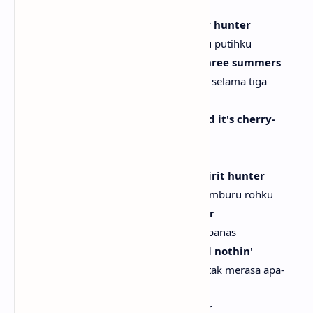
[Verse 2]
He's my white feather hawk tail deer hunter
Dia pemburu rusa berekor elang berbulu putihku
Before I met him, wore a bow over three summers
Sebelum bertemu dia, aku memakai pita selama tiga
musim panas
Now it's a ribbon 'round my neck, and it's cherry-
colored
Kini itu pita di leherku, berwarna ceri
I've just been baking, waitin' on a spirit hunter
Aku hanya memanggang, menunggu pemburu rohku
I got a nicotine patch for the summer
Aku punya plester nikotin untuk musim panas
Yeah, I'm a ghost, doesn't mean I feel nothin'
Ya, aku seperti hantu, bukan berarti aku tak merasa apa-
apa
Put it on my ass, no tan lines summer