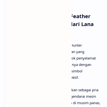
pembahasannya!
Arti Makna Lagu White Feather
Hawk Tail Deer Hunter dari Lana
Del Rey
Lirik lagu White Feather Hawk Tail Deer Hunter
menceritakan tentang seorang perempuan yang
mengidolakan pasangannya sebagai sosok penyelamat
dan pusat hidupnya. Ia menggambarkannya dengan
metafora pemburu rusa berbulu putih—simbol
maskulinitas alamiah dan kekuatan protektif.
Pada
verse
pertama, pasangan digambarkan sebagai pria
desa yang sederhana namun ideal: mengendarai mesin
pemotong rumput, membawa kesejukan di musim panas,