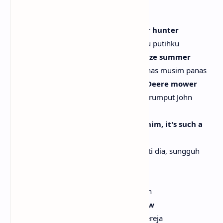
[Verse 1]
He's my white feather hawk tail deer hunter
Dia pemburu rusa berekor elang berbulu putihku
Likes to keep me cool in the hot breeze summer
Suka menjagaku tetap sejuk di angin panas musim panas
Likes to push me on this green John Deere mower
Suka mendorongku di mesin pemotong rumput John
Deere hijau ini
I know you wish you had a man like him, it's such a
bummer
Aku tahu kau berharap punya pria seperti dia, sungguh
disayangkan
When I met him, like an arrow
Saat aku bertemu dia, seperti anak panah
Like a bird in the heart, like a sparrow
Seperti burung di hati, seperti burung gereja