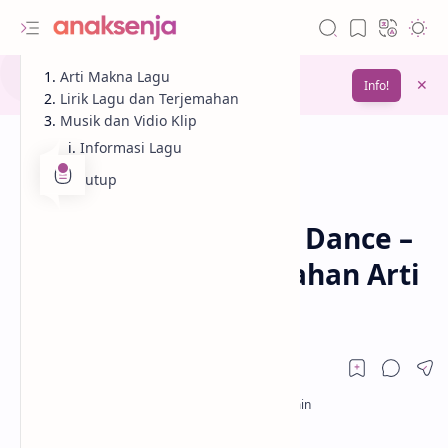
Gunakan fitur
Arti Makna Lagu
Bookmark
untuk menyimpan
Info!
bacaanmu di lain waktu
Lirik Lagu dan Terjemahan
Musik dan Vidio Klip
Informasi Lagu
Penutup
Analisis
Lagu
Beranda
Lirik Lagu The Dead Dance –
Lady Gaga / Terjemahan Arti
dan Makna