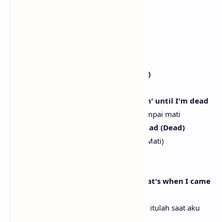
Lakukan tarian kematian (Mati)
But l'm alive on the dance floor
Tapi aku hidup di lantai dansa
[Chorus]
And I'm dancin' until I'm dead (Dead)
Dan aku akan menari sampai mati (Mati)
I'm dancin' until l'm dead, I'm dancin' until I'm dead
Aku menari sampai mati, aku menari sampai mati
Yeah, I'll keep on dancin' until I'm dead (Dead)
Ya, aku akan terus menari sampai mati (Mati)
I'll dance until I'm dead
Aku akan menari sampai mati
'Cause when you killed me inside, that's when I came
alive
Karena saat kau membunuhku di dalam, itulah saat aku
hidup kembali