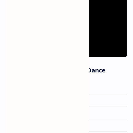
Informasi Lagu The Dead Dance
Artis
Lady Gaga
Dirilis
3 September 2025
Album
MAYHEM (2025)
Genre
Pop, Electronic