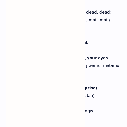
Aku menari sampai mati (Mati)
I'll dance until I'm dead (Dead, dead, dead, dead)
Aku akan menari sampai mati (Mati, mati, mati, mati)
[Verse 2]
You've created a creature of the night
Kau telah menciptakan makhluk malam
Now I'm haunting your air, your soul, your eyes
Sekarang aku menghantuimu, napasmu, jiwamu, matamu
[Pre-Chorus]
This goodbye is no surprise (Is no surprise)
Perpisahan ini bukan kejutan (Bukan kejutan)
This goodbye won't make me cry
Perpisahan ini takkan membuatku menangis
[Chorus]