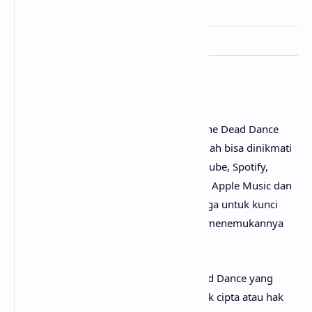
Lisensi
Interscope Records
Ditulis
Lady Gaga, watt & Cirkut
Penutup
Untuk link download lagu Lady Gaga - The Dead Dance
mp3, tidak perlu ya? Karena lagunya sudah bisa dinikmati
secara gratis di mana-mana, seperti Youtube, Spotify,
Resso, Joox, SoundCloud, Deezer, iTunes, Apple Music dan
pemutar media online lainnya. Begitu juga untuk kunci
gitar The Dead Dance chord, kamu bisa menemukannya
dengan mudah di web sebelah.
Perlu diketahui bahwa lirik lagu The Dead Dance yang
mimin sediakan sepenuhnya menjadi hak cipta atau hak