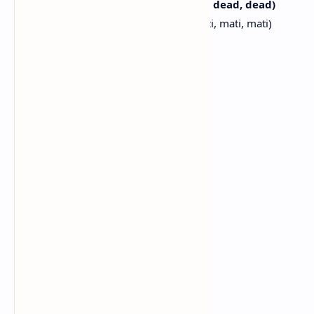
I'll dance until I'm dead (Dead, dead, dead, dead)
Aku akan menari sampai mati (Mati, mati, mati, mati)
[Bridge]
Do the dead dance (Dead)
Lakukan tarian kematian (Mati)
The dead dance
Tarian kematian
Do the dead dance (Dead)
Lakukan tarian kematian (Mati)
The dead dance
Tarian kematian
Do the dead dance (Dead)
Lakukan tarian kematian (Mati)
The dead dance
Tarian kematian
Do the dead dance (Dead)