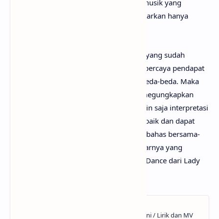
milik dari penulis, artis, band dan label musik yang
bersangkutan. Semua materi yang dipaparkan hanya
bertujuan untuk informasi dan edukasi.
Mungkin kamu tidak setuju dengan apa yang sudah
anaksenja.com
jabarkan, karena mimin percaya pendapat
serta pengetahuan setiap orang itu berbeda-beda. Maka
dari itu, mimin persilakan kamu untuk megungkapkan
pendapatmu di kolom komentar. Mungkin saja interpretasi
lagu The Dead Dance darimu jauh lebih baik dan dapat
bermanfaat bagi yang lainnya. Mari kita bahas bersama-
sama hingga menemukan makna sebenarnya yang
tersembunyi di balik lirik lagu The Dead Dance dari Lady
Gaga!