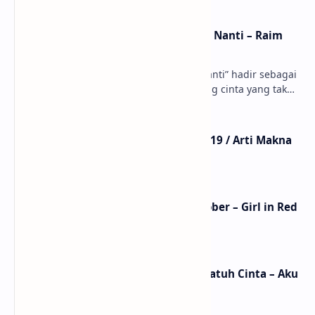
Lirik dan Makna Lagu Dunia Yang Nanti – Raim
Laode
anaksenja.com – Lagu “Dunia Yang Nanti” hadir sebagai
ungkapan perasaan yang jujur tentang cinta yang tak
selalu bisa dimiliki. Mengangkat kisah du…
Lirik Lagu Mistikus Cinta – Dewa 19 / Arti Makna
dan MV
Lirik Lagu We Fell In Love In October – Girl in Red
/ Terjemahan Arti dan Makna
Lirik dan Makna Lagu Ceritanya Jatuh Cinta – Aku
Jeje