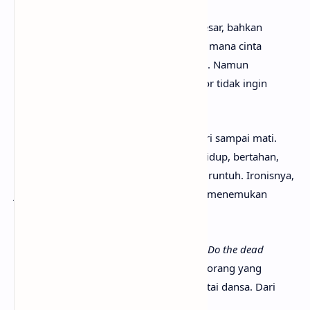
Bait pertama menyiratkan kehilangan besar, bahkan
digambarkan seperti permainan catur di mana cinta
dihancurkan hanya dengan satu langkah. Namun
perpisahan ini bukan kejutan, dan narator tidak ingin
membiarkannya membuatnya rapuh.
Reff
mengulang tekad untuk terus menari sampai mati.
Menari di sini menjadi metafora untuk hidup, bertahan,
dan menemukan kembali energi setelah runtuh. Ironisnya,
justru ketika ia merasa mati di dalam, ia menemukan
kehidupan baru lewat musik.
Bridge
menambahkan nuansa teatrikal.
"Do the dead
dance"
menggambarkan tarian dari seseorang yang
dianggap hancur, tapi justru hidup di lantai dansa. Dari
kehancuran lahir sebuah kebangkitan.