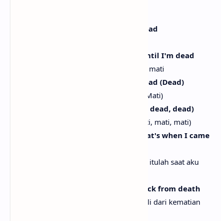
[Chorus]
Yeah, I'll keep on dancin' until I'm dead
Ya, aku akan terus menari sampai mati
Dancin' until I'm dead, I'm dancin' until I'm dead
Menari sampai mati, aku menari sampai mati
Yeah, I'll keep on dancin' until I'm dead (Dead)
Ya, aku akan terus menari sampai mati (Mati)
I'll dance until I'm dead (Dead, dead, dead, dead)
Aku akan menari sampai mati (Mati, mati, mati, mati)
'Cause when you killed me inside, that's when I came
alive
Karena saat kau membunuhku di dalam, itulah saat aku
hidup kembali
Yeah, the music's gonna bring me back from death
Ya, musik akan menghidupkanku kembali dari kematian
I'm dancin' until I'm dead (Dead)