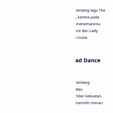
Mungkin kamu sudah sangat penasaran tentang lagu The
Dead Dance artinya apa? Tak perlu galau, karena pada
kesempatan kali ini
anaksenja.com
akan menemanimu
mencari tahu maksud lagu The Dead Dance dari Lady
Gaga. Tanpa berlama-lama lagi, mari kita mulai
pembahasannya!
Arti Makna Lagu The Dead Dance
dari Lady Gaga
Lirik lagu The Dead Dance menceritakan tentang
bagaimana rasa sakit akibat perpisahan atau
pengkhianatan bisa berubah menjadi sumber kekuatan.
Alih-alih larut dalam tangisan, penyanyi memilih menari
sebagai simbol kebangkitan.