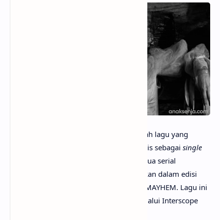
anaksenja.com
– The Dead Dance adalah lagu yang
sebelumnya berjudul "Dead Dance", dirilis sebagai
single
original untuk volume kedua musim kedua serial
Wednesday di Netflix dan juga dimasukkan dalam edisi
digital ulang album ketujuh Lady Gaga, MAYHEM. Lagu ini
resmi dirilis pada 3 September 2025 melalui Interscope
Records.