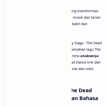
Secara keseluruhan, lagu ini adalah tentang transformasi
rasa sakit menjadi kekuatan, menjadikan musik dan tarian
sebagai ruang untuk melawan kematian batin dan
menemukan kembali jati diri.
Setelah mengetahui apa makna lagu Lady Gaga - The Dead
Dance, mungkin kamu juga ingin tau terjemahan lagu The
Dead Dance secara rinci? Tenang saja, karena
anaksenja
sudah menyediakan Lady Gaga - The Dead Dance lirik dan
terjemahannya. Tak lupa juga beserta musik dan vidio
klipnya. Selamat menyimak!
Lirik Lagu Lady Gaga - The Dead
Dance dengan Terjemahan Bahasa
Indonesia