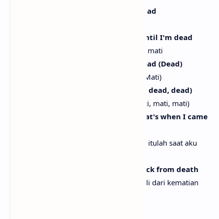
Yeah, I'll keep on dancin' until I'm dead
Ya, aku akan terus menari sampai mati
Dancin' until I'm dead, I'm dancin' until I'm dead
Menari sampai mati, aku menari sampai mati
Yeah, I'll keep on dancin' until I'm dead (Dead)
Ya, aku akan terus menari sampai mati (Mati)
I'll dance until I'm dead (Dead, dead, dead, dead)
Aku akan menari sampai mati (Mati, mati, mati, mati)
'Cause when you killed me inside, that's when I came
alive
Karena saat kau membunuhku di dalam, itulah saat aku
hidup kembali
Yeah, the music's gonna bring me back from death
Ya, musik akan menghidupkanku kembali dari kematian
I'm dancin' until I'm dead (Dead)
Aku menari sampai mati (Mati)