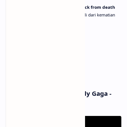
Yeah, the music's gonna bring me back from death
Ya, musik akan menghidupkanku kembali dari kematian
I'm dancin' until I'm dead (Dead)
Aku menari sampai mati (Mati)
I'll dance until I'm dead
Aku akan menari sampai mati
[Outro]
Dead (Dead, dead, dead, dead)
Mati (Mati, mati, mati, mati)
Musik dan Vidio Klip Lady Gaga -
The Dead Dance (MV)