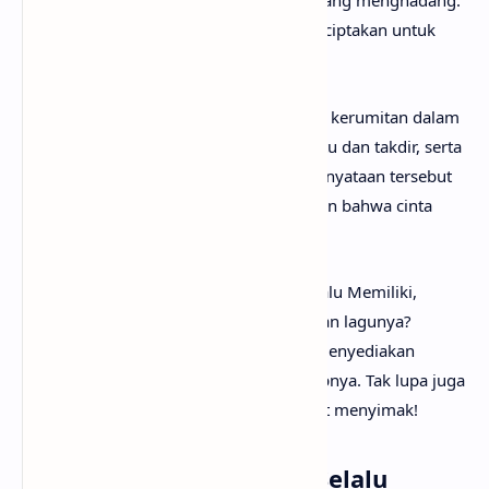
sama lain, meskipun banyak halangan yang menghadang.
Ada harapan bahwa mungkin mereka diciptakan untuk
satu sama lain.
Keseluruhan lirik lagu ini mencerminkan kerumitan dalam
hubungan cinta yang terhalang oleh restu dan takdir, serta
perjuangan internal dalam menerima kenyataan tersebut
sambil tetap berharap pada kemungkinan bahwa cinta
mereka ditakdirkan.
Setelah mengetahui makna lagu Tak Selalu Memiliki,
mungkin kamu ingin segera menyanyikan lagunya?
Tenang saja, karena
anaksenja
sudah menyediakan
Lyodra - Tak Selalu Memiliki lirik lengkapnya. Tak lupa juga
beserta musik dan vidio klipnya. Selamat menyimak!
Lirik Lagu Lyodra - Tak Selalu