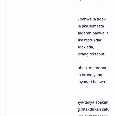
rintangan yang akan datang.
Inti dari lagu ini terletak pada pengakuan bahwa ia tidak
bisa memilih siapa yang dicintai, terutama jika semesta
atau takdir memisahkan mereka. Ada kesadaran bahwa ia
tidak bisa memaksa hubungan tersebut jika restu (dari
orang tua atau faktor eksternal lainnya) tidak ada,
meskipun hatinya sangat menginginkan orang tersebut.
Chorus
lagu ini merupakan doa kepada Tuhan, memohon
agar keinginannya untuk bersama dengan orang yang
dicintai itu dapat terwujud, meskipun menyadari bahwa
restu tidak selalu hadir.
Pada bagian akhir, penyanyi mulai bertanya-tanya apakah
ini semua terjadi karena mereka memang ditakdirkan satu