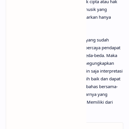
mimin sediakan sepenuhnya menjadi hak cipta atau hak
milik dari penulis, artis, band dan label musik yang
bersangkutan. Semua materi yang dipaparkan hanya
bertujuan untuk informasi dan edukasi.
Mungkin kamu tidak setuju dengan apa yang sudah
anaksenja.com
jabarkan, karena mimin percaya pendapat
serta pengetahuan setiap orang itu berbeda-beda. Maka
dari itu, mimin persilakan kamu untuk megungkapkan
pendapatmu di kolom komentar. Mungkin saja interpretasi
lagu Tak Selalu Memiliki darimu jauh lebih baik dan dapat
bermanfaat bagi yang lainnya. Mari kita bahas bersama-
sama hingga menemukan makna sebenarnya yang
tersembunyi di balik lirik lagu Tak Selalu Memiliki dari
Lyodra!