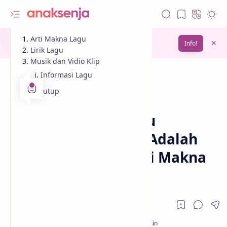
Gunakan fitur
Arti Makna Lagu
Bookmark
untuk menyimpan
Info!
bacaanmu di lain waktu
Lirik Lagu
Musik dan Vidio Klip
Informasi Lagu
Penutup
Analisis
Cinta
Beranda
Lirik Lagu Tak Selalu
Memiliki (OST. Ipar Adalah
Maut) – Lyodra / Arti Makna
dan MV