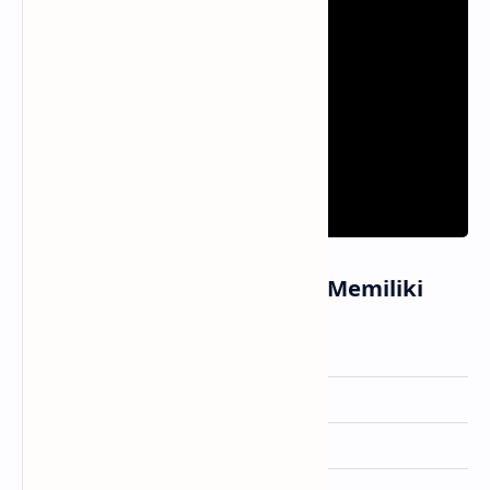
Informasi Lagu Tak Selalu Memiliki
Artis
Lyodra
Dirilis
26 April 2024
Album
-