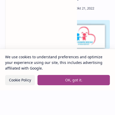
We use cookies to understand preferences and optimize
your experience using our site, this includes advertising
Makna Sebenarnya di Balik
Arti dan Makna di Balik
affiliated with Google.
Lagu Selepas Kau Pergi
Lagu Jo Kawin Bocah
dari La Luna
(Bocah Jawa Tengah)
Cookie Policy
OK, got it.
Posting Komentar