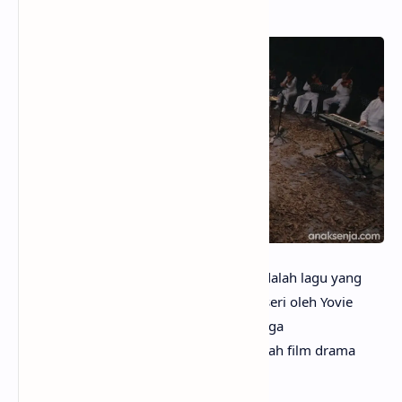
anaksenja.com
– Tak Selalu Memiliki adalah lagu yang
dipopulerkan oleh Lyodra dan dikomposeri oleh Yovie
Widianto di bulan April 2024. Lagu ini juga
merupakan OST. Ipar Adalah Maut, sebuah film drama
yang disutradarai Hanung Bramantyo.