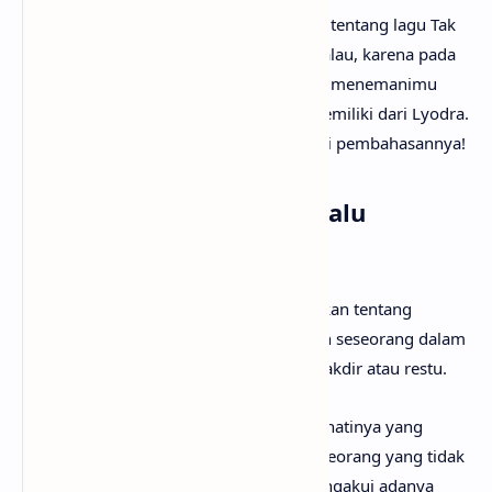
Mungkin kamu sudah sangat penasaran tentang lagu Tak
Selalu Memiliki artinya apa? Tak perlu galau, karena pada
kesempatan kali ini
anaksenja.com
akan menemanimu
mencari tahu maksud lagu Tak Selalu Memiliki dari Lyodra.
Tanpa berlama-lama lagi, mari kita mulai pembahasannya!
Arti Makna Lagu Tak Selalu
Memiliki dari Lyodra
Lirik lagu Tak Selalu Memiliki menceritakan tentang
perasaan dilematis dan perjuangan batin seseorang dalam
menghadapi cinta yang terhalang oleh takdir atau restu.
Penyanyi merenungkan tentang pilihan hatinya yang
mungkin salah karena telah memilih seseorang yang tidak
sepenuhnya sejalan dengan dirinya, mengakui adanya