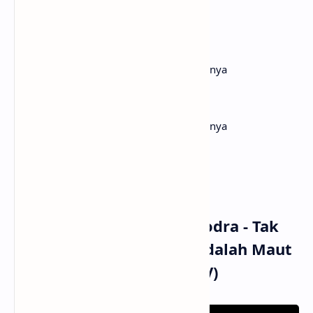
Oohh
Mungkinkah tercipta untukku oooh
Tuhan tolonglah, benar aku inginkan dirinya
(Aku tak mampu memaksa kita)
Pabila restu tak pernah ada
Tuhan tolonglah, benar aku inginkan dirinya
Benar aku inginkan dirinya
Hatiku hanya inginkan dirinya
Musik dan Vidio Klip Lyodra - Tak
Selalu Memiliki / Ipar Adalah Maut
Original Soundtrack (MV)