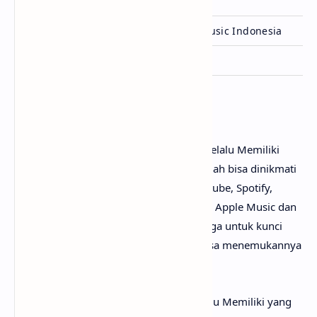
Genre
Pop
Lisensi
MD Music & Universal Music Indonesia
Ditulis
Yovie Widianto
Penutup
Untuk link download lagu Lyodra - Tak Selalu Memiliki
mp3, tidak perlu ya? Karena lagunya sudah bisa dinikmati
secara gratis di mana-mana, seperti Youtube, Spotify,
Resso, Joox, SoundCloud, Deezer, iTunes, Apple Music dan
pemutar media online lainnya. Begitu juga untuk kunci
gitar Tak Selalu Memiliki
chord
, kamu bisa menemukannya
dengan mudah di web sebelah.
Perlu diketahui bahwa lirik lagu Tak Selalu Memiliki yang