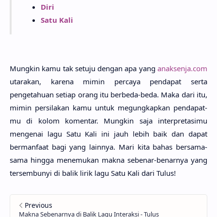
Diri
Satu Kali
Mung­kin kamu tak setu­ju dengan apa yang
anaksenja.com
utara­kan, kare­na mimin perca­ya penda­pat serta
pengetahu­an seti­ap orang itu berbe­da-beda. Maka dari itu,
mimin persila­kan kamu untuk megungkap­kan pendapat­
mu di kolom komen­tar. Mung­kin saja interpretasi­mu
menge­nai lagu Satu Kali ini jauh lebih baik dan dapat
bermanfa­at bagi yang lain­nya. Mari kita bahas bersa­ma-
sama hing­ga menemu­kan makna sebe­nar-benar­nya yang
tersembu­nyi di balik lirik lagu Satu Kali dari Tulus!