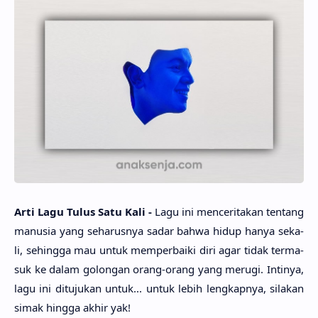
Arti Lagu Tulus Satu Kali -
Lagu ini mencerita­kan ten­tang
manu­sia yang seharus­nya sadar bahwa hidup hanya seka­
li, sehing­ga mau untuk memperbai­ki diri agar tidak terma­
suk ke dalam golo­ngan orang-orang yang meru­gi. Inti­nya,
lagu ini dituju­kan untuk... untuk lebih lengkap­nya, sila­kan
simak hing­ga akhir yak!