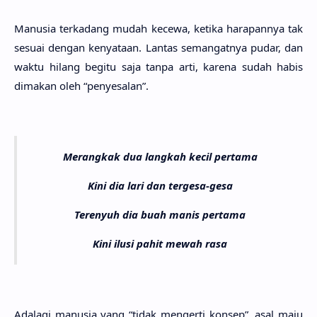
Manu­sia terka­dang mudah kece­wa, keti­ka harapan­nya tak
sesu­ai dengan kenyata­an. Lan­tas semangat­nya pudar, dan
waktu hilang begi­tu saja tanpa arti, kare­na sudah habis
dima­kan oleh “penyesa­lan”.
Merangkak dua langkah kecil pertama
Kini dia lari dan tergesa-gesa
Terenyuh dia buah manis pertama
Kini ilusi pahit mewah rasa
Adala­gi manu­sia yang “tidak menger­ti kon­sep”, asal maju