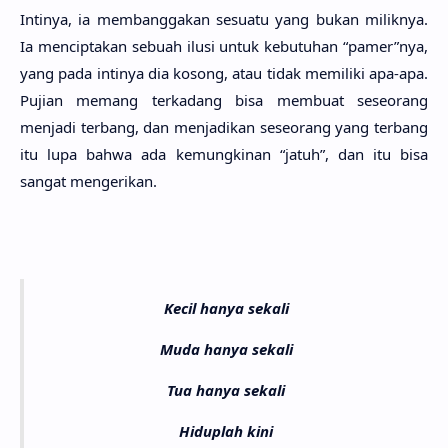
Inti­nya, ia membangga­kan sesua­tu yang bukan milik­nya.
Ia mencipta­kan sebu­ah ilusi untuk kebutu­han “pamer”nya,
yang pada inti­nya dia kosong, atau tidak memili­ki apa-apa.
Puji­an memang terka­dang bisa membu­at seseo­rang
menja­di ter­bang, dan menjadi­kan seseo­rang yang ter­bang
itu lupa bahwa ada kemungki­nan “jatuh”, dan itu bisa
sangat mengeri­kan.
Kecil hanya sekali
Muda hanya sekali
Tua hanya sekali
Hiduplah kini