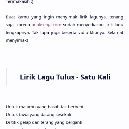
Terimaka­sih :)
Buat kamu yang ingin menyi­mak lirik lagu­nya, tenang
saja, kare­na
anaksenja.com
sudah menyedia­kan lirik lagu
lengkap­nya. Tak lupa juga beser­ta vidio klip­nya. Sela­mat
menyi­mak!
Lirik Lagu Tulus - Satu Kali
Untuk mata­mu yang basah tak berhen­ti
Untuk tawa yang datang seseka­li
Di titik gelap dan terang yang bergan­ti