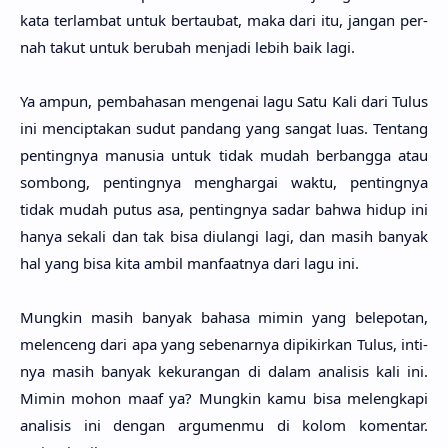
kata terlam­bat untuk bertau­bat, maka dari itu, jangan per­
nah takut untuk beru­bah menja­di lebih baik lagi.
Ya ampun, pembaha­san menge­nai lagu Satu Kali dari Tulus
ini mencipta­kan sudut pan­dang yang sangat luas. Ten­tang
penting­nya manu­sia untuk tidak mudah berbang­ga atau
som­bong, penting­nya menghar­gai waktu, penting­nya
tidak mudah putus asa, penting­nya sadar bahwa hidup ini
hanya seka­li dan tak bisa diula­ngi lagi, dan masih banyak
hal yang bisa kita ambil manfaat­nya dari lagu ini.
Mung­kin masih banyak baha­sa mimin yang belepo­tan,
melen­ceng dari apa yang sebenar­nya dipikir­kan Tulus, inti­
nya masih banyak kekura­ngan di dalam anali­sis kali ini.
Mimin mohon maaf ya? Mung­kin kamu bisa melengka­pi
anali­sis ini dengan argumen­mu di kolom komen­tar.