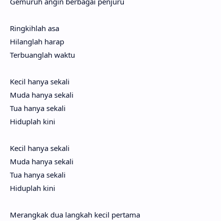
Gemu­ruh angin berba­gai penju­ru
Ringkih­lah asa
Hilang­lah harap
Terbuang­lah waktu
Kecil hanya seka­li
Muda hanya seka­li
Tua hanya seka­li
Hidup­lah kini
Kecil hanya seka­li
Muda hanya seka­li
Tua hanya seka­li
Hidup­lah kini
Merang­kak dua lang­kah kecil perta­ma