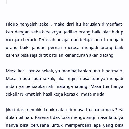
Hidup hanya­lah seka­li, maka dari itu harus­lah dimanfaat­
kan dengan sebaik-baik­nya. Jadi­lah orang baik biar hidup
menja­di berar­ti. Terus­lah bela­jar dan bela­jar untuk menja­di
orang baik, jangan per­nah mera­sa menja­di orang baik
kare­na bisa saja di titik itu­lah kehancu­ran akan datang.
Masa kecil hanya seka­li, ya manfaatkan­lah untuk ber­main.
Masa muda juga seka­li, jika ingin masa tua­nya menja­di
indah ya persiapkan­lah matang-matang. Masa tua hanya
seka­li? Nikmati­lah hasil kerja keras di masa muda.
Jika tidak memili­ki kenikma­tan di masa tua bagaima­na? Ya
itu­lah pili­han. Kare­na tidak bisa mengula­ngi masa lalu, ya
hanya bisa berusa­ha untuk memperbai­ki apa yang bisa