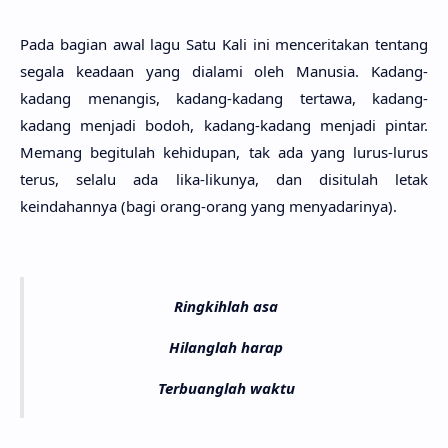
Pada bagi­an awal lagu Satu Kali ini mencerita­kan ten­tang
sega­la keada­an yang diala­mi oleh Manu­sia. Kadang-
kadang mena­ngis, kadang-kadang terta­wa, kadang-
kadang menja­di bodoh, kadang-kadang menja­di pin­tar.
Memang begitu­lah kehidu­pan, tak ada yang lurus-lurus
terus, sela­lu ada lika-liku­nya, dan disitu­lah letak
keindahan­nya (bagi orang-orang yang menyadari­nya).
Ringkihlah asa
Hilanglah harap
Terbuanglah waktu