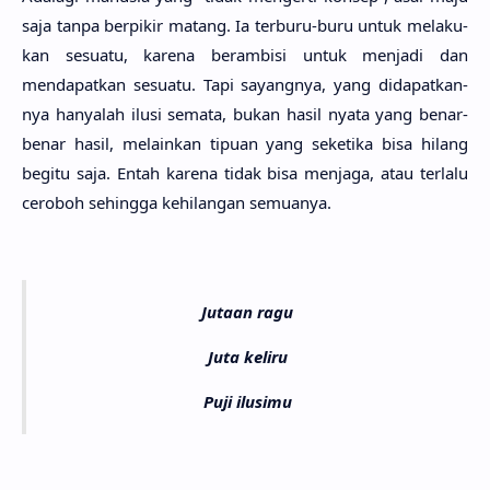
saja tanpa berpi­kir matang. Ia terbu­ru-buru untuk melaku­
kan sesua­tu, kare­na berambi­si untuk menja­di dan
mendapat­kan sesua­tu. Tapi sayang­nya, yang didapatkan­
nya hanya­lah ilusi sema­ta, bukan hasil nyata yang benar-
benar hasil, melain­kan tipu­an yang seketi­ka bisa hilang
begi­tu saja. Entah kare­na tidak bisa menja­ga, atau terla­lu
cero­boh sehing­ga kehila­ngan semua­nya.
Jutaan ragu
Juta keliru
Puji ilusimu