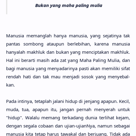
Bukan yang maha paling mulia
Manu­sia memang­lah hanya manu­sia, yang sejati­nya tak
pan­tas som­bong atau­pun berlebi­han, kare­na manu­sia
hanya­lah makh­luk dan bukan yang mencipta­kan makh­luk.
Hal ini berar­ti masih ada zat yang Maha Paling Mulia, dan
bagi manu­sia yang menyadari­nya pasti akan memili­ki sifat
ren­dah hati dan tak mau menja­di sosok yang menyebal­
kan.
Pada inti­nya, tetap­lah jala­ni hidup di jen­jang apa­pun. Kecil,
muda, tua, apa­pun itu, jangan per­nah menye­rah untuk
"hidup". Wala­lu memang terka­dang dunia terli­hat kejam,
dengan sega­la coba­an dan ujian-ujian­Nya, namun seba­gai
manu­sia kita tetap harus tawa­kal dan berju­ang. Tidak ada