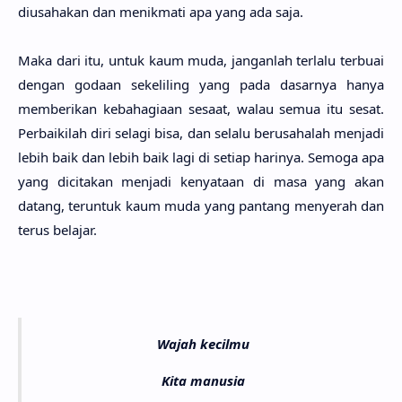
diusaha­kan dan menikma­ti apa yang ada saja.
Maka dari itu, untuk kaum muda, jangan­lah terla­lu terbu­ai
dengan goda­an sekeli­ling yang pada dasar­nya hanya
memberi­kan kebahagia­an sesa­at, walau semua itu sesat.
Perbaiki­lah diri sela­gi bisa, dan sela­lu berusaha­lah menja­di
lebih baik dan lebih baik lagi di seti­ap hari­nya. Semo­ga apa
yang dicita­kan menja­di kenyata­an di masa yang akan
datang, terun­tuk kaum muda yang pan­tang menye­rah dan
terus bela­jar.
Wajah kecilmu
Kita manusia