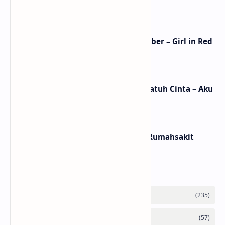
dan MV
Lirik Lagu We Fell In Love In October – Girl in Red
/ Terjemahan Arti dan Makna
Lirik dan Makna Lagu Ceritanya Jatuh Cinta – Aku
Jeje
Lirik dan Makna Lagu Panasea – Rumahsakit
Labels