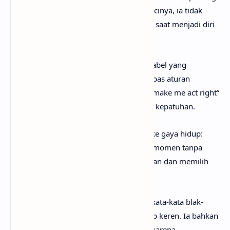
Bahkan jika orang menilai atau membencinya, ia tidak
akan berubah. Ia merasa paling bersinar saat menjadi diri
sendiri.
Chorus
menjadikan kata “rude” sebagai label yang
direklaim. Sikap berani, spontan, dan bebas aturan
dianggap identitasnya. Pesan “you can’t make me act right”
menolak norma perilaku yang memaksa kepatuhan.
Verse
kedua memperluas kebebasan ini ke gaya hidup:
bersuara keras, hidup cepat, menikmati momen tanpa
takut. Ia menolak kekhawatiran berlebihan dan memilih
“good life”.
Bridge
menekankan kejujuran ekspresi: kata-kata blak-
blakan dan wajah tanpa topeng dianggap keren. Ia bahkan
menolak panggilan romantis (“darling”) karena