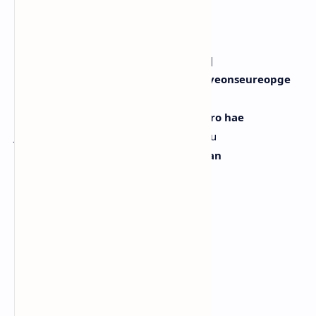
We living that good life, good life
Kita menjalani hidup indah, hidup indah
[Pre-Chorus: Yuha, Ye-on, Carmen, Stella]
Kkumim eopseulsurok better, deo jayeonseureopge
Tanpa hiasan lebih baik, lebih alami
Mangseorimeun never, ikkeullin daero hae
Jangan ragu, lakukan sesuai doronganmu
Nadaul ttae nuguboda nunbusyeo nan
Saat jadi diriku aku paling bersinar
I've been actin' too
Aku sudah bersikap seperti ini
[Chorus: All, Carmen, Jiwoo]
Rude
Rude
Iraetdajeoraetda, no rule