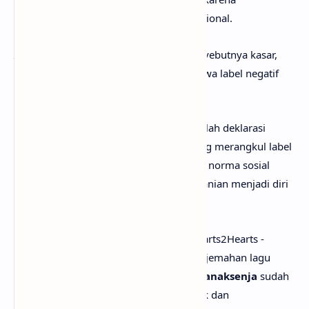
identitasnya bukan kelembutan konvensional.
Interlude
memperjelas ironi: orang menyebutnya kasar,
tetapi ia tak peduli. Ini menegaskan bahwa label negatif
tak lagi punya kuasa.
Secara keseluruhan, lirik lagu RUDE! adalah deklarasi
identitas bebas dan percaya diri—tentang merangkul label
“rude” sebagai simbol keaslian, menolak norma sosial
yang membatasi, dan merayakan keberanian menjadi diri
sendiri tanpa kompromi.
Setelah mengetahui apa makna lagu Hearts2Hearts -
RUDE!, mungkin kamu juga ingin tau terjemahan lagu
RUDE! secara rinci? Tenang saja, karena
anaksenja
sudah
menyediakan Hearts2Hearts - RUDE! lirik dan