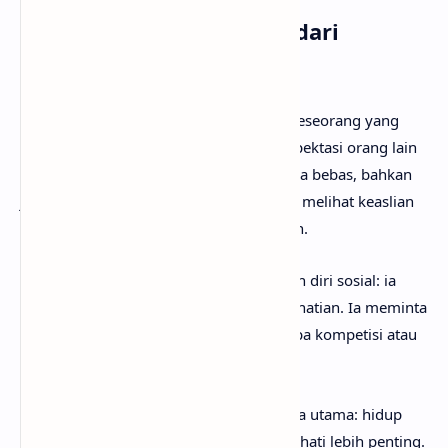
Arti Makna Lagu RUDE! dari
Hearts2Hearts
Lirik lagu RUDE! menceritakan tentang seseorang yang
menolak menyesuaikan diri dengan ekspektasi orang lain
dan memilih mengekspresikan diri secara bebas, bahkan
jika dianggap “rude” atau tidak sopan. Ia melihat keaslian
diri sebagai kekuatan, bukan kekurangan.
Verse
pertama menunjukkan kepercayaan diri sosial: ia
masuk ruang dan langsung menarik perhatian. Ia meminta
ruang untuk menjadi dirinya sendiri tanpa kompetisi atau
penilaian—“this is no race”.
Refrain
dan
pre-chorus
menegaskan tema utama: hidup
biasa itu membosankan, mengikuti kata hati lebih penting.