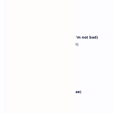
[Chorus: All, Ian, A-na]
Rude
Rude
Iraetdajeoraetda, no rule
Begini begitu, tanpa aturan
Kkwaena ppeonppeonhan attitude (I'm not bad)
Sikap yang cukup berani (aku tidak buruk)
You can't make me act right
Kau tak bisa memaksaku bersikap benar
Rude
Rude
I don't care, ige naragu
Aku tak peduli, inilah aku
Amureokena chuneun chum (Ttara hae)
Tarian sesukaku (ikuti saja)
You can't make me act right
Kau tak bisa memaksaku bersikap benar