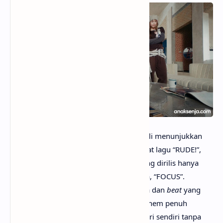
anaksenja.com
– Hearts2Hearts kembali menunjukkan
energi dan kepercayaan diri mereka lewat lagu “RUDE!”,
sebuah
track dance
bernuansa
house
yang dirilis hanya
tiga bulan setelah
comeback
sebelumnya, “FOCUS”.
Dengan aransemen
synth-pop
yang ceria dan
beat
yang
menghentak, lagu ini menghadirkan anthem penuh
semangat tentang kebebasan menjadi diri sendiri tanpa