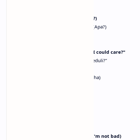
[Interlude: Stella, All]
You know what he said to me? (What?)
Kau tahu apa yang dia katakan padaku? (Apa?)
He was like, "You are so rude"
Dia seperti, “Kamu sangat rude”
And I was like, "Boy, does it look like I could care?"
Dan aku seperti, “Nak, apa terlihat aku peduli?”
"I couldn't even care less" (Ha-ha)
“Aku bahkan sama sekali tak peduli” (Ha-ha)
[Chorus: All, Stella, Carmen, Ye-on]
Rude
Rude
Iraetdajeoraetda, no rule
Begini begitu, tanpa aturan
Kkwaena ppeonppeonhan attitude (I'm not bad)