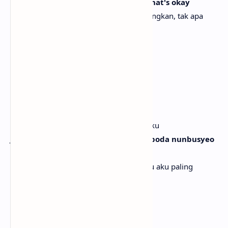
Cheori eopdaedo jaemisseumyeon, that's okay
Meski kekanak-kanakan, kalau menyenangkan, tak apa
Not enough, want more
Belum cukup, ingin lebih
[Pre-Chorus: Carmen, Ye-on, Yuha]
Nal hyanghan siseone "Hate me?"
Tatapan padaku, “Benci aku?”
Nuga mworaedo can't change me
Apa pun kata orang, tak bisa mengubahku
Jigeum idaero joa, nadaul ttae nuguboda nunbusyeo
nan
Aku suka diriku sekarang, saat jadi diriku aku paling
bersinar
I've been actin' too
Aku sudah bersikap seperti ini