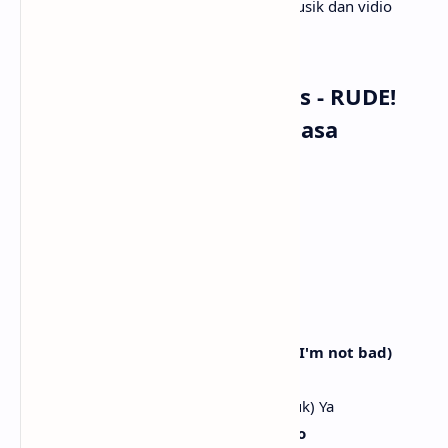
terjemahannya. Tak lupa juga beserta musik dan vidio
klipnya. Selamat menyimak!
Lirik Lagu Hearts2Hearts - RUDE!
dengan Terjemahan Bahasa
Indonesia
[Intro: Ian]
(Rude)
(Rude)
(Iraetdajeoraetda, no rule)
(Begini begitu, tanpa aturan)
(Kkwaena ppeonppeonhan attitude, I'm not bad)
Yeah
(Sikap yang cukup berani, aku tidak buruk) Ya
(You can't make me act right) Let's go