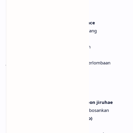
Yeah, yeah
Ya, ya
Da jayeonseureopge ara, give me space
Semuanya tahu secara alami, beri aku ruang
Eonjena geurae nune ttuil my face
Seperti biasa, wajahku mencuri perhatian
Heulgyeoboji ma, igeon no race
Jangan memandang rendah, ini bukan perlombaan
Nuh, uh, uh, uh
Nuh, uh, uh, uh
[Refrain: Yuha, Carmen, Stella]
Nuga mworaedo pyeongbeomhan geon jiruhae
Apa pun kata orang, yang biasa itu membosankan
Mwodeun mamdaero (nae mamdaero)
Semuanya sesukaku (sesukaku)