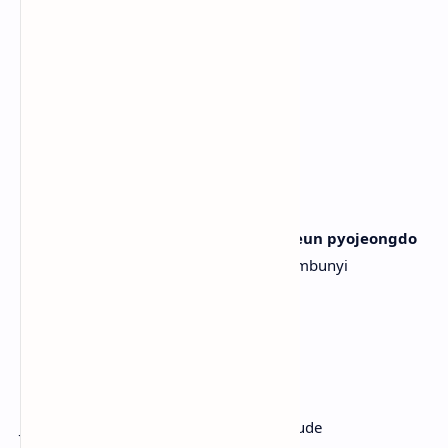
Make me act right
Memaksaku bersikap benar
Nae meotdaero move
Aku bergerak sesukaku
Acting too rude, uh
Bersikap terlalu rude, uh
[Bridge: Jiwoo & Juun, Yuha, Carmen]
Tok ssoneun maltudo, sumgimeomneun pyojeongdo
Kata-kata blak-blakan, ekspresi tanpa sembunyi
Soljikan geudaero, feel so cool
Sejujur apa adanya, terasa keren
Yeogijeogi da bureoun nunbit
Tatapan iri di mana-mana
Don't call me darling, I'm too rude
Jangan panggil aku sayang, aku terlalu rude