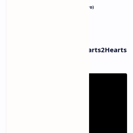
Nae meotdaero move (Nae meotdaero)
Aku bergerak sesukaku (sesukaku)
Make me act right
Memaksaku bersikap benar
Musik dan Vidio Klip Hearts2Hearts
- RUDE! (MV)