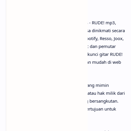
Penutup
Untuk link download lagu Hearts2Hearts - RUDE! mp3,
tidak perlu ya? Karena lagunya sudah bisa dinikmati secara
gratis di mana-mana, seperti Youtube, Spotify, Resso, Joox,
SoundCloud, Deezer, iTunes, Apple Music dan pemutar
media online lainnya. Begitu juga untuk kunci gitar RUDE!
chord, kamu bisa menemukannya dengan mudah di web
sebelah.
Perlu diketahui bahwa lirik lagu RUDE! yang mimin
sediakan sepenuhnya menjadi hak cipta atau hak milik dari
penulis, artis, band dan label musik yang bersangkutan.
Semua materi yang dipaparkan hanya bertujuan untuk
informasi dan edukasi.