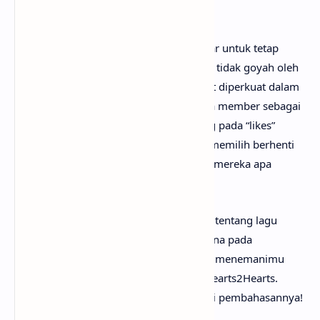
takut penilaian orang lain.
Secara lirik, “RUDE!” mengajak pendengar untuk tetap
autentik, melampaui aturan usang, serta tidak goyah oleh
kritik atau stigma negatif. Pesan tersebut diperkuat dalam
video musiknya yang menampilkan para member sebagai
pekerja di dunia virtual yang bergantung pada “likes”
media sosial—hingga akhirnya mereka memilih berhenti
mencari validasi dan merayakan jati diri mereka apa
adanya.
Mungkin kamu sudah sangat penasaran tentang lagu
RUDE! artinya apa? Tak perlu galau, karena pada
kesempatan kali ini
anaksenja.com
akan menemanimu
mencari tahu maksud lagu RUDE! dari Hearts2Hearts.
Tanpa berlama-lama lagi, mari kita mulai pembahasannya!