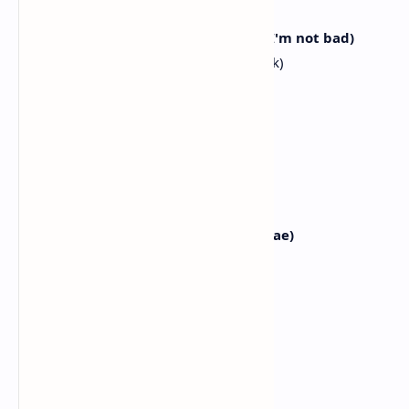
Begini begitu, tanpa aturan
Kkwaena ppeonppeonhan attitude (I'm not bad)
Sikap yang cukup berani (aku tidak buruk)
You can't make me act right
Kau tak bisa memaksaku bersikap benar
Rude
Rude
I don't care, ige naragu
Aku tak peduli, inilah aku
Amureokena chuneun chum (Ttara hae)
Tarian sesukaku (ikuti saja)
You can't make me act right
Kau tak bisa memaksaku bersikap benar
[Post-Chorus: Stella, All, Ye-on, A-na]
Nae meotdaero move
Aku bergerak sesukaku