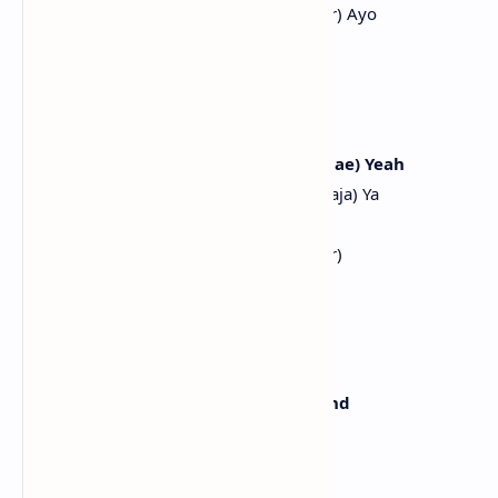
(Kau tak bisa memaksaku bersikap benar) Ayo
(Rude)
(Rude)
(I don't care, ige naragu) Yeah
(Aku tak peduli, inilah aku) Ya
(Amureokena chuneun chum, ttara hae) Yeah
(Tarian yang kulakukan sesukaku, ikuti saja) Ya
(You can't make me act right)
(Kau tak bisa memaksaku bersikap benar)
[Verse 1: Juun, A-na, Ian]
Yeah, I walked right in
Ya, aku langsung masuk
Seuchineun sungan moduga my friend
Dalam sekejap semua jadi temanku
Yeogijeogiseo insareul geonne
Aku menyapa di sana-sini