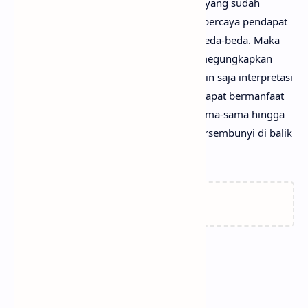
Mungkin kamu tidak setuju dengan apa yang sudah
anaksenja.com
jabarkan, karena mimin percaya pendapat
serta pengetahuan setiap orang itu berbeda-beda. Maka
dari itu, mimin persilakan kamu untuk megungkapkan
pendapatmu di kolom komentar. Mungkin saja interpretasi
lagu RUDE! darimu jauh lebih baik dan dapat bermanfaat
bagi yang lainnya. Mari kita bahas bersama-sama hingga
menemukan makna sebenarnya yang tersembunyi di balik
lirik lagu RUDE! dari Hearts2Hearts!