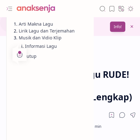
Gunakan fitur
Arti Makna Lagu
Bookmark
untuk menyimpan
Info!
bacaanmu di lain waktu
Lirik Lagu dan Terjemahan
Musik dan Vidio Klip
Informasi Lagu
Penutup
Analisis
Lagu
Beranda
Lirik dan Makna Lagu RUDE!
– Hearts2Hearts
(Terjemahan & Arti Lengkap)