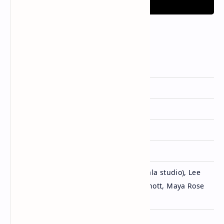
Informasi Lagu RUDE!
Artis
Hearts2Hearts
Dirilis
20 Februari 2026
Album
-
Genre
Pop
Lisensi
SM Entertainment
Park Tae Won, danke (lalala studio), Lee
Ditulis
Hyung Seok, Sebastian Thott, Maya Rose
& Arineh