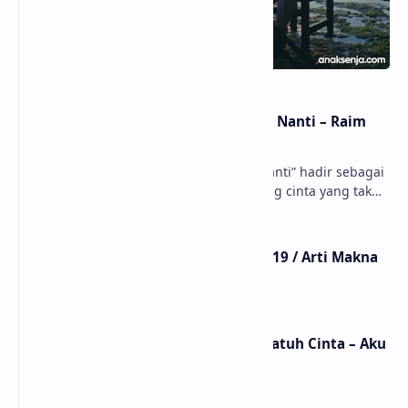
Lirik dan Makna Lagu Dunia Yang Nanti – Raim
Laode
anaksenja.com – Lagu “Dunia Yang Nanti” hadir sebagai
ungkapan perasaan yang jujur tentang cinta yang tak
selalu bisa dimiliki. Mengangkat kisah du…
Lirik Lagu Mistikus Cinta – Dewa 19 / Arti Makna
dan MV