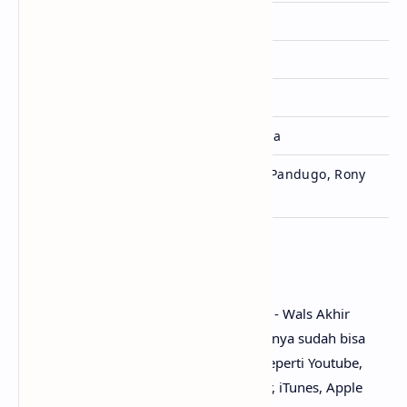
Dirilis
26 Juni 2026
Album
-
Genre
Pop, Rock
Lisensi
Universal Music Indonesia
Petra Sihombing, Rendy Pandugo, Rony
Ditulis
Parulian
Penutup
Untuk link download lagu Rony Parulian - Wals Akhir
Zaman mp3, tidak perlu ya? Karena lagunya sudah bisa
dinikmati secara gratis di mana-mana, seperti Youtube,
Spotify, Resso, Joox, SoundCloud, Deezer, iTunes, Apple