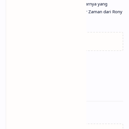
sama hingga menemukan makna sebenarnya yang
tersembunyi di balik lirik lagu Wals Akhir Zaman dari Rony
Parulian!