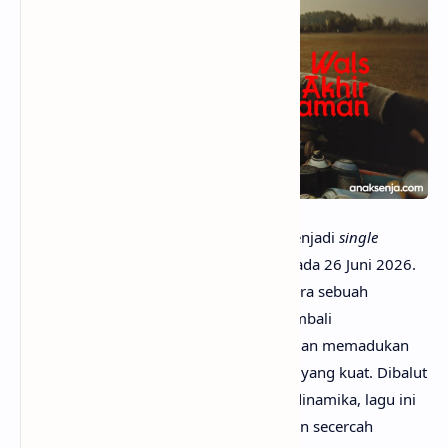
anaksenja.com
– Wals Akhir Zaman menjadi
single
terbaru dari Rony Parulian yang dirilis pada 26 Juni 2026.
Melalui lagu yang vidio klipnya mimin kira sebuah
soundtrack
dari film
zombie
ini, Rony kembali
mempertegas identitas musikalnya dengan memadukan
nuansa
pop-rock
dan karakter vokal
rock
yang kuat. Dibalut
aransemen yang emosional dan penuh dinamika, lagu ini
menghadirkan kisah tentang menemukan secercah