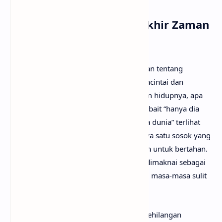
Arti Makna Lagu Wals Akhir Zaman
dari Rony Parulian
Lirik lagu Wals Akhir Zaman menceritakan tentang
seseorang yang berjanji untuk tetap mencintai dan
menjaga orang yang paling berarti dalam hidupnya, apa
pun keadaan yang mereka hadapi. Pada bait “hanya dia
yang di depan mata di tengah hancurnya dunia” terlihat
bahwa di tengah segala kekacauan, hanya satu sosok yang
tetap menjadi pusat perhatian dan alasan untuk bertahan.
Kehancuran dunia dalam lagu ini dapat dimaknai sebagai
berbagai cobaan hidup, kehilangan, atau masa-masa sulit
yang datang silih berganti.
Kalimat “kan kujaga keutuhan jiwa bila kehilangan