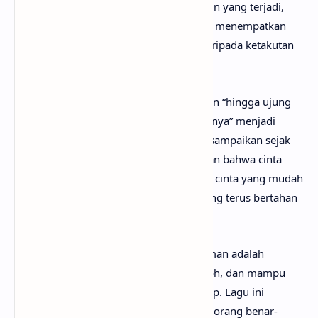
melainkan sebagai simbol bahwa apa pun yang terjadi,
mereka memilih tetap bersama. Lagu ini menempatkan
cinta sebagai sesuatu yang lebih kuat daripada ketakutan
terhadap masa depan.
Pada bagian
chorus
terakhir, pengulangan “hingga ujung
masanya tak akan berubah cintaku padanya” menjadi
penegasan atas komitmen yang telah disampaikan sejak
awal. Pengulangan ini memperkuat pesan bahwa cinta
yang digambarkan dalam lagu bukanlah cinta yang mudah
goyah oleh keadaan, melainkan cinta yang terus bertahan
hingga akhir perjalanan hidup.
Secara keseluruhan, lagu Wals Akhir Zaman adalah
gambaran tentang cinta yang setia, kokoh, dan mampu
bertahan di tengah segala kesulitan hidup. Lagu ini
menyampaikan pesan bahwa ketika dua orang benar-