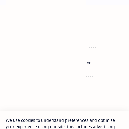
anaksenja.com
Mengindahkan dunia dengan sastra
Tentang
Regulasi
About
Privacy
Sitemap
Disclaimer
Layanan
Suport
Contact
Dana
Kirim Karyamu!
Saweria
Trakteer
We use cookies to understand preferences and optimize
your experience using our site, this includes advertising