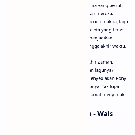
benar memilih untuk saling menjaga, dunia yang penuh
tantangan tidak akan mampu memisahkan mereka.
Dengan lirik yang puitis, romantis, dan penuh makna, lagu
ini berhasil menggambarkan keindahan cinta yang terus
tumbuh bahkan di tengah kehancuran, menjadikan
kebersamaan sebagai rumah terakhir hingga akhir waktu.
Setelah mengetahui makna lagu Wals Akhir Zaman,
mungkin kamu ingin segera menyanyikan lagunya?
Tenang saja, karena
anaksenja
sudah menyediakan Rony
Parulian - Wals Akhir Zaman lirik lengkapnya. Tak lupa
juga beserta musik dan vidio klipnya. Selamat menyimak!
Lirik Lagu Rony Parulian - Wals
Akhir Zaman