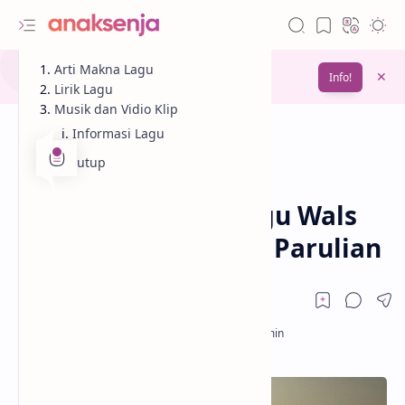
Gunakan fitur
Arti Makna Lagu
Bookmark
untuk menyimpan
Info!
bacaanmu di lain waktu
Lirik Lagu
Musik dan Vidio Klip
Informasi Lagu
Penutup
Analisis
Lagu
Beranda
Lirik dan Makna Lagu Wals
Akhir Zaman – Rony Parulian