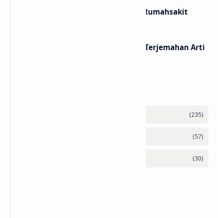
Lirik dan Makna Lagu Ceritanya Jatuh Cinta – Aku
Jeje
Lirik dan Makna Lagu Panasea – Rumahsakit
Lirik Lagu Loser – Tame Impala / Terjemahan Arti
dan Makna
Labels