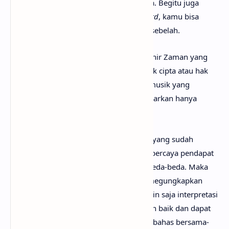
Music dan pemutar media online lainnya. Begitu juga
untuk kunci gitar Wals Akhir Zaman
chord
, kamu bisa
menemukannya dengan mudah di web sebelah.
Perlu diketahui bahwa lirik lagu Wals Akhir Zaman yang
mimin sediakan sepenuhnya menjadi hak cipta atau hak
milik dari penulis, artis, band dan label musik yang
bersangkutan. Semua materi yang dipaparkan hanya
bertujuan untuk informasi dan edukasi.
Mungkin kamu tidak setuju dengan apa yang sudah
anaksenja.com
jabarkan, karena mimin percaya pendapat
serta pengetahuan setiap orang itu berbeda-beda. Maka
dari itu, mimin persilakan kamu untuk megungkapkan
pendapatmu di kolom komentar. Mungkin saja interpretasi
lagu Wals Akhir Zaman darimu jauh lebih baik dan dapat
bermanfaat bagi yang lainnya. Mari kita bahas bersama-