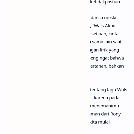
harapan di tengah situasi yang dipenuhi ketidakpastian.
Lewat metafora dua insan yang tetap berdansa meski
dunia di sekeliling mereka seolah runtuh, “Wals Akhir
Zaman” menyampaikan pesan tentang kesetiaan, cinta,
dan keberanian untuk tetap memilih satu sama lain saat
keadaan sedang tidak baik-baik saja. Dengan lirik yang
puitis dan menyentuh, lagu ini menjadi pengingat bahwa
harapan dan kasih sayang masih dapat bertahan, bahkan
di tengah masa-masa paling sulit.
Mungkin kamu sudah sangat penasaran tentang lagu Wals
Akhir Zaman artinya apa? Tak perlu galau, karena pada
kesempatan kali ini
anaksenja.com
akan menemanimu
mencari tahu maksud lagu Wals Akhir Zaman dari Rony
Parulian. Tanpa berlama-lama lagi, mari kita mulai
pembahasannya!