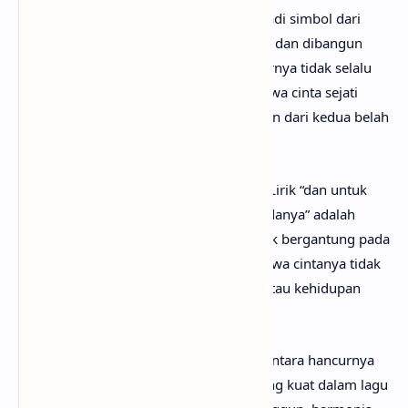
lahir tanpa usaha. Taman tersebut menjadi simbol dari
cinta yang terus dirawat, diperjuangkan, dan dibangun
bersama meskipun lingkungan di sekitarnya tidak selalu
mendukung. Lagu ini menunjukkan bahwa cinta sejati
membutuhkan kerja sama dan keteguhan dari kedua belah
pihak.
Chorus
menjadi inti utama dari lagu ini. Lirik “dan untuk
selamanya tak akan berubah cintaku padanya” adalah
sebuah janji tentang kesetiaan yang tidak bergantung pada
keadaan. Tokoh utama menegaskan bahwa cintanya tidak
akan berubah meskipun waktu berlalu atau kehidupan
menghadirkan berbagai ujian.
Kalimat “sampai tua, berdansa waltz di antara hancurnya
dunia” menjadi salah satu metafora paling kuat dalam lagu