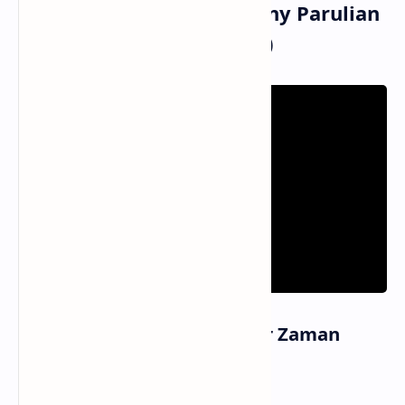
Musik dan Vidio Klip Rony Parulian
- Wals Akhir Zaman (MV)
Informasi Lagu Wals Akhir Zaman
Artis
Rony Parulian