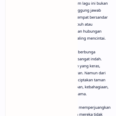
arahnya” menunjukkan bahwa cinta dalam lagu ini bukan
sekadar perasaan, tetapi juga bentuk tanggung jawab
emosional. Tokoh utama ingin menjadi tempat bersandar
ketika orang yang dicintainya merasa rapuh atau
kehilangan arah. Lagu ini menggambarkan hubungan
yang saling menguatkan, bukan hanya saling mencintai.
Lirik “dari debu dan tanah kubuat taman berbunga
istimewa” menggunakan metafora yang sangat indah.
Debu dan tanah melambangkan keadaan yang keras,
sederhana, atau bahkan penuh kehancuran. Namun dari
kondisi tersebut, tokoh utama ingin menciptakan taman
yang penuh bunga sebagai simbol harapan, kebahagiaan,
dan kehidupan baru yang dibangun bersama.
Kalimat “taman untuk dua manusia yang memperjuangkan
cintanya” memperjelas bahwa hubungan mereka tidak