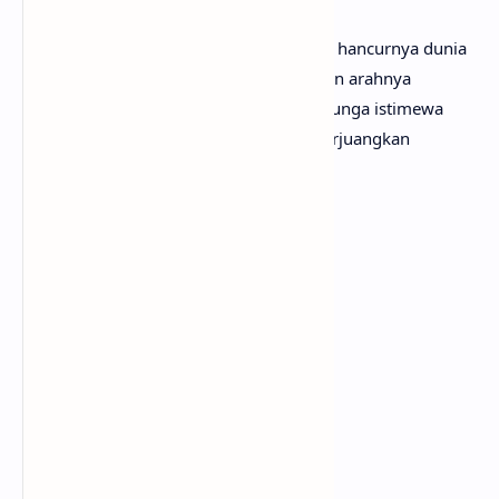
[Verse]
Hanya dia yang di depan mata di tengah hancurnya dunia
'Kan kujaga keutuhan jiwa bila kehilangan arahnya
Dari debu dan tanah kubuat taman berbunga istimewa
Taman untuk dua manusia yang memperjuangkan
cintanya
[Chorus]
Dan untuk selamanya
Tak akan berubah
Cintaku padanya
Sampai tua, berdansa waltz
Di antara hancurnya dunia
[Instrumental Break]
[Bridge]