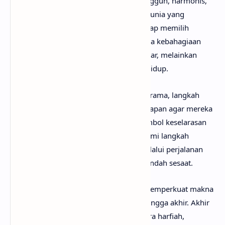
ini. Waltz melambangkan tarian yang anggun, harmonis,
dan dilakukan berpasangan. Di tengah dunia yang
digambarkan sedang hancur, mereka tetap memilih
menari bersama. Ini menunjukkan bahwa kebahagiaan
tidak selalu bergantung pada keadaan luar, melainkan
pada siapa yang menemani perjalanan hidup.
Pada bagian
bridge
, lirik “semoga tetap irama, langkah
demi langkah kita” menggambarkan harapan agar mereka
terus berjalan seiring. Irama menjadi simbol keselarasan
dalam hubungan, sementara langkah demi langkah
menunjukkan bahwa cinta dibangun melalui perjalanan
panjang, bukan hanya momen-momen indah sesaat.
Kalimat “di akhir dunia, kita berdansa” memperkuat makna
bahwa cinta mereka mampu bertahan hingga akhir. Akhir
dunia di sini bukan harus dimaknai secara harfiah,