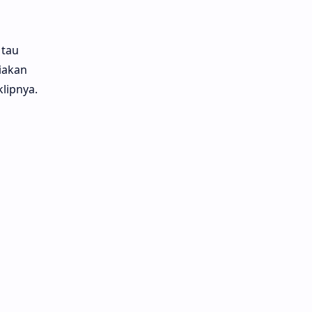
 tau
iakan
klipnya.