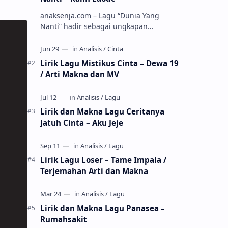
anaksenja.com – Lagu “Dunia Yang
Nanti” hadir sebagai ungkapan
perasaan yang jujur tentang cinta yang
tak selalu bisa dimiliki. Mengangkat
kisah du…
Lirik Lagu Mistikus Cinta – Dewa 19
/ Arti Makna dan MV
Lirik dan Makna Lagu Ceritanya
Jatuh Cinta – Aku Jeje
Lirik Lagu Loser – Tame Impala /
Terjemahan Arti dan Makna
Lirik dan Makna Lagu Panasea –
Rumahsakit