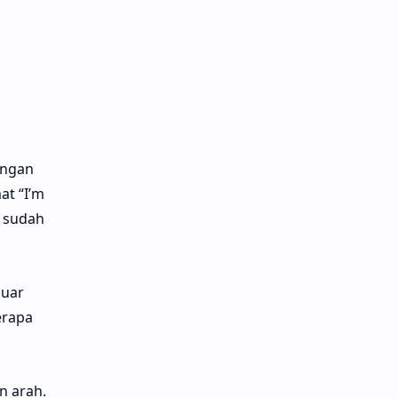
angan
t “I’m
l sudah
luar
erapa
n arah.