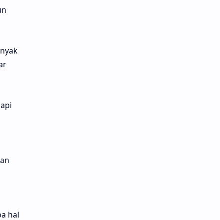
un
anyak
ar
dapi
gan
a hal