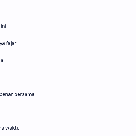
ini
a fajar
ma
-benar bersama
ra waktu