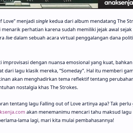
of Love” menjadi
single
kedua dari album mendatang The St
ni menarik perhatian karena sudah memiliki jejak awal sejak
ara
live
dalam sebuah acara virtual penggalangan dana politi
ti improvisasi dengan nuansa emosional yang kuat, bahkan
 dari lagu klasik mereka, “Someday”. Hal itu memberi ga
kinan akan menghadirkan tema reflektif tentang perubaha
tuhan nostalgia khas The Strokes.
 tentang lagu Falling out of Love artinya apa? Tak perlu 
ksenja.com
akan menemanimu mencari tahu maksud lagu F
 berlama-lama lagi, mari kita mulai pembahasannya!