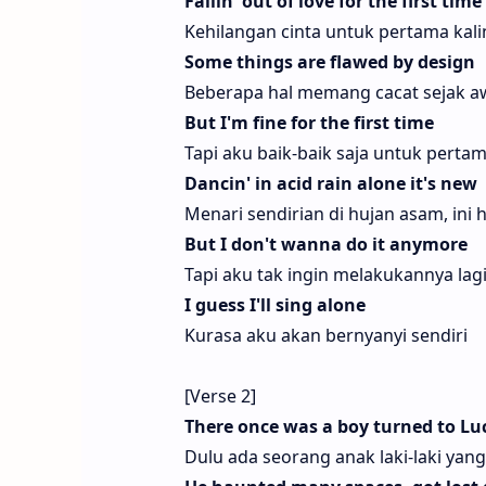
Fallin' out of love for the first time
Kehilangan cinta untuk pertama kali
Some things are flawed by design
Beberapa hal memang cacat sejak a
But I'm fine for the first time
Tapi aku baik-baik saja untuk pertam
Dancin' in acid rain alone it's new
Menari sendirian di hujan asam, ini 
But I don't wanna do it anymore
Tapi aku tak ingin melakukannya lag
I guess I'll sing alone
Kurasa aku akan bernyanyi sendiri
[Verse 2]
There once was a boy turned to Luc
Dulu ada seorang anak laki-laki yan