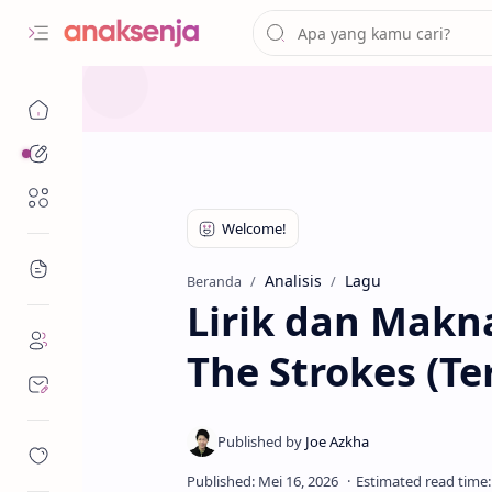
Arti Makna Lagu
Analisis
Lirik Lagu dan Terjemahan
Renungan
Musik dan Vidio Klip
Informasi Lagu
Penutup
Bacaan
Analisis
Lagu
Beranda
Lirik dan Makna
The Strokes (T