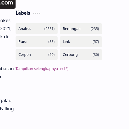
Labels
rokes
 2021,
k di
mbaran
n
galau,
alling