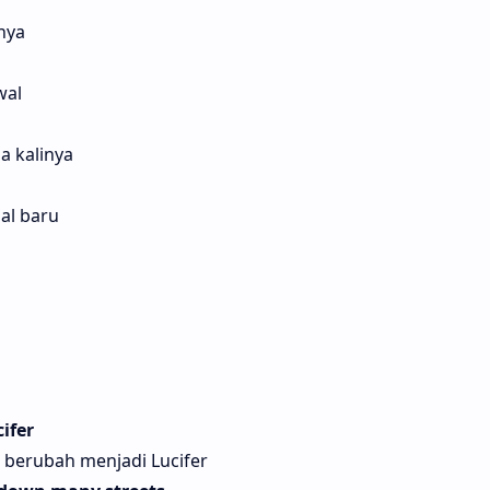
nya
wal
a kalinya
hal baru
i
ifer
g berubah menjadi Lucifer