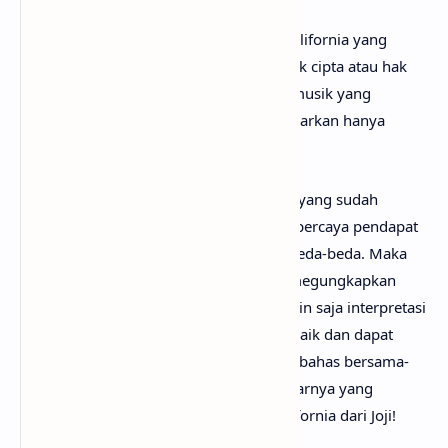
Perlu diketahui bahwa lirik lagu Hotel California yang
mimin sediakan sepenuhnya menjadi hak cipta atau hak
milik dari penulis, artis, band dan label musik yang
bersangkutan. Semua materi yang dipaparkan hanya
bertujuan untuk informasi dan edukasi.
Mungkin kamu tidak setuju dengan apa yang sudah
anaksenja.com
jabarkan, karena mimin percaya pendapat
serta pengetahuan setiap orang itu berbeda-beda. Maka
dari itu, mimin persilakan kamu untuk megungkapkan
pendapatmu di kolom komentar. Mungkin saja interpretasi
lagu Hotel California darimu jauh lebih baik dan dapat
bermanfaat bagi yang lainnya. Mari kita bahas bersama-
sama hingga menemukan makna sebenarnya yang
tersembunyi di balik lirik lagu Hotel California dari Joji!