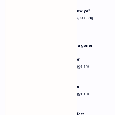
[Chorus]
She said, "Nice to meet ya, nice to know ya"
Dia berkata, “Senang bertemu denganmu, senang
mengenalmu”
And left me at the Hotel California
Dan meninggalkanku di Hotel California
Don't know what it means, guess I'm a goner
Tak tahu apa artinya, kurasa aku tamat
Lost you in the waves, I'm underwater
Kehilanganmu di dalam ombak, aku tenggelam
[Bridge]
Lost you in the waves, I'm underwater
Kehilanganmu di dalam ombak, aku tenggelam
[Verse 2]
Thought of you make my heart beat fast