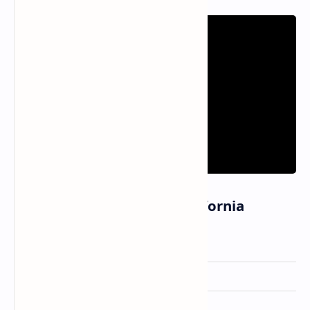
Informasi Lagu Hotel California
Artis
Joji
Dirilis
6 Februari 2026
Album
Piss In The Wind (2026)