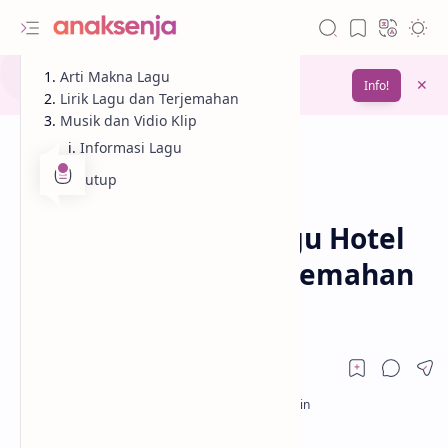
Gunakan fitur
Arti Makna Lagu
Bookmark
untuk menyimpan
Info!
bacaanmu di lain waktu
Lirik Lagu dan Terjemahan
Musik dan Vidio Klip
Informasi Lagu
Penutup
Analisis
Lagu
Beranda
Lirik dan Makna Lagu Hotel
California – Joji (Terjemahan
& Arti Lengkap)