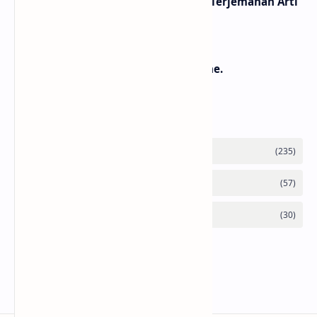
Lirik Lagu Loser – Tame Impala / Terjemahan Arti
dan Makna
Lirik dan Makna Lagu Jeda – Celine.
Labels