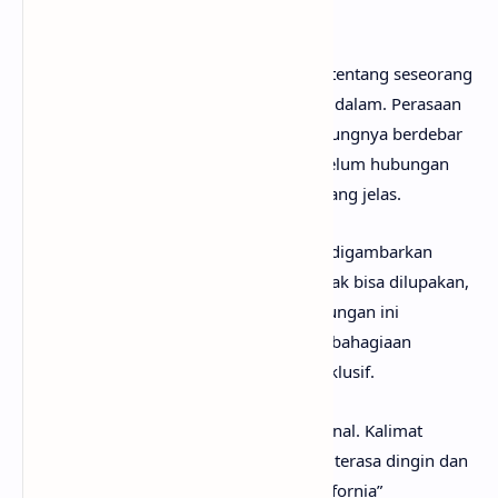
dari Joji
Lirik lagu Hotel California menceritakan tentang seseorang
yang jatuh cinta terlalu cepat dan terlalu dalam. Perasaan
itu datang tanpa aba-aba, membuat jantungnya berdebar
dan keterikatannya tumbuh bahkan sebelum hubungan
tersebut benar-benar memiliki pijakan yang jelas.
Pada
verse
pertama, sosok yang dicintai digambarkan
begitu kuat dan berkesan—wajah yang tak bisa dilupakan,
cinta yang sulit ditinggalkan. Meski hubungan ini
mengacaukan waktu dan pikiran, ada kebahagiaan
tersendiri ketika perhatian itu terasa eksklusif.
Bagian
chorus
menjadi titik balik emosional. Kalimat
perpisahan yang terdengar sopan justru terasa dingin dan
membingungkan. Rujukan ke “Hotel California”