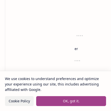
anaksenja.com
Mengindahkan dunia dengan sastra
Tentang
Regulasi
About
Privacy
Sitemap
Disclaimer
Layanan
Suport
Contact
Dana
Kirim Karyamu!
Saweria
Trakteer
We use cookies to understand preferences and optimize
your experience using our site, this includes advertising
affiliated with Google.
2020 -
2026
‧
Anak Senja
‧ All rights reserved.
©
Cookie Policy
OK, got it.