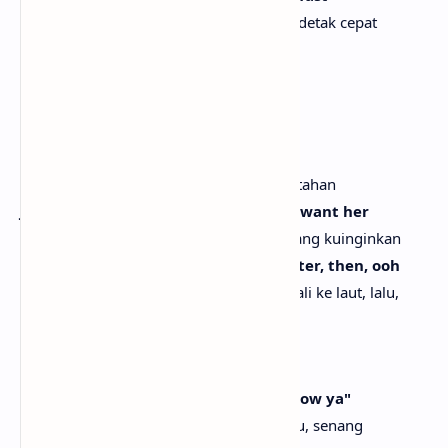
Memikirkanmu membuat jantungku berdetak cepat
Too soon and I'm way too attached
Terlalu cepat dan aku terlalu terikat
You the best that I ever had
Kau yang terbaik yang pernah kumiliki
This the first time I hope it lasts
Ini pertama kalinya aku berharap ini bertahan
Just when I think she's right where I want her
Tepat saat kupikir dia sudah di tempat yang kuinginkan
There she goes like a wave to the water, then, ooh
Di situlah dia pergi seperti ombak kembali ke laut, lalu,
ooh
[Chorus]
She said, "Nice to meet ya, nice to know ya"
Dia berkata, “Senang bertemu denganmu, senang