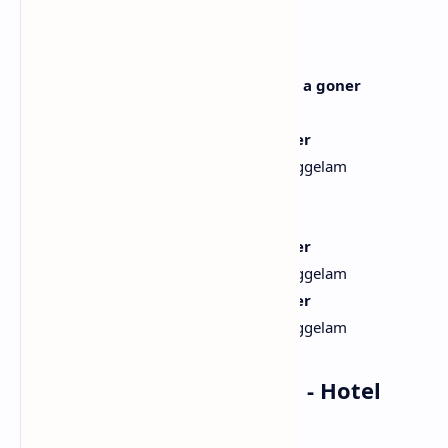
mengenalmu”
And left me at the Hotel California
Dan meninggalkanku di Hotel California
Don't know what it means, guess I'm a goner
Tak tahu apa artinya, kurasa aku tamat
Lost you in the waves, I'm underwater
Kehilanganmu di dalam ombak, aku tenggelam
[Outro]
Lost you in the waves, I'm underwater
Kehilanganmu di dalam ombak, aku tenggelam
Lost you in the waves, I'm underwater
Kehilanganmu di dalam ombak, aku tenggelam
Musik dan Vidio Klip Joji - Hotel
California (MV)