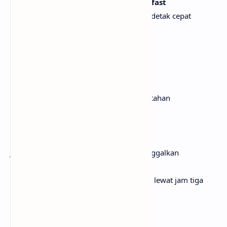
Thought of you make my heart beat fast
Memikirkanmu membuat jantungku berdetak cepat
Too soon and I'm way too attached
Terlalu cepat dan aku terlalu terikat
You the best that I ever had
Kau yang terbaik yang pernah kumiliki
This the first time I hope it lasts
Ini pertama kalinya aku berharap ini bertahan
Kind of face that you can't unsee
Wajah yang tak bisa kau lupakan
Kind of love that you can't just leave
Jenis cinta yang tak bisa begitu saja ditinggalkan
Fuck me up, got me up past 3
Ini mengacaukanku, membuatku terjaga lewat jam tiga
But I love when it's just for me
Tapi aku suka saat ini hanya untukku