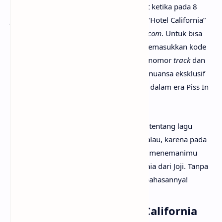
Antusiasme tersebut semakin meningkat ketika pada 8
Januari 2026, Joji membagikan cuplikan “Hotel California”
sebagai “Audio 1” di situs
vault.jojimusic.com
. Untuk bisa
mendengarkannya, penggemar harus memasukkan kode
08209, yang merupakan gabungan dari nomor
track
dan
durasi lagu. Strategi unik ini menambah nuansa eksklusif
sekaligus memperkuat konsep misterius dalam era Piss In
The Wind.
Mungkin kamu sudah sangat penasaran tentang lagu
Hotel California artinya apa? Tak perlu galau, karena pada
kesempatan kali ini
anaksenja.com
akan menemanimu
mencari tahu maksud lagu Hotel California dari Joji. Tanpa
berlama-lama lagi, mari kita mulai pembahasannya!
Arti Makna Lagu Hotel California