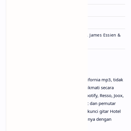
Genre
R&B, Pop
Lisensi
Palace Creek
Joji, Ammo, Sam Homaee, James Essien &
Ditulis
Eskeerdo
Penutup
Untuk link download lagu Joji - Hotel California mp3, tidak
perlu ya? Karena lagunya sudah bisa dinikmati secara
gratis di mana-mana, seperti Youtube, Spotify, Resso, Joox,
SoundCloud, Deezer, iTunes, Apple Music dan pemutar
media online lainnya. Begitu juga untuk kunci gitar Hotel
California chord, kamu bisa menemukannya dengan
mudah di web sebelah.