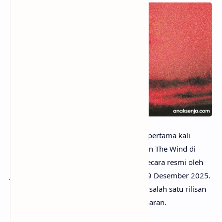
anaksenja.com
– Lagu Hotel California pertama kali
terungkap lewat
listing vinyl
album Piss In The Wind di
Target, sebelum akhirnya dikonfirmasi secara resmi oleh
Joji melalui pengumuman
tracklist
pada 9 Desember 2025.
Sejak saat itu, lagu ini langsung menjadi salah satu rilisan
yang paling membuat penggemar penasaran.