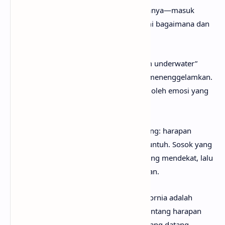
menyiratkan situasi yang penuh tanda tanya—masuk
dengan harapan, namun sulit memahami bagaimana dan
mengapa semuanya berakhir.
Metafora “lost you in the waves” dan “I’m underwater”
menggambarkan rasa kehilangan yang menenggelamkan.
Tokoh lagu merasa tak berdaya, terseret oleh emosi yang
lebih besar dari dirinya sendiri.
Pada
verse
kedua, pola yang sama terulang: harapan
kembali muncul, hanya untuk kembali runtuh. Sosok yang
dicintai diibaratkan seperti ombak—datang mendekat, lalu
pergi kembali ke lautan tanpa bisa ditahan.
Secara keseluruhan, lirik lagu Hotel California adalah
potret jatuh cinta sepihak yang intens, tentang harapan
yang tumbuh terlalu cepat, kehilangan yang datang