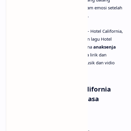
mendadak, dan perasaan tenggelam dalam emosi setelah
ditinggalkan tanpa penjelasan yang jelas.
Setelah mengetahui apa makna lagu Joji - Hotel California,
mungkin kamu juga ingin tau terjemahan lagu Hotel
California secara rinci? Tenang saja, karena
anaksenja
sudah menyediakan Joji - Hotel California lirik dan
terjemahannya. Tak lupa juga beserta musik dan vidio
klipnya. Selamat menyimak!
Lirik Lagu Joji - Hotel California
dengan Terjemahan Bahasa
Indonesia
[Verse 1]