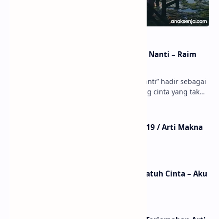
Lirik dan Makna Lagu Dunia Yang Nanti – Raim
Laode
anaksenja.com – Lagu “Dunia Yang Nanti” hadir sebagai
ungkapan perasaan yang jujur tentang cinta yang tak
selalu bisa dimiliki. Mengangkat kisah du…
Lirik Lagu Mistikus Cinta – Dewa 19 / Arti Makna
dan MV
Lirik dan Makna Lagu Ceritanya Jatuh Cinta – Aku
Jeje