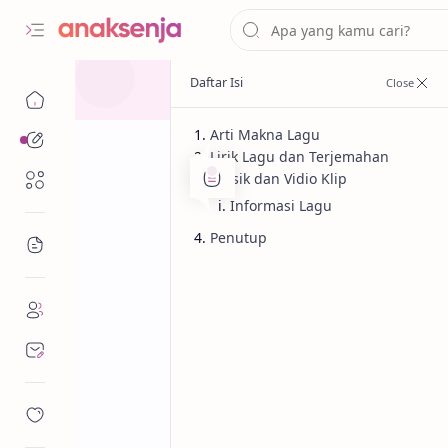
Arti Makna Lagu
Analisis
Lirik Lagu dan Terjemahan
Musik dan Vidio Klip
Renungan
Informasi Lagu
Penutup
Bacaan
Analisis
Lagu
Beranda
Lirik dan Makn
Daughtry (Terj