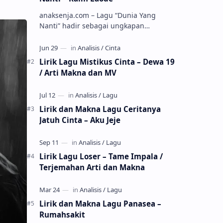
anaksenja.com – Lagu “Dunia Yang
Nanti” hadir sebagai ungkapan
perasaan yang jujur tentang cinta yang
tak selalu bisa dimiliki. Mengangkat
kisah du…
Lirik Lagu Mistikus Cinta – Dewa 19
/ Arti Makna dan MV
Lirik dan Makna Lagu Ceritanya
Jatuh Cinta – Aku Jeje
Lirik Lagu Loser – Tame Impala /
Terjemahan Arti dan Makna
Lirik dan Makna Lagu Panasea –
Rumahsakit