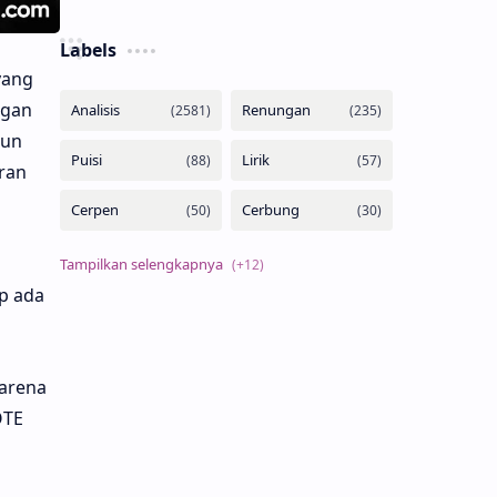
Labels
yang
ngan
mun
ran
p ada
karena
OTE