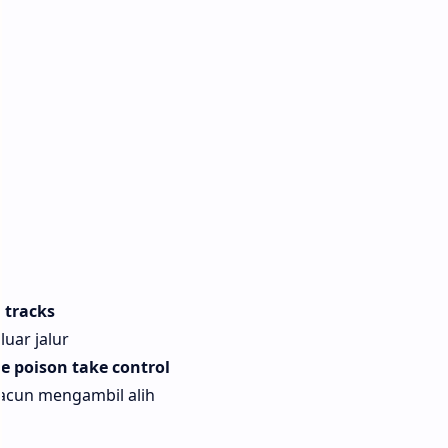
 tracks
uar jalur
he poison take control
racun mengambil alih