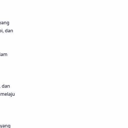
 yang
i, dan
alam
, dan
 melaju
 yang