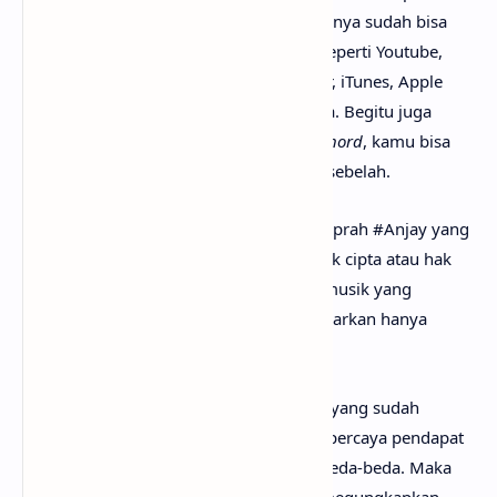
#Anjay mp3, tidak perlu ya? Karena lagunya sudah bisa
dinikmati secara gratis di mana-mana, seperti Youtube,
Spotify, Resso, Joox, SoundCloud, Deezer, iTunes, Apple
Music dan pemutar media online lainnya. Begitu juga
untuk kunci gitar Salah Kaprah #Anjay
chord
, kamu bisa
menemukannya dengan mudah di web sebelah.
Perlu diketahui bahwa lirik lagu Salah Kaprah #Anjay yang
mimin sediakan sepenuhnya menjadi hak cipta atau hak
milik dari penulis, artis, band dan label musik yang
bersangkutan. Semua materi yang dipaparkan hanya
bertujuan untuk informasi dan edukasi.
Mungkin kamu tidak setuju dengan apa yang sudah
anaksenja.com
jabarkan, karena mimin percaya pendapat
serta pengetahuan setiap orang itu berbeda-beda. Maka
dari itu, mimin persilakan kamu untuk megungkapkan