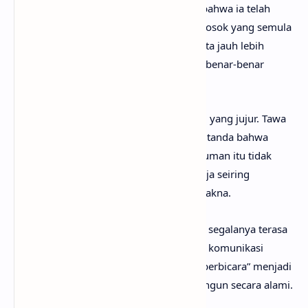
penyesalan seseorang yang menyadari bahwa ia telah
salah menilai orang lain dari kejauhan. Sosok yang semula
terasa berbeda dari bayangannya ternyata jauh lebih
hangat, lucu, dan menyenangkan ketika benar-benar
dikenali.
Kesadaran ini memunculkan rasa kagum yang jujur. Tawa
yang muncul tanpa dibuat-buat menjadi tanda bahwa
perasaan nyaman mulai tumbuh. Kekaguman itu tidak
direncanakan, melainkan hadir begitu saja seiring
kebersamaan yang singkat namun bermakna.
Kebersamaan yang sederhana membuat segalanya terasa
indah seketika. Tanpa perlu banyak kata, komunikasi
terjalin lewat tatapan mata. “Mata yang berbicara” menjadi
simbol kedekatan emosional yang terbangun secara alami.