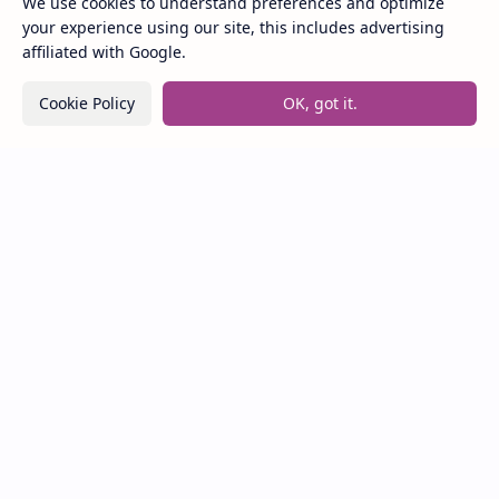
We use cookies to understand preferences and optimize
Lirik Lagu Loser – Tame Impala / Terjemahan Arti
your experience using our site, this includes advertising
dan Makna
affiliated with Google.
Cookie Policy
OK, got it.
Lirik dan Makna Lagu Jeda – Celine.
Labels