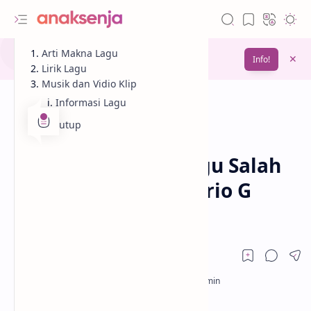
Gunakan fitur
Arti Makna Lagu
Bookmark
untuk menyimpan
Info!
bacaanmu di lain waktu
Lirik Lagu
Musik dan Vidio Klip
Informasi Lagu
Penutup
Analisis
Lagu
Beranda
Lirik dan Makna Lagu Salah
Kaprah #Anjay – Mario G
Klau