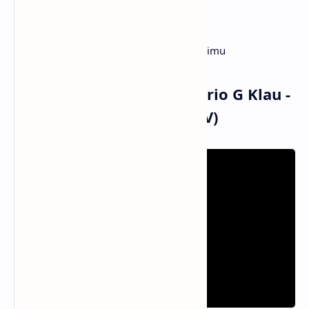
Matamu yang tajam
Menusuk perlahan tanpa segan
Tanggung jawab aku jatuh cinta pada dirimu
Musik dan Vidio Klip Mario G Klau -
Salah Kaprah #Anjay (MV)