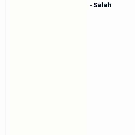
Lirik Lagu Mario G Klau - Salah
Kaprah #Anjay
Salah aku salah
Hanya menilaimu dari kejauhan
Ternyata kau tak begitu
Yang ada di kepalaku
Kau sungguh pemilih
Apalagi.. ini tentang hati
Ternyata kamu selucu itu
Ku tak menyangka...
Teetawa kagum aku...
Semua indah seketika
Saat habiskan waktu dengan dia
Ucapan tanpa kata