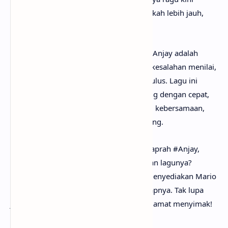
berubah menjadi harapan untuk melangkah lebih jauh,
membayangkan masa depan bersama.
Secara keseluruhan, lagu Salah Kaprah #Anjay adalah
kisah tentang jatuh cinta yang lahir dari kesalahan menilai,
lalu tumbuh menjadi kekaguman yang tulus. Lagu ini
menggambarkan bahwa cinta bisa datang dengan cepat,
sederhana, dan jujur—cukup lewat tawa, kebersamaan,
dan tatapan mata yang tak bisa berbohong.
Setelah mengetahui makna lagu Salah Kaprah #Anjay,
mungkin kamu ingin segera menyanyikan lagunya?
Tenang saja, karena
anaksenja
sudah menyediakan Mario
G Klau - Salah Kaprah #Anjay lirik lengkapnya. Tak lupa
juga beserta musik dan vidio klipnya. Selamat menyimak!