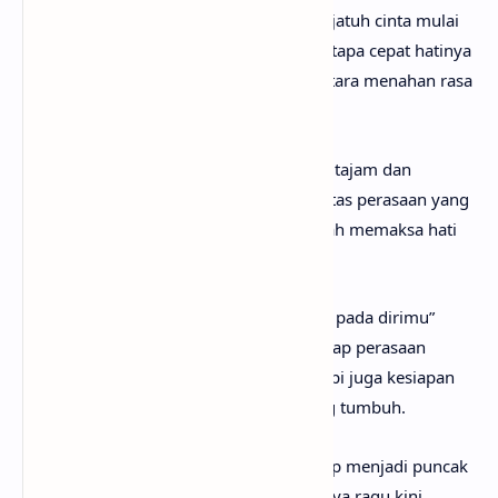
Meski baru pertemuan kedua, perasaan jatuh cinta mulai
menyeruak. Sang aku lirik menyadari betapa cepat hatinya
terseret, hingga muncul konflik batin antara menahan rasa
atau mengakuinya.
Tatapan mata sang pujaan digambarkan tajam dan
menusuk perlahan, menandakan intensitas perasaan yang
semakin sulit dihindari. Tatapan itu seolah memaksa hati
untuk jujur pada apa yang dirasakan.
Kalimat “tanggung jawab aku jatuh cinta pada dirimu”
menunjukkan penerimaan penuh terhadap perasaan
tersebut. Bukan sekadar jatuh cinta, tetapi juga kesiapan
untuk bertanggung jawab atas rasa yang tumbuh.
Pertanyaan tentang menjadi teman hidup menjadi puncak
keberanian emosional. Cinta yang awalnya ragu kini