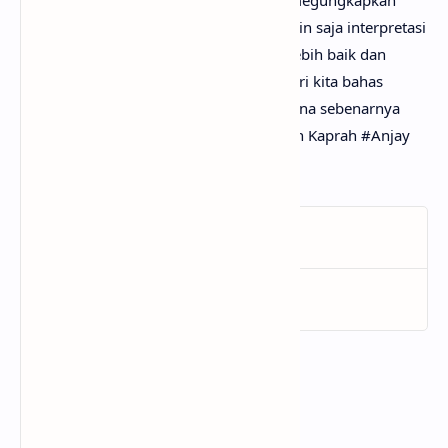
pendapatmu di kolom komentar. Mungkin saja interpretasi
lagu Salah Kaprah #Anjay darimu jauh lebih baik dan
dapat bermanfaat bagi yang lainnya. Mari kita bahas
bersama-sama hingga menemukan makna sebenarnya
yang tersembunyi di balik lirik lagu Salah Kaprah #Anjay
dari Mario G Klau!