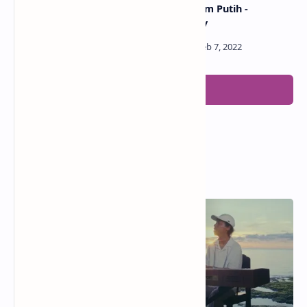
Lagu Aku Tenang -
Lagu Hitam Putih -
Fourtwnty
Fourtwnty
Posting Komentar
Popular Posts