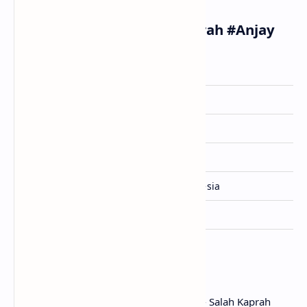
Informasi Lagu Salah Kaprah #Anjay
Artis
Mario G Klau
Dirilis
30 Januari 2026
Album
-
Genre
Pop
Lisensi
Wecord Evermore Indonesia
Ditulis
Mario G klau
Penutup
Untuk link download lagu Mario G Klau - Salah Kaprah