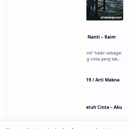
Lirik dan Makna Lagu Dunia Yang Nanti – Raim
Laode
anaksenja.com – Lagu “Dunia Yang Nanti” hadir sebagai
ungkapan perasaan yang jujur tentang cinta yang tak
selalu bisa dimiliki. Mengangkat kisah du…
Lirik Lagu Mistikus Cinta – Dewa 19 / Arti Makna
dan MV
Lirik dan Makna Lagu Ceritanya Jatuh Cinta – Aku
Jeje