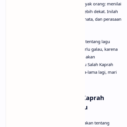
Kisahnya dekat dengan pengalaman banyak orang: menilai
dari jauh, lalu terkejut ketika mengenal lebih dekat. Inilah
lagu tentang pertemuan, tawa, tatapan mata, dan perasaan
yang tumbuh lebih cepat dari logika.
Mungkin kamu sudah sangat penasaran tentang lagu
Salah Kaprah #Anjay artinya apa? Tak perlu galau, karena
pada kesempatan kali ini
anaksenja.com
akan
menemanimu mencari tahu maksud lagu Salah Kaprah
#Anjay dari Mario G Klau. Tanpa berlama-lama lagi, mari
kita mulai pembahasannya!
Arti Makna Lagu Salah Kaprah
#Anjay dari Mario G Klau
Lirik lagu Salah Kaprah #Anjay menceritakan tentang