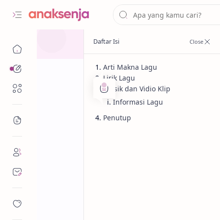
Arti Makna Lagu
Analisis
Lirik Lagu
Renungan
Musik dan Vidio Klip
Informasi Lagu
Penutup
Bacaan
Analisis
Lagu
Beranda
Lirik dan Makn
Menyenangkan 