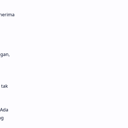
enerima
a
ngan,
 tak
 Ada
ng