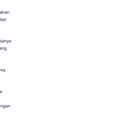
lahan
 dan
alanya
yang
ama
a
ungan