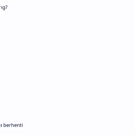
ang?
a berhenti