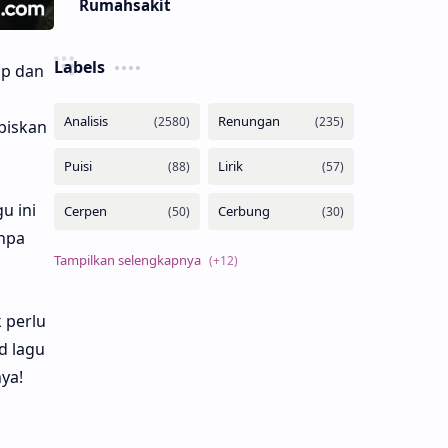
Rumahsakit
Labels
up dan
abiskan
u ini
anpa
 perlu
 lagu
ya!