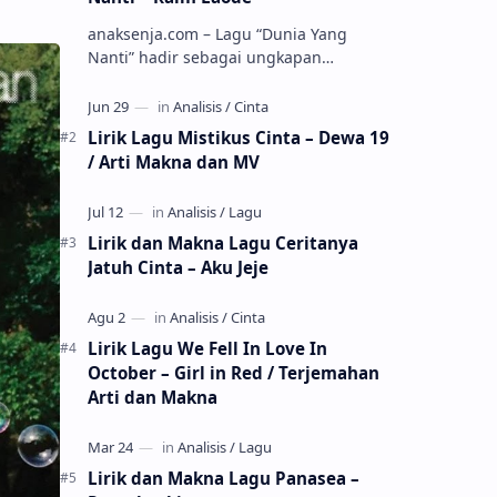
anaksenja.com – Lagu “Dunia Yang
Nanti” hadir sebagai ungkapan
perasaan yang jujur tentang cinta yang
tak selalu bisa dimiliki. Mengangkat
kisah du…
Lirik Lagu Mistikus Cinta – Dewa 19
/ Arti Makna dan MV
Lirik dan Makna Lagu Ceritanya
Jatuh Cinta – Aku Jeje
Lirik Lagu We Fell In Love In
October – Girl in Red / Terjemahan
Arti dan Makna
Lirik dan Makna Lagu Panasea –