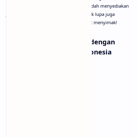
rinci? Tenang saja, karena
anaksenja
sudah menyediakan
JENNIE - ZEN lirik dan terjemahannya. Tak lupa juga
beserta musik dan vidio klipnya. Selamat menyimak!
Lirik Lagu JENNIE - ZEN dengan
Terjemahan Bahasa Indonesia
[Verse 1]
I tell 'em, "Down, now"
Aku bilang mereka, "Duduk sekarang"
On that energy, yes
Dengan energi itu, ya
I am what you think about me
Aku adalah yang kau pikirkan tentangku
Cross me, please
Ganggu aku, silakan