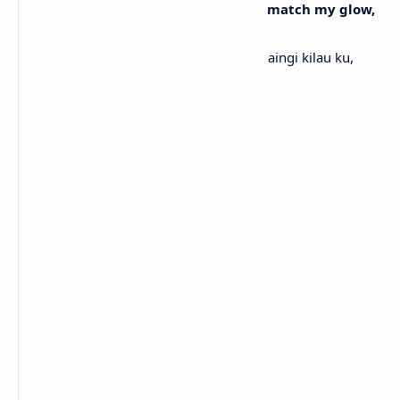
No, nobody gon' touch my soul, gon' match my glow,
like
Tidak, tak ada yang bisa sentuh jiwaku, saingi kilau ku,
seperti
I dare you (Hey)
Aku tantang kamu (Hey)
[Post-Chorus]
(Ah, ah) Shake me
(Ah, ah) Goyang aku
(Ah, ah) Hey
(Ah, ah) Hey
(Ah, ah)
(Ah, ah)
(Ah, ah) Can't be two of one
(Ah, ah) Tak bisa dua yang sama