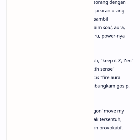
Lirik lagu ZEN menceritakan tentang seseorang dengan
energi kuat yang sadar dirinya jadi pusat pikiran orang
lain, tolak diganggu ("cross me, please") sambil
pertahankan zen dan
presence bless
. Ia klaim
soul
, aura,
light, dan
glow
tak bisa disentuh atau ditiru, power-nya
bikin hater "scatter" seperti
shoo-shoo
.
Verse
1 set dominasi: "down now" perintah, "keep it Z, Zen"
simbol cool tenang, "money can't buy sixth sense"
tekankan intuisi tak tergantikan.
Pre-chorus
"fire aura
quiets chatter" gambarkan karisma membungkam gosip,
"shoo shoo" usir gangguan.
Chorus
repetitif jadi hook kuat: "nobody gon' move my
soul/aura/matter/light/glow" mantram tak tersentuh,
power bikin scatter, "I dare you" tantangan provokatif.
Post-chorus
"shake me" tolak digoyang.