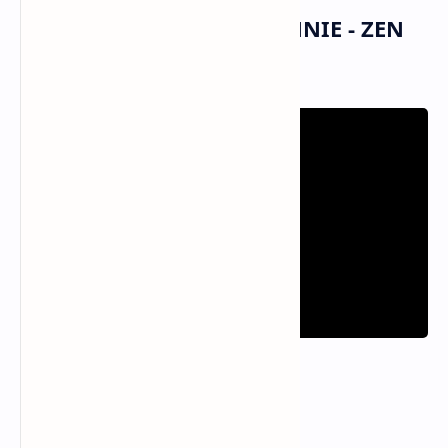
Musik dan Vidio Klip JENNIE - ZEN
(MV)
Informasi Lagu ZEN
Artis
JENNIE