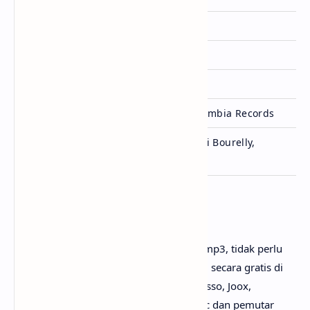
Dirilis
25 Januari 2025
Album
Ruby (2025)
Genre
Pop, K-Pop
Lisensi
OA Entertainment & Columbia Records
JENNIE, Jelli Dorman, Bibi Bourelly,
Ditulis
Kirsten Spencer & Pluss
Penutup
Untuk link download lagu JENNIE - ZEN mp3, tidak perlu
ya? Karena lagunya sudah bisa dinikmati secara gratis di
mana-mana, seperti Youtube, Spotify, Resso, Joox,
SoundCloud, Deezer, iTunes, Apple Music dan pemutar