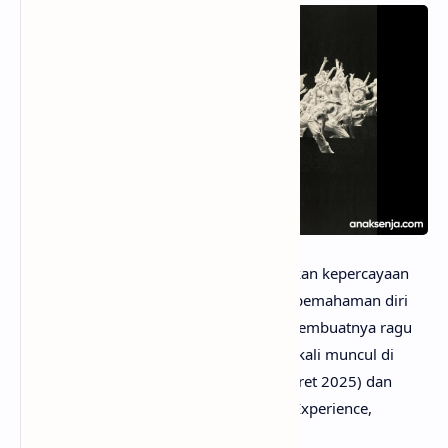
anaksenja.com
– Lagu ZEN memancarkan kepercayaan
diri tak tertandingi dari JENNIE, dengan pemahaman diri
yang jelas sehingga tak ada yang bisa membuatnya ragu
akan identitas aslinya. Lagu ini pertama kali muncul di
trailer
album debut solo Ruby (rilis 7 Maret 2025) dan
di
teaser
lagi di pengumuman The Ruby Experience ,
rangkaian
show
pasca-rilis album.​