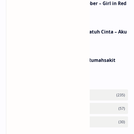
Lirik Lagu We Fell In Love In October – Girl in Red
/ Terjemahan Arti dan Makna
Lirik dan Makna Lagu Ceritanya Jatuh Cinta – Aku
Jeje
Lirik dan Makna Lagu Panasea – Rumahsakit
Labels