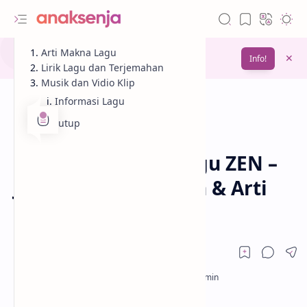
Gunakan fitur
Arti Makna Lagu
Bookmark
untuk menyimpan
Info!
bacaanmu di lain waktu
Lirik Lagu dan Terjemahan
Musik dan Vidio Klip
Informasi Lagu
Penutup
Analisis
Lagu
Beranda
Lirik dan Makna Lagu ZEN –
JENNIE (Terjemahan & Arti
Lengkap)