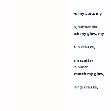
[Chorus]
Nobody gon' move my soul, gon' move my aura, my
matter
Tak ada yang bisa goyang jiwaku, aura ku, substansiku
Nobody gon' move my light, gon' touch my glow, my
matter
Tak ada yang bisa goyang cahayaku, sentuh kilau ku,
substansiku
Nobody gon', all this power make them scatter
Tak ada yang bisa, power ini bikin mereka bubar
No, nobody gon' touch my soul, gon' match my glow,
like
Tidak, tak ada yang bisa sentuh jiwaku, saingi kilau ku,
seperti
I dare you (Hey)
Aku tantang kamu (Hey)