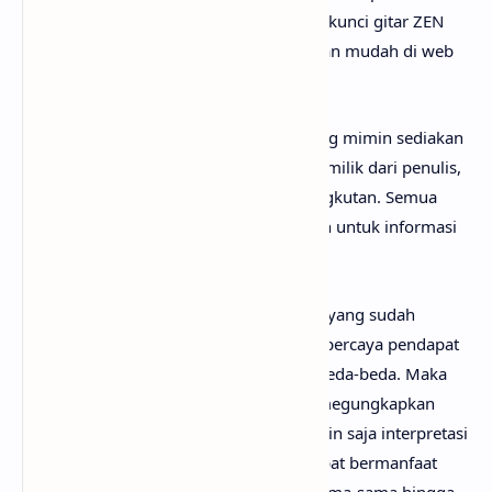
media online lainnya. Begitu juga untuk kunci gitar ZEN
chord
, kamu bisa menemukannya dengan mudah di web
sebelah.
Perlu diketahui bahwa lirik lagu ZEN yang mimin sediakan
sepenuhnya menjadi hak cipta atau hak milik dari penulis,
artis, band dan label musik yang bersangkutan. Semua
materi yang dipaparkan hanya bertujuan untuk informasi
dan edukasi.
Mungkin kamu tidak setuju dengan apa yang sudah
anaksenja.com
jabarkan, karena mimin percaya pendapat
serta pengetahuan setiap orang itu berbeda-beda. Maka
dari itu, mimin persilakan kamu untuk megungkapkan
pendapatmu di kolom komentar. Mungkin saja interpretasi
lagu ZEN darimu jauh lebih baik dan dapat bermanfaat
bagi yang lainnya. Mari kita bahas bersama-sama hingga