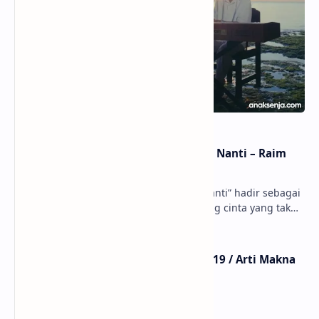
Lirik dan Makna Lagu Dunia Yang Nanti – Raim
Laode
anaksenja.com – Lagu “Dunia Yang Nanti” hadir sebagai
ungkapan perasaan yang jujur tentang cinta yang tak
selalu bisa dimiliki. Mengangkat kisah du…
Lirik Lagu Mistikus Cinta – Dewa 19 / Arti Makna
dan MV