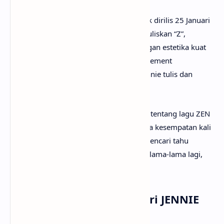
Video musik arahan legenda Cho Gi-Seok dirilis 25 Januari
2025 setelah
countdown
Instagram bertuliskan “Z”,
menampilkan JENNIE mendominasi dengan estetika kuat
dan koreografi tajam. “ZEN ” menjadi statement
kepercayaan diri di album Ruby yang Jennie tulis dan
produksi sendiri.
Mungkin kamu sudah sangat penasaran tentang lagu ZEN
artinya apa? Tak perlu galau, karena pada kesempatan kali
ini
anaksenja.com
akan menemanimu mencari tahu
maksud lagu ZEN dari JENNIE. Tanpa berlama-lama lagi,
mari kita mulai pembahasannya!
Arti Makna Lagu ZEN dari JENNIE