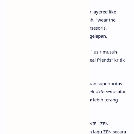
Verse
2 gambarkan ketahanan: "thick skin layered like
chains" simbol lapisan pertahanan mewah, "wear the
pressure on my neck" ubah beban jadi aksesoris,
"midnight bloom" metafor tumbuh di kegelapan.
Bridge
eskalasi: "shoo shoo freeze/gleam" usir musuh
sambil bersinar, "money cannot buy no real friends" kritik
palsu, "one hunnid" (100% real).
Secara keseluruhan, ZEN adalah pernyataan superioritas
spiritual dan mental, di mana uang tak beli
sixth sense
atau
real friends
, dan tekanan justru bikin
glow
lebih terang
seperti
midnight bloom
.
Setelah mengetahui apa makna lagu JENNIE - ZEN,
mungkin kamu juga ingin tau terjemahan lagu ZEN secara