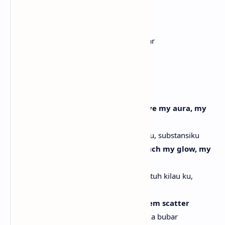
Fire aura quiets chatter
Aura api membungkam obrolan
Shoo, shoo, shoo, I make 'em scatter
Shoo, shoo, shoo, aku buat mereka bubar
They can't move my matter
Mereka tak bisa goyang substansiku
[Chorus]
Nobody gon' move my soul, gon' move my aura, my
matter
Tak ada yang bisa goyang jiwaku, aura ku, substansiku
Nobody gon' move my light, gon' touch my glow, my
matter
Tak ada yang bisa goyang cahayaku, sentuh kilau ku,
substansiku
Nobody gon', all this power make them scatter
Tak ada yang bisa, power ini bikin mereka bubar