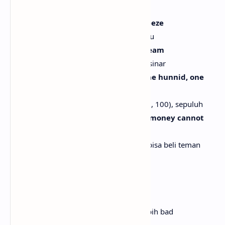
[Bridge]
Shoo, shoo, shoo, shoo, shoo, shoo, freeze
Shoo, shoo, shoo, shoo, shoo, shoo, beku
Shoo, shoo, shoo, shoo, shoo, shoo, gleam
Shoo, shoo, shoo, shoo, shoo, shoo, bersinar
Shoo, shoo, shoo, shoo, shoo, shoo (One hunnid, one
hunnid), ten
Shoo, shoo, shoo, shoo, shoo, shoo (100, 100), sepuluh
Shoo, shoo, shoo, shoo (One hunnid), money cannot
buy no real friends
Shoo, shoo, shoo, shoo (100), uang tak bisa beli teman
sejati
[Pre-Chorus]
Baddest, they can't make me badder
Paling bad, mereka tak bisa bikin aku lebih bad