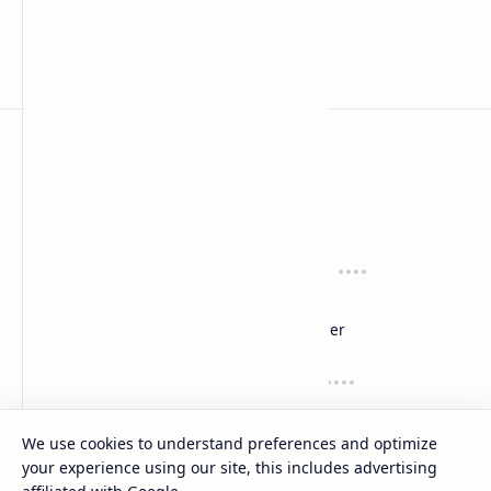
anaksenja.com
Mengindahkan dunia dengan sastra
Tentang
Regulasi
About
Privacy
Sitemap
Disclaimer
Layanan
Suport
Contact
Dana
Kirim Karyamu!
Saweria
We use cookies to understand preferences and optimize
Trakteer
your experience using our site, this includes advertising