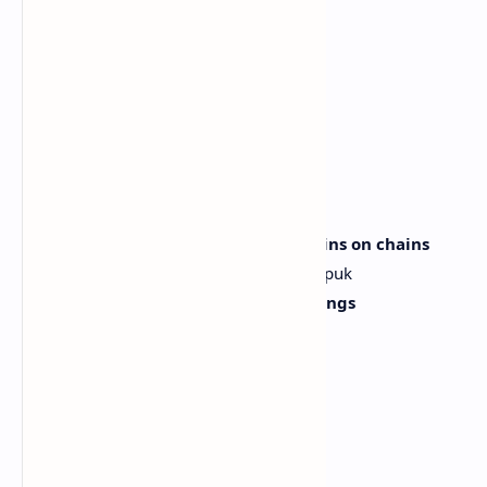
[Post-Chorus]
(Ah, ah) Shake me
(Ah, ah) Goyang aku
(Ah, ah) Hey
(Ah, ah) Hey
[Verse 2]
Thick skin layered like chains on chains on chains
Kulit tebal berlapis seperti rantai bertumpuk
Wear the pressure on my neck and rings
Pakai tekanan di leher dan cincinku
Rain, midnight bloom
Hujan, mekar tengah malam
In the dark, I grew
Di kegelapan, aku tumbuh