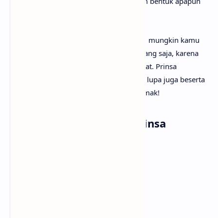
berani mengekspresikan perasaan dalam bentuk apapun
yang bisa dijangkau.
Setelah mengetahui makna lagu Laguku, mungkin kamu
ingin segera menyanyikan lagunya? Tenang saja, karena
anaksenja
sudah menyediakan Ungu feat. Prinsa
Mandagie - Laguku lirik lengkapnya. Tak lupa juga beserta
musik dan vidio klipnya. Selamat menyimak!
Lirik Lagu Ungu feat. Prinsa
Mandagie - Laguku
Mungkinkah kau tahu
Rasa cinta yang kini membara
Dan masih tersimpan
Dalam lubuk jiwa