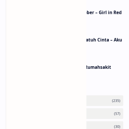
Lirik Lagu We Fell In Love In October – Girl in Red
/ Terjemahan Arti dan Makna
Lirik dan Makna Lagu Ceritanya Jatuh Cinta – Aku
Jeje
Lirik dan Makna Lagu Panasea – Rumahsakit
Labels