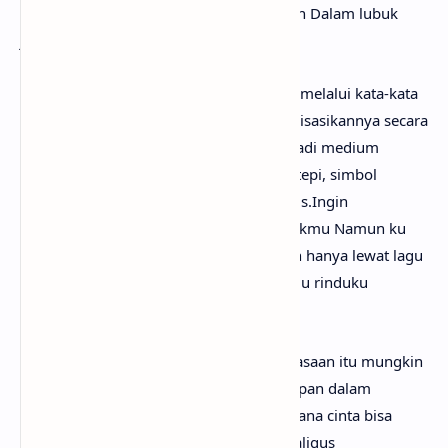
yang kini membara Dan masih tersimpan Dalam lubuk
jiwa
Tokoh lirik berniat menyatakan cintanya melalui kata-kata
mesra, tetapi merasa tak mampu merealisasikannya secara
langsung. Oleh karena itu, lagu ini menjadi medium
pernyataan cinta dan rindu yang tak bertepi, simbol
ungkapan hati yang paling jujur dan tulus.Ingin
kunyatakan Lewat kata yang mesra untukmu Namun ku
tak kuasa Untuk melakukannya Mungkin hanya lewat lagu
ini Akan kunyatakan rasa Cintaku padamu rinduku
padamu Tak bertepi
Ada keraguan dan ketakutan bahwa perasaan itu mungkin
takkan pernah terucapkan, hanya tersimpan dalam
khayalan indah. Ini menjelaskan bagaimana cinta bisa
menjadi sesuatu yang indah namun sekaligus