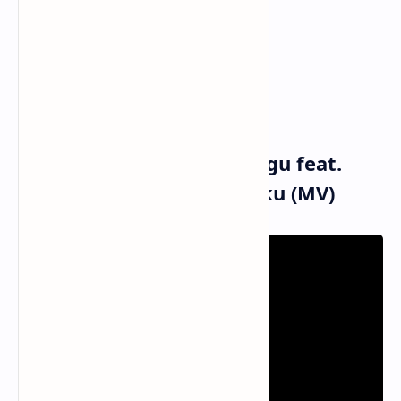
Inginkan kamu
Sebagai tanda betapa aku
Sebagai tanda betapa aku
Inginkan kamu
Musik dan Vidio Klip Ungu feat.
Prinsa Mandagie - Laguku (MV)