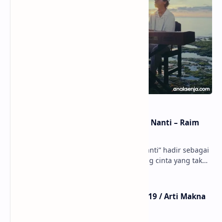
Lirik dan Makna Lagu Dunia Yang Nanti – Raim
Laode
anaksenja.com – Lagu “Dunia Yang Nanti” hadir sebagai
ungkapan perasaan yang jujur tentang cinta yang tak
selalu bisa dimiliki. Mengangkat kisah du…
Lirik Lagu Mistikus Cinta – Dewa 19 / Arti Makna
dan MV