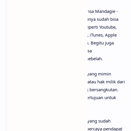
Untuk link download lagu Ungu feat. Prinsa Mandagie -
Laguku mp3, tidak perlu ya? Karena lagunya sudah bisa
dinikmati secara gratis di mana-mana, seperti Youtube,
Spotify, Resso, Joox, SoundCloud, Deezer, iTunes, Apple
Music dan pemutar media online lainnya. Begitu juga
untuk kunci gitar Laguku
chord
, kamu bisa
menemukannya dengan mudah di web sebelah.
Perlu diketahui bahwa lirik lagu Laguku yang mimin
sediakan sepenuhnya menjadi hak cipta atau hak milik dari
penulis, artis, band dan label musik yang bersangkutan.
Semua materi yang dipaparkan hanya bertujuan untuk
informasi dan edukasi.
Mungkin kamu tidak setuju dengan apa yang sudah
anaksenja.com
jabarkan, karena mimin percaya pendapat