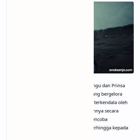
anaksenja.com
– Lagu "Laguku" dari Ungu dan Prinsa
Mandagie menyatakan perasaan cinta yang bergelora
dalam lubuk hati yang terdalam, namun terkendala oleh
ketidakmampuan untuk mengungkapkannya secara
langsung. Melalui lagu ini, tokoh lirik mencoba
menyampaikan rasa cintanya yang tak terhingga kepada
seseorang yang sangat diinginkan.