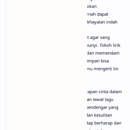
membelenggu ketika tak dapat diekspresikan
langsung.Haruskah semua ini Takkan pernah dapat
terucapkan Dan selalu tersimpan Dalam khayalan indah
Lagu ini juga menyiratkan keinginan kuat agar sang
kekasih mengerti perasaan yang tersembunyi. Tokoh lirik
merasa berada dalam posisi menunggu dan memendam
cinta, berharap suatu saat rasa yang tersimpan bisa
dipahami.Bagaimanakah cara? Agar dirimu mengerti Ini
ku disini Tengah memendam cinta
Secara keseluruhan, Laguku adalah ungkapan cinta dalam
diam yang diharapkan dapat tersampaikan lewat lagu
sebagai suara hati. Lagu ini menyentuh pendengar yang
mungkin merasakan cinta tersembunyi dan kesulitan
mengungkapkannya, mengajak untuk tetap berharap dan