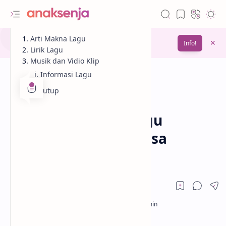
Gunakan fitur
Arti Makna Lagu
Bookmark
untuk menyimpan
Info!
bacaanmu di lain waktu
Lirik Lagu
Musik dan Vidio Klip
Informasi Lagu
Penutup
Analisis
Lagu
Beranda
Lirik dan Makna Lagu
Laguku – Ungu, Prinsa
Mandagie