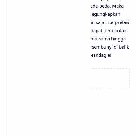
serta pengetahuan setiap orang itu berbeda-beda. Maka
dari itu, mimin persilakan kamu untuk megungkapkan
pendapatmu di kolom komentar. Mungkin saja interpretasi
lagu Laguku darimu jauh lebih baik dan dapat bermanfaat
bagi yang lainnya. Mari kita bahas bersama-sama hingga
menemukan makna sebenarnya yang tersembunyi di balik
lirik lagu Laguku dari Ungu feat. Prinsa Mandagie!