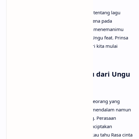
Mungkin kamu sudah sangat penasaran tentang lagu
Laguku artinya apa? Tak perlu galau, karena pada
kesempatan kali ini
anaksenja.com
akan menemanimu
mencari tahu maksud lagu Laguku dari Ungu feat. Prinsa
Mandagie. Tanpa berlama-lama lagi, mari kita mulai
pembahasannya!
Arti Makna Lagu Laguku dari Ungu
feat. Prinsa Mandagie
Lirik lagu Laguku menceritakan dilema seorang yang
merasakan cinta yang begitu besar dan mendalam namun
sulit untuk diungkapkan secara langsung. Perasaan
tersebut disimpan rapat dalam jiwa, menciptakan
kerinduan yang membara.Mungkinkah kau tahu Rasa cinta