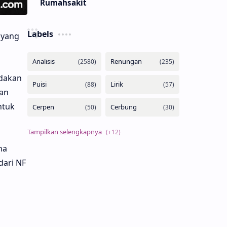
Rumahsakit
Labels
 yang
dakan
nan
ntuk
na
ari NF