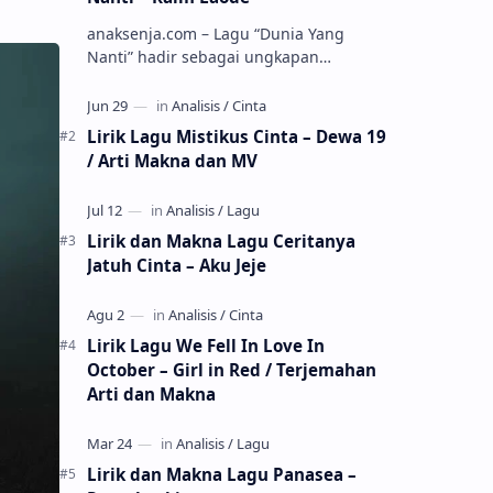
anaksenja.com – Lagu “Dunia Yang
Nanti” hadir sebagai ungkapan
perasaan yang jujur tentang cinta yang
tak selalu bisa dimiliki. Mengangkat
kisah du…
Lirik Lagu Mistikus Cinta – Dewa 19
/ Arti Makna dan MV
Lirik dan Makna Lagu Ceritanya
Jatuh Cinta – Aku Jeje
Lirik Lagu We Fell In Love In
October – Girl in Red / Terjemahan
Arti dan Makna
Lirik dan Makna Lagu Panasea –