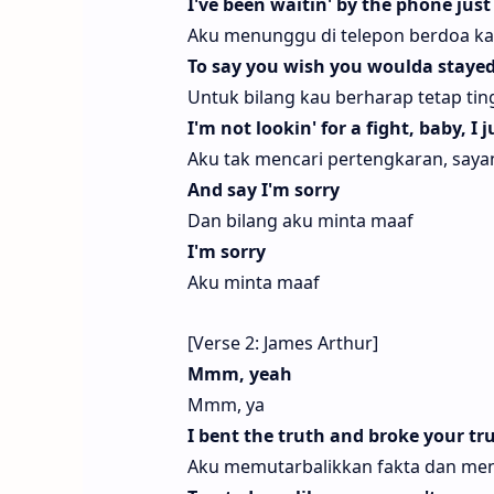
I've been waitin' by the phone just
Aku menunggu di telepon berdoa k
To say you wish you woulda stayed
Untuk bilang kau berharap tetap ti
I'm not lookin' for a fight, baby, I 
Aku tak mencari pertengkaran, sayan
And say I'm sorry
Dan bilang aku minta maaf
I'm sorry
Aku minta maaf
[Verse 2: James Arthur]
Mmm, yeah
Mmm, ya
I bent the truth and broke your t
Aku memutarbalikkan fakta dan m