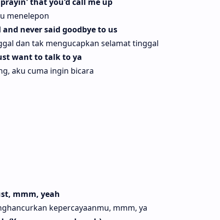
 prayin' that you'd call me up
au menelepon
 and never said goodbye to us
nggal dan tak mengucapkan selamat tinggal
just want to talk to ya
g, aku cuma ingin bicara
rust, mmm, yeah
enghancurkan kepercayaanmu, mmm, ya