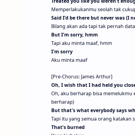
Treated you like you weren't enou
Memperlakukanmu seolah tak cukup
Said I'd be there but never was (I
Bilang akan ada tapi tak pernah da
But I'm sorry, hmm
Tapi aku minta maaf, hmm
I'm sorry
Aku minta maaf
[Pre-Chorus: James Arthur]
Oh, I wish that I had held you clo
Oh, aku berharap bisa memelukmu 
berharap)
But that's what everybody says when
Tapi itu yang semua orang katakan 
That's burned