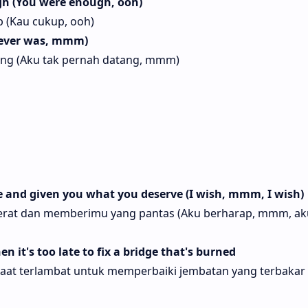
gh (You were enough, ooh)
 (Kau cukup, ooh)
 never was, mmm)
tang (Aku tak pernah datang, mmm)
se and given you what you deserve (I wish, mmm, I wish)
erat dan memberimu yang pantas (Aku berharap, mmm, ak
 it's too late to fix a bridge that's burned
saat terlambat untuk memperbaiki jembatan yang terbakar