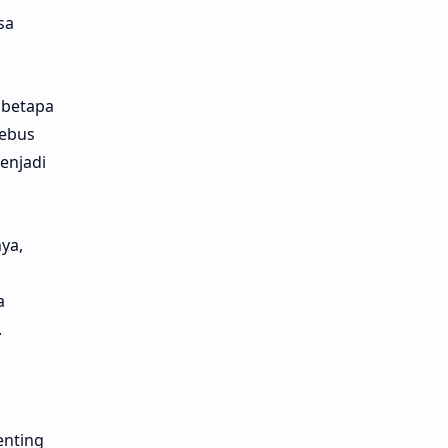
sa
 betapa
nebus
enjadi
ya,
a
.
enting