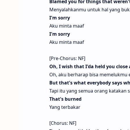
Blamed you for things that weren't
Menyalahkanmu untuk hal yang buk
I'm sorry
Aku minta maaf
I'm sorry
Aku minta maaf
[Pre-Chorus: NF]
Oh, I wish that I'da held you clos
Oh, aku berharap bisa memelukmu 
But that's what everybody says when
Tapi itu yang semua orang katakan 
That's burned
Yang terbakar
[Chorus: NF]