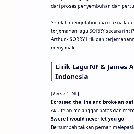
dari proses penyembuhan dan pert
Setelah mengetahui apa makna lagu 
terjemahan lagu SORRY secara rinci?
Arthur - SORRY lirik dan terjemahann
menyimak!
Lirik Lagu NF & James 
Indonesia
[Verse 1: NF]
I crossed the line and broke an oa
Aku telah melanggar batas dan mem
Swore I would never let you go
Bersumpah takkan pernah melepa