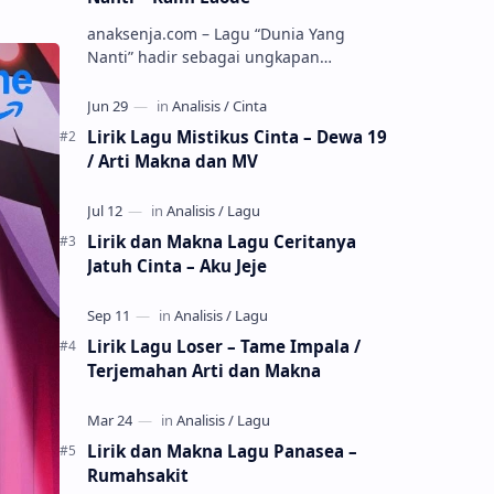
anaksenja.com – Lagu “Dunia Yang
Nanti” hadir sebagai ungkapan
perasaan yang jujur tentang cinta yang
tak selalu bisa dimiliki. Mengangkat
kisah du…
Lirik Lagu Mistikus Cinta – Dewa 19
/ Arti Makna dan MV
Lirik dan Makna Lagu Ceritanya
Jatuh Cinta – Aku Jeje
Lirik Lagu Loser – Tame Impala /
Terjemahan Arti dan Makna
Lirik dan Makna Lagu Panasea –
Rumahsakit