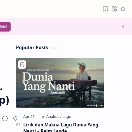
Info!
Popular Posts
.
p)
Lirik dan Makna Lagu Dunia Yang
Nanti – Raim Laode