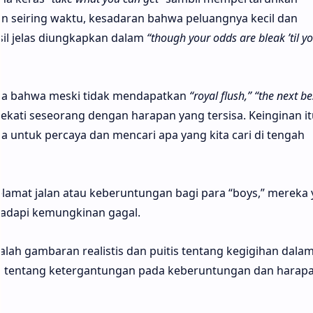
 seiring waktu, kesadaran bahwa peluangnya kecil dan
il jelas diungkapkan dalam
“though your odds are bleak ’til y
ima bahwa meski tidak mendapatkan
“royal flush,” “the next be
ati seseorang dengan harapan yang tersisa. Keinginan it
untuk percaya dan mencari apa yang kita cari di tengah
selamat jalan atau keberuntungan bagi para “boys,” mereka
adapi kemungkinan gagal.
dalah gambaran realistis dan puitis tentang kegigihan dala
ksi tentang ketergantungan pada keberuntungan dan harap