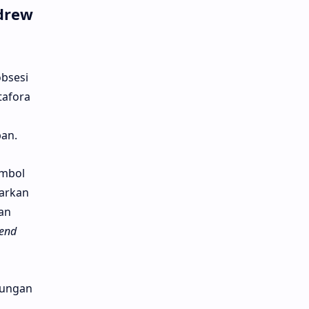
ndrew
obsesi
tafora
pan.
imbol
garkan
an
 end
tungan