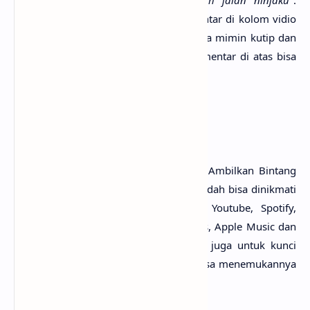
Terimaka­sih buat yang sudah berkomen­tar di kolom vidio
klip­nya, dan mohon untuk kesediaan­nya mimin kutip dan
sedi­kit edit. Semo­ga dari bebera­pa komen­tar di atas bisa
bermanfa­at untuk kita semua. :)
Penutup
Untuk link downlo­ad lagu Sal Pria­di - Ambil­kan Bin­tang
mp3, tidak perlu ya? Kare­na lagu­nya sudah bisa dinikma­ti
seca­ra gra­tis di mana-mana, seper­ti Youtu­be, Spo­tify,
Resso, Joox, SoundClo­ud, Dee­zer, iTu­nes, Apple Music dan
pemu­tar media onli­ne lain­nya. Begi­tu juga untuk kunci
gitar Ambil­kan Bin­tang chord, kamu bisa menemukan­nya
dengan mudah di web sebe­lah.