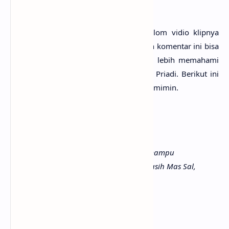
Netizen
Ada bebera­pa komen­tar neti­zen di kolom vidio klip­nya
yang cukup menyi­ta perhati­an. Mung­kin komen­tar ini bisa
menam­bah referen­si kita semua untuk lebih memaha­mi
makna lirik Ambil­kan Bin­tang milik Sal Pria­di. Beri­kut ini
bebera­pa kuti­pan yang menja­di soro­tan mimin.
@triyuniar_ty3623
"Lagi-lagi, karyamu sederhana tapi mampu
membangun megah hatiku. Terima kasih Mas Sal,
sehat-sehat ya sekeluarga ❤️"