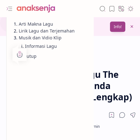
Gunakan fitur
Arti Makna Lagu
Bookmark
untuk menyimpan
Info!
bacaanmu di lain waktu
Lirik Lagu dan Terjemahan
Musik dan Vidio Klip
Informasi Lagu
Penutup
Analisis
Lagu
Beranda
Lirik dan Makna Lagu The
Hand – Annabelle Dinda
(Terjemahan & Arti Lengkap)