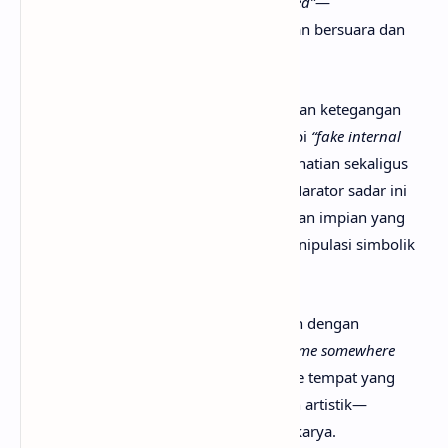
soapbox, just hoping I seem underwhelmed”
—
menggambarkan konflik antara keinginan bersuara dan
rasa takut atau keraguan diri.
Chorus
kedua dan
bridge
memperkenalkan ketegangan
internal: lagu bukan sekadar amarah, tapi
“fake internal
tension”
yang dipakai untuk menarik perhatian sekaligus
melihat batas-batas yang bisa dilewati. Narator sadar ini
bukan pernyataan yang mutlak, melainkan impian yang
Tuhan berikan, sekaligus bagian dari manipulasi simbolik
untuk mendapatkan panggung.
Chorus
terakhir dan
outro
menyimpulkan dengan
permintaan agar
“sweep me up and take me somewhere
higher,”
sebuah harapan untuk dibawa ke tempat yang
lebih tinggi—baik secara rohani maupun artistik—
menandakan pencarian elevasi diri dan karya.