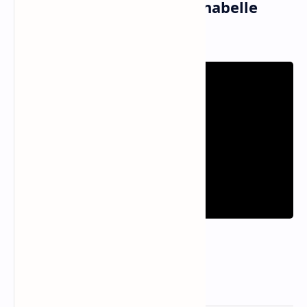
Musik dan Vidio Klip Annabelle
Dinda - The Hand (MV)
Informasi Lagu The Hand
Artis
Annabelle Dinda