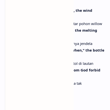
[Chorus]
The hand, the pen, the writing again, the wind
around the willow
Tangan, pena, menulis lagi, angin di sekitar pohon willow
The felt, the ice, the passage of time, the melting
down the window
Perasaan, es, perjalanan waktu, mencairnya jendela
The now, the then, the thinking of "when," the bottle
in the ocean
Sekarang, dulu, memikirkan "kapan," botol di lautan
The strike, the pause, the message from God forbid
she shows emotion
Serangan, jeda, pesan dari Tuhan agar dia tak
menunjukkan emosi
[Bridge]
This isn't rage, it's worth a mention