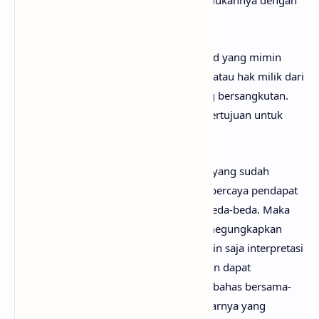
gitar The Hand chord, kamu bisa menemukannya dengan
mudah di web sebelah.
Perlu diketahui bahwa lirik lagu The Hand yang mimin
sediakan sepenuhnya menjadi hak cipta atau hak milik dari
penulis, artis, band dan label musik yang bersangkutan.
Semua materi yang dipaparkan hanya bertujuan untuk
informasi dan edukasi.
Mungkin kamu tidak setuju dengan apa yang sudah
anaksenja.com
jabarkan, karena mimin percaya pendapat
serta pengetahuan setiap orang itu berbeda-beda. Maka
dari itu, mimin persilakan kamu untuk megungkapkan
pendapatmu di kolom komentar. Mungkin saja interpretasi
lagu The Hand darimu jauh lebih baik dan dapat
bermanfaat bagi yang lainnya. Mari kita bahas bersama-
sama hingga menemukan makna sebenarnya yang