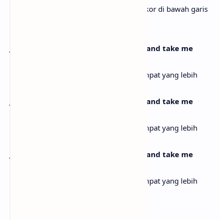
Tangan, dorongan, lembah, lompatan, skor di bawah garis
[Outro]
Just sweep me up, just sweep me up and take me
somewhere higher
Angkat aku, angkat aku dan bawa ke tempat yang lebih
tinggi
Just sweep me up, just sweep me up and take me
somewhere higher
Angkat aku, angkat aku dan bawa ke tempat yang lebih
tinggi
Just sweep me up, just sweep me up and take me
somewhere higher
Angkat aku, angkat aku dan bawa ke tempat yang lebih
tinggi