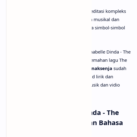
Secara keseluruhan, The Hand adalah meditasi kompleks
soal proses kreatif, identitas, ketegangan musikal dan
spiritual, serta pencarian makna di antara simbol-simbol
kehidupan dan seni yang berlapis.
Setelah mengetahui apa makna lagu Annabelle Dinda - The
Hand, mungkin kamu juga ingin tau terjemahan lagu The
Hand secara rinci? Tenang saja, karena
anaksenja
sudah
menyediakan Annabelle Dinda - The Hand lirik dan
terjemahannya. Tak lupa juga beserta musik dan vidio
klipnya. Selamat menyimak!
Lirik Lagu Annabelle Dinda - The
Hand dengan Terjemahan Bahasa
Indonesia