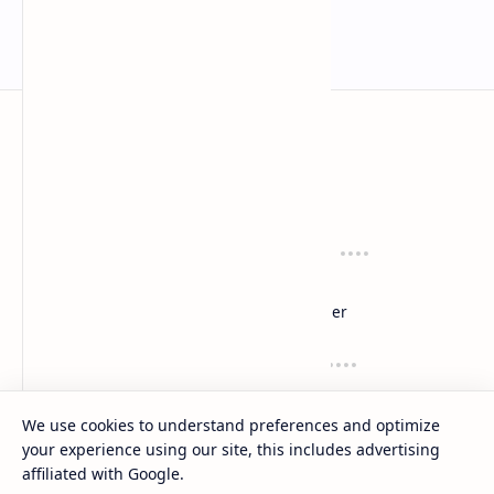
anaksenja.com
Mengindahkan dunia dengan sastra
Tentang
Regulasi
About
Privacy
Sitemap
Disclaimer
Layanan
Suport
Contact
Dana
Kirim Karyamu!
Saweria
We use cookies to understand preferences and optimize
Trakteer
your experience using our site, this includes advertising
affiliated with Google.