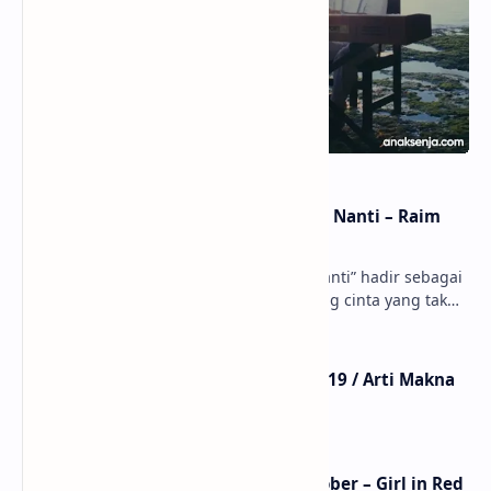
Lirik dan Makna Lagu Dunia Yang Nanti – Raim
Laode
anaksenja.com – Lagu “Dunia Yang Nanti” hadir sebagai
ungkapan perasaan yang jujur tentang cinta yang tak
selalu bisa dimiliki. Mengangkat kisah du…
Lirik Lagu Mistikus Cinta – Dewa 19 / Arti Makna
dan MV
Lirik Lagu We Fell In Love In October – Girl in Red