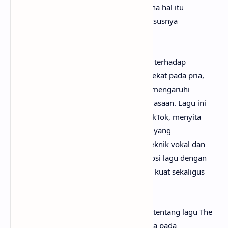
manusia memandang seni dan bagaimana hal itu
mempengaruhi representasi gender, khususnya
perempuan.
Dalam lagu ini, Dinda mengangkat kritik terhadap
stereotip dan pola narasi yang biasa melekat pada pria,
serta bagaimana gambaran tersebut memengaruhi
hubungan emosional dan dinamika kekuasaan. Lagu ini
mulai dikenal luas setelah di
preview
di TikTok, menyita
perhatian jutaan penonton dengan vidio yang
menunjukkan upaya Dinda menguasai teknik vokal dan
kontrol napas untuk menyampaikan emosi lagu dengan
kuat. Lagu ini adalah narasi pribadi yang kuat sekaligus
refleksi sosial yang mendalam.
Mungkin kamu sudah sangat penasaran tentang lagu The
Hand artinya apa? Tak perlu galau, karena pada