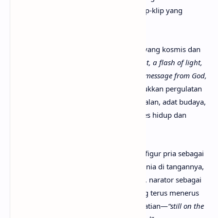
dramatis tanpa isi yang dalam, hanya klip-klip yang
dianggap membuktikan keberadaannya.
Chorus
dipenuhi dengan citra-citra kuat yang kosmis dan
simbolik:
“a hand, a spike, a physical fight, a flash of light,
a curtain,”
dan lebih jauh menyentuh
“a message from God,
a son, a Holy Father.”
Barisan ini menunjukkan pergulatan
antara dunia fisik, waktu yang terus berjalan, adat budaya,
dan spiritualitas yang menyelimuti proses hidup dan
berkarya.
Verse
kedua mengulang bayang-bayang figur pria sebagai
pelaut dan koboi yang menempatkan dunia di tangannya,
seakan ia pencipta segalanya. Di sisi lain, narator sebagai
wanita merasakan kebisingan suara yang terus menerus
dan berharap tidak terlalu menarik perhatian—
“still on the