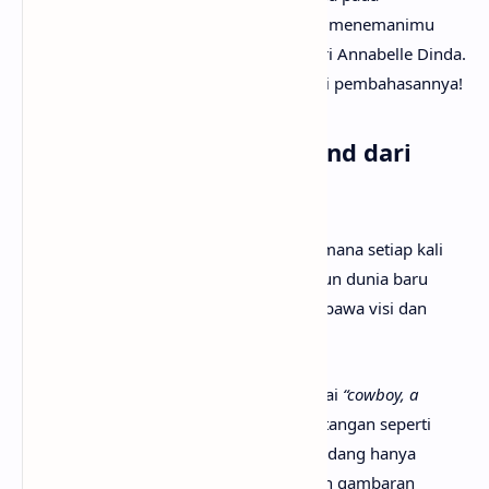
kesempatan kali ini
anaksenja.com
akan menemanimu
mencari tahu maksud lagu The Hand dari Annabelle Dinda.
Tanpa berlama-lama lagi, mari kita mulai pembahasannya!
Arti Makna Lagu The Hand dari
Annabelle Dinda
Lirik lagu The Hand menceritakan bagaimana setiap kali
seorang pria menulis lagu, ia membangun dunia baru
seolah penjelajah atau pionir yang membawa visi dan
kisahnya ke dunia.
Pada
verse
pertama, digambarkan sebagai
“cowboy, a
sailor,”
pria memegang dunia di telapak tangan seperti
pelopor pertama. Namun perilakunya kadang hanya
sebatas
“loud movie trailer,”
menampilkan gambaran