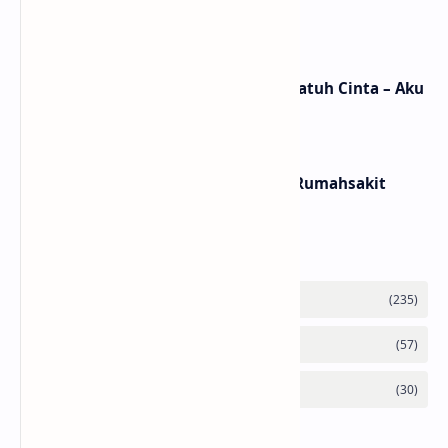
/ Terjemahan Arti dan Makna
Lirik dan Makna Lagu Ceritanya Jatuh Cinta – Aku
Jeje
Lirik dan Makna Lagu Panasea – Rumahsakit
Labels