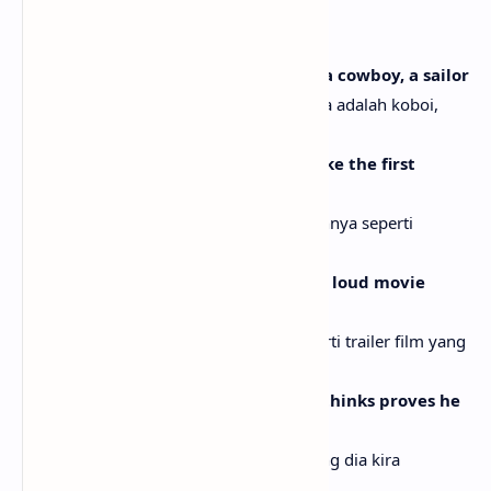
[Verse 1]
Every time a guy writes a song, he's a cowboy, a sailor
Setiap kali seorang pria menulis lagu, dia adalah koboi,
seorang pelaut
Playing with the world in his palm like the first
pioneer
Bermain dengan dunia di telapak tangannya seperti
pelopor pertama
Every time he opens his mouth, it's a loud movie
trailer
Setiap kali dia membuka mulut, itu seperti trailer film yang
keras
Clipping every image and sound he thinks proves he
was here
Memotong setiap gambar dan suara yang dia kira
membuktikan keberadaannya