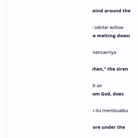
[Chorus]
A hand, a spike, a physical fight, the wind around the
willow
Tangan, paku, pertarungan fisik, angin di sekitar willow
A toll, a tithe, the passage of time, the melting down
the window
Biaya, persembahan, perjalanan waktu, mencairnya
jendela
The now, the then, the thinking of "when," the siren
in the water
Sekarang, dulu, berpikir "kapan," sirene di air
The strike, the pause, the message from God, does
that make me His daughter?
Serangan, jeda, pesan dari Tuhan, apakah itu membuatku
anak-Nya?
A hand, a shove, a valley, a jump, a score under the
wire