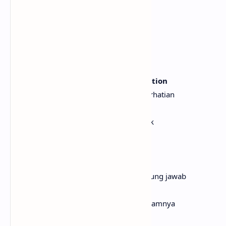
Ini bukan kemarahan, layak disebut
This is a fake internal tension
Ini ketegangan palsu dalam diri
Sometimes, I spread out one opinion
Kadang aku sebarkan pendapat
And stand on its back to gauge attention
Dan berdiri di atasnya untuk mencari perhatian
This isn't rage, it's too specific
Ini bukan kemarahan, tapi terlalu spesifik
I like to hate symbolic limits
Aku suka membenci batasan simbolik
This is no statement, I'm complicit
Ini bukan pernyataan, aku ikut bertanggung jawab
This is a dream, God put me in it
Ini mimpi, Tuhan menempatkanku di dalamnya