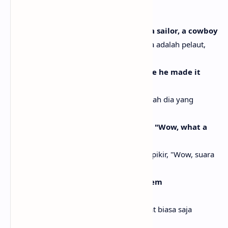
[Verse 2]
Every time a guy writes a song, he's a sailor, a cowboy
Setiap kali seorang pria menulis lagu, dia adalah pelaut,
koboi
Holding out the world in his palm like he made it
himself
Megang dunia di telapak tangannya seolah dia yang
membuatnya sendiri
Every time I open my mouth, I think, "Wow, what a
loud noise"
Setiap kali aku membuka mulut, aku berpikir, "Wow, suara
yang sangat keras"
Still on the soapbox, just hoping I seem
underwhelmed
Masih di mimbar, hanya berharap terlihat biasa saja