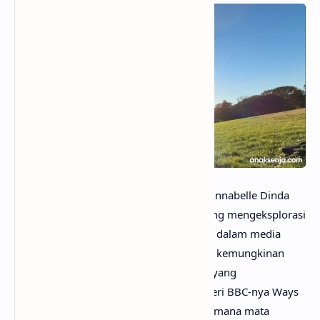
anaksenja.com
– Lagu The Hand oleh Annabelle Dinda
adalah sebuah karya
folk-rock
akustik yang mengeksplorasi
bagaimana pria sering kali digambarkan dalam media
seperti film, buku, dan acara TV. Lagu ini kemungkinan
besar mencerminkan konsep
male gaze
yang
diperkenalkan oleh John Berger dalam seri BBC-nya Ways
of Seeing (1972), yang membahas bagaimana mata