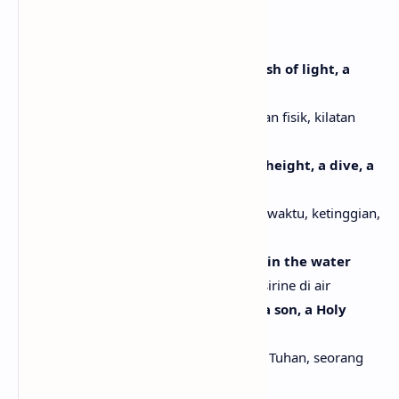
[Chorus]
A hand, a spike, a physical fight, a flash of light, a
curtain
Sebuah tangan, sebuah paku, pertarungan fisik, kilatan
cahaya, tirai
A toll, a tithe, the passage of time, a height, a dive, a
burden
Sebuah biaya, persembahan, perjalanan waktu, ketinggian,
loncatan, beban
A girl, a night, a typical type, a siren in the water
Seorang gadis, malam, tipe yang biasa, sirine di air
A scroll, a nod, a message from God, a son, a Holy
Father
Sebuah gulungan, anggukan, pesan dari Tuhan, seorang
anak laki-laki, Bapa Suci