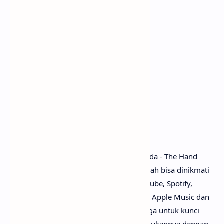
Dirilis
7 November 2025
Album
-
Genre
Rock
Lisensi
-
Ditulis
Annabelle Dinda
Penutup
Untuk link download lagu Annabelle Dinda - The Hand
mp3, tidak perlu ya? Karena lagunya sudah bisa dinikmati
secara gratis di mana-mana, seperti Youtube, Spotify,
Resso, Joox, SoundCloud, Deezer, iTunes, Apple Music dan
pemutar media online lainnya. Begitu juga untuk kunci