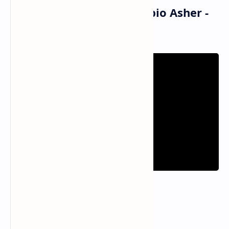
Musik dan Vidio Klip Fabio Asher -
Palsu (MV)
Informasi Lagu Palsu
Artis
Fabio Asher