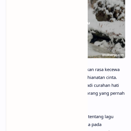
anaksenja.com
– Lagu Palsu mengisahkan rasa kecewa
dan penyesalan mendalam akibat pengkhianatan cinta.
Dengan lirik penuh emosi, lagu ini menjadi curahan hati
seseorang yang merasa dikhianati oleh orang yang pernah
dijanjikan setia.
Mungkin kamu sudah sangat penasaran tentang lagu
Palsu artinya apa? Tak perlu galau, karena pada