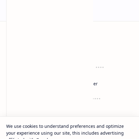
anaksenja.com
Mengindahkan dunia dengan sastra
Tentang
Regulasi
About
Privacy
Sitemap
Disclaimer
Layanan
Suport
Contact
Dana
Kirim Karyamu!
Saweria
Trakteer
We use cookies to understand preferences and optimize
your experience using our site, this includes advertising
2020 -
2026
‧
Anak Senja
‧ All rights reserved.
©