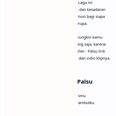
rasa kecewa akibat pengkhianatan cinta. Lagu ini
menyuarakan perasaan pilu, penyesalan, dan kesadaran
akan kenyataan pahit, menjadi refleksi emosi bagi siapa
saja yang pernah mengalami luka hati serupa.
Setelah mengetahui makna lagu Palsu, mungkin kamu
ingin segera menyanyikan lagunya? Tenang saja, karena
anaksenja
sudah menyediakan Fabio Asher - Palsu lirik
lengkapnya. Tak lupa juga beserta musik dan vidio klipnya.
Selamat menyimak!
Lirik Lagu Fabio Asher - Palsu
Waktu itu pernah terucap dari bibir manismu
T'lah berjanji kan setia hingga memutih rambutku