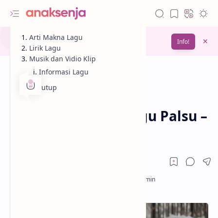
Gunakan fitur
Arti Makna Lagu
Bookmark
untuk menyimpan
Info!
bacaanmu di lain waktu
Lirik Lagu
Musik dan Vidio Klip
Informasi Lagu
Penutup
Analisis
Lagu
Beranda
Lirik dan Makna Lagu Palsu –
Fabio Asher