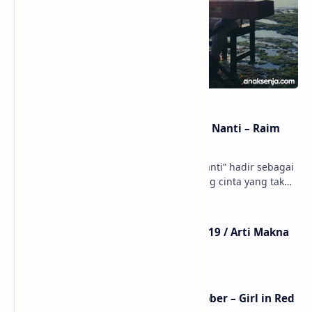
Lirik dan Makna Lagu Dunia Yang Nanti – Raim
Laode
anaksenja.com – Lagu “Dunia Yang Nanti” hadir sebagai
ungkapan perasaan yang jujur tentang cinta yang tak
selalu bisa dimiliki. Mengangkat kisah du…
Lirik Lagu Mistikus Cinta – Dewa 19 / Arti Makna
dan MV
Lirik Lagu We Fell In Love In October – Girl in Red