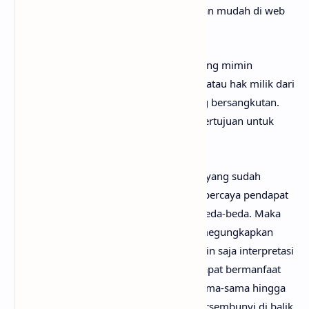
chord
, kamu bisa menemukannya dengan mudah di web
sebelah.
Perlu diketahui bahwa lirik lagu Palsu yang mimin
sediakan sepenuhnya menjadi hak cipta atau hak milik dari
penulis, artis, band dan label musik yang bersangkutan.
Semua materi yang dipaparkan hanya bertujuan untuk
informasi dan edukasi.
Mungkin kamu tidak setuju dengan apa yang sudah
anaksenja.com
jabarkan, karena mimin percaya pendapat
serta pengetahuan setiap orang itu berbeda-beda. Maka
dari itu, mimin persilakan kamu untuk megungkapkan
pendapatmu di kolom komentar. Mungkin saja interpretasi
lagu Palsu darimu jauh lebih baik dan dapat bermanfaat
bagi yang lainnya. Mari kita bahas bersama-sama hingga
menemukan makna sebenarnya yang tersembunyi di balik