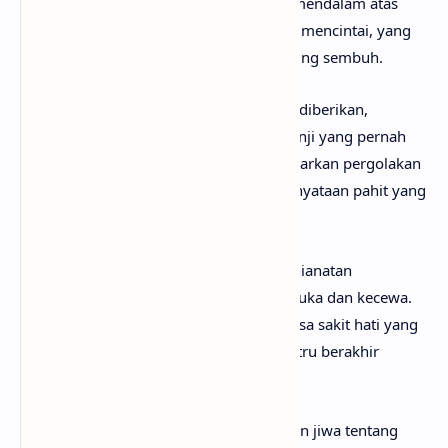
seseorang yang baru. Ada kekecewaan mendalam atas
ketidakjujuran dan tipu daya dalam cara mencintai, yang
meninggalkan luka hati yang tidak kunjung sembuh.
Tokoh lirik menyesali kepercayaan yang diberikan,
menganggap bahwa semua kisah dan janji yang pernah
ada hanyalah palsu. Lagu ini menggambarkan pergolakan
batin antara cinta, pengharapan, dan kenyataan pahit yang
menyakitkan.
Pengulangan lirik penyesalan dan penghianatan
memperkuat suasana hati yang penuh duka dan kecewa.
Lagu ini menjadi ungkapan nyata dari rasa sakit hati yang
dialami ketika cinta yang diharapkan justru berakhir
dengan luka mendalam.
Secara keseluruhan, Palsu adalah curahan jiwa tentang