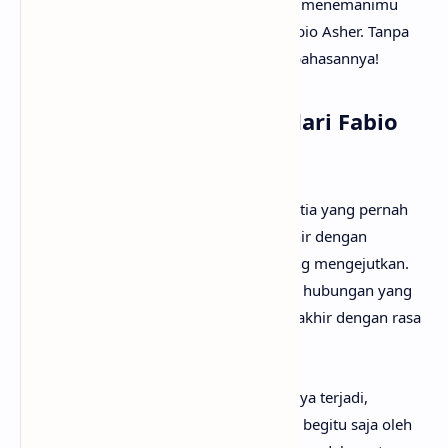
kesempatan kali ini
anaksenja.com
akan menemanimu
mencari tahu maksud lagu Palsu dari Fabio Asher. Tanpa
berlama-lama lagi, mari kita mulai pembahasannya!
Arti Makna Lagu Palsu dari Fabio
Asher
Lirik lagu Palsu menggambarkan janji setia yang pernah
diucapkan oleh pasangan namun berakhir dengan
pengkhianatan dan perubahan sikap yang mengejutkan.
Tokoh lirik merasakan kesedihan setelah hubungan yang
dianggap akan bertahan lama justru berakhir dengan rasa
asing dan kepahitan.
Pengkhianatan ini terasa begitu mudahnya terjadi,
membuat tokoh lirik merasa tergantikan begitu saja oleh