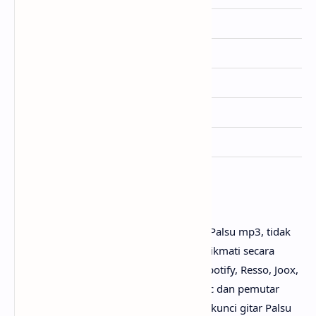
Dirilis
11 November 2025
Album
-
Genre
Pop
Lisensi
MJ Entertainment
Ditulis
Fabio Asher, Trakast
Penutup
Untuk link download lagu Fabio Asher - Palsu mp3, tidak
perlu ya? Karena lagunya sudah bisa dinikmati secara
gratis di mana-mana, seperti Youtube, Spotify, Resso, Joox,
SoundCloud, Deezer, iTunes, Apple Music dan pemutar
media online lainnya. Begitu juga untuk kunci gitar Palsu