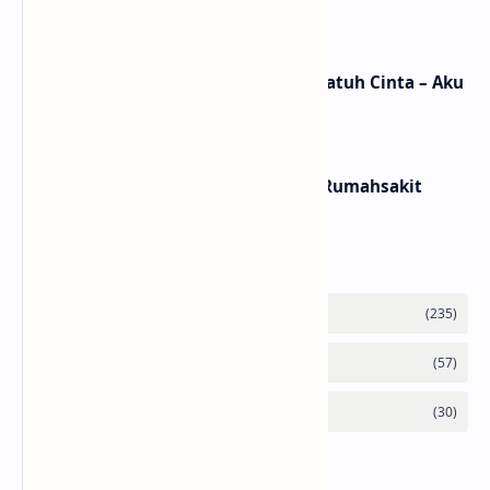
/ Terjemahan Arti dan Makna
Lirik dan Makna Lagu Ceritanya Jatuh Cinta – Aku
Jeje
Lirik dan Makna Lagu Panasea – Rumahsakit
Labels