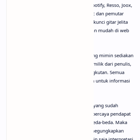
gratis di mana-mana, seperti Youtube, Spotify, Resso, Joox,
SoundCloud, Deezer, iTunes, Apple Music dan pemutar
media online lainnya. Begitu juga untuk kunci gitar Jelita
chord
, kamu bisa menemukannya dengan mudah di web
sebelah.
Perlu diketahui bahwa lirik lagu Jelita yang mimin sediakan
sepenuhnya menjadi hak cipta atau hak milik dari penulis,
artis, band dan label musik yang bersangkutan. Semua
materi yang dipaparkan hanya bertujuan untuk informasi
dan edukasi.
Mungkin kamu tidak setuju dengan apa yang sudah
anaksenja.com
jabarkan, karena mimin percaya pendapat
serta pengetahuan setiap orang itu berbeda-beda. Maka
dari itu, mimin persilakan kamu untuk megungkapkan
pendapatmu di kolom komentar. Mungkin saja interpretasi