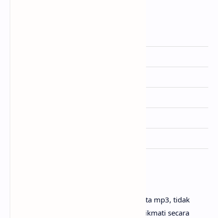
Informasi Lagu Jelita
Artis
Sal Priadi
Dirilis
31 Januari 2020
Album
Berhati (2020)
Genre
Pop, Indie
Lisensi
-
Ditulis
Sal Priadi
Penutup
Untuk link download lagu Sal Priadi - Jelita mp3, tidak
perlu ya? Karena lagunya sudah bisa dinikmati secara