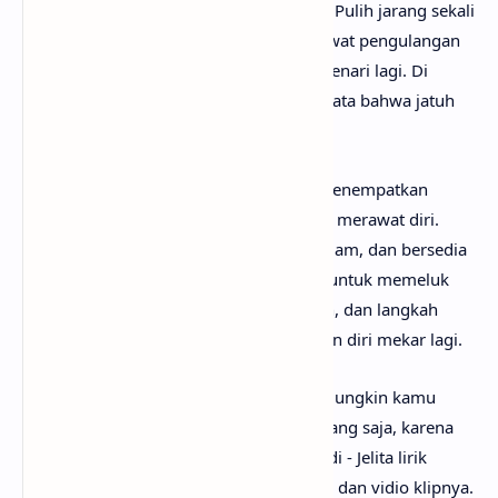
penyembuhan sebagai proses berulang. Pulih jarang sekali
terjadi dalam sekali hentak. Ia datang lewat pengulangan
yang sabar: percaya lagi, menata lagi, menari lagi. Di
sinilah lagu memberi napas, seolah berkata bahwa jatuh
pun boleh, asal tetap memilih bangkit.
Pada akhirnya, Jelita adalah lagu yang menempatkan
kecantikan sebagai hasil dari keberanian merawat diri.
Cantik berarti hadir penuh, rapih dari dalam, dan bersedia
hidup kembali. Ia mengajak pendengar untuk memeluk
tubuh yang canggih, hati yang bertaman, dan langkah
yang menari, sampai luka mengering dan diri mekar lagi.
Setelah mengetahui makna lagu Jelita, mungkin kamu
ingin segera menyanyikan lagunya? Tenang saja, karena
anaksenja
sudah menyediakan Sal Priadi - Jelita lirik
lengkapnya. Tak lupa juga beserta musik dan vidio klipnya.