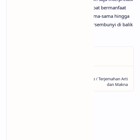
lagu Jelita darimu jauh lebih baik dan dapat bermanfaat
bagi yang lainnya. Mari kita bahas bersama-sama hingga
menemukan makna sebenarnya yang tersembunyi di balik
lirik lagu Jelita dari Sal Priadi!