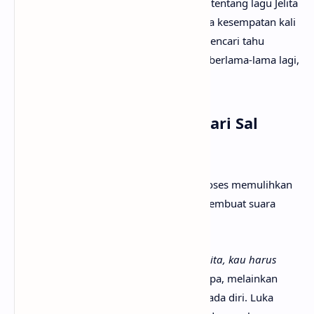
Mungkin kamu sudah sangat penasaran tentang lagu Jelita
artinya apa? Tak perlu galau, karena pada kesempatan kali
ini
anaksenja.com
akan menemanimu mencari tahu
maksud lagu Jelita dari Sal Priadi. Tanpa berlama-lama lagi,
mari kita mulai pembahasannya!
Arti Makna Lagu Jelita dari Sal
Priadi
Lirik lagu Jelita menceritakan tentang proses memulihkan
diri setelah kelelahan dan tangis yang membuat suara
parau dan wajah sembab.
Ada sapaan yang intim namun tegas,
“Jelita, kau harus
cantik lagi,”
yang tidak sekadar bicara rupa, melainkan
menghidupkan kembali rasa berharga pada diri. Luka