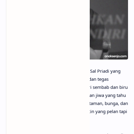
anaksenja.com
– Jelita adalah lagu dari Sal Priadi yang
berisi surat penyembuhan yang lembut dan tegas
sekaligus. Liriknya mengajak bangkit dari sembab dan biru
luka, percaya pada kecanggihan tubuh dan jiwa yang tahu
cara memulihkan diri. Di balik metafora taman, bunga, dan
tarian, lagu ini merayakan ketahanan batin yang pelan tapi
pasti kembali mekar.