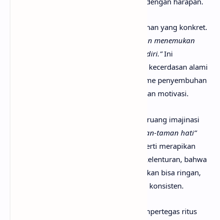
diakui tanpa ditutup-tutupi, lalu dipeluk dengan harapan.
Bagian
pre-chorus
menghadirkan keyakinan yang konkret.
“Keraslah percaya, canggih tubuhmu akan menemukan
cara terbaik menyembuhkan lukanya sendiri.”
Ini
penegasan bahwa tubuh dan jiwa punya kecerdasan alami
untuk pulih. Kepercayaan pada mekanisme penyembuhan
diri menjadi fondasi, bukan sekadar slogan motivasi.
Chorus
memindahkan penyembuhan ke ruang imajinasi
yang teduh.
“Mekarlah kau abadi di taman-taman hati”
adalah ajakan menata kembali batin seperti merapikan
bunga. Diri yang menari adalah simbol kelenturan, bahwa
pulih tidak selalu kaku dan berat, melainkan bisa ringan,
ritmis, dan setia pada langkah kecil yang konsisten.
Pengulangan
pre-chorus
dan
chorus
mempertegas ritus