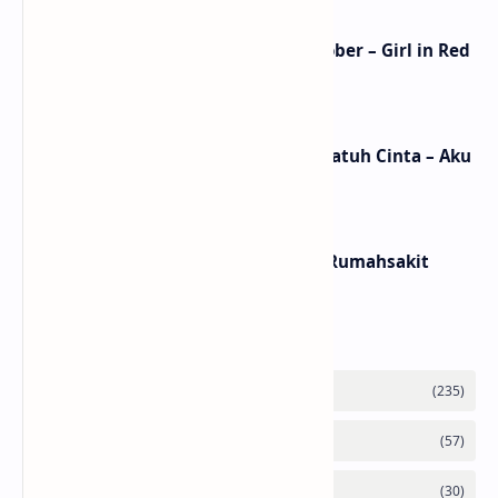
Lirik Lagu We Fell In Love In October – Girl in Red
/ Terjemahan Arti dan Makna
Lirik dan Makna Lagu Ceritanya Jatuh Cinta – Aku
Jeje
Lirik dan Makna Lagu Panasea – Rumahsakit
Labels