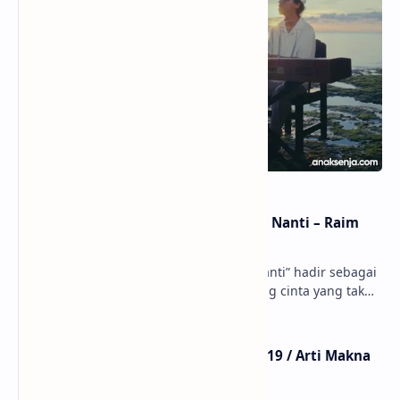
Lirik dan Makna Lagu Dunia Yang Nanti – Raim
Laode
anaksenja.com – Lagu “Dunia Yang Nanti” hadir sebagai
ungkapan perasaan yang jujur tentang cinta yang tak
selalu bisa dimiliki. Mengangkat kisah du…
Lirik Lagu Mistikus Cinta – Dewa 19 / Arti Makna
dan MV