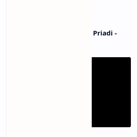
Diri yang menari
Menarilah kau terus
Musik dan Vidio Klip Sal Priadi -
Jelita (MV)