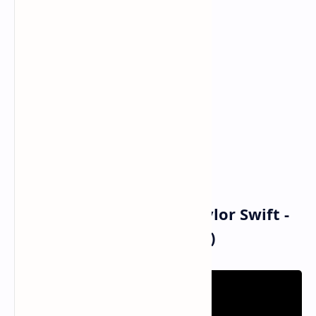
Tapi itu akan turun
No sound, it's all around
Tak ada suara, semuanya ada di sekitar
Outro: Lana Del Rey]
Like snow on the beach
Seperti salju di pantai
Like snow, like snow, uh-huh, yeah
Seperti salju, seperti salju, uh-huh, yeah
Musik dan Vidio Klip Taylor Swift -
Snow On The Beach (MV)