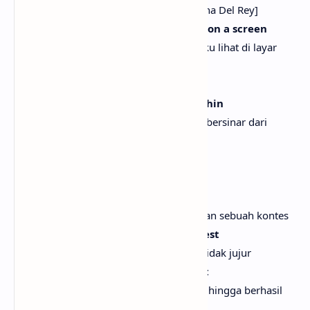
[Verse 2: Lana Del Rey, Taylor Swift & Lana Del Rey]
This scene feels like what I once saw on a screen
Adegan ini terasa seperti yang pernah aku lihat di layar
I searched "aurora borealis green"
Aku mencari "aurora borealis hijau"
I've never seen someone lit from within
Aku tak pernah melihat seseorang yang bersinar dari
dalam
Blurring out my periphery
Mengaburkan pandanganku
My smile is like I won a contest
Senyumku seperti saat aku memenangkan sebuah kontes
And to hide that would be so dishonest
Dan menyembunyikannya akan sangat tidak jujur
And it's fine to fake it 'til you make it
Dan tak masalah untuk memalsukannya hingga berhasil
'Til you do, 'til it's true