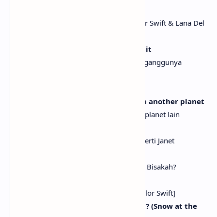
[Bridge: Taylor Swift, Lana Del Rey, Taylor Swift & Lana Del
Rey]
I (I) can't (Can't) speak, afraid to jinx it
Aku tak bisa berbicara, takut akan mengganggunya
I (I) don't (Don't) even dare to wish it
Aku tak berani berharap
But your eyes are flying saucers from another planet
Tapi matamu seperti piring terbang dari planet lain
Now, I'm all for you like Janet
Sekarang, aku sepenuh hati padamu seperti Janet
Can this be a real thing? Can it?
Bisakah ini menjadi sesuatu yang nyata? Bisakah?
[Chorus: Taylor Swift & Lana Del Rey, Taylor Swift]
Are we falling like snow at the beach? (Snow at the