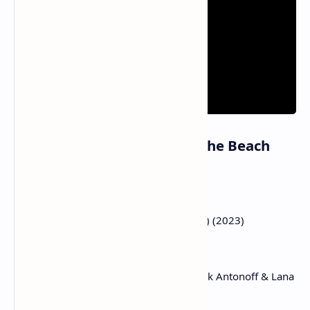
Informasi Lagu Snow On The Beach
Artis : Taylor Swift, Lana Del Rey
Dirilis : 21 Oktober 2022
Album : Midnights (The Til Dawn Edition) (2023)
Genre : Pop, Remix
Label / Lisensi : Republic Records
Pencipta / Penulis Lagu : Taylor Swift, Jack Antonoff & Lana
Del Rey