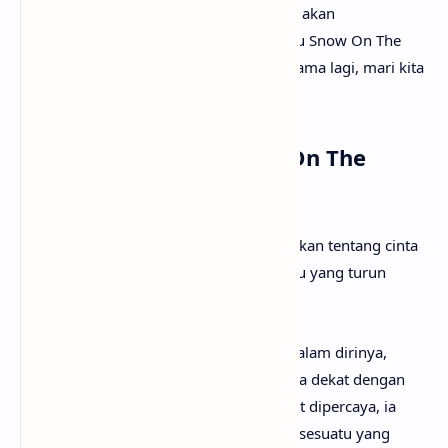
pada kesempatan kali ini
anaksenja.com
akan
menemanimu mencari tahu maksud lagu Snow On The
Beach dari Taylor Swift. Tanpa berlama-lama lagi, mari kita
mulai pembahasannya!
Arti Makna Lagu Snow On The
Beach dari Taylor Swift
Lirik lagu Snow On The Beach menceritakan tentang cinta
yang datang secara tiba-tiba, seperti salju yang turun
secara tak terduga di sebuah pantai.
Pada awalnya, ia merasakan keraguan dalam dirinya,
namun kemudian merasa bahagia karena dekat dengan
seseorang yang dikaguminya. Meski sulit dipercaya, ia
merasa optimis bahwa ini akan menjadi sesuatu yang