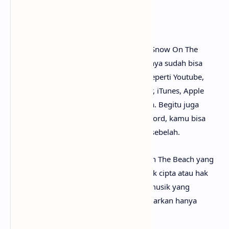
Penutup
Untuk link download lagu Taylor Swift - Snow On The
Beach mp3, tidak perlu ya? Karena lagunya sudah bisa
dinikmati secara gratis di mana-mana, seperti Youtube,
Spotify, Resso, Joox, SoundCloud, Deezer, iTunes, Apple
Music dan pemutar media online lainnya. Begitu juga
untuk kunci gitar Snow On The Beach chord, kamu bisa
menemukannya dengan mudah di web sebelah.
Perlu diketahui bahwa lirik lagu Snow On The Beach yang
mimin sediakan sepenuhnya menjadi hak cipta atau hak
milik dari penulis, artis, band dan label musik yang
bersangkutan. Semua materi yang dipaparkan hanya
bertujuan untuk informasi dan edukasi.