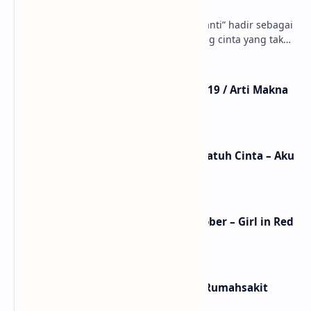
Laode
anaksenja.com – Lagu “Dunia Yang Nanti” hadir sebagai
ungkapan perasaan yang jujur tentang cinta yang tak
selalu bisa dimiliki. Mengangkat kisah du…
Lirik Lagu Mistikus Cinta – Dewa 19 / Arti Makna
dan MV
Lirik dan Makna Lagu Ceritanya Jatuh Cinta – Aku
Jeje
Lirik Lagu We Fell In Love In October – Girl in Red
/ Terjemahan Arti dan Makna
Lirik dan Makna Lagu Panasea – Rumahsakit