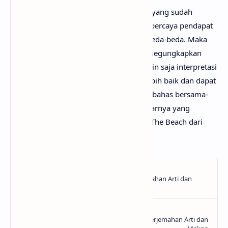
Mungkin kamu tidak setuju dengan apa yang sudah
anaksenja.com
jabarkan, karena mimin percaya pendapat
serta pengetahuan setiap orang itu berbeda-beda. Maka
dari itu, mimin persilakan kamu untuk megungkapkan
pendapatmu di kolom komentar. Mungkin saja interpretasi
lagu Snow On The Beach darimu jauh lebih baik dan dapat
bermanfaat bagi yang lainnya. Mari kita bahas bersama-
sama hingga menemukan makna sebenarnya yang
tersembunyi di balik lirik lagu Snow On The Beach dari
Taylor Swift!