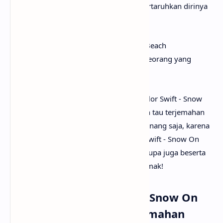
benar-benar nyata dan bersedia mempertaruhkan dirinya
dalam keadaan tersebut.
Secara keseluruhan, lagu Snow On The Beach
menggambarkan perasaan kuat dari seseorang yang
mencintai dan ingin dicintai.
Setelah mengetahui apa makna lagu Taylor Swift - Snow
On The Beach, mungkin kamu juga ingin tau terjemahan
lagu Snow On The Beach secara rinci? Tenang saja, karena
anaksenja
sudah menyediakan Taylor Swift - Snow On
The Beach lirik dan terjemahannya. Tak lupa juga beserta
musik dan vidio klipnya. Selamat menyimak!
Lirik Lagu Taylor Swift - Snow On
The Beach dengan Terjemahan