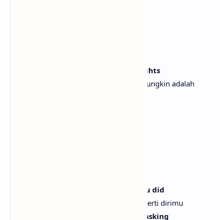
Bahasa Indonesia
[Verse 1: Taylor Swift]
One night, a few moons ago
Suatu malam, beberapa bulan yang lalu
I saw flecks of what could've been lights
Aku melihat bintik-bintik cahaya yang mungkin adalah
cahaya
But it might just have been you
Tapi mungkin saja itu hanyalah dirimu
Passing by unbeknownst to me
Lewat tanpa kutahu
Life is emotionally abusive
Hidup ini secara emosional menyakitkan
And time can't stop me quite like you did
Dan waktu tak bisa menghentikanku seperti dirimu
And my flight was awful, thanks for asking