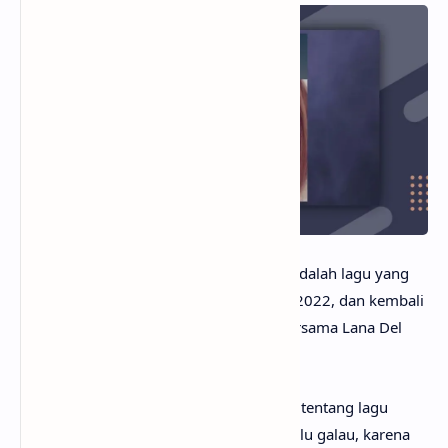
anaksenja.com
– Snow On The Beach adalah lagu yang
dipopulerkan oleh Taylor Swift di tahun 2022, dan kembali
di
remake
dan dibawakan secara duet bersama Lana Del
Rey di pertengahan tahun 2023.
Mungkin kamu sudah sangat penasaran tentang lagu
Snow On The Beach artinya apa? Tak perlu galau, karena