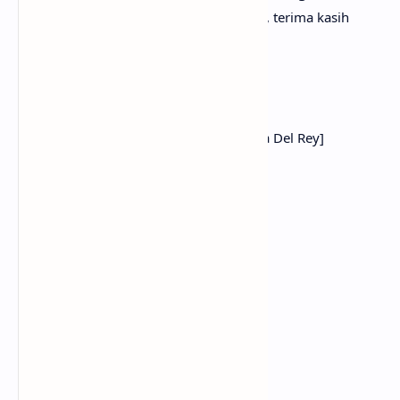
Dan penerbanganku sangat mengerikan, terima kasih
untuk tanya kabarnya
I'm unglued, thanks to you
Aku tak karuan, berkat dirimu
[Chorus: Taylor Swift, Taylor Swift & Lana Del Rey]
And it's like snow at the beach
Dan ini seperti salju di pantai
Weird, but fuckin' beautiful
Aneh, tapi sangat indah
Flying in a dream
Terbang dalam mimpi
Stars by the pocketful
Bintang-bintang di dalam genggaman
You wanting me
Kamu menginginkanku