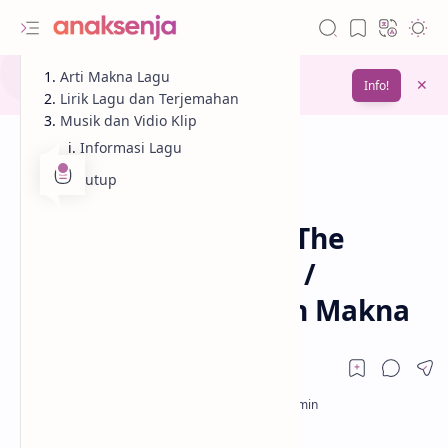
Gunakan fitur
Arti Makna Lagu
Bookmark
untuk menyimpan
Info!
bacaanmu di lain waktu
Lirik Lagu dan Terjemahan
Musik dan Vidio Klip
Informasi Lagu
Penutup
Analisis
Bahagia
Beranda
Lirik Lagu Snow On The
Beach – Taylor Swift /
Terjemahan Arti dan Makna