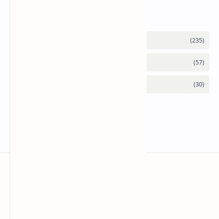
Labels
anaksenja.com
Mengindahkan dunia dengan sastra