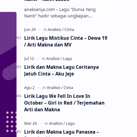
anaksenja.com – Lagu “Dunia Yang
Nanti” hadir sebagai ungkapan
perasaan yang jujur tentang cinta yang
tak selalu bisa dimiliki. Mengangkat
kisah du…
Lirik Lagu Mistikus Cinta – Dewa 19
/ Arti Makna dan MV
Lirik dan Makna Lagu Ceritanya
Jatuh Cinta – Aku Jeje
Lirik Lagu We Fell In Love In
October – Girl in Red / Terjemahan
Arti dan Makna
Lirik dan Makna Lagu Panasea –