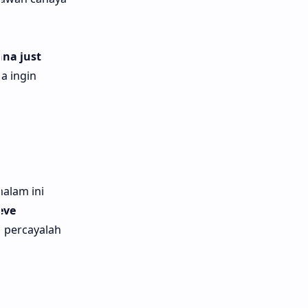
nna just
a ingin
alam ini
eve
 percayalah