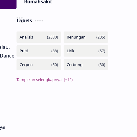
Rumahsakit
Labels
lau,
 Dance
n
ya