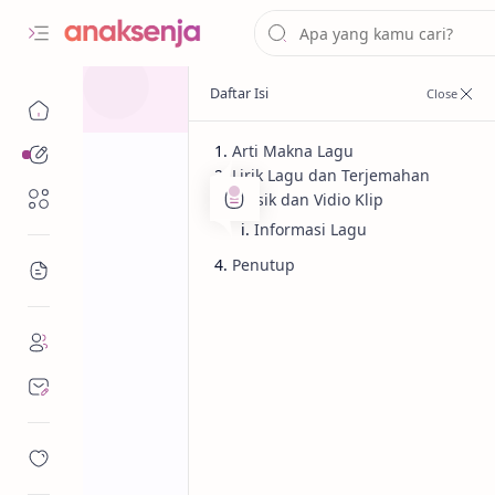
Arti Makna Lagu
Analisis
Lirik Lagu dan Terjemahan
Renungan
Musik dan Vidio Klip
Informasi Lagu
Penutup
Bacaan
Analisis
Cinta
Beranda
Lirik Lagu Danc
Terjemahan Ar