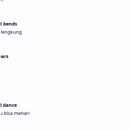
t bends
elengkung
ears
s
ld dance
ku bisa menari