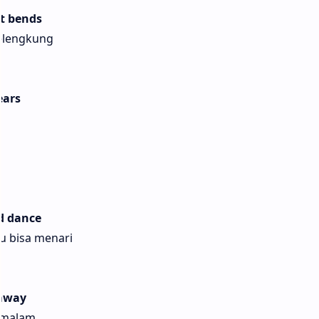
t bends
elengkung
ears
s
ld dance
ku bisa menari
 away
g malam