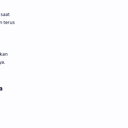
 saat
n terus
kan
ya.
a