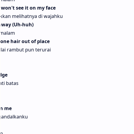
 won't see it on my face
akkan melihatnya di wajahku
away (Uh-huh)
g malam
t one hair out of place
lai rambut pun terurai
edge
ti batas
on me
ngandalkanku
un