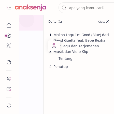
Makna Lagu I’m Good (Blue) dari
Analisis
David Guetta feat. Bebe Rexha
Renungan
Lirik Lagu dan Terjemahan
Musik dan Vidio Klip
Tentang
Bacaan
Analisis
Kehidupan
Beranda
Penutup
Lirik Lagu I’m 
Guetta & Bebe 
dan Makna