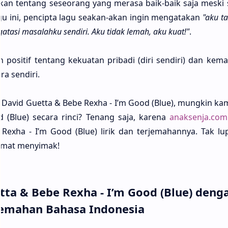
­kan ten­tang seseo­rang yang mera­sa baik-baik saja meski
u ini, pencip­ta lagu sea­kan-akan ingin mengata­kan
"aku t
ata­si masalah­ku sendi­ri. Aku tidak lemah, aku kuat!"
.
posi­tif ten­tang kekua­tan priba­di (diri sendi­ri) dan ke
a sendi­ri.
 David Guet­ta & Bebe Rexha - I’m Good (Blue), mung­kin ka
 (Blue) seca­ra rinci? Tenang saja, kare­na
anaksenja.com
Rexha - I’m Good (Blue) lirik dan terjemahan­nya. Tak lu
a­mat menyi­mak!
tta & Bebe Rexha - I’m Good (Blue) deng
jemahan Bahasa Indonesia