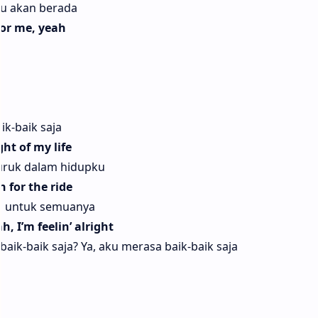
aku akan berada
for me, yeah
ik-baik saja
ht of my life
uruk dalam hidupku
 for the ride
ap untuk semuanya
, I’m feelin’ alright
ik-baik saja? Ya, aku merasa baik-baik saja