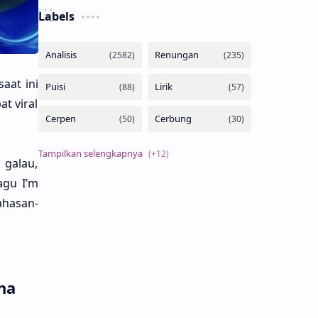
Labels
saat ini
at viral
 galau,
agu I’m
ahasan­
ha