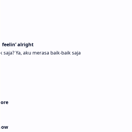
feelin’ alright
saja? Ya, aku merasa baik-baik saja
more
know