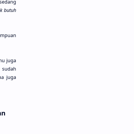
 sedang
ak butuh
mampu­an
mu juga
sudah
pa juga
an