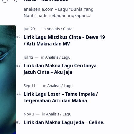
anaksenja.com – Lagu “Dunia Yang
Nanti” hadir sebagai ungkapan
perasaan yang jujur tentang cinta yang
tak selalu bisa dimiliki. Mengangkat
kisah du…
Lirik Lagu Mistikus Cinta – Dewa 19
/ Arti Makna dan MV
Lirik dan Makna Lagu Ceritanya
Jatuh Cinta – Aku Jeje
Lirik Lagu Loser – Tame Impala /
Terjemahan Arti dan Makna
Lirik dan Makna Lagu Jeda – Celine.