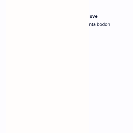
[Bridge:]
I should've known that it was dumb love
Seharusnya aku tahu bahwa ini adalah cinta bodoh
Fifteen dozen roses
Lima belas lusin mawar
All the things that I've done
Semua hal yang telah kulakukan
For you not to notice
Agar kau tak pernah memperhatikanku
Can't believe I chose you
Tak bisa kupercaya aku memilihmu
Over all my best friends
Daripada semua sahabat terbaikku
What the fuck did I do
Apa yang kumelakukan
In the end?