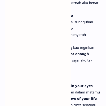
Dan kau adalah seseorang yang takkan pernah aku benar-
benar tahu
I know I'm not the one you really love
Aku tahu aku bukan orang yang kau cintai sungguhan
I guess that's why I've never given up
Kupikir itulah sebabnya aku tak pernah menyerah
'Cause I could give you all you want
Karena aku bisa memberimu segala yang kau inginkan
The stars and the sun, but still, I'm not enough
Bintang-bintang dan matahari, tapi tetap saja, aku tak
cukup
[Pre-Chorus:]
Oh, all I really wanted was that look in your eyes
Oh, yang kuinginkan hanyalah pandangan dalam matamu
Like you already know that I'm the love of your life
Seperti kau sudah tahu bahwa aku adalah cinta sejatimu