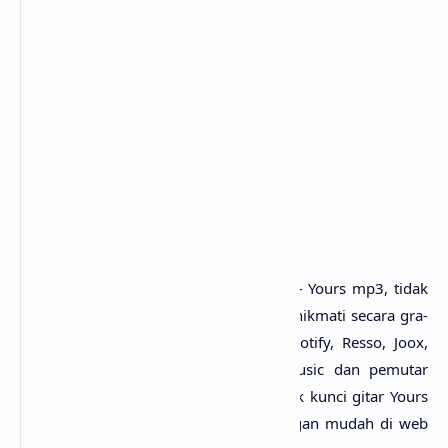
Tentang
Artis: Conan Gray
Album: Superache
Dirilis: 2022
Genre: Pop
Penutup
Untuk link downlo­ad lagu Conan Gray - Yours mp3, tidak
perlu ya? Kare­na lagu­nya sudah bisa dinikma­ti seca­ra gra­
tis di mana-mana, seper­ti Youtu­be, Spo­tify, Resso, Joox,
SoundClo­ud, Dee­zer, iTu­nes, Apple Music dan pemu­tar
media onli­ne lain­nya. Begi­tu juga untuk kunci gitar Yours
chord, kamu bisa menemukan­nya dengan mudah di web