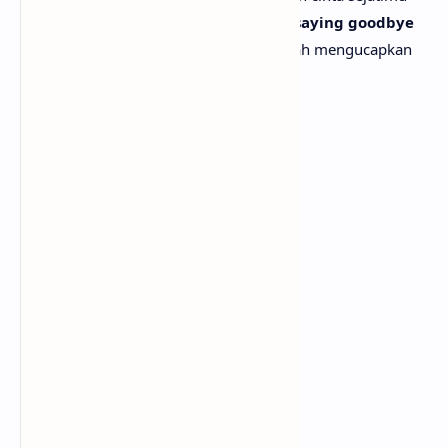
Like you already know you're nеver saying goodbye
Seperti kau sudah tahu kau takkan pernah mengucapkan
selamat tinggal
[Chorus:]
But I'm not yours
Tapi aku bukan milikmu
I'm not yours, I'm not yours
Aku bukan milikmu, aku bukan milikmu
I want more
Aku ingin lebih
I want morе, but I'm not yours
Aku ingin lebih, tapi aku bukan milikmu
And I can't change your mind
Dan aku tak bisa mengubah pikiranmu
But you're still mine