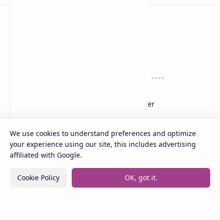
anaksenja.com
Mengindahkan dunia dengan sastra
Tentang
Regulasi
About
Privacy
Sitemap
Disclaimer
Layanan
Suport
We use cookies to understand preferences and optimize
Contact
Dana
your experience using our site, this includes advertising
Kirim Karyamu!
Saweria
affiliated with Google.
Trakteer
Cookie Policy
OK, got it.
2020 -
2026
‧
Anak Senja
‧ All rights reserved.
©