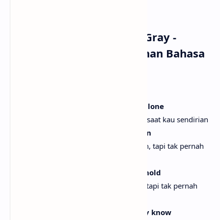
menyimak!
Lirik Lagu Conan Gray -
Yours dengan Terjemahan Bahasa
Indonesia
[Verse 1:]
I'm somebody you call when you're alone
Aku adalah seseorang yang kau panggil saat kau sendirian
I'm somebody you use, but never own
Aku adalah seseorang yang kau gunakan, tapi tak pernah
memiliki
I'm somebody you touch, but never hold
Aku adalah seseorang yang kau sentuh, tapi tak pernah
kau genggam
And you're somebody I'll never really know