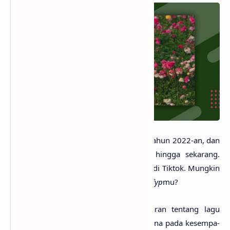
Arti Lagu Yours
- Lagu ini diri­lis pada tahun 2022-an, dan
kepopuleran­nya masih cukup terja­ga hing­ga seka­rang.
Belaka­ngan ini, lagu Yours sem­pat viral di Tik­tok. Mung­kin
kamu sering menjumpai­nya di beran­da
fyp
mu?
Mung­kin kamu sudah sangat penasa­ran ten­tang lagu
Yours arti­nya apa? Tak perlu galau, kare­na pada kesempa­