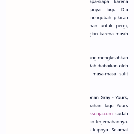
Kenyataannya, dia bukan milik siapa-siapa karena
kekasihnya sudah tak menganggapnya lagi. Dia
menginginkan lebih, namun tak bisa mengubah pikiran
sang kekasih. Meski memiliki keinginan untuk pergi,
namun ia tak bisa melakukannya. Mungkin karena masih
cinta dan takut tidak bisa
move on
?
Secara keseluruhan, Yours adalah lagu yang mengkisahkan
tentang penderitaan seseorang yang sudah diabaikan oleh
kekasihnya, yang sedang mengalami masa-masa sulit
karena
jatuh cinta sendirian
.
Setelah mengetahui apa makna lagu Conan Gray - Yours,
mungkin kamu juga ingin tau terjemahan lagu Yours
secara rinci? Tenang saja, karena
anaksenja.com
sudah
menyediakan Conan Gray - Yours lirik dan terjemahannya.
Tak lupa juga beserta musik dan vidio klipnya. Selamat