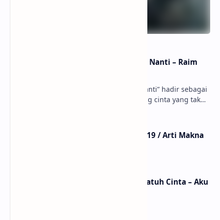
Lirik dan Makna Lagu Dunia Yang Nanti – Raim
Laode
anaksenja.com – Lagu “Dunia Yang Nanti” hadir sebagai
ungkapan perasaan yang jujur tentang cinta yang tak
selalu bisa dimiliki. Mengangkat kisah du…
Lirik Lagu Mistikus Cinta – Dewa 19 / Arti Makna
dan MV
Lirik dan Makna Lagu Ceritanya Jatuh Cinta – Aku
Jeje