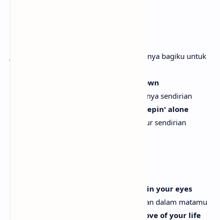
Tapi kau masih milikku
[Verse 2:]
So tell me that it's time for me to go
Jadi katakan padaku bahwa sudah waktunya bagiku untuk
pergi
'Cause you know I can't do it on my own
Karena kau tahu aku tak bisa melakukannya sendirian
The only thing that's harder than sleepin' alone
Satu-satunya hal yang lebih sulit dari tidur sendirian
Is sleepin' with your ghost
Adalah tidur dengan hantumu
[Pre-Chorus:]
Oh, all I really wanted was that look in your eyes
Oh, yang kuinginkan hanyalah pandangan dalam matamu
Like you already know that I'm the love of your life