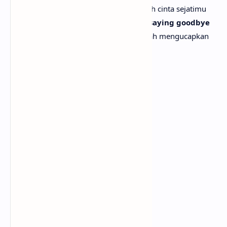
Seperti kau sudah tahu bahwa aku adalah cinta sejatimu
Like you already know you're never saying goodbye
Seperti kau sudah tahu kau takkan pernah mengucapkan
selamat tinggal
[Chorus:]
But I'm not yours
Tapi aku bukan milikmu
I'm not yours, I'm not yours
Aku bukan milikmu, aku bukan milikmu
I want more
Aku ingin lebih
I want more, but I'm not yours
Aku ingin lebih, tapi aku bukan milikmu
And I can't change your mind
Dan aku tak bisa mengubah pikiranmu