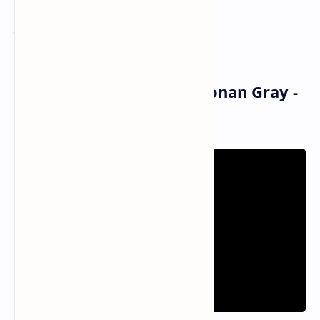
Pada akhirnya?
Just to not be yours
Hanya untuk tak jadi milikmu
Musik dan Vidio Klip Conan Gray -
Yours