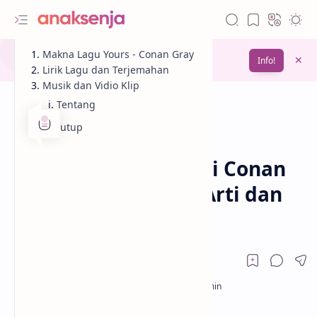
Gunakan fitur
Makna Lagu Yours - Conan Gray
Bookmark
untuk menyimpan
Info!
bacaanmu di lain waktu
Lirik Lagu dan Terjemahan
Musik dan Vidio Klip
Tentang
Penutup
Analisis
Cinta
Beranda
Lirik Lagu Yours dari Conan
Gray / Terjemahan Arti dan
Makna