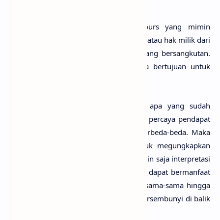
sebe­lah.
Perlu diketahui bahwa lirik lagu Yours yang mimin
sediakan sepenuhnya menjadi hak cipta atau hak milik dari
penulis, artis, band dan label musik yang bersangkutan.
Semua materi yang dipaparkan hanya bertujuan untuk
informasi dan edukasi.
Mungkin kamu tidak setuju dengan apa yang sudah
anaksenja.com
jabarkan, karena mimin percaya pendapat
serta pengetahuan setiap orang itu berbeda-beda. Maka
dari itu, mimin persilakan kamu untuk megungkapkan
pendapatmu di kolom komentar. Mungkin saja interpretasi
lagu Yours darimu jauh lebih baik dan dapat bermanfaat
bagi yang lainnya. Mari kita bahas bersama-sama hingga
menemukan makna sebenarnya yang tersembunyi di balik
lirik lagu Yours dari Conan Gray!