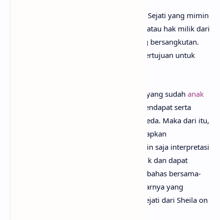
Perlu diketahui bahwa lirik lagu Sahabat Sejati yang mimin
sediakan sepenuhnya menjadi hak cipta atau hak milik dari
penulis, artis, band dan label musik yang bersangkutan.
Semua materi yang dipaparkan hanya bertujuan untuk
informasi dan edukasi.
Mungkin kamu tidak setuju dengan apa yang sudah
anak
senja
jabarkan, karena mimin percaya pendapat serta
pengetahuan setiap orang itu berbeda-beda. Maka dari itu,
mimin persilakan kamu untuk megungkapkan
pendapatmu di kolom komentar. Mungkin saja interpretasi
lagu Sahabat Sejati darimu jauh lebih baik dan dapat
bermanfaat bagi yang lainnya. Mari kita bahas bersama-
sama hingga menemukan makna sebenarnya yang
tersembunyi di balik lirik lagu Sahabat Sejati dari Sheila on
7!