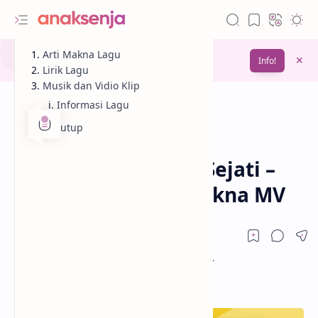
Gunakan fitur
Arti Makna Lagu
Bookmark
untuk menyimpan
Info!
bacaanmu di lain waktu
Lirik Lagu
Musik dan Vidio Klip
Informasi Lagu
Penutup
Analisis
Lagu
Beranda
Lirik Lagu Sahabat Sejati –
Sheila on 7 / Arti Makna MV