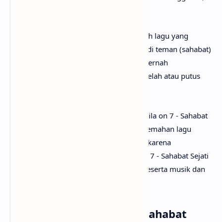
dan menyanjung satu sama lain.
Secara keseluruhan, Sahabat Sejati adalah lagu yang
mengajarkan tentang pentingnya menjadi teman (sahabat)
yang selalu siap mendukung dan tidak pernah
meninggalkan ketika sahabatnya mulai lelah atau putus
asa.
Setelah mengetahui apa makna lagu Sheila on 7 - Sahabat
Sejati, mungkin kamu juga ingin tau terjemahan lagu
Sahabat Sejati secara rinci? Tenang saja, karena
anaksenja
sudah menyediakan Sheila on 7 - Sahabat Sejati
lirik dan terjemahannya. Tak lupa juga beserta musik dan
vidio klipnya. Selamat menyimak!
Lirik Lagu Sheila on 7 - Sahabat