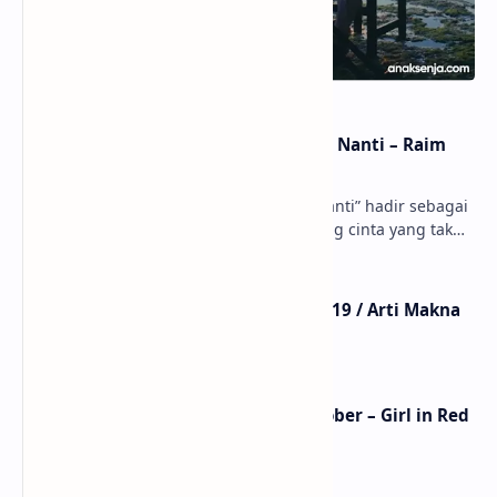
Lirik dan Makna Lagu Dunia Yang Nanti – Raim
Laode
anaksenja.com – Lagu “Dunia Yang Nanti” hadir sebagai
ungkapan perasaan yang jujur tentang cinta yang tak
selalu bisa dimiliki. Mengangkat kisah du…
Lirik Lagu Mistikus Cinta – Dewa 19 / Arti Makna
dan MV
Lirik Lagu We Fell In Love In October – Girl in Red
/ Terjemahan Arti dan Makna