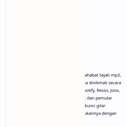
Artis: SO7 / Sheila on 7
Album: Kisah Klasik Untuk Masa Depan
Dirilis: 2000
Genre: Pop
Pencipta / Penulis Lagu: Eross Candra
Penutup
Untuk link download lagu Sheila on 7 - Sahabat Sejati mp3,
tidak perlu ya? Karena lagunya sudah bisa dinikmati secara
gratis di mana-mana, seperti Youtube, Spotify, Resso, Joox,
SoundCloud, Deezer, iTunes, Apple Music dan pemutar
media online lainnya. Begitu juga untuk kunci gitar
Sahabat Sejati chord, kamu bisa menemukannya dengan
mudah di web sebelah.