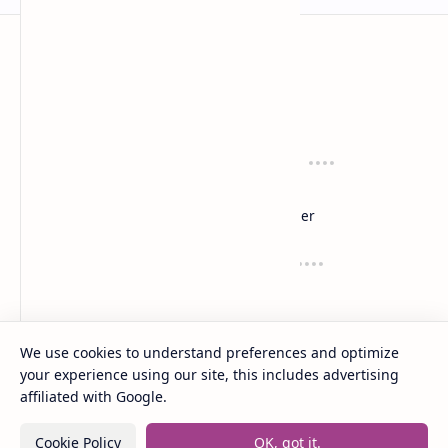
anaksenja.com
Mengindahkan dunia dengan sastra
Tentang
Regulasi
About
Privacy
Sitemap
Disclaimer
Layanan
Suport
Contact
Dana
Kirim Karyamu!
Saweria
Trakteer
We use cookies to understand preferences and optimize
your experience using our site, this includes advertising
2020 -
2026
‧
Anak Senja
‧ All rights reserved.
©
affiliated with Google.
Cookie Policy
OK, got it.