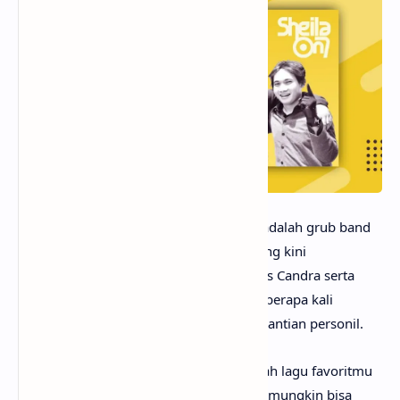
anaksenja.com
- SO7 atau Sheila on 7 adalah grub band
musik pop rock asal Jogja, Indonesia, yang kini
dipunggawai Akhdiyat Duta Modjo, Eross Candra serta
Adam Muhammad Subarkah, setelah beberapa kali
mengalami perubahan formasi dan pergantian personil.
Salah satu lagu SO7 yang mungkin adalah lagu favoritmu
adalah Sahabat Sejati, sebuah lagu yang mungkin bisa