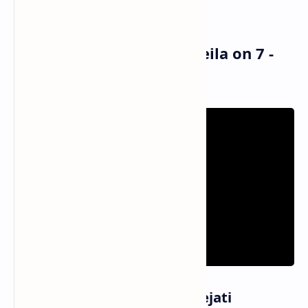
Ujung perjalanan ini
Musik dan Vidio Klip Sheila on 7 -
Sahabat Sejati (MV)
Informasi Lagu Sahabat Sejati