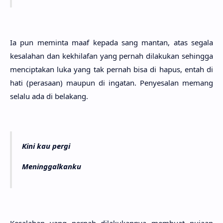
Ia pun memin­ta maaf kepa­da sang man­tan, atas sega­la
kesala­han dan kekhila­fan yang per­nah dilaku­kan sehing­ga
mencipta­kan luka yang tak per­nah bisa di hapus, entah di
hati (perasa­an) mau­pun di inga­tan. Penyesa­lan memang
sela­lu ada di bela­kang.
Kini kau pergi
Meninggalkanku
Kesala­han yang per­nah dilakukan­nya membu­at puja­an