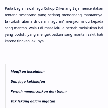
Pada bagi­an awal lagu Cukup Dike­nang Saja mencerita­kan
ten­tang seseo­rang yang sedang menge­nang mantan­nya.
Ia (tokoh utama di dalam lagu ini) menja­di rindu kepa­da
sang man­tan, walau di masa lalu ia per­nah melaku­kan hal
yang bodoh, yang mengakibat­kan sang man­tan sakit hati
kare­na ting­kah laku­nya.
Maafkan kesalahan
Dan juga kekhilafan
Pernah menancapkan duri tajam
Tak lekang dalam ingatan