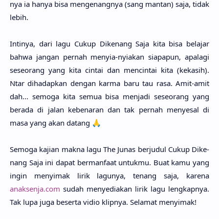
nya ia hanya bisa mengenang­nya (sang man­tan) saja, tidak
lebih.
Inti­nya, dari lagu Cukup Dike­nang Saja kita bisa bela­jar
bahwa jangan per­nah menyia-nyia­kan siapa­pun, apala­gi
seseo­rang yang kita cin­tai dan mencin­tai kita (keka­sih).
Ntar dihadap­kan dengan karma baru tau rasa. Amit-amit
dah... semo­ga kita semua bisa menja­di seseo­rang yang
bera­da di jalan kebena­ran dan tak per­nah menye­sal di
masa yang akan datang 🙏
Semo­ga kaji­an makna lagu The Junas berju­dul Cukup Dike­
nang Saja ini dapat bermanfa­at untuk­mu. Buat kamu yang
ingin menyi­mak lirik lagu­nya, tenang saja, kare­na
anaksenja.com
sudah menyedia­kan lirik lagu lengkap­nya.
Tak lupa juga beser­ta vidio klip­nya. Sela­mat menyi­mak!