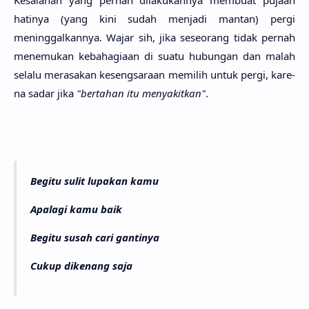
hati­nya (yang kini sudah menja­di man­tan) pergi
meninggalkan­nya. Wajar sih, jika seseo­rang tidak per­nah
menemu­kan kebahagia­an di suatu hubu­ngan dan malah
sela­lu merasa­kan kesengsara­an memi­lih untuk pergi, kare­
na sadar jika
"berta­han itu menyakit­kan"
.
Begitu sulit lupakan kamu
Apalagi kamu baik
Begitu susah cari gantinya
Cukup dikenang saja