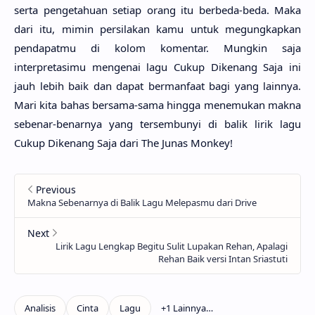
serta pengetahu­an seti­ap orang itu berbe­da-beda. Maka
dari itu, mimin persila­kan kamu untuk megungkap­kan
pendapat­mu di kolom komen­tar. Mung­kin saja
interpretasi­mu menge­nai lagu Cukup Dike­nang Saja ini
jauh lebih baik dan dapat bermanfa­at bagi yang lain­nya.
Mari kita bahas bersa­ma-sama hing­ga menemu­kan makna
sebe­nar-benar­nya yang tersembu­nyi di balik lirik lagu
Cukup Dike­nang Saja dari The Junas Mon­key!