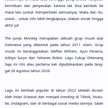
kerindu­an dan penyesa­lan kare­na tak bisa kemba­li ke
masa lalu (untuk memperbai­ki semua­nya). Maka dari itu,
untuk... untuk info lebih lengkap­nya, sila­kan simak hing­ga
akhir ya!
The Junas Mon­key merupa­kan sebu­ah grup musik asal
Indone­sia yang diben­tuk pada tahun 2011 silam. Grup
musik ini beranggota­kan Stef­fan Willi­am, Ajun Perwi­ra,
Adit­ya Suryo dan Yoha­nes Bobie. Lagu Cukup Dike­nang
Saja ini rilis atau perta­ma kali dipublikasi­kan pada tang­
gal 28 Agus­tus tahun 2020.
Lagu ini kemba­li popu­ler di tahun 2022 sete­lah di
cover
oleh Intan Sriastu­ti dan menja­di
tren­ding
di Tik­tok, Youtu­
be, Instag­ram, dan di berba­gai sosi­al media lain­nya. Salah