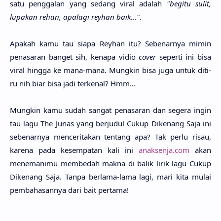
satu pengga­lan yang sedang viral ada­lah
"begi­tu sulit,
lupa­kan rehan, apala­gi rey­han baik..."
.
Apa­kah kamu tau siapa Rey­han itu? Sebenar­nya mimin
penasa­ran banget sih, kena­pa vidio
cover
seper­ti ini bisa
viral hing­ga ke mana-mana. Mung­kin bisa juga untuk diti­
ru nih biar bisa jadi terke­nal? Hmm...
Mungkin kamu sudah sangat penasaran dan segera ingin
tau lagu The Junas yang berjudul Cukup Dikenang Saja ini
sebenarnya menceritakan tentang apa? Tak perlu risau,
karena pada kesempatan kali ini
anaksenja.com
akan
menemanimu membedah makna di balik lirik lagu Cukup
Dikenang Saja. Tanpa berlama-lama lagi, mari kita mulai
pembahasannya dari bait pertama!