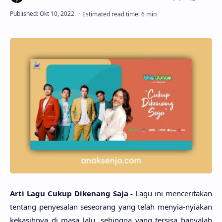
Arti Lagu Cukup Dike­nang Saja -
Lagu ini mencerita­kan
ten­tang penyesa­lan seseo­rang yang telah menyia-nyia­kan
kekasih­nya di masa lalu, sehing­ga yang tersi­sa hanya­lah