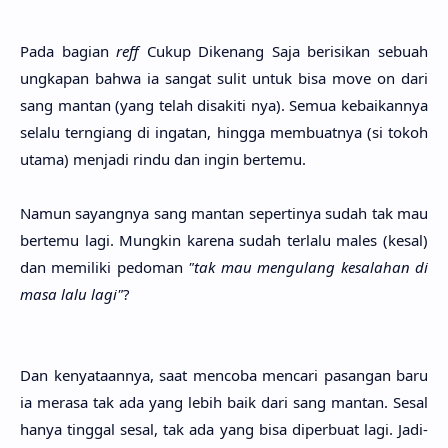
Pada bagi­an
reff
Cukup Dike­nang Saja berisi­kan sebu­ah
ungka­pan bahwa ia sangat sulit untuk bisa move on dari
sang man­tan (yang telah disaki­ti nya). Semua kebaikan­nya
sela­lu terngi­ang di inga­tan, hing­ga membuat­nya (si tokoh
utama) menja­di rindu dan ingin berte­mu.
Namun sayang­nya sang man­tan seperti­nya sudah tak mau
berte­mu lagi. Mung­kin kare­na sudah terla­lu males (kesal)
dan memili­ki pedo­man
"tak mau mengu­lang kesala­han di
masa lalu lagi"
?
Dan kenyataan­nya, saat menco­ba menca­ri pasa­ngan baru
ia mera­sa tak ada yang lebih baik dari sang man­tan. Sesal
hanya ting­gal sesal, tak ada yang bisa diperbu­at lagi. Jadi­