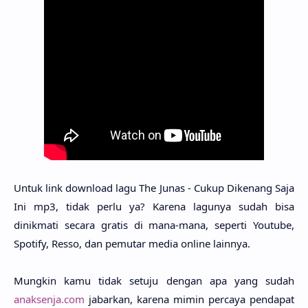
Untuk link downlo­ad lagu The Junas - Cukup Dike­nang Saja
Ini mp3, tidak perlu ya? Kare­na lagu­nya sudah bisa
dinikma­ti seca­ra gra­tis di mana-mana, seper­ti Youtu­be,
Spo­tify, Resso, dan pemu­tar media onli­ne lain­nya.
Mung­kin kamu tidak setu­ju dengan apa yang sudah
anaksenja.com
jabar­kan, kare­na mimin perca­ya penda­pat