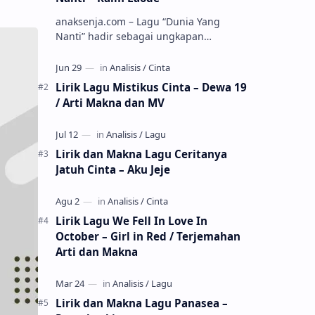
anaksenja.com – Lagu “Dunia Yang
Nanti” hadir sebagai ungkapan
perasaan yang jujur tentang cinta yang
tak selalu bisa dimiliki. Mengangkat
kisah du…
Lirik Lagu Mistikus Cinta – Dewa 19
/ Arti Makna dan MV
Lirik dan Makna Lagu Ceritanya
Jatuh Cinta – Aku Jeje
Lirik Lagu We Fell In Love In
October – Girl in Red / Terjemahan
Arti dan Makna
Lirik dan Makna Lagu Panasea –