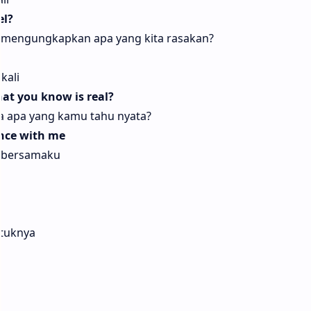
el?
, mengungkapkan apa yang kita rasakan?
kali
at you know is real?
a apa yang kamu tahu nyata?
ance with me
o bersamaku
tuknya
a