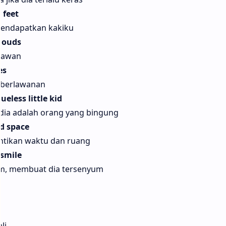
 feet
mendapatkan kakiku
clouds
i awan
es
 berlawanan
ueless littlе kid
dia adalah orang yang bingung
nd space
ntikan waktu dan ruang
 smile
m, membuat dia tersenyum
li