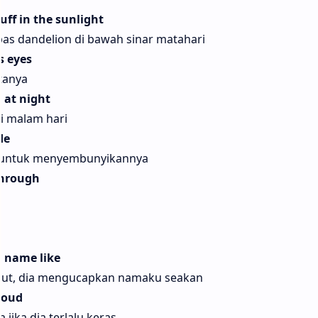
uff in the sunlight
pas dandelion di bawah sinar matahari
s eyes
tanya
 at night
i malam hari
de
 untuk menyembunyikannya
through
y name like
rut, dia mengucapkan namaku seakan
loud
ika dia terlalu keras