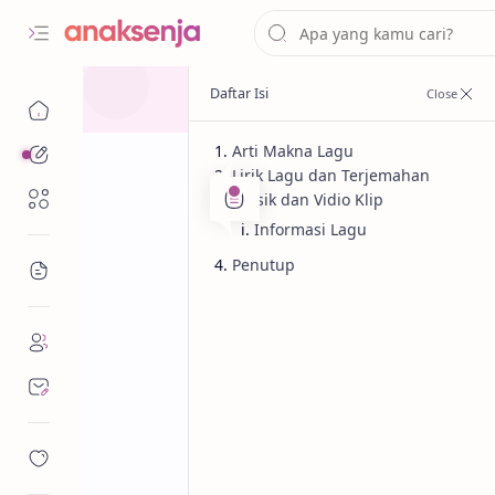
Arti Makna Lagu
Analisis
Lirik Lagu dan Terjemahan
Renungan
Musik dan Vidio Klip
Informasi Lagu
Penutup
Bacaan
Analisis
Cinta
Beranda
Lirik Lagu Take
Terjemahan Ar