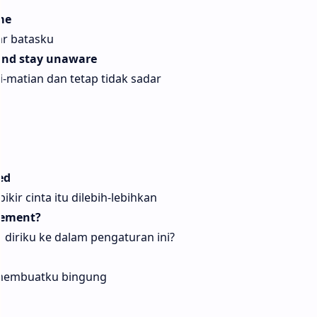
me
ar batasku
 and stay unaware
matian dan tetap tidak sadar
a
ed
ikir cinta itu dilebih-lebihkan
ngement?
diriku ke dalam pengaturan ini?
 membuatku bingung