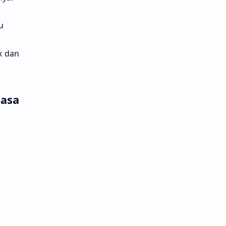
u
k dan
hasa