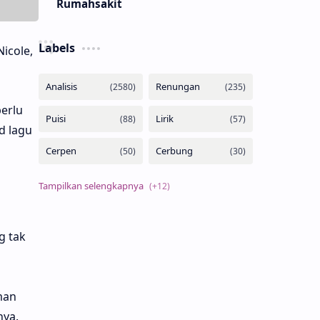
Rumahsakit
Labels
icole,
erlu
 lagu
g tak
man
nya.