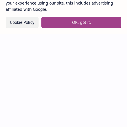
your experience using our site, this includes advertising
affiliated with Google.
Lirik Lagu We Fell In Love In October – Girl in Red
/ Terjemahan Arti dan Makna
Cookie Policy
OK, got it.
Lirik dan Makna Lagu Ceritanya Jatuh Cinta – Aku
Jeje
Lirik dan Makna Lagu Panasea – Rumahsakit
Labels