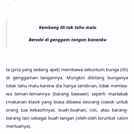
Kembang lili tak tahu malu
Berada di genggam tangan kananku
Ia (pria yang sedang apel) memba­wa sekun­tum bunga (lili)
di gengga­man tangan­nya. Mung­kin dibi­lang bunga­nya
tidak tahu malu kare­na dia hanya sendiri­an, tidak memba­
wa teman-teman­nya (barang bawa­an) seper­ti marta­bak
(maka­nan kla­sik yang biasa diba­wa seo­rang cowok untuk
orang tua kekasih­nya), buah-bua­han, roti, atau barang-
barang lain seba­gai buah tangan (oleh-oleh terun­tuk calon
mertua­nya).