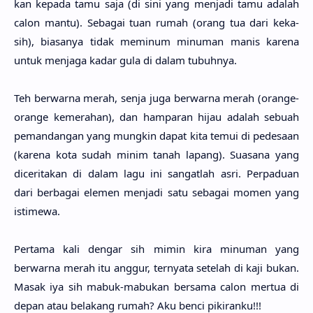
kan kepa­da tamu saja (di sini yang menja­di tamu ada­lah
calon mantu). Seba­gai tuan rumah (orang tua dari keka­
sih), biasa­nya tidak memi­num minu­man manis kare­na
untuk menja­ga kadar gula di dalam tubuh­nya.
Teh berwar­na merah, senja juga berwar­na merah (ora­nge-
ora­nge kemera­han), dan hampa­ran hijau ada­lah sebu­ah
pemanda­ngan yang mung­kin dapat kita temui di pedesa­an
(kare­na kota sudah minim tanah lapang). Suasa­na yang
dicerita­kan di dalam lagu ini sangat­lah asri. Perpadu­an
dari berba­gai ele­men menja­di satu seba­gai momen yang
istime­wa.
Perta­ma kali dengar sih mimin kira minu­man yang
berwar­na merah itu ang­gur, ternya­ta sete­lah di kaji bukan.
Masak iya sih mabuk-mabu­kan bersa­ma calon mer­tua di
depan atau bela­kang rumah? Aku benci pikiran­ku!!!