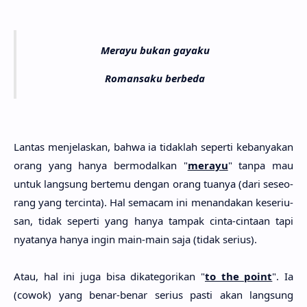
Merayu bukan gayaku
Romansaku berbeda
Lan­tas menjelas­kan, bahwa ia tidak­lah seper­ti kebanya­kan
orang yang hanya bermodal­kan "
mera­yu
" tanpa mau
untuk lang­sung berte­mu dengan orang tua­nya (dari seseo­
rang yang tercin­ta). Hal sema­cam ini menanda­kan keseriu­
san, tidak seper­ti yang hanya tam­pak cinta-cinta­an tapi
nyata­nya hanya ingin main-main saja (tidak seri­us).
Atau, hal ini juga bisa dikategori­kan "
to the point
". Ia
(cowok) yang benar-benar seri­us pasti akan lang­sung