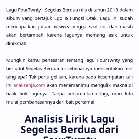
Lagu FourTwnty - Sege­las Ber­dua rilis di tahun 2018 dalam
album yang berta­juk Ego & Fung­si Otak. Lagu ini sudah
mendapat­kan juta­an
vie­wers
hing­ga saat ini, dan masih
akan bertam­bah kare­na lagu­nya memang asik untuk
dinikma­ti.
Mung­kin kamu penasa­ran ten­tang lagu FourTwnty yang
berju­dul Sege­las Ber­dua ini sebenar­nya mencerita­kan ten­
tang apa? Tak perlu geli­sah, kare­na pada kesempa­tan kali
ini
anaksenja.com
akan menemani­mu mengu­lik makna di
balik lirik lagu­nya. Tanpa berla­ma-lama lagi, mari kita
mulai pembahasan­nya dari bait perta­ma!
Analisis Lirik Lagu
Segelas Berdua dari