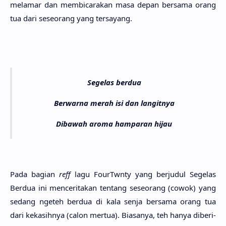
mela­mar dan membicara­kan masa depan bersa­ma orang
tua dari seseo­rang yang tersa­yang.
Segelas berdua
Berwarna merah isi dan langitnya
Dibawah aroma hamparan hijau
Pada bagi­an
reff
lagu FourTwnty yang berju­dul Sege­las
Ber­dua ini mencerita­kan ten­tang seseo­rang (cowok) yang
sedang nge­teh ber­dua di kala senja bersa­ma orang tua
dari kekasih­nya (calon mer­tua). Biasa­nya, teh hanya diberi­