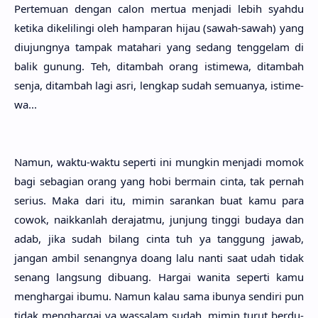
Pertemu­an dengan calon mer­tua menja­di lebih syah­du
keti­ka dikelili­ngi oleh hampa­ran hijau (sawah-sawah) yang
diujung­nya tam­pak mataha­ri yang sedang tengge­lam di
balik gunung. Teh, ditam­bah orang istime­wa, ditam­bah
senja, ditam­bah lagi asri, leng­kap sudah semua­nya, istime­
wa...
Namun, waktu-waktu seper­ti ini mung­kin menja­di momok
bagi sebagi­an orang yang hobi ber­main cinta, tak per­nah
seri­us. Maka dari itu, mimin saran­kan buat kamu para
cowok, naikkan­lah derajat­mu, jun­jung ting­gi buda­ya dan
adab, jika sudah bilang cinta tuh ya tang­gung jawab,
jangan ambil senang­nya doang lalu nanti saat udah tidak
senang lang­sung dibu­ang. Har­gai wani­ta seper­ti kamu
menghar­gai ibumu. Namun kalau sama ibu­nya sendi­ri pun
tidak menghar­gai ya wassa­lam sudah, mimin turut berdu­