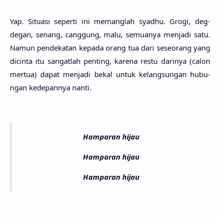
Yap. Situa­si seper­ti ini memang­lah syad­hu. Grogi, deg-
degan, senang, cang­gung, malu, semua­nya menja­di satu.
Namun pendeka­tan kepa­da orang tua dari seseo­rang yang
dicin­ta itu sangat­lah pen­ting, kare­na restu dari­nya (calon
mer­tua) dapat menja­di bekal untuk kelangsu­ngan hubu­
ngan kedepan­nya nanti.
Hamparan hijau
Hamparan hijau
Hamparan hijau