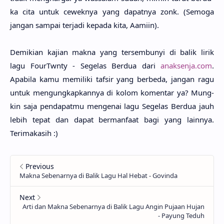
ka cita untuk cewek­nya yang dapat­nya zonk. (Semo­ga
jangan sam­pai terja­di kepa­da kita, Aami­in).
Demiki­an kaji­an makna yang tersembu­nyi di balik lirik
lagu FourTwnty - Sege­las Ber­dua dari
anaksenja.com
.
Apabi­la kamu memili­ki taf­sir yang berbe­da, jangan ragu
untuk mengungkapkan­nya di kolom komen­tar ya? Mung­
kin saja pendapat­mu menge­nai lagu Sege­las Ber­dua jauh
lebih tepat dan dapat bermanfa­at bagi yang lain­nya.
Terimaka­sih :)