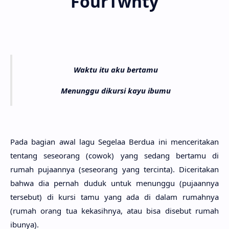
FourTwnty
Waktu itu aku bertamu
Menunggu dikursi kayu ibumu
Pada bagi­an awal lagu Sege­laa Ber­dua ini mencerita­kan
ten­tang seseo­rang (cowok) yang sedang berta­mu di
rumah pujaan­nya (seseo­rang yang tercin­ta). Dicerita­kan
bahwa dia per­nah duduk untuk menung­gu (pujaan­nya
terse­but) di kursi tamu yang ada di dalam rumah­nya
(rumah orang tua kekasih­nya, atau bisa dise­but rumah
ibu­nya).