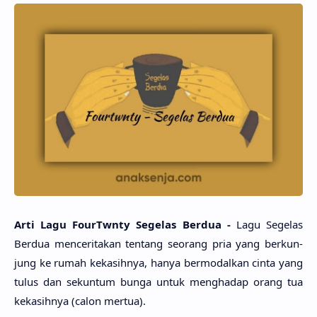
Arti Lagu FourTwnty Sege­las Ber­dua -
Lagu Sege­las
Ber­dua mencerita­kan ten­tang seo­rang pria yang berkun­
jung ke rumah kekasih­nya, hanya bermodal­kan cinta yang
tulus dan sekun­tum bunga untuk mengha­dap orang tua
kekasih­nya (calon mer­tua).