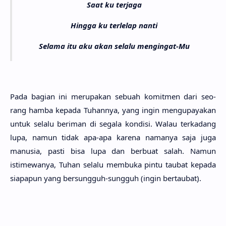
Saat ku terjaga
Hingga ku terlelap nanti
Selama itu aku akan selalu mengingat-Mu
Pada bagi­an ini merupa­kan sebu­ah komit­men dari seo­
rang hamba kepa­da Tuhan­nya, yang ingin mengupaya­kan
untuk sela­lu beri­man di sega­la kondi­si. Walau terka­dang
lupa, namun tidak apa-apa kare­na nama­nya saja juga
manu­sia, pasti bisa lupa dan berbu­at salah. Namun
istimewa­nya, Tuhan sela­lu membu­ka pintu tau­bat kepa­da
siapa­pun yang bersung­guh-sung­guh (ingin bertau­bat).