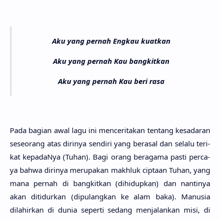
Aku yang pernah Engkau kuatkan
Aku yang pernah Kau bangkitkan
Aku yang pernah Kau beri rasa
Pada bagi­an awal lagu ini mencerita­kan ten­tang kesada­ran
seseo­rang atas diri­nya sendi­ri yang bera­sal dan sela­lu teri­
kat kepada­Nya (Tuhan). Bagi orang beraga­ma pasti perca­
ya bahwa diri­nya merupa­kan makh­luk cipta­an Tuhan, yang
mana per­nah di bangkit­kan (dihidup­kan) dan nanti­nya
akan ditidur­kan (dipulang­kan ke alam baka). Manu­sia
dilahir­kan di dunia seper­ti sedang menjalan­kan misi, di