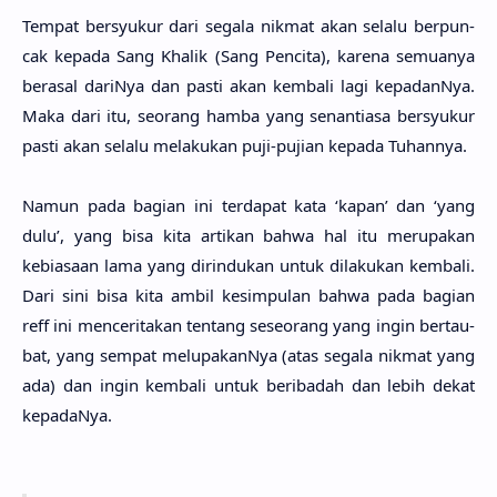
Tem­pat bersyu­kur dari sega­la nik­mat akan sela­lu berpun­
cak kepa­da Sang Kha­lik (Sang Penci­ta), kare­na semua­nya
bera­sal dari­Nya dan pasti akan kemba­li lagi kepadan­Nya.
Maka dari itu, seo­rang hamba yang senantia­sa bersyu­kur
pasti akan sela­lu melaku­kan puji-puji­an kepa­da Tuhan­nya.
Namun pada bagi­an ini terda­pat kata ‘kapan’ dan ‘yang
dulu’, yang bisa kita arti­kan bahwa hal itu merupa­kan
kebiasa­an lama yang dirindu­kan untuk dilaku­kan kemba­li.
Dari sini bisa kita ambil kesimpu­lan bahwa pada bagi­an
reff ini mencerita­kan ten­tang seseo­rang yang ingin bertau­
bat, yang sem­pat melupakan­Nya (atas sega­la nik­mat yang
ada) dan ingin kemba­li untuk beriba­dah dan lebih dekat
kepada­Nya.