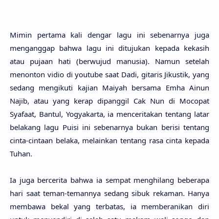
Mimin perta­ma kali dengar lagu ini sebenar­nya juga
mengang­gap bahwa lagu ini dituju­kan kepa­da keka­sih
atau puja­an hati (berwu­jud manu­sia). Namun sete­lah
menon­ton vidio di youtu­be saat Dadi, gita­ris Jikus­tik, yang
sedang mengiku­ti kaji­an Mai­yah bersa­ma Emha Ainun
Najib, atau yang kerap dipang­gil Cak Nun di Moco­pat
Syafa­at, Ban­tul, Yogyakar­ta, ia mencerita­kan ten­tang latar
bela­kang lagu Puisi ini sebenar­nya bukan beri­si ten­tang
cinta-cinta­an bela­ka, melain­kan ten­tang rasa cinta kepa­da
Tuhan.
Ia juga berceri­ta bahwa ia sem­pat menghi­lang bebera­pa
hari saat teman-teman­nya sedang sibuk reka­man. Hanya
memba­wa bekal yang terba­tas, ia memberani­kan diri