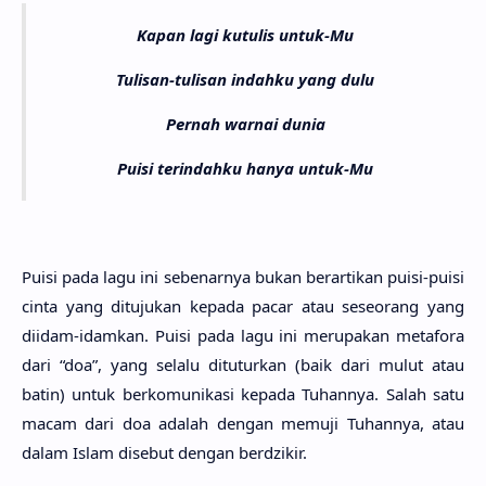
Kapan lagi kutulis untuk-Mu
Tulisan-tulisan indahku yang dulu
Pernah warnai dunia
Puisi terindahku hanya untuk-Mu
Puisi pada lagu ini sebenar­nya bukan berarti­kan puisi-puisi
cinta yang dituju­kan kepa­da pacar atau seseo­rang yang
dii­dam-idam­kan. Puisi pada lagu ini merupa­kan metafo­ra
dari “doa”, yang sela­lu ditutur­kan (baik dari mulut atau
batin) untuk berkomunika­si kepa­da Tuhan­nya. Salah satu
macam dari doa ada­lah dengan memu­ji Tuhan­nya, atau
dalam Islam dise­but dengan berdzi­kir.