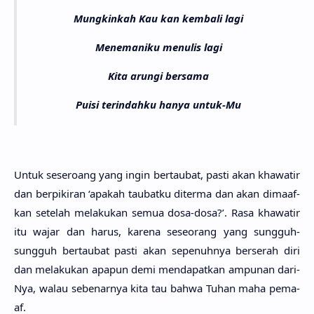
Mungkinkah Kau kan kembali lagi
Menemaniku menulis lagi
Kita arungi bersama
Puisi terindahku hanya untuk-Mu
Untuk sesero­ang yang ingin bertau­bat, pasti akan khawa­tir
dan berpiki­ran ‘apa­kah taubat­ku diter­ma dan akan dimaaf­
kan sete­lah melaku­kan semua dosa-dosa?’. Rasa khawa­tir
itu wajar dan harus, kare­na seseo­rang yang sung­guh-
sung­guh bertau­bat pasti akan sepenuh­nya berse­rah diri
dan melaku­kan apa­pun demi mendapat­kan ampu­nan dari­
Nya, walau sebenar­nya kita tau bahwa Tuhan maha pema­
af.