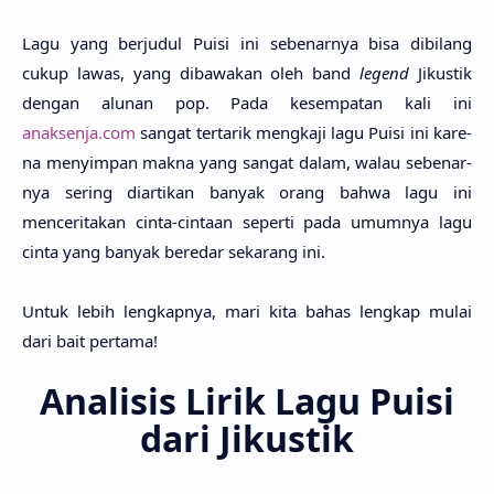
Lagu yang berju­dul Puisi ini sebenar­nya bisa dibi­lang
cukup lawas, yang dibawa­kan oleh band
legend
Jikus­tik
dengan alu­nan pop. Pada kesempa­tan kali ini
anaksenja.com
sangat terta­rik mengka­ji lagu Puisi ini kare­
na menyim­pan makna yang sangat dalam, walau sebenar­
nya sering diarti­kan banyak orang bahwa lagu ini
mencerita­kan cinta-cinta­an seper­ti pada umum­nya lagu
cinta yang banyak bere­dar seka­rang ini.
Untuk lebih lengkap­nya, mari kita bahas leng­kap mulai
dari bait perta­ma!
Analisis Lirik Lagu Puisi
dari Jikustik