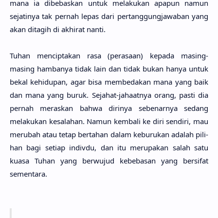
mana ia dibebas­kan untuk melaku­kan apa­pun namun
sejati­nya tak per­nah lepas dari pertanggungjawa­ban yang
akan dita­gih di akhi­rat nanti.
Tuhan mencipta­kan rasa (perasa­an) kepa­da masing-
masing hamba­nya tidak lain dan tidak bukan hanya untuk
bekal kehidu­pan, agar bisa membeda­kan mana yang baik
dan mana yang buruk. Seja­hat-jahaat­nya orang, pasti dia
per­nah meras­kan bahwa diri­nya sebenar­nya sedang
melaku­kan kesala­han. Namun kemba­li ke diri sendi­ri, mau
meru­bah atau tetap berta­han dalam keburu­kan ada­lah pili­
han bagi seti­ap indiv­du, dan itu merupa­kan salah satu
kuasa Tuhan yang berwu­jud kebeba­san yang bersi­fat
sementa­ra.