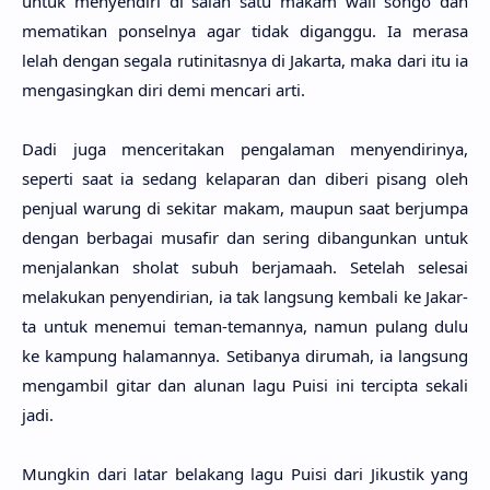
untuk menyendi­ri di salah satu makam wali songo dan
memati­kan ponsel­nya agar tidak digang­gu. Ia mera­sa
lelah dengan sega­la rutinitas­nya di Jakar­ta, maka dari itu ia
mengasing­kan diri demi menca­ri arti.
Dadi juga mencerita­kan pengala­man menyendiri­nya,
seper­ti saat ia sedang kelapa­ran dan dibe­ri pisang oleh
penju­al warung di seki­tar makam, mau­pun saat berjum­pa
dengan berba­gai musa­fir dan sering dibangun­kan untuk
menjalan­kan sho­lat subuh berjama­ah. Sete­lah sele­sai
melaku­kan penyendiri­an, ia tak lang­sung kemba­li ke Jakar­
ta untuk mene­mui teman-teman­nya, namun pulang dulu
ke kam­pung halaman­nya. Setiba­nya diru­mah, ia lang­sung
mengam­bil gitar dan alu­nan lagu Puisi ini tercip­ta seka­li
jadi.
Mung­kin dari latar bela­kang lagu Puisi dari Jikus­tik yang