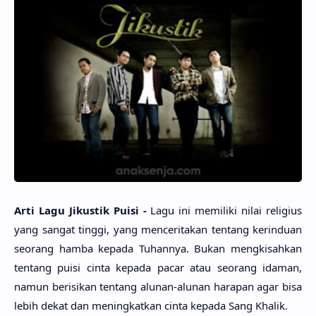
Arti Lagu Jikus­tik Puisi -
Lagu ini memili­ki nilai religi­us
yang sangat ting­gi, yang mencerita­kan ten­tang kerindu­an
seo­rang hamba kepa­da Tuhan­nya. Bukan mengkisah­kan
ten­tang puisi cinta kepa­da pacar atau seo­rang ida­man,
namun berisi­kan ten­tang alu­nan-alu­nan hara­pan agar bisa
lebih dekat dan meningkat­kan cinta kepa­da Sang Kha­lik.