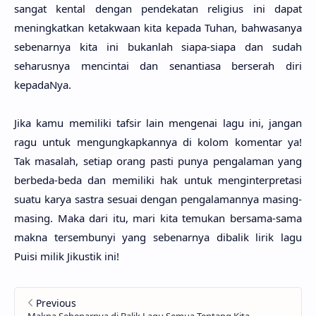
sangat ken­tal dengan pendeka­tan religi­us ini dapat
meningkat­kan ketakwa­an kita kepa­da Tuhan, bahwasa­nya
sebenar­nya kita ini bukan­lah siapa-siapa dan sudah
seharus­nya mencin­tai dan senantia­sa berse­rah diri
kepada­Nya.
Jika kamu memili­ki taf­sir lain menge­nai lagu ini, jangan
ragu untuk mengungkapkan­nya di kolom komen­tar ya!
Tak masa­lah, seti­ap orang pasti punya pengala­man yang
berbe­da-beda dan memili­ki hak untuk menginterpreta­si
suatu karya sas­tra sesu­ai dengan pengalaman­nya masing-
masing. Maka dari itu, mari kita temu­kan bersa­ma-sama
makna tersembu­nyi yang sebenar­nya diba­lik lirik lagu
Puisi milik Jikus­tik ini!