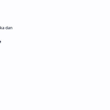
eka dan
e