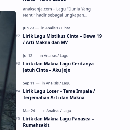
anaksenja.com – Lagu “Dunia Yang
Nanti” hadir sebagai ungkapan
perasaan yang jujur tentang cinta yang
tak selalu bisa dimiliki. Mengangkat
kisah du…
Lirik Lagu Mistikus Cinta – Dewa 19
/ Arti Makna dan MV
Lirik dan Makna Lagu Ceritanya
Jatuh Cinta – Aku Jeje
Lirik Lagu Loser – Tame Impala /
Terjemahan Arti dan Makna
Lirik dan Makna Lagu Panasea –
Rumahsakit