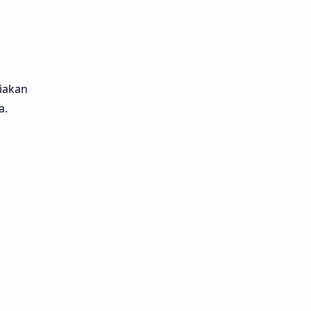
iakan
a.