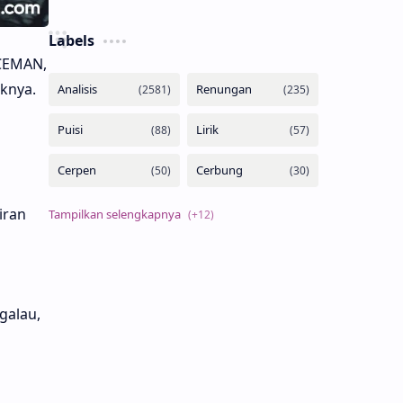
Labels
ICEMAN,
knya.
iran
galau,