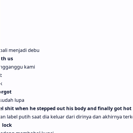
bali menjadi debu
ith us
engganggu kami
t
k
orgot
 sudah lupa
el shit when he stepped out his body and finally got hot
 label putih saat dia keluar dari dirinya dan akhirnya terk
a lock