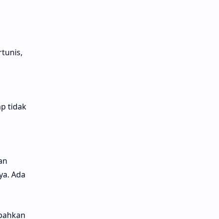
tunis,
p tidak
an
ya. Ada
 bahkan