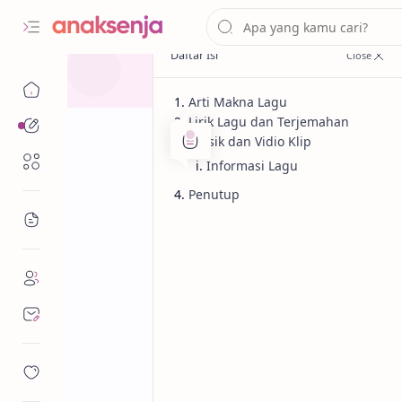
Arti Makna Lagu
Lirik Lagu dan Terjemahan
Analisis
Musik dan Vidio Klip
Renungan
Informasi Lagu
Penutup
Bacaan
Analisis
Lagu
Beranda
Lirik dan Makn
Drake (Terjema