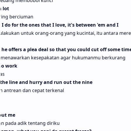
u sedang membobol kunci
 lot
ering berciuman
 do for the ones that I love, it's between 'em and I
kulakukan untuk orang-orang yang kucintai, itu antara mer
he offers a plea deal so that you could cut off some tim
n menawarkan kesepakatan agar hukumanmu berkurang
 no work
as
f the line and hurry and run out the nine
n antrean dan cepat terkenal
bout me
 pada adik tentang diriku