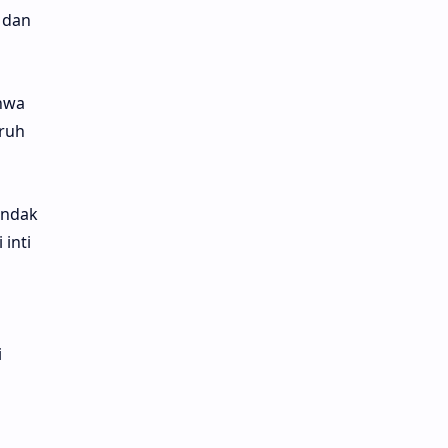
 dan
hwa
aruh
indak
inti
i