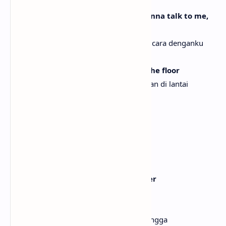
Atau mengatakan kita sudah berdamai
And then your friends don't even wanna talk to me,
no more, no more
Lalu teman-temanmu bahkan tak mau bicara denganku
lagi, tak lagi, tak lagi
I wanna kiss you on the bed and on the floor
Aku ingin menciummu di atas ranjang dan di lantai
When I'm poor, when I'm bored
Saat aku miskin, saat aku bosan
I am yours, I am yours, I am yours
Aku milikmu, aku milikmu, aku milikmu
[Chorus]
I don't wanna talk down on your lover
Aku tak ingin merendahkan kekasihmu
I don't wanna be a homewrecker
Aku tak ingin menjadi perusak rumah tangga