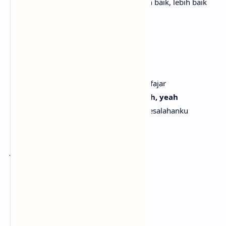
Aku hanya tahu aku bisa lebih baik, lebih baik, lebih baik
[Verse 2]
We sit on the fire escape
Kita duduk di tangga darurat
We talk and talk 'til dawn
Kita berbincang dan berbincang sampai fajar
I open up to you about my wrongs, oh, yeah
Aku membuka diriku padamu tentang kesalahanku
Then we lay and contemplate
Lalu kita berbaring dan merenung
Just one more round of love
Hanya satu putaran cinta lagi
Before you go home to another one
Sebelum kau pulang ke orang yang lain
[Pre-Chorus]