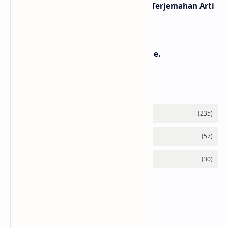
Lirik Lagu Loser – Tame Impala / Terjemahan Arti
dan Makna
Lirik dan Makna Lagu Jeda – Celine.
Labels