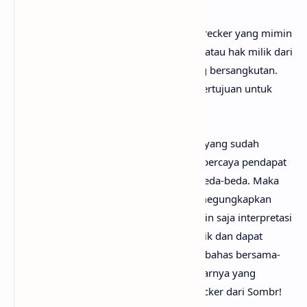
Perlu diketahui bahwa lirik lagu Homewrecker yang mimin
sediakan sepenuhnya menjadi hak cipta atau hak milik dari
penulis, artis, band dan label musik yang bersangkutan.
Semua materi yang dipaparkan hanya bertujuan untuk
informasi dan edukasi.
Mungkin kamu tidak setuju dengan apa yang sudah
anaksenja.com
jabarkan, karena mimin percaya pendapat
serta pengetahuan setiap orang itu berbeda-beda. Maka
dari itu, mimin persilakan kamu untuk megungkapkan
pendapatmu di kolom komentar. Mungkin saja interpretasi
lagu Homewrecker darimu jauh lebih baik dan dapat
bermanfaat bagi yang lainnya. Mari kita bahas bersama-
sama hingga menemukan makna sebenarnya yang
tersembunyi di balik lirik lagu Homewrecker dari Sombr!