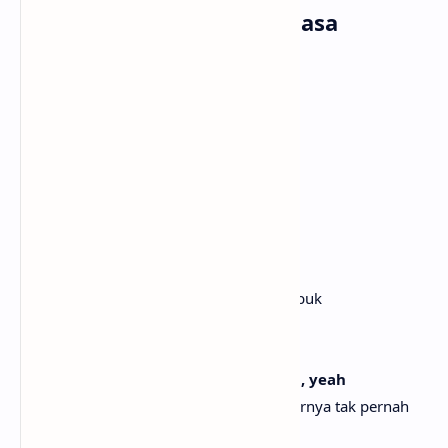
dengan Terjemahan Bahasa
Indonesia
[Intro]
Ooh-ooh-ooh, ooh-ooh-ooh
Ooh-ooh-ooh, ooh-ooh-ooh
Ooh-ooh-ooh, ooh-ooh-ooh, ooh
[Verse 1]
You hit like a drunk cigarette
Kau menghantam seperti rokok saat mabuk
The feeling amplified
Perasaan itu semakin terasa
By saying things we never meant, oh, yeah
Karena mengatakan hal-hal yang sebenarnya tak pernah
kita maksudkan