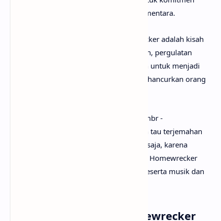
tanpa syarat, bukan sekadar pelarian sementara.
Secara keseluruhan, lirik lagu Homewrecker adalah kisah
tentang cinta yang tertahan oleh keadaan, pergulatan
antara etika dan perasaan, serta harapan untuk menjadi
sosok yang lebih baik tanpa harus menghancurkan orang
lain.
Setelah mengetahui apa makna lagu Sombr -
Homewrecker, mungkin kamu juga ingin tau terjemahan
lagu Homewrecker secara rinci? Tenang saja, karena
anaksenja
sudah menyediakan Sombr - Homewrecker
lirik dan terjemahannya. Tak lupa juga beserta musik dan
vidio klipnya. Selamat menyimak!
Lirik Lagu Sombr - Homewrecker