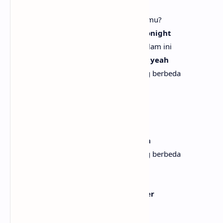
Do you got plans for life?
Apakah kau punya rencana untuk hidupmu?
'Cause I don't wanna just romance tonight
Karena aku tak ingin hanya romansa malam ini
I wanna see you in another light, oh, yeah
Aku ingin melihatmu dalam cahaya yang berbeda
With rhythm, there is rhyme
Dengan irama, ada rima
With you, there always can be I
Denganmu, selalu bisa ada aku
I wanna see you in another light, ooh
Aku ingin melihatmu dalam cahaya yang berbeda
[Chorus]
I don't wanna talk down on your lover
Aku tak ingin merendahkan kekasihmu
I don't wanna be a homewrecker