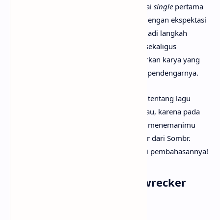
Kehadiran “Homewrecker” juga menandai
single
pertama
sombr sejak kesuksesan lagu 12
to
12. Dengan ekspektasi
tinggi dari para pendengar, lagu ini menjadi langkah
penting dalam kelanjutan karier sombr, sekaligus
mempertegas konsistensinya menghadirkan karya yang
emosional dan relevan dengan generasi pendengarnya.
Mungkin kamu sudah sangat penasaran tentang lagu
Homewrecker artinya apa? Tak perlu galau, karena pada
kesempatan kali ini
anaksenja.com
akan menemanimu
mencari tahu maksud lagu Homewrecker dari Sombr.
Tanpa berlama-lama lagi, mari kita mulai pembahasannya!
Arti Makna Lagu Homewrecker
dari Sombr