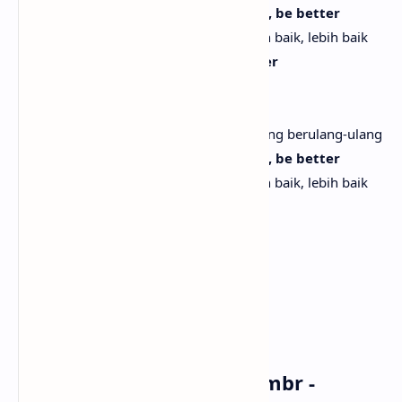
I just know I can be better, be better, be better
Aku hanya tahu aku bisa lebih baik, lebih baik, lebih baik
I don't wanna talk down on your lover
Aku tak ingin merendahkan kekasihmu
I don't wanna be a broken record
Aku tak ingin menjadi rekaman rusak yang berulang-ulang
I just know I can be better, be better, be better
Aku hanya tahu aku bisa lebih baik, lebih baik, lebih baik
[Outro]
Ooh-ooh-ooh, ooh-ooh-ooh (Oh-oh)
Ooh-ooh-ooh, ooh-ooh-ooh (Oh-oh)
Ooh-ooh-ooh, ooh-ooh-ooh (Oh-oh)
Ooh-ooh-ooh, ooh-ooh-ooh
Musik dan Vidio Klip Sombr -