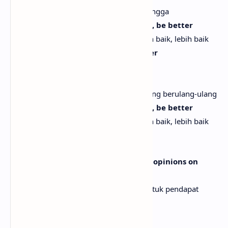
Aku tak ingin menjadi perusak rumah tangga
I just know I can be better, be better, be better
Aku hanya tahu aku bisa lebih baik, lebih baik, lebih baik
I don't wanna talk down on your lover
Aku tak ingin merendahkan kekasihmu
I don't wanna be a broken record
Aku tak ingin menjadi rekaman rusak yang berulang-ulang
I just know I can be better, be better, be better
Aku hanya tahu aku bisa lebih baik, lebih baik, lebih baik
[Bridge]
I don't wanna be how you formulate opinions on
astrology, oh no
Aku tak ingin menjadi cara kau membentuk pendapat
tentang astrologi, oh tidak
Or to say we made peace