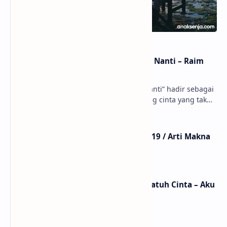
Lirik dan Makna Lagu Dunia Yang Nanti – Raim
Laode
anaksenja.com – Lagu “Dunia Yang Nanti” hadir sebagai
ungkapan perasaan yang jujur tentang cinta yang tak
selalu bisa dimiliki. Mengangkat kisah du…
Lirik Lagu Mistikus Cinta – Dewa 19 / Arti Makna
dan MV
Lirik dan Makna Lagu Ceritanya Jatuh Cinta – Aku
Jeje