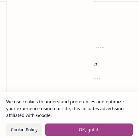
anaksenja.com
Mengindahkan dunia dengan sastra
Tentang
Regulasi
About
Privacy
Sitemap
Disclaimer
Layanan
Suport
Contact
Dana
Kirim Karyamu!
Saweria
Trakteer
We use cookies to understand preferences and optimize
your experience using our site, this includes advertising
affiliated with Google.
2020 -
2026
‧
Anak Senja
‧ All rights reserved.
©
Cookie Policy
OK, got it.