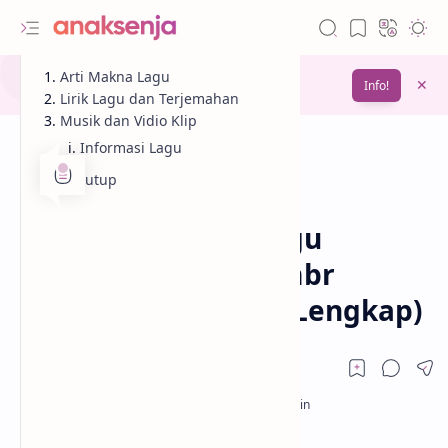
Gunakan fitur
Arti Makna Lagu
Bookmark
untuk menyimpan
Info!
bacaanmu di lain waktu
Lirik Lagu dan Terjemahan
Musik dan Vidio Klip
Informasi Lagu
Penutup
Analisis
Lagu
Beranda
Lirik dan Makna Lagu
Homewrecker – Sombr
(Terjemahan & Arti Lengkap)