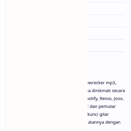
Album
-
Genre
Pop
Lisensi
Warner Records
Ditulis
sombr
Penutup
Untuk link download lagu Sombr - Homewrecker mp3,
tidak perlu ya? Karena lagunya sudah bisa dinikmati secara
gratis di mana-mana, seperti Youtube, Spotify, Resso, Joox,
SoundCloud, Deezer, iTunes, Apple Music dan pemutar
media online lainnya. Begitu juga untuk kunci gitar
Homewrecker chord, kamu bisa menemukannya dengan
mudah di web sebelah.