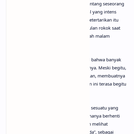
Lirik lagu Homewrecker menceritakan tentang seseorang
yang terlibat dalam hubungan emosional yang intens
namun tidak sepenuhnya bisa dimiliki. Ketertarikan itu
terasa kuat dan membekas, seperti “pukulan rokok saat
mabuk”, meninggalkan penyesalan setelah malam
berakhir.
Pada bagian awal, tokoh lagu menyadari bahwa banyak
kata terucap tanpa makna yang sebenarnya. Meski begitu,
perasaan yang muncul tidak bisa diabaikan, membuatnya
terus bertanya-tanya mengapa hubungan ini terasa begitu
dalam meskipun situasinya salah.
Pre-chorus
menunjukkan keinginan akan sesuatu yang
lebih serius. Ia tidak ingin hubungan ini hanya berhenti
sebagai romansa sesaat, melainkan ingin melihat
pasangannya dalam “cahaya yang berbeda”, sebagai