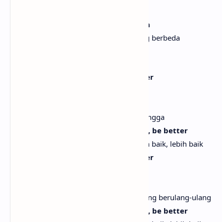
Denganmu, selalu bisa ada aku
I wanna see you in another light, ooh
Aku ingin melihatmu dalam cahaya yang berbeda
[Chorus]
I don't wanna talk down on your lover
Aku tak ingin merendahkan kekasihmu
I don't wanna be a homewrecker
Aku tak ingin menjadi perusak rumah tangga
I just know I can be better, bе better, be bеtter
Aku hanya tahu aku bisa lebih baik, lebih baik, lebih baik
I don't wanna talk down on your lover
Aku tak ingin merendahkan kekasihmu
I don't wanna be a broken record
Aku tak ingin menjadi rekaman rusak yang berulang-ulang
I just know I can be better, be better, be better