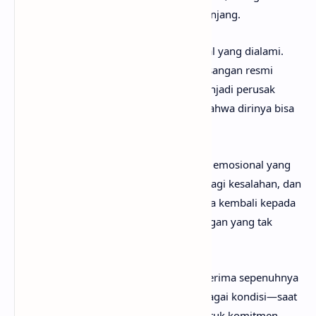
bagian dari rencana hidup yang lebih panjang.
Bagian
chorus
menegaskan konflik moral yang dialami.
Tokoh lagu tidak ingin merendahkan pasangan resmi
orang yang ia cintai, juga tidak ingin menjadi perusak
hubungan. Namun di sisi lain, ia yakin bahwa dirinya bisa
menjadi pilihan yang lebih baik.
Verse
kedua menggambarkan kedekatan emosional yang
nyata: duduk bersama hingga fajar, berbagi kesalahan, dan
momen keintiman sebelum pasangannya kembali kepada
orang lain. Ini memperjelas rasa kehilangan yang tak
terucapkan.
Pada bagian
bridge
, keinginan untuk diterima sepenuhnya
semakin kuat. Ia ingin hadir dalam berbagai kondisi—saat
miskin, bosan, atau rapuh—sebagai bentuk komitmen