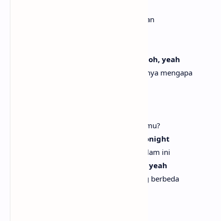
You leave me filled with regret
Kau meninggalkanku dipenuhi penyesalan
At the end of the night
Di akhir malam
I always find myself wondering why, oh, yeah
Aku selalu mendapati diriku bertanya-tanya mengapa
[Pre-Chorus]
Do you got plans for life?
Apakah kau punya rencana untuk hidupmu?
'Cause I don't wanna just romance tonight
Karena aku tak ingin hanya romansa malam ini
I wanna see you in another light, oh, yeah
Aku ingin melihatmu dalam cahaya yang berbeda
With rhythm, there is rhyme
Dengan irama, ada rima
With you, there always can be I