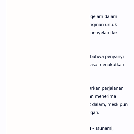
sejarah yang indah.
Chorus
kedua mengulangi perasaan tenggelam dalam
cinta yang mendalam dan jujur, serta keinginan untuk
berhenti berpura-pura dan benar-benar menyelam ke
dalam perasaan tersebut.
Outro
menutup lagu dengan pengakuan bahwa penyanyi
benar-benar jatuh cinta, meskipun itu terasa menakutkan
dan tak terkendali.
Secara keseluruhan, lagu ini menggambarkan perjalanan
emosional seseorang yang menyadari dan menerima
bahwa mereka jatuh cinta dengan sangat dalam, meskipun
penuh dengan ketidakpastian dan tantangan.
Setelah mengetahui apa makna lagu NIKI - Tsunami,