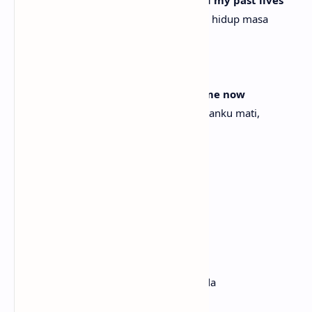
Seperti kau telah mengenalku sepanjang hidup masa
laluku
What an evil thought
Betapa pikiran jahat
Wreck my plans, stop me dead, kiss me now
Menghancurkan rencanaku, menghentikanku mati,
ciumlah aku sekarang
[Pre-Chorus]
Hand on my leg
Tangan di kakiku
Chokehold on my head
Cengkraman di kepalaku
I wanna be wherever you are
Aku ingin berada di mana pun kau berada
Wanna get carried away