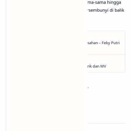
bagi yang lainnya. Mari kita bahas bersama-sama hingga
menemukan makna sebenarnya yang tersembunyi di balik
lirik lagu Tsunami dari NIKI!