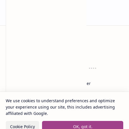
anaksenja.com
Mengindahkan dunia dengan sastra
Tentang
Regulasi
About
Privacy
Sitemap
Disclaimer
Layanan
Suport
We use cookies to understand preferences and optimize
Contact
Dana
your experience using our site, this includes advertising
Kirim Karyamu!
Saweria
affiliated with Google.
Trakteer
Cookie Policy
OK, got it.