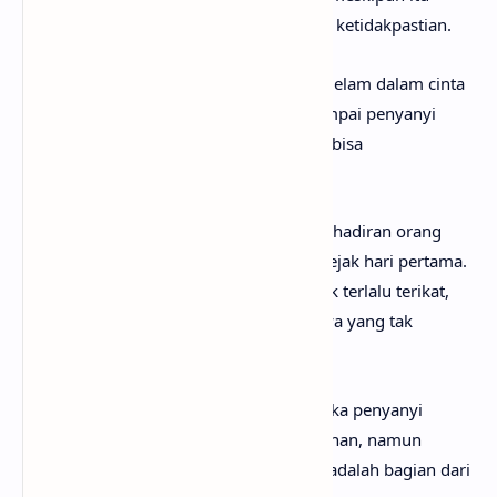
berarti harus menghadapi rasa sakit dan ketidakpastian.
Chorus
menggambarkan perasaan tenggelam dalam cinta
yang begitu dalam dan jujur, sampai-sampai penyanyi
merasa seperti sedang jatuh cinta tanpa bisa
mengontrolnya.
Verse
kedua menunjukkan bagaimana kehadiran orang
yang dicintainya mengubah segalanya sejak hari pertama.
Meskipun penyanyi berusaha untuk tidak terlalu terikat,
dia akhirnya menyerah pada perasaannya yang tak
terbendung.
Pre-chorus
kedua menandai momen ketika penyanyi
bertanya apakah cintanya terlalu berlebihan, namun
kemudian menyadari bahwa semuanya adalah bagian dari