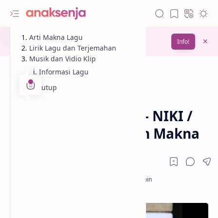
Gunakan fitur
Arti Makna Lagu
Bookmark
untuk menyimpan
Info!
bacaanmu di lain waktu
Lirik Lagu dan Terjemahan
Musik dan Vidio Klip
Informasi Lagu
Penutup
Analisis
Cinta
Beranda
Lirik Lagu Tsunami – NIKI /
Terjemahan Arti dan Makna