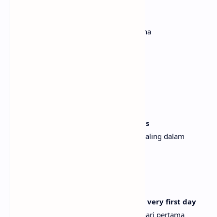
Ingin terbawa
Want wave after wave 'cause
Ingin gelombang demi gelombang karena
[Chorus]
I'm going under
Aku tenggelam
Storm, lightning, thunder
Badai, petir, guntur
I'm drowning in the deepest of truths
Aku tenggelam dalam kebenaran yang paling dalam
Fuck, I think I'm falling for you
Sial, aku pikir aku jatuh cinta padamu
[Verse 2]
You spoke and the wind changed the very first day
Kau berbicara dan angin berubah pada hari pertama