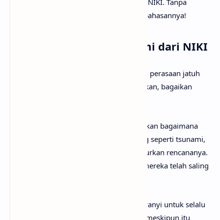
mencari tahu maksud lagu Tsunami dari NIKI. Tanpa
berlama-lama lagi, mari kita mulai pembahasannya!
Arti Makna Lagu Tsunami dari NIKI
Lirik lagu Tsunami menceritakan tentang perasaan jatuh
cinta yang begitu kuat dan menghanyutkan, bagaikan
bencana alam yang tak terhindarkan.
Pada
verse
pertama, penyanyi menceritakan bagaimana
kehadiran orang yang dicintainya datang seperti tsunami,
mengguncang dunianya dan menghancurkan rencananya.
Perasaan ini begitu intens, seolah-olah mereka telah saling
mengenal sejak kehidupan sebelumnya.
Pre-chorus
menampilkan keinginan penyanyi untuk selalu
berada di dekat orang yang dicintainya, meskipun itu