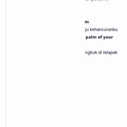
Right away, I knew
Segera, aku tahu
It was over, you exist now, to my doom
Sudah berakhir, kau sekarang ada, menuju kehancuranku
And I swore I wouldn't curl up in the palm of your
hand
Dan aku bersumpah aku tidak akan meringkuk di telapak
tanganmu
Oh no, I refuse
Oh tidak, aku menolak
There's nothing I can do
Tidak ada yang bisa kulakukan
[Pre-Chorus]
I asked you at the beach
Aku bertanya padamu di pantai