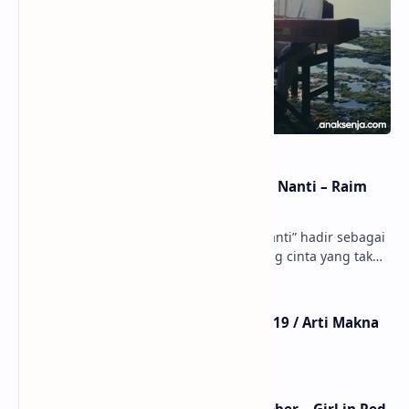
Lirik dan Makna Lagu Dunia Yang Nanti – Raim
Laode
anaksenja.com – Lagu “Dunia Yang Nanti” hadir sebagai
ungkapan perasaan yang jujur tentang cinta yang tak
selalu bisa dimiliki. Mengangkat kisah du…
Lirik Lagu Mistikus Cinta – Dewa 19 / Arti Makna
dan MV