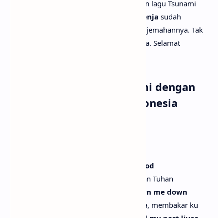
mungkin kamu juga ingin tau terjemahan lagu Tsunami
secara rinci? Tenang saja, karena
anaksenja
sudah
menyediakan NIKI - Tsunami lirik dan terjemahannya. Tak
lupa juga beserta musik dan vidio klipnya. Selamat
menyimak!
Lirik Lagu NIKI - Tsunami dengan
Terjemahan Bahasa Indonesia
[Verse 1]
A roaring tsunami
Sebuah tsunami yang mengaum
You came crashing in like an act of God
Kau datang menghantam seperti tindakan Tuhan
Shake my earth, suck the air out, burn me down
Mengguncang bumi ku, menyedot udara, membakar ku
It's like you've known me through all my past lives