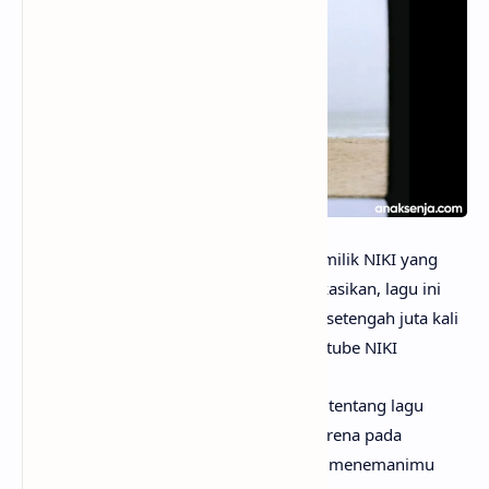
anaksenja.com
– Tsunami adalah lagu milik NIKI yang
dirilis pada 26 Juli 2024. Setelah dipublikasikan, lagu ini
telah di tonton ratusan ribu kali, hampir setengah juta kali
dalam minggu pertama rilis di kanal Youtube NIKI
Mungkin kamu sudah sangat penasaran tentang lagu
Tsunami artinya apa? Tak perlu galau, karena pada
kesempatan kali ini
anaksenja.com
akan menemanimu