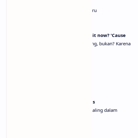
Swan dove headfirst into the blue
Angsa menyelam kepala lebih dulu ke biru
Was this a crazy reach?
Apakah ini jangkauan yang gila?
And the rest is glorious history, ain't it now? 'Cause
Dan sisanya adalah sejarah yang gemilang, bukan? Karena
[Chorus]
I'm going under
Aku tenggelam
Storm, lightning, thunder
Badai, petir, guntur
I'm drowning in the deepest of truths
Aku tenggelam dalam kebenaran yang paling dalam
Fuck, I think I'm falling for you
Sial, aku pikir aku jatuh cinta padamu
I'm tired of playing pretend