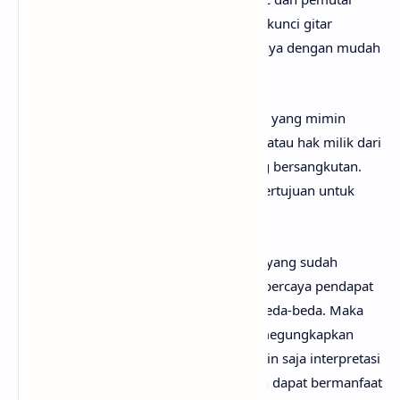
media online lainnya. Begitu juga untuk kunci gitar
Tsunami chord, kamu bisa menemukannya dengan mudah
di web sebelah.
Perlu diketahui bahwa lirik lagu Tsunami yang mimin
sediakan sepenuhnya menjadi hak cipta atau hak milik dari
penulis, artis, band dan label musik yang bersangkutan.
Semua materi yang dipaparkan hanya bertujuan untuk
informasi dan edukasi.
Mungkin kamu tidak setuju dengan apa yang sudah
anaksenja.com
jabarkan, karena mimin percaya pendapat
serta pengetahuan setiap orang itu berbeda-beda. Maka
dari itu, mimin persilakan kamu untuk megungkapkan
pendapatmu di kolom komentar. Mungkin saja interpretasi
lagu Tsunami darimu jauh lebih baik dan dapat bermanfaat