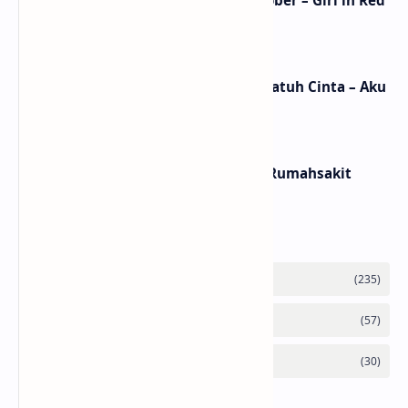
Lirik Lagu We Fell In Love In October – Girl in Red
/ Terjemahan Arti dan Makna
Lirik dan Makna Lagu Ceritanya Jatuh Cinta – Aku
Jeje
Lirik dan Makna Lagu Panasea – Rumahsakit
Labels