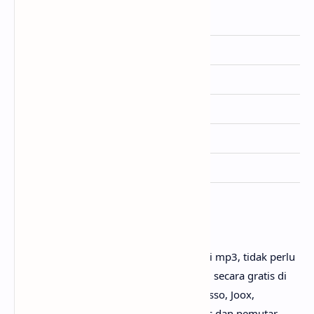
Artis
NIKI
Dirilis
26 Juli 2024
Album
Buzz (2024)
Genre
Pop
Lisensi
88rising
Ditulis
NIKI
Penutup
Untuk link download lagu NIKI - Tsunami mp3, tidak perlu
ya? Karena lagunya sudah bisa dinikmati secara gratis di
mana-mana, seperti Youtube, Spotify, Resso, Joox,
SoundCloud, Deezer, iTunes, Apple Music dan pemutar