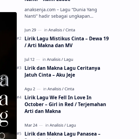
anaksenja.com – Lagu “Dunia Yang
Nanti” hadir sebagai ungkapan
perasaan yang jujur tentang cinta yang
tak selalu bisa dimiliki. Mengangkat
kisah du…
Lirik Lagu Mistikus Cinta – Dewa 19
/ Arti Makna dan MV
Lirik dan Makna Lagu Ceritanya
Jatuh Cinta – Aku Jeje
Lirik Lagu We Fell In Love In
October – Girl in Red / Terjemahan
Arti dan Makna
Lirik dan Makna Lagu Panasea –