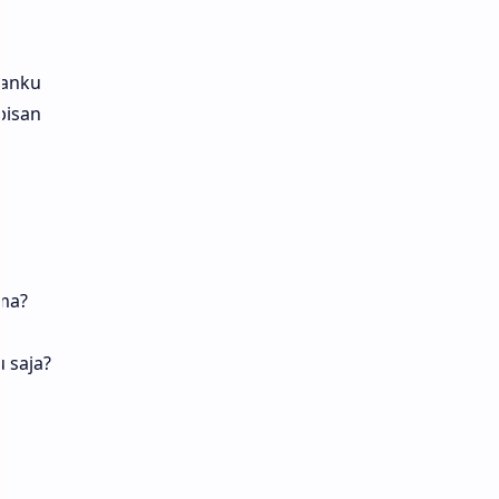
nanku
bisan
ma?
 saja?