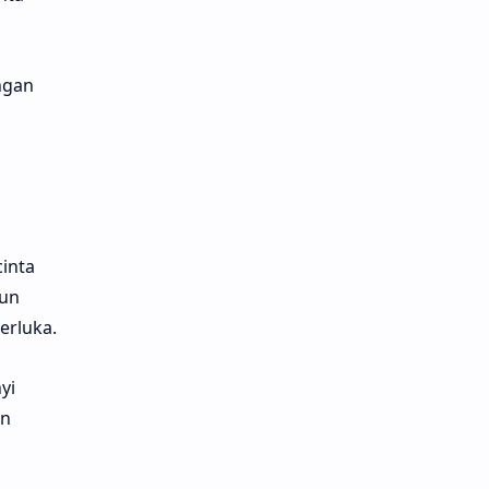
ngan
inta
pun
erluka.
yi
an