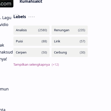
Rumahsakit
Labels
4. Lagu
vidio
ak
maksud
nya!
namun
nta