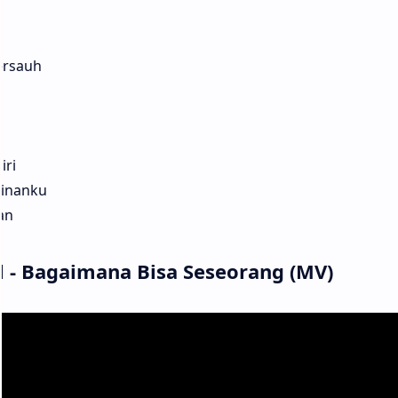
ersauh
iri
kinanku
an
l - Bagaimana Bisa Seseorang (MV)