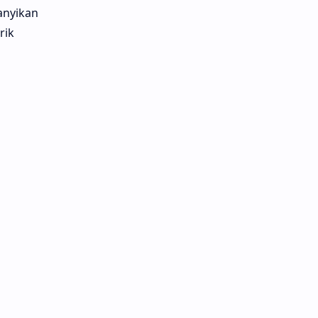
anyikan
rik