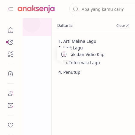
Arti Makna Lagu
Analisis
Lirik Lagu
Renungan
Musik dan Vidio Klip
Informasi Lagu
Penutup
Bacaan
Analisis
Cinta
Beranda
Lirik Lagu Bag
/ Arti Makna d