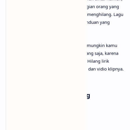
yang tersisa hanyalah luka karena kepergian orang yang
dicintai, membuat segala sesuatu terasa menghilang. Lagu
ini menggambarkan kepedihan dan kerinduan yang
mendalam akan cinta yang hilang.
Setelah mengetahui makna lagu Hilang, mungkin kamu
ingin segera menyanyikan lagunya? Tenang saja, karena
anaksenja
sudah menyediakan Garasi - Hilang lirik
lengkapnya. Tak lupa juga beserta musik dan vidio klipnya.
Selamat menyimak!
Lirik Lagu Garasi - Hilang
Di manakah cinta sejati
Yang memberi ketenangan hati
Sampai kapan ku harus menanti