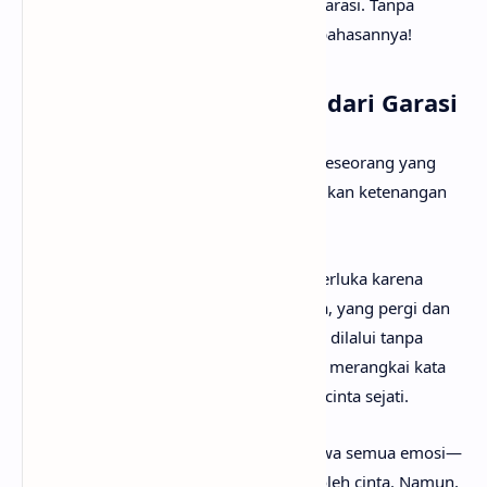
mencari tahu maksud lagu Hilang dari Garasi. Tanpa
berlama-lama lagi, mari kita mulai pembahasannya!
Arti Makna Lagu Hilang dari Garasi
Lirik lagu Hilang menceritakan tentang seseorang yang
mencari cinta sejati yang dapat memberikan ketenangan
hati.
Sang penyanyi merasa kehilangan dan terluka karena
ditinggalkan oleh orang yang dicintainya, yang pergi dan
mungkin takkan kembali. Malam-malam dilalui tanpa
kasih sayang, dan meskipun ia mencoba merangkai kata
dan nada, yang diinginkannya hanyalah cinta sejati.
Di bagian
reff
, lagu ini menegaskan bahwa semua emosi—
baik tangis maupun tawa—disebabkan oleh cinta. Namun,