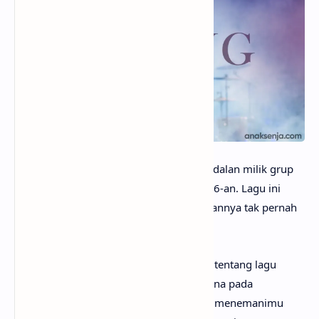
anaksenja.com
– Hilang adalah lagu andalan milik grup
band Garasi, yang dirilis pada tahun 2006-an. Lagu ini
pernah
hits
pada kala itu, dan kepopulerannya tak pernah
redup hingga sekarang.
Mungkin kamu sudah sangat penasaran tentang lagu
Hilang artinya apa? Tak perlu galau, karena pada
kesempatan kali ini
anaksenja.com
akan menemanimu