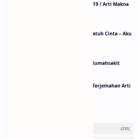
Lirik Lagu Mistikus Cinta – Dewa 19 / Arti Makna
dan MV
Lirik dan Makna Lagu Ceritanya Jatuh Cinta – Aku
Jeje
Lirik dan Makna Lagu Panasea – Rumahsakit
Lirik Lagu Loser – Tame Impala / Terjemahan Arti
dan Makna
Labels