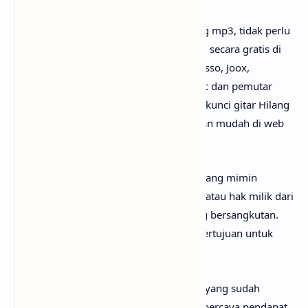
Untuk link download lagu Garasi - Hilang mp3, tidak perlu
ya? Karena lagunya sudah bisa dinikmati secara gratis di
mana-mana, seperti Youtube, Spotify, Resso, Joox,
SoundCloud, Deezer, iTunes, Apple Music dan pemutar
media online lainnya. Begitu juga untuk kunci gitar Hilang
chord
, kamu bisa menemukannya dengan mudah di web
sebelah.
Perlu diketahui bahwa lirik lagu Hilang yang mimin
sediakan sepenuhnya menjadi hak cipta atau hak milik dari
penulis, artis, band dan label musik yang bersangkutan.
Semua materi yang dipaparkan hanya bertujuan untuk
informasi dan edukasi.
Mungkin kamu tidak setuju dengan apa yang sudah
anaksenja.com
jabarkan, karena mimin percaya pendapat