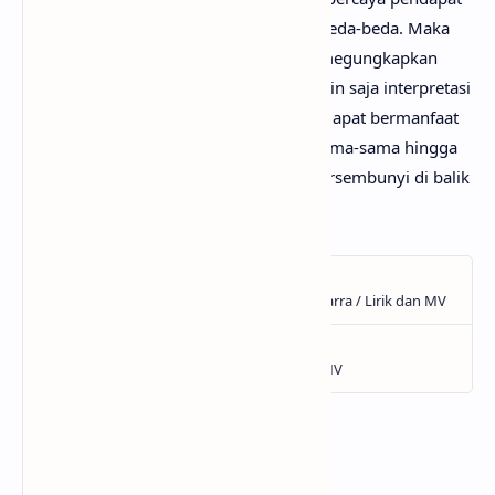
serta pengetahuan setiap orang itu berbeda-beda. Maka
dari itu, mimin persilakan kamu untuk megungkapkan
pendapatmu di kolom komentar. Mungkin saja interpretasi
lagu Hilang darimu jauh lebih baik dan dapat bermanfaat
bagi yang lainnya. Mari kita bahas bersama-sama hingga
menemukan makna sebenarnya yang tersembunyi di balik
lirik lagu Hilang dari Garasi!