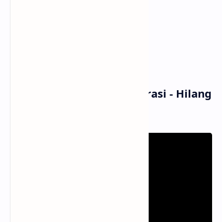
Semua karena cinta, semua karena cinta
Yang kau tinggalkan hanyalah luka
Dan semua menghilang
Dan semua menghilang
Dan semua menghilang
Musik dan Vidio Klip Garasi - Hilang
(MV)