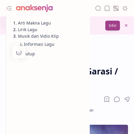
Gunakan fitur
Arti Makna Lagu
Bookmark
untuk menyimpan
Info!
bacaanmu di lain waktu
Lirik Lagu
Musik dan Vidio Klip
Informasi Lagu
Penutup
Analisis
Cinta
Beranda
Lirik Lagu Hilang – Garasi /
Arti Makna dan MV