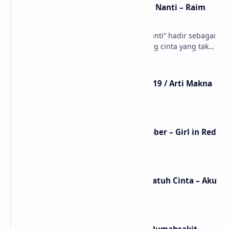
Lirik dan Makna Lagu Dunia Yang Nanti – Raim
Laode
anaksenja.com – Lagu “Dunia Yang Nanti” hadir sebagai
ungkapan perasaan yang jujur tentang cinta yang tak
selalu bisa dimiliki. Mengangkat kisah du…
Lirik Lagu Mistikus Cinta – Dewa 19 / Arti Makna
dan MV
Lirik Lagu We Fell In Love In October – Girl in Red
/ Terjemahan Arti dan Makna
Lirik dan Makna Lagu Ceritanya Jatuh Cinta – Aku
Jeje