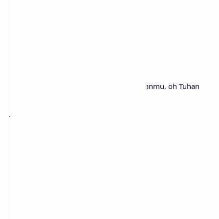
kehilangan semuanya
[Chorus]
Please stay
Tolong tinggal
I want you, I need you, oh God
Aku menginginkanmu, aku membutuhkanmu, oh Tuhan
Don't take
Jangan ambil
These beautiful things that I've got
Hal-hal indah ini yang aku miliki
[Post-Chorus]
Oh-oh-oh-oh, oh, oh, please
Oh-oh-oh-oh, oh, oh, tolong
[Outro]