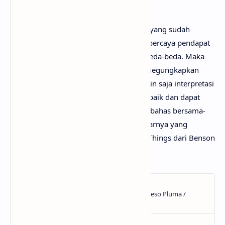
bertujuan untuk informasi dan edukasi.
Mungkin kamu tidak setuju dengan apa yang sudah
anaksenja.com
jabarkan, karena mimin percaya pendapat
serta pengetahuan setiap orang itu berbeda-beda. Maka
dari itu, mimin persilakan kamu untuk megungkapkan
pendapatmu di kolom komentar. Mungkin saja interpretasi
lagu Beautiful Things darimu jauh lebih baik dan dapat
bermanfaat bagi yang lainnya. Mari kita bahas bersama-
sama hingga menemukan makna sebenarnya yang
tersembunyi di balik lirik lagu Beautiful Things dari Benson
Boone!