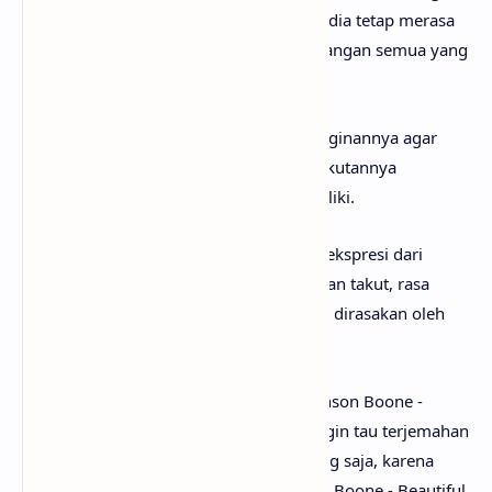
termasuk kedamaian dan cinta. Namun, dia tetap merasa
khawatir bahwa dia mungkin akan kehilangan semua yang
dia miliki.
Outro
lagu ini kembali menekankan keinginannya agar
wanita tersebut tetap di sisinya dan ketakutannya
kehilangan semua hal indah yang dia miliki.
Secara keseluruhan, lirik lagu ini adalah ekspresi dari
perasaan campur aduk antara bahagia dan takut, rasa
syukur dan rasa khawatir, yang mungkin dirasakan oleh
banyak orang dalam hidup mereka.
Setelah mengetahui apa makna lagu Benson Boone -
Beautiful Things, mungkin kamu juga ingin tau terjemahan
lagu Beautiful Things secara rinci? Tenang saja, karena
anak senja
sudah menyediakan Benson Boone - Beautiful