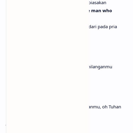
Dan itu adalah perasaan yang ingin aku biasakan
But there's no man as terrified as the man who
stands to lose you
Tapi tidak ada pria yang lebih ketakutan dari pada pria
yang berisiko kehilanganmu
[Pre-Chorus]
Oh, I hope I don't losе you
Oh, aku berharap aku jangan sampai kehilanganmu
Mm
Please stay
Tolong tinggal
I want you, I need you, oh God
Aku menginginkanmu, aku membutuhkanmu, oh Tuhan
Don't take
Jangan ambil
Thеse beautiful things that I've got