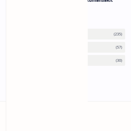
Lirik dan Makna Lagu Panasea – Rumahsakit
Labels
anaksenja.com