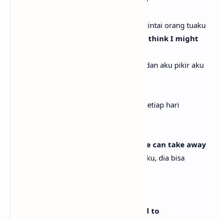
I found a girl my parents love
Aku menemukan seorang gadis yang dicintai orang tuaku
She'll come and stay the night, and I think I might
have it all
Dia akan datang dan menginap malam, dan aku pikir aku
mungkin memiliki semuanya
And I thank God every day
Dan aku berterima kasih kepada Tuhan setiap hari
For the girl he sent my way
Untuk gadis yang dia kirim ke jalanku
But I know the things he gives me, he can take away
Tapi aku tahu apa yang dia berikan padaku, dia bisa
mengambilnya kembali
And I hold you every night
Dan aku memelukmu setiap malam
And that's a feeling I wanna get used to