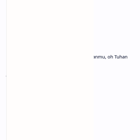
Hal-hal indah ini yang aku miliki
[Chorus]
Please stay
Tolong tinggal
I want you, I need you, oh God
Aku menginginkanmu, aku membutuhkanmu, oh Tuhan
Don't take
Jangan ambil
These beautiful things that I've got
Hal-hal indah ini yang aku miliki
[Post-Chorus]
Oh-oh-oh-oh, oh, oh, please
Oh-oh-oh-oh, oh, oh, tolong
Please don't take