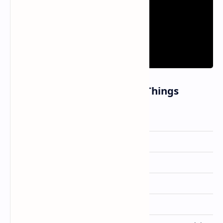
Informasi Lagu Beautiful Things
Artis
Benson Boone
Dirilis
18 Januari 2024
Album
-
Genre
Pop
Lisensi
Warner Records Label