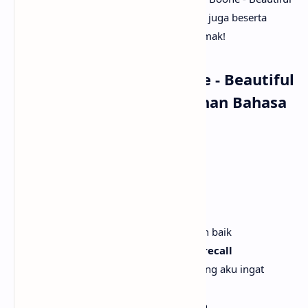
Things lirik dan terjemahannya. Tak lupa juga beserta
musik dan vidio klipnya. Selamat menyimak!
Lirik Lagu Benson Boone - Beautiful
Things dengan Terjemahan Bahasa
Indonesia
[Verse 1]
For a while there it was rough
Untuk sementara waktu, itu sulit
But lately, I've been doin' better
Tapi belakangan ini, aku melakukan lebih baik
Than the last four cold Decembers I recall
Dari empat Desember dingin terakhir yang aku ingat
And I see my family every month
Dan aku melihat keluargaku setiap bulan