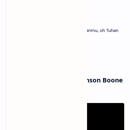
Please stay
Tolong tinggal
I want you, I need you, oh God
Aku menginginkanmu, aku membutuhkanmu, oh Tuhan
I need
Aku membutuhkan
These beautiful things that I've got
Hal-hal indah ini yang aku miliki
Musik dan Vidio Klip Benson Boone
- Beautiful Things (MV)