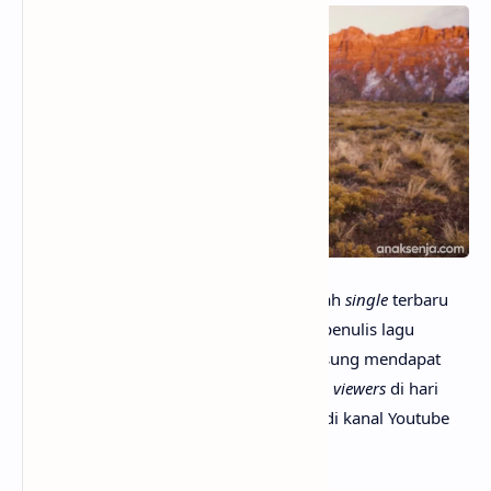
anaksenja.com
– Beautiful Things adalah
single
terbaru
Benson Boone, seorang penyanyi serta penulis lagu
asal Monroe, Washington. Lagu ini langsung mendapat
banyak respon positif serta puluhan ribu
viewers
di hari
pertama rilis dengan wujud
music video
di kanal Youtube
pribadinya.