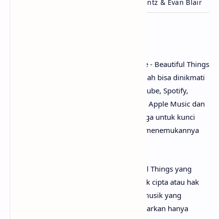
Ditulis
Benson Boone, Jack LaFrantz & Evan Blair
Penutup
Untuk link download lagu Benson Boone - Beautiful Things
mp3, tidak perlu ya? Karena lagunya sudah bisa dinikmati
secara gratis di mana-mana, seperti Youtube, Spotify,
Resso, Joox, SoundCloud, Deezer, iTunes, Apple Music dan
pemutar media online lainnya. Begitu juga untuk kunci
gitar Beautiful Things chord, kamu bisa menemukannya
dengan mudah di web sebelah.
Perlu diketahui bahwa lirik lagu Beautiful Things yang
mimin sediakan sepenuhnya menjadi hak cipta atau hak
milik dari penulis, artis, band dan label musik yang
bersangkutan. Semua materi yang dipaparkan hanya