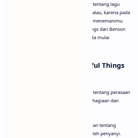
Mungkin kamu sudah sangat penasaran tentang lagu
Beautiful Things artinya apa? Tak perlu galau, karena pada
kesempatan kali ini
anaksenja.com
akan menemanimu
mencari tahu maksud lagu Beautiful Things dari Benson
Boone. Tanpa berlama-lama lagi, mari kita mulai
pembahasannya!
Arti Makna Lagu Beautiful Things
dari Benson Boone
Lirik lagu Beautiful Things menceritakan tentang perasaan
seseorang yang sedang merasakan kebahagiaan dan
ketakutan secara bersamaan.
Pada
verse
pertama, lirik lagu menceritakan tentang
perjuangan dan kesulitan yang dialami oleh penyanyi.