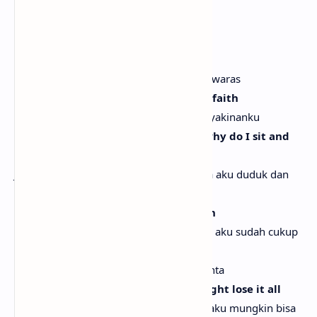
Tolong jangan ambil
[Verse 2]
I found my mind, I'm feelin' sane
Aku menemukan pikiranku, aku merasa waras
It's been a while, but I'm finding my faith
Ini sudah lama, tapi aku menemukan keyakinanku
If everything's good and it's great, why do I sit and
wait 'til it's gone?
Jika semuanya baik dan bagus, mengapa aku duduk dan
menunggu sampai itu hilang?
Oh, I'll tell ya, I know I've got enough
Oh, aku akan memberitahumu, aku tahu aku sudah cukup
I've got peace and I've got love
Aku punya kedamaian dan aku punya cinta
But I'm up at night thinkin' I just might lose it all
Tapi aku terjaga di malam hari, berpikir aku mungkin bisa