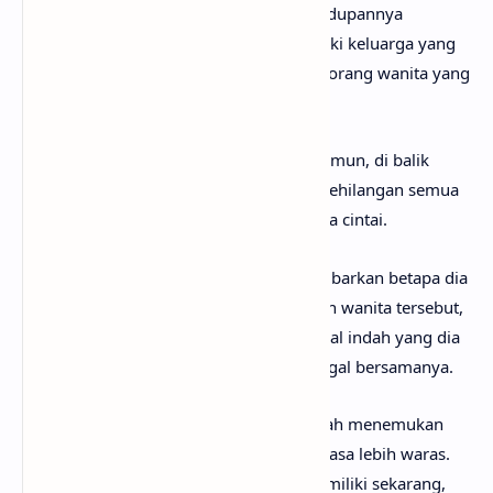
Namun, belakangan ini, dia merasa kehidupannya
membaik. Dia merasa beruntung memiliki keluarga yang
selalu ada untuknya dan menemukan seorang wanita yang
dicintai oleh orang tuanya.
Dia merasa telah memiliki segalanya. Namun, di balik
kebahagiaan itu, dia juga merasa takut kehilangan semua
yang dia miliki, termasuk wanita yang dia cintai.
Pre-chorus
dan
chorus
lagu ini menggambarkan betapa dia
sangat menginginkan dan membutuhkan wanita tersebut,
sekaligus ketakutannya kehilangan hal-hal indah yang dia
miliki. Dia berharap wanita itu tetap tinggal bersamanya.
Verse
kedua menunjukkan bahwa dia telah menemukan
keseimbangan dalam hidupnya dan merasa lebih waras.
Dia merasa cukup dengan apa yang dia miliki sekarang,