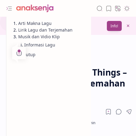
Gunakan fitur
Arti Makna Lagu
Bookmark
untuk menyimpan
Info!
bacaanmu di lain waktu
Lirik Lagu dan Terjemahan
Musik dan Vidio Klip
Informasi Lagu
Penutup
Analisis
Kehidupan
Beranda
Lirik Lagu Beautiful Things –
Benson Boone / Terjemahan
Arti dan Makna