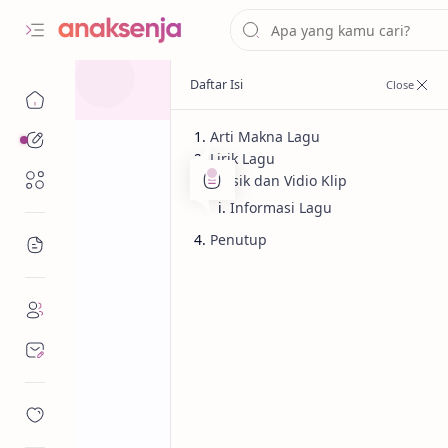
Arti Makna Lagu
Analisis
Lirik Lagu
Renungan
Musik dan Vidio Klip
Informasi Lagu
Penutup
Bacaan
Analisis
Cinta
Beranda
Lirik Lagu Berc
Maula / Arti M