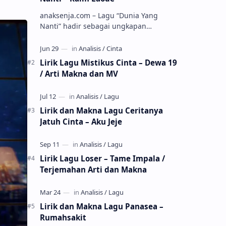
anaksenja.com – Lagu “Dunia Yang
Nanti” hadir sebagai ungkapan
perasaan yang jujur tentang cinta yang
tak selalu bisa dimiliki. Mengangkat
kisah du…
Lirik Lagu Mistikus Cinta – Dewa 19
/ Arti Makna dan MV
Lirik dan Makna Lagu Ceritanya
Jatuh Cinta – Aku Jeje
Lirik Lagu Loser – Tame Impala /
Terjemahan Arti dan Makna
Lirik dan Makna Lagu Panasea –
Rumahsakit