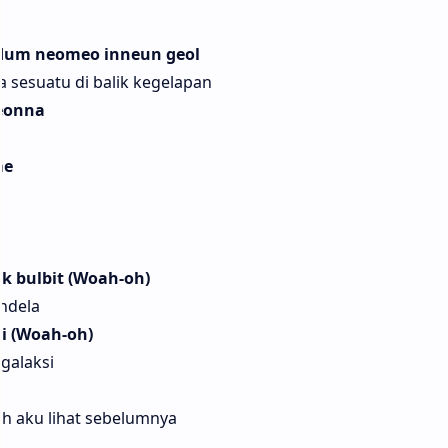
odum neomeo inneun geol
a sesuatu di balik kegelapan
eonna
me
k bulbit (Woah-oh)
ndela
i (Woah-oh)
galaksi
ah aku lihat sebelumnya