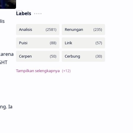
Labels
is
karena
GHT
ng. Ia