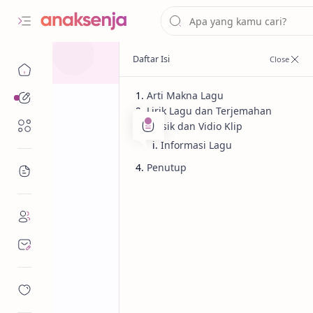
Arti Makna Lagu
Analisis
Lirik Lagu dan Terjemahan
Renungan
Musik dan Vidio Klip
Informasi Lagu
Penutup
Bacaan
Analisis
Kehidupan
Beranda
Lirik Lagu STA
Terjemahan Ar