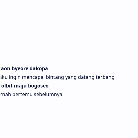
raon byeore dakopa
 aku ingin mencapai bintang yang datang terbang
lbit maju bogoseo
pernah bertemu sebelumnya
n