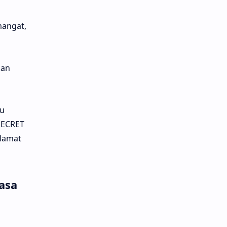
mangat,
kan
au
SECRET
elamat
asa