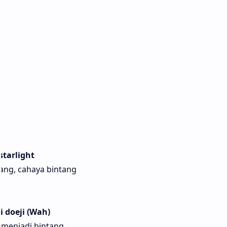
starlight
tang, cahaya bintang
 doeji (Wah)
a menjadi bintang