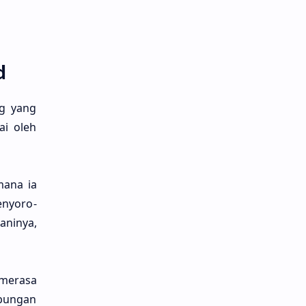
d
ng yang
ai oleh
a­na ia
enyoro­
ani­nya,
mera­sa
ubu­ngan