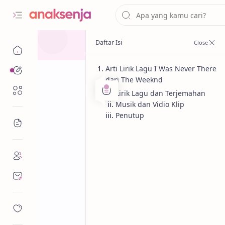
Arti Lirik Lagu I Was Never There
Analisis
dari The Weeknd
Renungan
Lirik Lagu dan Terjemahan
Musik dan Vidio Klip
Penutup
Bacaan
Analisis
Cinta
Beranda
Menelisik Arti
There dari Th
Terjemahan