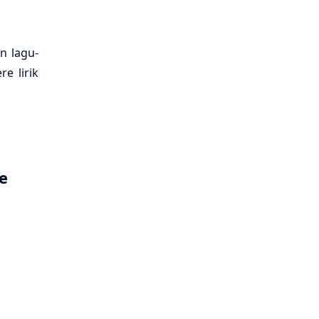
n lagu­
e lirik
e