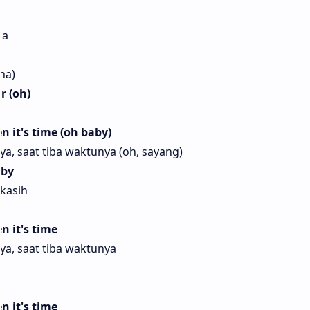
na
na)
r (oh)
n it's time (oh baby)
ya, saat tiba waktunya (oh, sayang)
aby
 kasih
n it's time
ya, saat tiba waktunya
n it's time