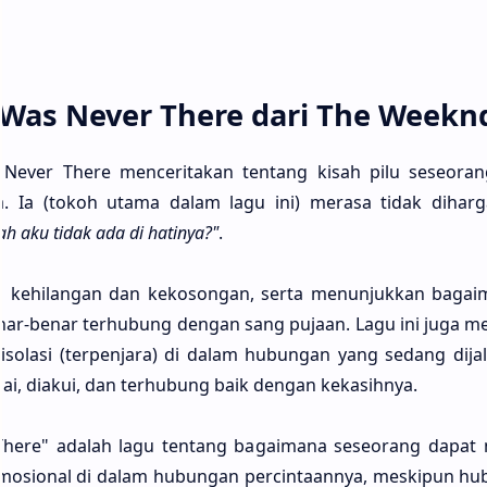
 I Was Never There dari The Weekn
s Never There mencerita­kan ten­tang kisah pilu seseo­ra
. Ia (tokoh utama dalam lagu ini) mera­sa tidak dihar­g
ah aku tidak ada di hati­nya?"
.
n kehila­ngan dan kekoso­ngan, serta menunjuk­kan bagaim
enar-benar terhu­bung dengan sang puja­an. Lagu ini juga m
isola­si (terpenja­ra) di dalam hubu­ngan yang sedang dijal
gai, dia­kui, dan terhu­bung baik dengan kekasih­nya.
There" ada­lah lagu ten­tang bagaima­na seseo­rang dapat 
ra emosio­nal di dalam hubu­ngan percintaan­nya, meski­pun h