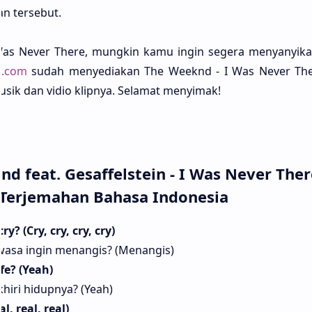
an terse­but.
Was Never There, mung­kin kamu ingin sege­ra menyanyi­ka
a.com
sudah menyedia­kan The Weeknd - I Was Never Ther
usik dan vidio klip­nya. Sela­mat menyi­mak!
nd feat. Gesaffelstein - I Was Never Ther
Terjemahan Bahasa Indonesia
 (Cry, cry, cry, cry)
asa ingin menangis? (Menangis)
e? (Yeah)
iri hidupnya? (Yeah)
l, real, real)