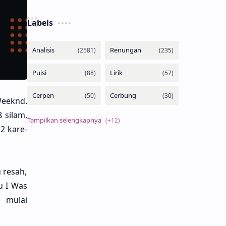
Labels
Weeknd.
 silam.
2 kare­
 resah,
u I Was
a mulai