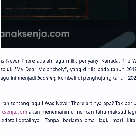
s Never There ada­lah lagu milik penya­nyi Kana­da, The 
­juk "My Dear Melan­choly", yang diri­lis pada tahun 2018
agu ini menja­di
boo­ming
kemba­li di penghu­jung tahun 202
an ten­tang lagu I Was Never There arti­nya apa? Tak perlu
aksenja.com
akan menemani­mu menca­ri tahu mak­sud lag
­tail-detail­nya. Tanpa berla­ma-lama lagi, mari kit