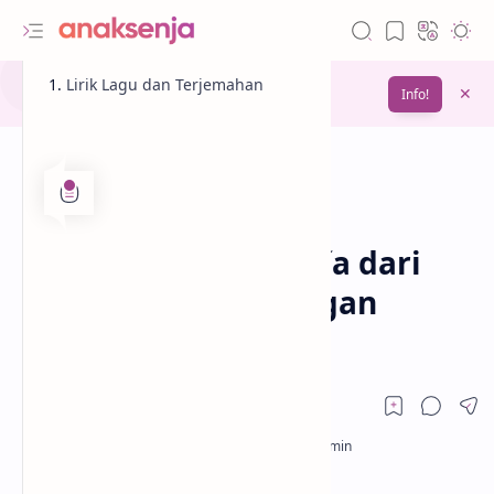
Gunakan fitur
Lirik Lagu dan Terjemahan
Bookmark
untuk menyimpan
Info!
bacaanmu di lain waktu
Lirik
Terjemahan
Beranda
Lirik Lagu Monotonía dari
Shakira, Ozuna dengan
Terjemahan