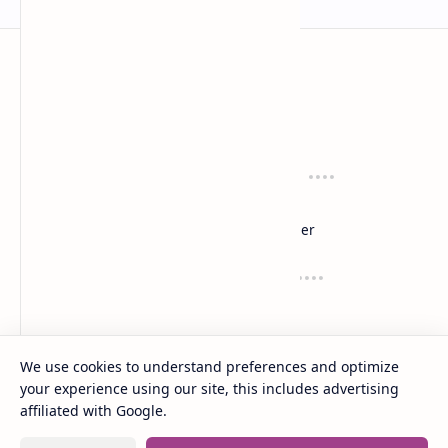
anaksenja.com
Mengindahkan dunia dengan sastra
Tentang
Regulasi
About
Privacy
Sitemap
Disclaimer
Layanan
Suport
Contact
Dana
Kirim Karyamu!
Saweria
Trakteer
We use cookies to understand preferences and optimize
your experience using our site, this includes advertising
2020 -
2026
‧
Anak Senja
‧ All rights reserved.
©
affiliated with Google.