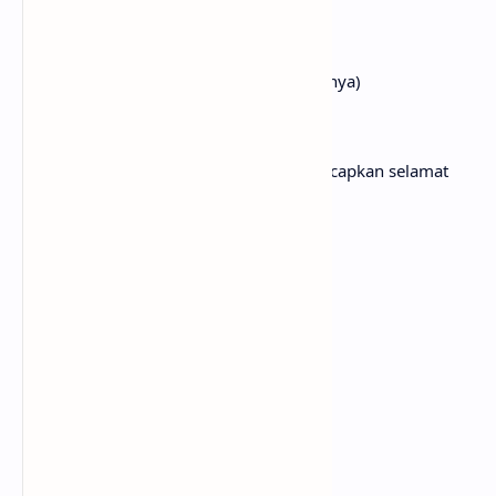
(Dasi telah kau sembunyikan)
El portafolio donde se ha metido
(Portofolio di mana kamu mendapatkannya)
Te despides moviendo los dedos
(Kau melambaikan tangan untuk mengucapkan selamat
tinggal)
Das un beso si te queda tiempo
(Berikan ciuman jika kau punya waktu)
El dia es para ti eterno
(Hari ini abadi untukmu)
Regresaras cuando salga la luna
(Kamu akan kembali saat bulan terbit)
A esa monotonia
(Untuk monoton itu)