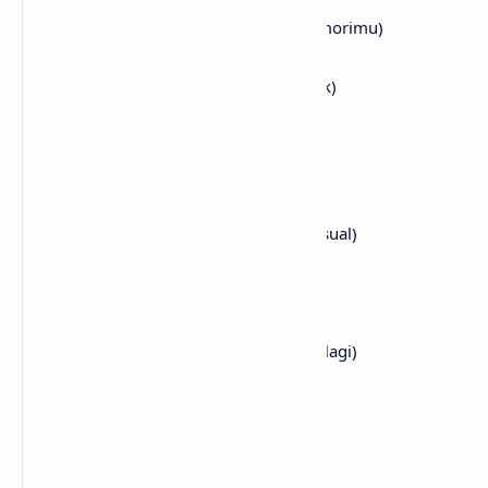
(Kamu tak mampu menghapus dari memorimu)
El compromiso que tienes mañana
(Komitmen yang kamu miliki di hari esok)
Ella se puso un vestido nuevo
(Dia mengenakan gaun baru)
De gran escote y luce sensual
(Dengan belahan dada yang terlihat sensual)
Tu ni siquiera se lo has notado
(Kamu bahkan belum menyadarinya)
Ella llora y espera un dia mas
(Dia menangis dan menunggu satu hari lagi)
A esa monotonia
(Untuk monoton itu)
Dale una dosis de fantasia