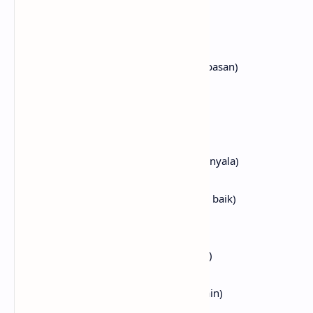
Te has olvidado de aquella mania
(Kau sudah lupa mania itu)
Que se llama libertad
(Tentang apa yang disebut dengan kebebasan)
Llegas a casa entrada la noche
(Kamu pulang larut malam)
Tu prendes la tele estan las noticias
(Kamu hidupkan TV, acara berita pun menyala)
No dicen nada de agradable
(Mereka tidak mengatakan sesuatu yang baik)
Vas a la ducha y te das un baño
(Kamu pergi ke kamar mandi dan mandi)
Luego a comer una que otra cosa
(Kemudian untuk makan sesuatu yang lain)
No puedes quitar de tu memoria