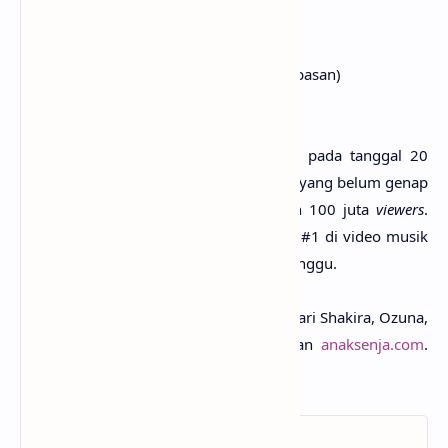
(Kau sudah lupa mania itu)
Que se llama libertad
(Tentang apa yang disebut dengan kebebasan)
_____
Lagu Shaki­ra, Ozuna - Monoton­ía rilis pada tang­gal 20
Okto­ber 2022 di kanal Youtu­be Shaki­ra, yang belum genap
satu bulan sudah ham­pir mendapat­kan 100 juta
vie­wers
.
Lagu ini juga sem­pat mendudu­ki posi­si #1 di video musik
terpopu­ler di dunia sela­ma bebera­pa ming­gu.
Untuk arti dan makna lagu Monoton­ía dari Shaki­ra, Ozuna,
kali­an bisa temu­kan di kolom pencari­an
anaksenja.com
.
Semo­ga bermanfa­at :)