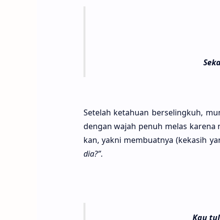
Seka
Sete­lah ketahu­an berseling­kuh, m
dengan wajah penuh melas kare­na m
kan, yakni membuat­nya (keka­sih yan
dia?”
.
Kau tu