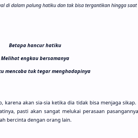
l di dalam palung hati­ku dan tak bisa terganti­kan hing­ga saat i
Betapa hancur hatiku
Melihat engkau bersamanya
u mencoba tuk tegar menghadapinya
 kare­na akan sia-sia keti­ka dia tidak bisa menja­ga sikap. 
hati­nya, pasti akan sangat melu­kai perasa­an pasangan­nya
lah bercin­ta dengan orang lain.