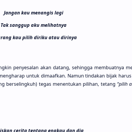
Jangan kau menangis lagi
Tak sanggup aku melihatnya
rang kau pilih diriku atau dirinya
ung­kin penyesa­lan akan datang, sehing­ga membuat­nya me
engha­rap untuk dimaaf­kan. Namun tinda­kan bijak harus 
g berseling­kuh) tegas menentu­kan pili­han, tetang
“pilih 
liskan cerita tentang engkau dan dia