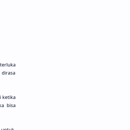
terlu­ka
dira­sa
 keti­ka
ka bisa
 untuk­