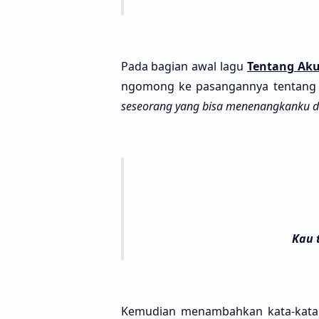
Pada bagi­an awal lagu
Ten­tang Aku
ngo­mong ke pasangan­nya ten­tan
seseo­rang yang bisa menenangkan­ku dib
Kau 
Kemudi­an menambah­kan kata-kata