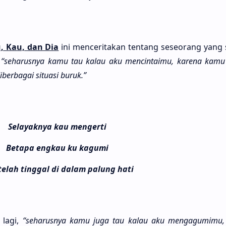
, Kau, dan Dia
ini mencerita­kan ten­tang seseo­rang yang
g
“seharus­nya kamu tau kalau aku mencintai­mu, kare­na kamu
erba­gai situa­si buruk.”
Selayaknya kau mengerti
Betapa engkau ku kagumi
telah tinggal di dalam palung hati
 lagi,
“seharus­nya kamu juga tau kalau aku mengagumi­mu, 