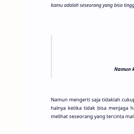
kamu ada­lah seseo­rang yang bisa ting­ga
Namun k
Namun menger­ti saja tidak­lah cukup,
hal­nya keti­ka tidak bisa menja­ga 
meli­hat seseo­rang yang tercin­ta ma