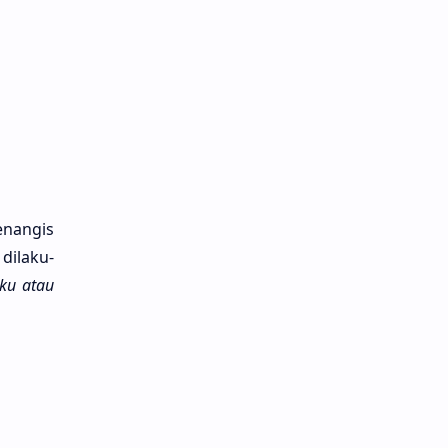
na­ngis
dilaku­
aku atau