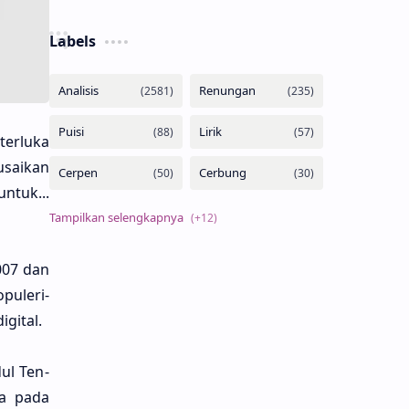
Labels
terlu­ka
sai­kan
untuk...
007 dan
puleri­
gi­tal.
ul Ten­
na pada