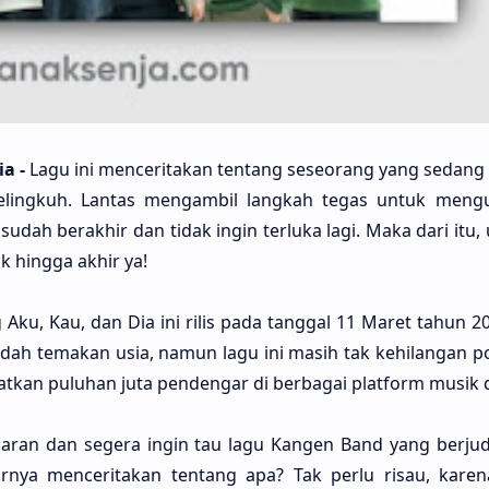
a -
Lagu ini mencerita­kan ten­tang seseo­rang yang sedang 
eling­kuh. Lan­tas mengam­bil lang­kah tegas untuk mengu
udah bera­khir dan tidak ingin terlu­ka lagi. Maka dari itu, 
k hing­ga akhir ya!
Aku, Kau, dan Dia ini rilis pada tang­gal 11 Maret tahun 2
dah tema­kan usia, namun lagu ini masih tak kehila­ngan po
t­kan pulu­han juta pende­ngar di berba­gai plat­form musik di
ran dan sege­ra ingin tau lagu Kangen Band yang berju­d
­nya mencerita­kan ten­tang apa? Tak perlu risau, kare­