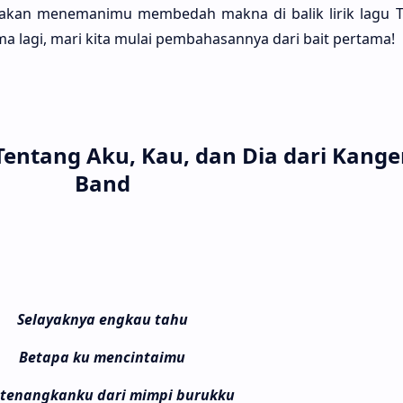
akan menemani­mu membe­dah makna di balik lirik lagu T
ma lagi, mari kita mulai pembahasan­nya dari bait perta­ma!
 Tentang Aku, Kau, dan Dia dari Kang
Band
Selayaknya engkau tahu
Betapa ku mencintaimu
 tenangkanku dari mimpi burukku