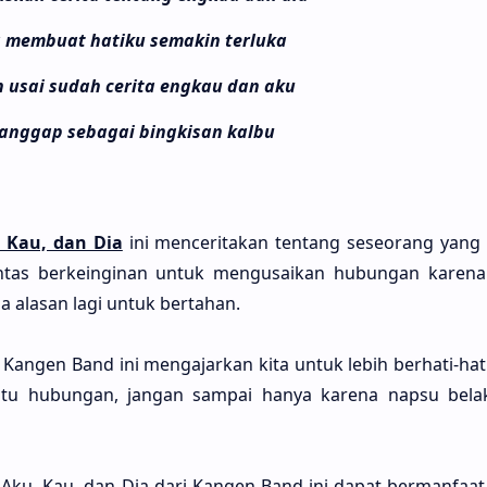
 membuat hatiku semakin terluka
 usai sudah cerita engkau dan aku
anggap sebagai bingkisan kalbu
, Kau, dan Dia
ini mencerita­kan ten­tang seseo­rang yang 
an­tas berkeingi­nan untuk mengusai­kan hubu­ngan kare­na 
a ala­san lagi untuk berta­han.
Kangen Band ini mengajar­kan kita untuk lebih berha­ti-hati
tu hubu­ngan, jangan sam­pai hanya kare­na napsu bela­
 Aku, Kau, dan Dia dari Kangen Band ini dapat bermanfa­at