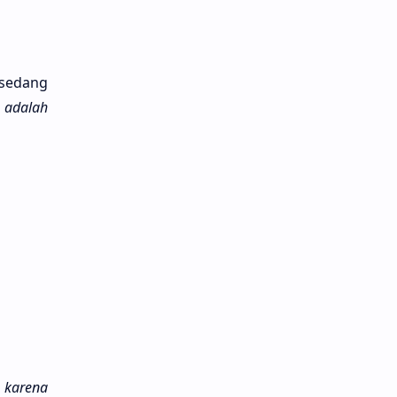
 sedang
 ada­lah
kare­na