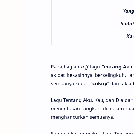
Yang
Sudah
Ku 
Pada bagi­an
reff
lagu
Ten­tang Aku
aki­bat kekasih­nya berseling­kuh, l
semua­nya sudah “
cukup
” dan tak ad
Lagu Ten­tang Aku, Kau, dan Dia dari 
menentu­kan lang­kah di dalam sua
menghancur­kan semua­nya.
Semo­ga kaji­an makna lagu Ten­tang