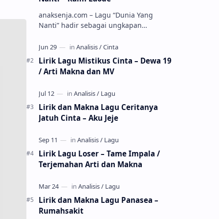
anaksenja.com – Lagu “Dunia Yang
Nanti” hadir sebagai ungkapan
perasaan yang jujur tentang cinta yang
tak selalu bisa dimiliki. Mengangkat
kisah du…
Lirik Lagu Mistikus Cinta – Dewa 19
/ Arti Makna dan MV
Lirik dan Makna Lagu Ceritanya
Jatuh Cinta – Aku Jeje
Lirik Lagu Loser – Tame Impala /
Terjemahan Arti dan Makna
Lirik dan Makna Lagu Panasea –
Rumahsakit