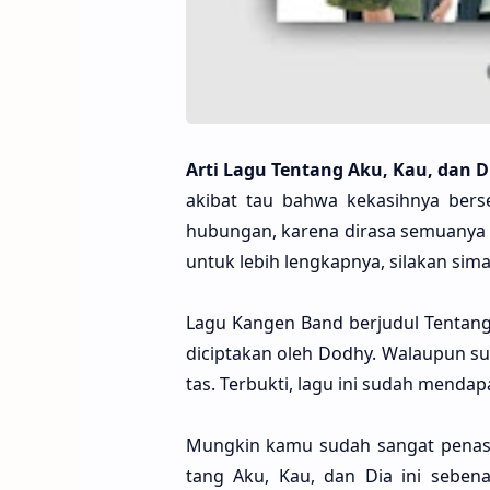
Arti Lagu Ten­tang Aku, Kau, dan Di
aki­bat tau bahwa kekasih­nya bers
hubu­ngan, kare­na dira­sa semua­nya s
untuk lebih lengkap­nya, sila­kan sima
Lagu Kangen Band berju­dul Ten­tang 
dicipta­kan oleh Dodhy. Walau­pun su
tas. Terbuk­ti, lagu ini sudah mendapa
Mung­kin kamu sudah sangat penasa­
tang Aku, Kau, dan Dia ini sebenar