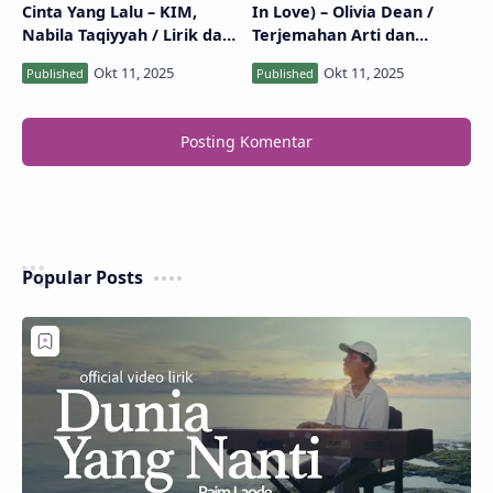
Arti Makna Lagu Bayangan
Lirik Lagu So Easy (To Fall
Cinta Yang Lalu – KIM,
In Love) – Olivia Dean /
Nabila Taqiyyah / Lirik dan
Terjemahan Arti dan
MV
Makna
Posting Komentar
Popular Posts