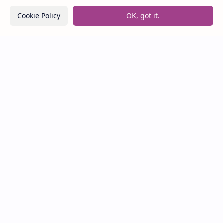
Jeje
Cookie Policy
OK, got it.
Lirik Lagu Loser – Tame Impala / Terjemahan Arti
dan Makna
Lirik dan Makna Lagu Panasea – Rumahsakit
Labels