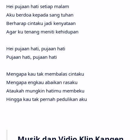
Hei puja­an hati seti­ap malam
Aku ber­doa kepa­da sang tuhan
Berha­rap cinta­ku jadi kenyata­an
Agar ku tenang meni­ti kehidu­pan
Hei pujaan hati, pujaan hati
Pujaan hati, pujaan hati
Mengapa kau tak membalas cintaku
Mengapa engkau abaikan rasaku
Ataukah mungkin hatimu membeku
Hingga kau tak pernah pedulikan aku
Musik dan Vidio Klip
Kangen