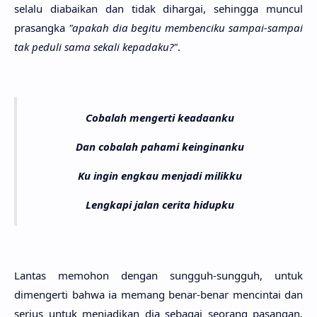
sela­lu diabai­kan dan tidak dihar­gai, sehing­ga mun­cul
prasang­ka
"apa­kah dia begi­tu membenci­ku sam­pai-sam­pai
tak pedu­li sama seka­li kepada­ku?"
.
Cobalah mengerti keadaanku
Dan cobalah pahami keinginanku
Ku ingin engkau menjadi milikku
Lengkapi jalan cerita hidupku
Lan­tas memo­hon dengan sung­guh-sung­guh, untuk
dimenger­ti bahwa ia memang benar-benar mencin­tai dan
seri­us untuk menjadi­kan dia seba­gai seo­rang pasa­ngan.