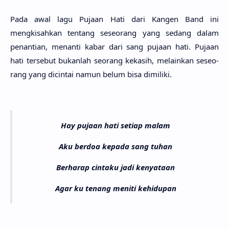
Pada awal lagu Puja­an Hati dari Kangen Band ini
mengkisah­kan ten­tang seseo­rang yang sedang dalam
penanti­an, menan­ti kabar dari sang puja­an hati. Puja­an
hati terse­but bukan­lah seo­rang keka­sih, melain­kan seseo­
rang yang dicin­tai namun belum bisa dimili­ki.
Hay pujaan hati setiap malam
Aku berdoa kepada sang tuhan
Berharap cintaku jadi kenyataan
Agar ku tenang meniti kehidupan