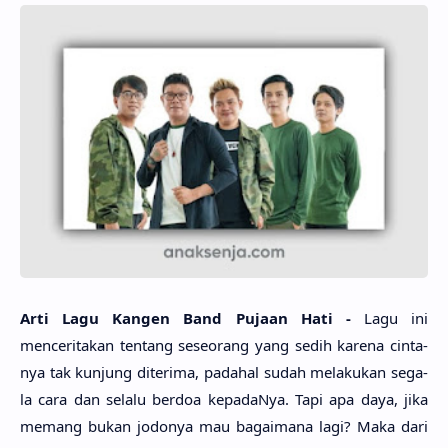
Arti Lagu Kangen Band Puja­an Hati -
Lagu ini
mencerita­kan ten­tang seseo­rang yang sedih kare­na cinta­
nya tak kun­jung diteri­ma, pada­hal sudah melaku­kan sega­
la cara dan sela­lu ber­doa kepada­Nya. Tapi apa daya, jika
memang bukan jodo­nya mau bagaima­na lagi? Maka dari