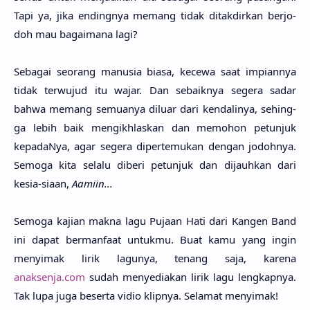
Tapi ya, jika ending­nya memang tidak ditakdir­kan berjo­
doh mau bagaima­na lagi?
Seba­gai seo­rang manu­sia biasa, kece­wa saat impian­nya
tidak terwu­jud itu wajar. Dan sebaik­nya sege­ra sadar
bahwa memang semua­nya dilu­ar dari kendali­nya, sehing­
ga lebih baik mengikhlas­kan dan memo­hon petun­juk
kepada­Nya, agar sege­ra dipertemu­kan dengan jodoh­nya.
Semo­ga kita sela­lu dibe­ri petun­juk dan dijauh­kan dari
kesia-siaan,
Aami­in...
Semo­ga kaji­an makna lagu Puja­an Hati dari Kangen Band
ini dapat bermanfa­at untuk­mu. Buat kamu yang ingin
menyi­mak lirik lagu­nya, tenang saja, kare­na
anaksenja.com
sudah menyedia­kan lirik lagu lengkap­nya.
Tak lupa juga beser­ta vidio klip­nya. Sela­mat menyi­mak!