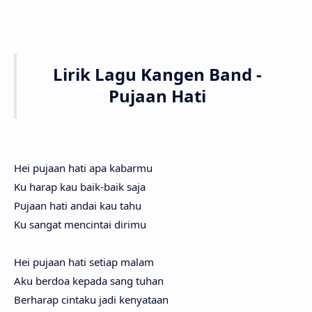
Lirik Lagu Kangen Band -
Pujaan Hati
Hei puja­an hati apa kabar­mu
Ku harap kau baik-baik saja
Puja­an hati andai kau tahu
Ku sangat mencin­tai diri­mu
Hei puja­an hati seti­ap malam
Aku ber­doa kepa­da sang tuhan
Berha­rap cinta­ku jadi kenyata­an