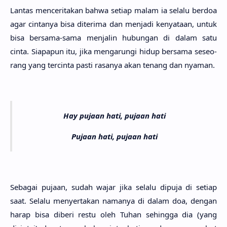
Lan­tas mencerita­kan bahwa seti­ap malam ia sela­lu ber­doa
agar cinta­nya bisa diteri­ma dan menja­di kenyata­an, untuk
bisa bersa­ma-sama menja­lin hubu­ngan di dalam satu
cinta. Siapa­pun itu, jika mengaru­ngi hidup bersa­ma seseo­
rang yang tercin­ta pasti rasa­nya akan tenang dan nya­man.
Hay pujaan hati, pujaan hati
Pujaan hati, pujaan hati
Seba­gai puja­an, sudah wajar jika sela­lu dipu­ja di seti­ap
saat. Sela­lu menyerta­kan nama­nya di dalam doa, dengan
harap bisa dibe­ri restu oleh Tuhan sehing­ga dia (yang