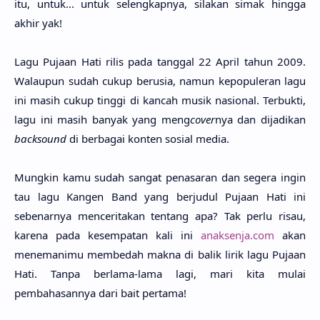
itu, untuk... untuk selengkap­nya, sila­kan simak hing­ga
akhir yak!
Lagu Puja­an Hati rilis pada tang­gal 22 April tahun 2009.
Walau­pun sudah cukup beru­sia, namun kepopule­ran lagu
ini masih cukup ting­gi di kan­cah musik nasio­nal. Terbuk­ti,
lagu ini masih banyak yang meng
cover
nya dan dijadi­kan
backso­und
di berba­gai kon­ten sosi­al media.
Mung­kin kamu sudah sangat penasa­ran dan sege­ra ingin
tau lagu Kangen Band yang berju­dul Puja­an Hati ini
sebenar­nya mencerita­kan ten­tang apa? Tak perlu risau,
kare­na pada kesempa­tan kali ini
anaksenja.com
akan
menemani­mu membe­dah makna di balik lirik lagu Puja­an
Hati. Tanpa berla­ma-lama lagi, mari kita mulai
pembahasan­nya dari bait perta­ma!