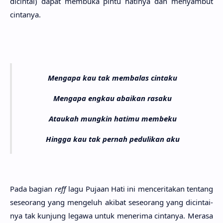
dicin­tai) dapat membu­ka pintu hati­nya dan menyam­but
cinta­nya.
Mengapa kau tak membalas cintaku
Mengapa engkau abaikan rasaku
Ataukah mungkin hatimu membeku
Hingga kau tak pernah pedulikan aku
Pada bagi­an
reff
lagu Puja­an Hati ini mencerita­kan ten­tang
seseo­rang yang menge­luh aki­bat seseo­rang yang dicintai­
nya tak kun­jung lega­wa untuk meneri­ma cinta­nya. Mera­sa