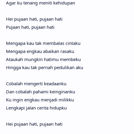
Agar ku tenang meni­ti kehidu­pan
Hei puja­an hati, puja­an hati
Puja­an hati, puja­an hati
Menga­pa kau tak memba­las cinta­ku
Menga­pa eng­kau abai­kan rasa­ku
Atau­kah mung­kin hati­mu membe­ku
Hing­ga kau tak per­nah peduli­kan aku
Coba­lah menger­ti keadaan­ku
Dan coba­lah paha­mi keinginan­ku
Ku ingin eng­kau menja­di milik­ku
Lengka­pi jalan ceri­ta hidup­ku
Hei puja­an hati, puja­an hati