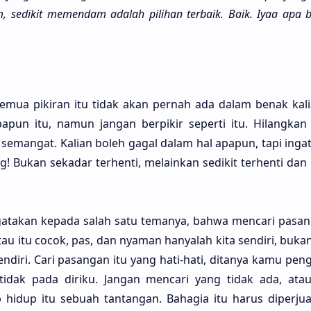
iam, sedi­kit memen­dam ada­lah pili­han ter­baik. Baik. Iyaa apa 
emua piki­ran itu tidak akan per­nah ada dalam benak kali­
pa­pun itu, namun jangan berpi­kir seper­ti itu. Hilang­ka
sema­ngat. Kali­an boleh gagal dalam hal apa­pun, tapi inga
g! Bukan seka­dar terhen­ti, melain­kan sedi­kit terhen­ti da
ta­kan kepa­da salah satu tema­nya, bahwa menca­ri pasa­n
g tau itu cocok, pas, dan nya­man hanya­lah kita sendi­ri, buk
sendi­ri. Cari pasa­ngan itu yang hati-hati, dita­nya kamu pen
tidak pada diri­ku. Jangan menca­ri yang tidak ada, ata
hidup itu sebu­ah tanta­ngan. Baha­gia itu harus diperjua