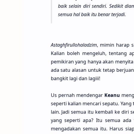
baik selain diri sendi­ri. Sedi­kit d
semua hal baik itu benar terja­di.
Astaghfirullohalad­zim
, mimin harap s
Kali­an boleh menge­luh, ten­tang a
pemiki­ran yang hanya akan menyi­ta 
ada satu ala­san untuk tetap berju­an
bang­kit lagi dan lagi­ii!
Us per­nah mende­ngar
Keanu
menga
seper­ti kali­an menca­ri sepa­tu. Yan
lain. Jadi semua itu kemba­li ke diri 
yang seper­ti apa? Itu semua ada 
mengada­kan semua itu. Harus siap 