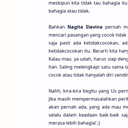
meski­pun kita tidak tau baha­gia itu
baha­gia atau tidak.
Bah­kan
Nagi­ta Slavi­na
per­nah m
menca­ri pasa­ngan yang cocok tidak 
saja pasti ada ketidakcoco­kan, ad
ketidakcoco­kan itu. Berar­ti kita ha
Kalau mau. ya udah, harus siap denga
han. Saling melengka­pi satu sama l
cocok atau tidak hanya­lah diri sendi­r
Nahh, kira-kira begi­tu yang Us per­na
Jika masih mempermasalah­kan peri­ha
akan per­nah ada, yang ada mau me
sela­lu dalam keada­an baik-baik s
mera­sa lebih baha­gia! ;)