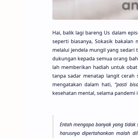
Hai, balik lagi bareng Us dalam epis
seper­ti biasa­nya, Soka­sik baka­lan
mela­lui jende­la mungil yang seda­r
duku­ngan kepa­da semua orang bahwa
lah memberi­kan hadi­ah untuk obat 
tanpa sadar mena­tap langit cerah se
mengata­kan dalam hati,
“pasti bis
keseha­tan men­tal, sela­ma pande­mi i
Entah menga­pa banyak yang tidak s
harus­nya dipertahan­kan malah dile