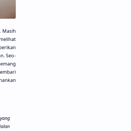
. Masih
meli­hat
beri­kan
n. Seo­
 Memang
emba­ri
han­kan
 yang
a­lan