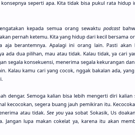
 konsep­nya seper­ti apa. Kita tidak bisa pukul rata hidup 
engata­kan kepa­da semua orang sewak­tu
pod­cast
bah
akan per­nah kete­mu. Kita yang hidup dari kecil bersa­ma o
a aja berantem­nya. Apala­gi ini orang lain. Pasti akan
nya ada dua pili­han, mau atau tidak. Kalau tidak, ya cari ya
n sega­la konsekuen­si, meneri­ma sega­la kekura­ngan dan 
ain. Kalau kamu cari yang cocok, nggak baka­lan ada, yang 
i.
h dengar. Semo­ga kali­an bisa lebih menger­ti diri kali­an s
l kecoco­kan, sege­ra buang jauh pemiki­ran itu. Kecoco­ka
neri­ma atau tidak.
See you
yaa sobat Soka­sik, Us doa­kan 
aja. Jangan lupa makan coke­lat ya, kare­na itu akan mem