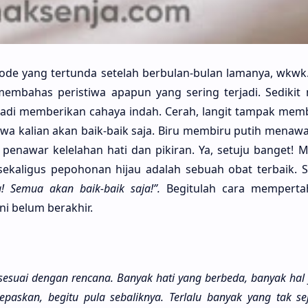
o­de yang tertun­da sete­lah berbu­lan-bulan lama­nya, wkwk
 memba­has peristi­wa apa­pun yang sering terja­di. Sedi­kit 
i tadi memberi­kan caha­ya indah. Cerah, langit tam­pak mem
 kali­an akan baik-baik saja. Biru membi­ru putih mena­wa
pena­war kelela­han hati dan piki­ran. Ya, setu­ju banget!
kali­gus pepoho­nan hijau ada­lah sebu­ah obat ter­baik. S
a! Semua akan baik-baik saja!”.
Begitu­lah cara memperta
ni belum bera­khir.
esu­ai dengan renca­na. Banyak hati yang berbe­da, banyak hal
pas­kan, begi­tu pula sebalik­nya. Terla­lu banyak yang tak sej