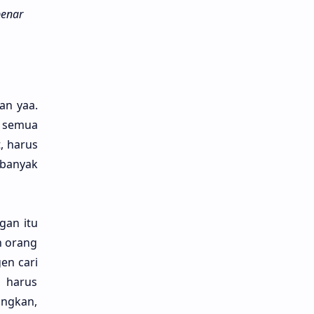
benar
an yaa.
n semua
t, harus
n banyak
gan itu
an orang
gen cari
u harus
ng­kan,