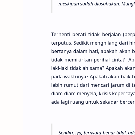
meski­pun sudah diusaha­kan. Mung­ki
Terhenti berati tidak berjalan (berp
terputus. Sedikit menghilang dari hi
bertanya dalam hati, apakah akan ba
tidak memikirkan perihal cinta? A
laki-laki tidaklah sama? Apakah aka
pada waktunya? Apakah akan baik-baik
lebih rumut dari mencari jarum di 
diam-diam menyela, krisis kepercay
ada lagi ruang untuk sekadar berceri
Sendi­ri, iya, ternya­ta benar tidak a