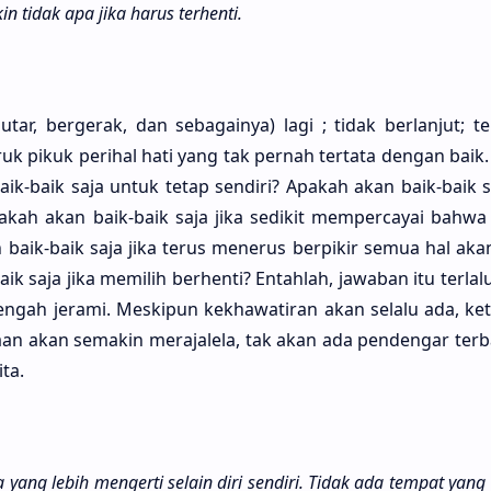
n tidak apa jika harus terhen­ti.
utar, bergerak, dan sebagainya) lagi ; tidak berlanjut; te
ruk pikuk perihal hati yang tak pernah tertata dengan baik.
ik-baik saja untuk tetap sendiri? Apakah akan baik-baik sa
pakah akan baik-baik saja jika sedikit mempercayai bahw
n baik-baik saja jika terus menerus berpikir semua hal aka
 saja jika memilih berhenti? Entahlah, jawaban itu terlalu
tengah jerami. Meskipun kekhawatiran akan selalu ada, ke
aan akan semakin merajalela, tak akan ada pendengar terba
ta.
da yang lebih menger­ti selain diri sendi­ri. Tidak ada tem­pat yang