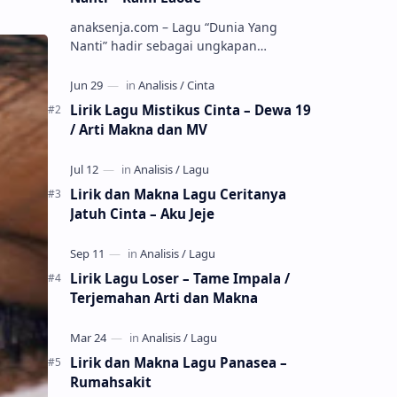
anaksenja.com – Lagu “Dunia Yang
Nanti” hadir sebagai ungkapan
perasaan yang jujur tentang cinta yang
tak selalu bisa dimiliki. Mengangkat
kisah du…
Lirik Lagu Mistikus Cinta – Dewa 19
/ Arti Makna dan MV
Lirik dan Makna Lagu Ceritanya
Jatuh Cinta – Aku Jeje
Lirik Lagu Loser – Tame Impala /
Terjemahan Arti dan Makna
Lirik dan Makna Lagu Panasea –
Rumahsakit