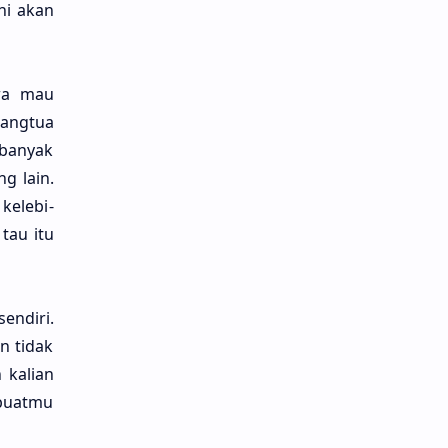
ini akan
wa mau
rang­tua
 banyak
ng lain.
kelebi­
tau itu
endi­ri.
n tidak
kali­an
buat­mu