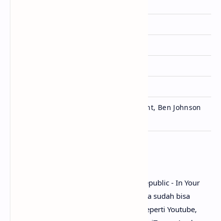
Artis
Alesso
,
OneRepublic
Dirilis
5 Juni 2026
Album
-
Genre
Electronic
Lisensi
Capitol Records
Alesso, Ryan Tedder, Grant, Ben Johnson
Ditulis
& Plested
Penutup
Untuk link download lagu Alesso, OneRepublic - In Your
Eyes mp3, tidak perlu ya? Karena lagunya sudah bisa
dinikmati secara gratis di mana-mana, seperti Youtube,