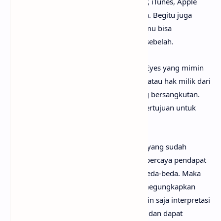
Spotify, Resso, Joox, SoundCloud, Deezer, iTunes, Apple
Music dan pemutar media online lainnya. Begitu juga
untuk kunci gitar In Your Eyes chord, kamu bisa
menemukannya dengan mudah di web sebelah.
Perlu diketahui bahwa lirik lagu In Your Eyes yang mimin
sediakan sepenuhnya menjadi hak cipta atau hak milik dari
penulis, artis, band dan label musik yang bersangkutan.
Semua materi yang dipaparkan hanya bertujuan untuk
informasi dan edukasi.
Mungkin kamu tidak setuju dengan apa yang sudah
anaksenja.com
jabarkan, karena mimin percaya pendapat
serta pengetahuan setiap orang itu berbeda-beda. Maka
dari itu, mimin persilakan kamu untuk megungkapkan
pendapatmu di kolom komentar. Mungkin saja interpretasi
lagu In Your Eyes darimu jauh lebih baik dan dapat