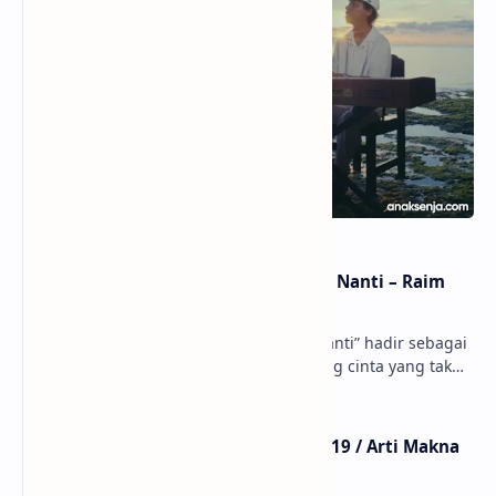
Lirik dan Makna Lagu Dunia Yang Nanti – Raim
Laode
anaksenja.com – Lagu “Dunia Yang Nanti” hadir sebagai
ungkapan perasaan yang jujur tentang cinta yang tak
selalu bisa dimiliki. Mengangkat kisah du…
Lirik Lagu Mistikus Cinta – Dewa 19 / Arti Makna
dan MV