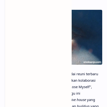
anaksenja.com
– “In Your Eyes” menandai reuni terbaru
antara Alesso dan Ryan Tedder, melanjutkan kolaborasi
sukses mereka sebelumnya seperti “If I Lose Myself”,
“Calling (Lose My Mind)”, dan “Scars”. Lagu ini
menghidupkan kembali nuansa
progressive house
yang
sempat mendominasi era 2010-an, dengan
buildup
yang