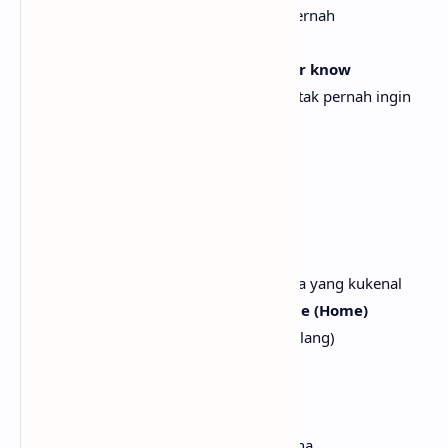
Aku telah melewati semuanya, jangan pernah
melepaskanku
Yeah, life without you is one I'll never know
Ya, hidup tanpamu adalah sesuatu yang tak pernah ingin
kukenal
You're my hideaway
Kau adalah tempat perlindunganku
[Chorus: Ryan Tedder]
In your eyes, the only love I know
Di dalam matamu, ada satu-satunya cinta yang kukenal
In your eyes, I'm always coming home (Home)
Di dalam matamu, aku selalu pulang (Pulang)
And I ain't going anywhere
Dan aku tidak akan pergi ke mana pun
Only you can take me there
Hanya kau yang bisa membawaku ke sana