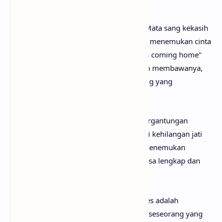
kembali.
Chorus
menjadi inti dari pesan lagu ini. Mata sang kekasih
digambarkan sebagai tempat di mana ia menemukan cinta
yang paling tulus. Ungkapan "I'm always coming home"
menunjukkan bahwa ke mana pun hidup membawanya,
hatinya akan selalu kembali kepada orang yang
dicintainya.
Lirik ini juga menekankan perasaan ketergantungan
emosional yang positif. Bukan dalam arti kehilangan jati
diri, melainkan karena ia merasa telah menemukan
seseorang yang membuat hidupnya terasa lengkap dan
memiliki tujuan.
Secara keseluruhan, lirik lagu In Your Eyes adalah
ungkapan cinta yang mendalam kepada seseorang yang