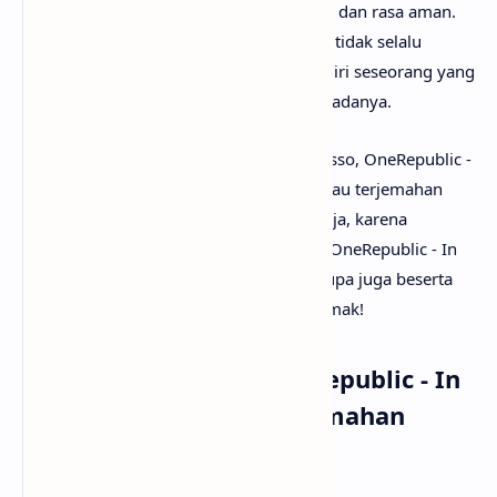
menjadi sumber kenyamanan, kekuatan, dan rasa aman.
Lagu ini menggambarkan bahwa rumah tidak selalu
berupa tempat, tetapi bisa hadir dalam diri seseorang yang
selalu menerima dan mencintai kita apa adanya.
Setelah mengetahui apa makna lagu Alesso, OneRepublic -
In Your Eyes, mungkin kamu juga ingin tau terjemahan
lagu In Your Eyes secara rinci? Tenang saja, karena
anaksenja
sudah menyediakan Alesso, OneRepublic - In
Your Eyes lirik dan terjemahannya. Tak lupa juga beserta
musik dan vidio klipnya. Selamat menyimak!
Lirik Lagu Alesso, OneRepublic - In
Your Eyes dengan Terjemahan
Bahasa Indonesia