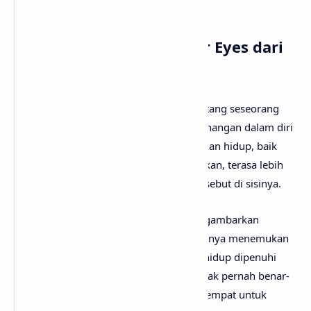
pembahasannya!
Arti Makna Lagu In Your Eyes dari
Alesso, OneRepublic
Lirik lagu In Your Eyes menceritakan tentang seseorang
yang menemukan makna cinta dan ketenangan dalam diri
orang yang dicintainya. Setiap pengalaman hidup, baik
yang menyenangkan maupun menyakitkan, terasa lebih
mudah dijalani karena adanya sosok tersebut di sisinya.
Pada bagian
verse
, sang penyanyi menggambarkan
bagaimana pasangannya membantu dirinya menemukan
kembali keyakinan dan harapan. Meski hidup dipenuhi
berbagai naik turun emosi, ia merasa tidak pernah benar-
benar sendirian karena selalu memiliki tempat untuk