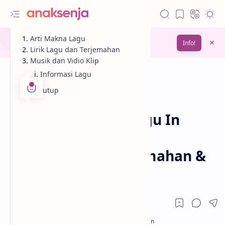
Gunakan fitur
Arti Makna Lagu
Bookmark
untuk menyimpan
Info!
bacaanmu di lain waktu
Lirik Lagu dan Terjemahan
Musik dan Vidio Klip
Informasi Lagu
Penutup
Analisis
Lagu
Beranda
Lirik dan Makna Lagu In
Your Eyes – Alesso,
OneRepublic (Terjemahan &
Arti Lengkap)