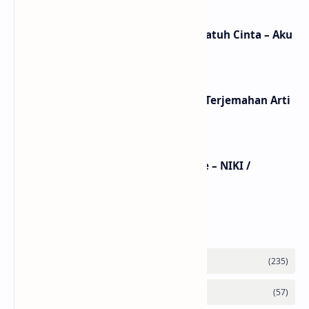
Lirik dan Makna Lagu Ceritanya Jatuh Cinta – Aku
Jeje
Lirik Lagu Loser – Tame Impala / Terjemahan Arti
dan Makna
Lirik Lagu Take A Chance With Me – NIKI /
Terjemahan Arti dan Makna
Labels