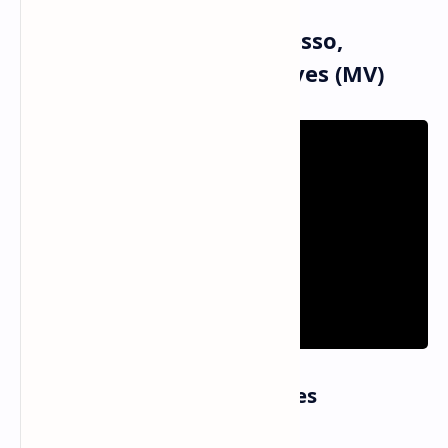
Musik dan Vidio Klip Alesso,
OneRepublic - In Your Eyes (MV)
Informasi Lagu In Your Eyes