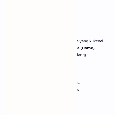
You're my hideaway
Kau adalah tempat perlindunganku
[Chorus: Ryan Tedder]
In your eyes, the only love I know
Di dalam matamu, ada satu-satunya cinta yang kukenal
In your eyes, I'm always coming home (Home)
Di dalam matamu, aku selalu pulang (Pulang)
And I ain't going anywhere
Dan aku tidak akan pergi ke mana pun
Only you can take me there
Hanya kau yang bisa membawaku ke sana
In your eyes, I'm always coming home
Di dalam matamu, aku selalu pulang
[Build: Ryan Tedder]