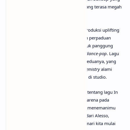
euforia, melodi emosional, dan energi yang terasa megah
namun tetap hangat.
Didukung vokal khas Ryan Tedder dan produksi uplifting
dari Alesso, “In Your Eyes” menghadirkan perpaduan
nostalgia dan kesegaran yang cocok untuk panggung
festival maupun pendengar setia musik
dance-pop
. Lagu
ini juga memperkuat hubungan kreatif keduanya, yang
menurut Tedder selalu menghasilkan
chemistry
alami
setiap kali mereka kembali bekerja sama di studio.
Mungkin kamu sudah sangat penasaran tentang lagu In
Your Eyes artinya apa? Tak perlu galau, karena pada
kesempatan kali ini
anaksenja.com
akan menemanimu
mencari tahu maksud lagu In Your Eyes dari Alesso,
OneRepublic. Tanpa berlama-lama lagi, mari kita mulai