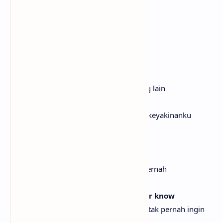
[Verse: Ryan Tedder]
Every time you take me down
Setiap kali kau membawaku jatuh
It's like a deeper dive
Rasanya seperti menyelam lebih dalam
I turn around, I'm on the other side
Aku berbalik, dan aku berada di sisi yang lain
You help me find my faith
Kau membantuku menemukan kembali keyakinanku
Highs and lows
Saat-saat bahagia dan sulit
I've lived them all, never let me go
Aku telah melewati semuanya, jangan pernah
melepaskanku
Yeah, life without you is one I'll never know
Ya, hidup tanpamu adalah sesuatu yang tak pernah ingin
kukenal